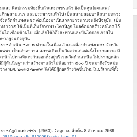
ะ ศิลปกรรมท้องถิ่นกำแพงเพชรแล้ว ยังเป็นศูนย์เผนแพร่
พระภิกษุสามเณร และประชาชนทั่วไป เป็นสนามสอบบาลีสนามหลวง
งหวัดกำแพงเพชร ต่อเนื่องมาเป็นเวลายาวนานจนถึงปัจจุบัน เป็น
พุทธาวาส ใช้เป็นที่เก็บรักษาพระไตรปิฎก ในอดีตมักสร้างหอไตร ไว้
บันไดเชื่อมข้ามไป เมื่อเลิกใช้ก็ดึงสะพานและบันไดออก ภายใน
ษาอยู่จนปัจจุบัน
นนราชดำเนิน ซอย ๓ ตำบลในเมือง อำเภอเมืองกำแพงเพชร จังหวัด
งเพชร เป็นเจ้าอาวาส สภาพเดิมเป็นวัดเก่าแก่แต่ครั้งโบราณกาล มี
น้าไปทางทิศตะวันออกตั้งอยู่บริเวณวัดด้านเหนือ ไม่ปรากฎหลัก
มีผู้สันนิษฐานว่าสร้างมาแล้วไม่น้อยกว่า ๔๐๐ ปี จนมาถึงรัชสมัย
ง พ.ศ. ๒๓๙๔-๒๓๙๙ จึงได้มีผู้ก่อสร้างวัดขึ้นใหม่ในบริเวณที่ตั้ง
ชภัฏกำแพงเพชร. (2560). วัดคูยาง. สืบค้น 8 สิงหาคม 2569,
ge_id=281&code_db=610009&code_type=01