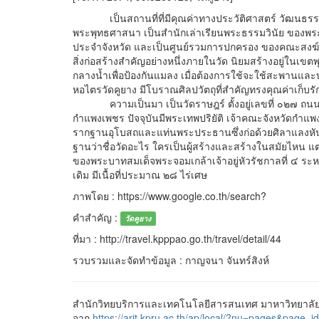
เป็นสถานที่ที่มีคุณค่าทางประวัติศาสตร์ วัฒนธรรมแล
พระพุทธศาสนา เป็นสำนักเล่าเรียนพระธรรมวินัย ของ
ประจำจังหวัด และเป็นศูนย์รวมการปกครอง ของคณะสงฆ์จั
สิ่งก่อสร้างสำคัญอย่างหนึ่งภายในวัด นิยมสร้างอยู่ในเขต
กลางน้ำเพื่อป้องกันแมลง เมื่อต้องการใช้จะใช้สะพานและ
หอไตรวัดคูยาง มีโบราณศิลปวัตถุที่สำคัญทรงคุณค่าเก็บรัก
ความเป็นมา เป็นวัดราษฎร์ ตั้งอยู่เลขที่ ๐๒๗ ถ
กำแพงเพชร ปัจจุบันมีพระเทพปริยัติ เจ้าคณะจังหวัดกำแพ
รากฐานอุโบสถและแท่นพระประธานซึ่งก่อด้วยศิลาแลงหันห
ฐานว่าชื่อวัดอะไร ใครเป็นผู้สร้างและสร้างในสมัยไหน แต่
ของพระบาทสมเด็จพระจอมเกล้าเจ้าอยู่หัวรัชกาลที่ ๔ ระหว่า
เดิม มีเนื้อที่ประมาณ ๒๘ ไร่เศษ
ภาพโดย : https://www.google.co.th/search?
คำสำคัญ :
วัดคูยาง
ที่มา : http://travel.kpppao.go.th/travel/detail/44
รวบรวมและจัดทำข้อมูล : กาญจนา จันทร์สิงห์
สำนักวิทยบริการและเทคโนโลยีสารสนเทศ มาหาวิทยาลัยรา
จาก
https://arit.kpru.ac.th/ap/local/?nu=pages&pa