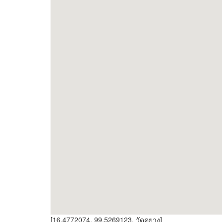
[16.4772074, 99.5269123, วัดคูยาง]