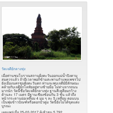
วัดเจดีย์กลางทุ่ง
เมื่อท่านชมโบราณสถานฝั่งตะวันออกแม่น้ำปิงตาม
สมควรแล้ว ถ้ามีเวลาพอก็ข้ามสะพานกำแพงเพชรไป
ยังเมืองนครชุมฝั่งตะวันตก ท่านจะพบเจดีย์มีลักษณะ
คล้ายกับเจดีย์กโลทัยอยู่ทางซ้ายมือ ไม่ห่างจากถนน
มากนัก วัดนี้ชื่อวัดเจดีย์กลางทุ่ง ฐานสีเหลี่ยมกว้าง
ด้านละ 17 เมตร มีฐานเชียงซ้อนกัน 3 ชั้น แล้วถึง
หน้ากระดานย่อเหลี่ยม 4 มุม ๆ ละ 5 เหลี่ยม ตอนบน
เป็นพุ่มข้าวบิณฑ์หรือดอกบัวตูม วัดนี้ยังไม่ได้ขุดแต่ง
บูรณะ
เผยแพร่เมื่อ 25-02-2017 ผู้เช้าชม 5,792