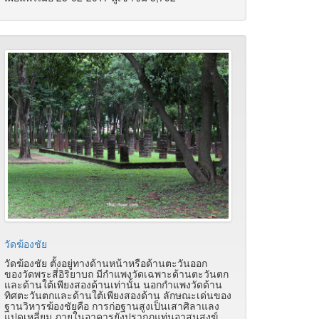
วัดฆ้องชัย
วัดฆ้องชัย ตั้งอยู่ทางด้านหน้าหรือด้านตะวันออก
ของวัดพระสี่อิริยาบถ มีกำแพงวัดเฉพาะด้านตะวันตก
และด้านใต้เพียงสองด้านเท่านั้น นอกกำแพงวัดด้าน
ทิศตะวันตกและด้านใต้เพียงสองด้าน ลักษณะเด่นของ
ฐานวิหารฆ้องชัยคือ การก่อฐานสูงเป็นเสาศิลาแลง
แปดเหลี่ยม ภายในอาคารยังปรากฏแท่นอาสนสงฆ์