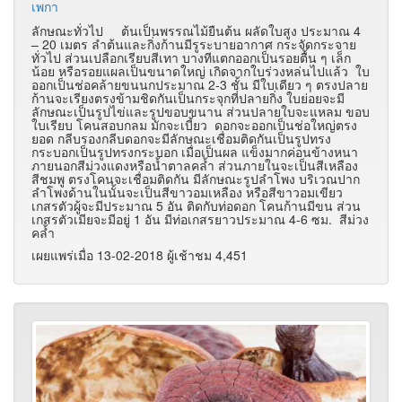
เพกา
ลักษณะทั่วไป ต้นเป็นพรรณไม้ยืนต้น ผลัดใบสูง ประมาณ 4
– 20 เมตร ลำต้นและกิ่งก้านมีรูระบายอากาศ กระจัดกระจาย
ทั่วไป ส่วนเปลือกเรียบสีเทา บางทีแตกออกเป็นรอยตื้น ๆ เล็ก
น้อย หรือรอยแผลเป็นขนาดใหญ่ เกิดจากใบร่วงหล่นไปแล้ว ใบ
ออกเป็นช่อคล้ายขนนกประมาณ 2-3 ชั้น มีใบเดียว ๆ ตรงปลาย
ก้านจะเรียงตรงข้ามชิดกันเป็นกระจุกที่ปลายกิ่ง ใบย่อยจะมี
ลักษณะเป็นรูปไข่และรูปขอบขนาน ส่วนปลายใบจะแหลม ขอบ
ใบเรียบ โคนสอบกลม มักจะเบี้ยว ดอกจะออกเป็นช่อใหญ่ตรง
ยอด กลีบรองกลีบดอกจะมีลักษณะเชื่อมติดกันเป็นรูปทรง
กระบอกเป็นรูปทรงกระบอก เมื่อเป็นผล แข็งมากค่อนข้างหนา
ภายนอกสีม่วงแดงหรือน้ำตาลคล้ำ ส่วนภายในจะเป็นสีเหลือง
สีชมพู ตรงโคนจะเชื่อมติดกัน มีลักษณะรูปลำโพง บริเวณปาก
ลำโพงด้านในนั้นจะเป็นสีขาวอมเหลือง หรือสีขาวอมเขียว
เกสรตัวผู้จะมีประมาณ 5 อัน ติดกับท่อดอก โคนก้านมีขน ส่วน
เกสรตัวเมียจะมีอยู่ 1 อัน มีท่อเกสรยาวประมาณ 4-6 ซม. สีม่วง
คล้ำ
เผยแพร่เมื่อ 13-02-2018 ผู้เช้าชม 4,451