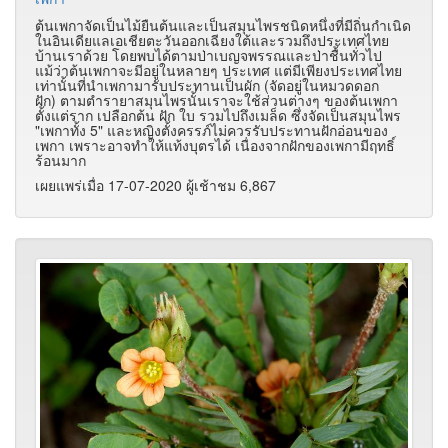
ต้นเพกาจัดเป็นไม้ยืนต้นและเป็นสมุนไพรชนิดหนึ่งที่มีถิ่นกำเนิด
ในอินเดียแลเอเชียตะวันออกเฉียงใต้และรวมถึงประเทศไทย
บ้านเราด้วย โดยพบได้ตามป่าเบญจพรรณและป่าชื้นทั่วไป
แม้ว่าต้นเพกาจะมีอยู่ในหลายๆ ประเทศ แต่มีเพียงประเทศไทย
เท่านั้นที่นำเพกามารับประทานเป็นผัก (จัดอยู่ในหมวดดอก
ฝัก) ตามตำรายาสมุนไพรนั้นเราจะใช้ส่วนต่างๆ ของต้นเพกา
ตั้งแต่ราก เปลือกต้น ฝัก ใบ รวมไปถึงเมล็ด ซึ่งจัดเป็นสมุนไพร
"เพกาทั้ง 5" และหญิงตั้งครรภ์ไม่ควรรับประทานฝักอ่อนของ
เพกา เพราะอาจทำให้แท้งบุตรได้ เนื่องจากฝักของเพกามีฤทธิ์
ร้อนมาก
เผยแพร่เมื่อ 17-07-2020 ผู้เช้าชม 6,867