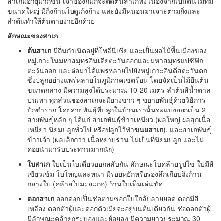
สาเกมีอายุมากขึ้น เจ้าของก็มักจะตัดต้นสาเกทิ้ง เนื่องจากเป็นต้นไม้ที่มี
ขนาดใหญ่ มีกิ่งก้านใบดูเก้งก้าง และยังมีหนอนมาเจาะตามกิ่งและ
ลำต้นทำให้ต้นตายง่ายอีกด้วย
ลักษณะของสาเก
ต้นสาเก
มีถิ่นกำเนิดอยู่ที่โพลีนีเซีย และเป็นผลไม้พื้นเมืองของ
หมู่เกาะในมหาสมุทรอินเดียตะวันออกและมหาสมุทรแปซิฟิก
ตะวันออก และต่อมาได้แพร่หลายไปยังหมู่เกาะอินดีสตะวันตก
ซึ่งปลูกอย่างแพร่หลายในภูมิภาคเขตร้อน โดยจัดเป็นไม้ยืนต้น
ขนาดกลาง มีความสูงได้ประมาณ 10-20 เมตร ลำต้นสีน้ำตาล
ปนเทา ทุกส่วนของสาเกจะมียางขาว ๆ ขยายพันธุ์ด้วยวิธีการ
ปักชำราก โดยสายพันธุ์ที่ปลูกในบ้านเรานั้นจะแบ่งออกเป็น 2
สายพันธุ์หลัก ๆ ได้แก่ สาเกพันธุ์ข้าวเหนียว (ผลใหญ่ ผลสุกเนื้อ
เหนียว นิยมปลูกทั่วไป หรือปลูกไว้ทำ
ขนมสาเก
), และสาเกพันธุ์
ข้าวเจ้า (ผลเล็กกว่า เนื้อหยาบร่วน ไม่เป็นที่นิยมปลูก และไม่
ค่อยนำมารับประทานมากนัก)
ใบสาเก
ใบเป็นใบเดี่ยวออกสลับกัน ลักษณะใบคล้ายรูปไข่ ใบมีสี
เขียวเข้ม ใบใหญ่และหนา มีรอยหยักหรือร่องลึกเกือบถึงก้าน
กลางใบ (คล้ายใบมะละกอ) ก้านใบเห็นเด่นชัด
ดอกสาเก
ออกดอกเป็นช่อตามซอกใบใกล้ปลายยอด ดอกมีสี
เหลือง ดอกตัวผู้และดอกตัวเมียจะอยู่บนต้นเดียวกัน ช่อดอกตัวผู้
มีลักษณะคล้ายกระบองและห้อยลง มีความยาวประมาณ 30