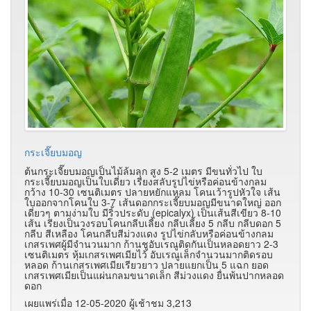
กระเจี๊ยบมอญ
ต้นกระเจี๊ยบมอญเป็นไม้ล้มลุก สูง 5-2 เมตร มีขนทั่วไป ใบ
กระเจี๊ยบมอญเป็นใบเดี่ยว เรียงสลับรูปไข่หรือค่อนข้างกลม
กว้าง 10-30 เซนติเมตร ปลายหยักแหลม โคนเว้ารูปหัวใจ เส้น
ใบออกจากโคนใบ 3-7 เส้นดอกกระเจี๊ยบมอญมีขนาดใหญ่ ออก
เดี่ยวๆ ตามง่ามใบ มีริ้วประดับ (epicalyx) เป็นเส้นสีเขียว 8-10
เส้น เรียงเป็นวงรอบโคนกลีบเลี้ยง กลีบเลี้ยง 5 กลีบ กลีบดอก 5
กลีบ สีเหลือง โคนกลีบสีม่วงแดง รูปไข่กลับหรือค่อนข้างกลม
เกสรเพศผู้มีจำนวนมาก ก้านชูอับเรณูติดกันเป็นหลอดยาว 2-3
เซนติเมตร หุ้มเกสรเพศเมียไว้ อับเรณูเล็กจำนวนมากติดรอบ
หลอด ก้านเกสรเพศเมียเรียวยาว ปลายแยกเป็น 5 แฉก ยอด
เกสรเพศเมียเป็นแผ่นกลมขนาดเล็ก สีม่วงแดง ยื่นพ้นปากหลอด
ดอก
เผยแพร่เมื่อ 12-05-2020 ผู้เช้าชม 3,213