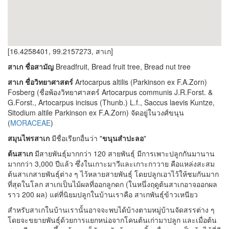
[16.4258401, 99.2157273, สาเก]
สาเก
ชื่อสามัญ
Breadfruit, Bread fruit tree, Bread nut tree
สาเก ชื่อวิทยาศาสตร์
Artocarpus altilis (Parkinson ex F.A.Zorn)
Fosberg (ชื่อพ้องวิทยาศาสตร์ Artocarpus communis J.R.Forst. &
G.Forst., Artocarpus incisus (Thunb.) L.f., Saccus laevis Kuntze,
Sitodium altile Parkinson ex F.A.Zorn) จัดอยู่ในวงศ์ขนุน
(
MORACEAE
)
สมุนไพรสาเก
มีชื่อเรียกอื่นว่า "
ขนุนสำปะลอ
"
ต้นสาเก
มีสายพันธุ์มากกว่า 120 สายพันธุ์ มีการเพาะปลูกกันมานาน
มากกว่า 3,000 ปีแล้ว ซึ่งในเกาะมาวีและเกาะกาวาย คือแหล่งสะสม
ต้นสาเกสายพันธุ์ต่าง ๆ ไว้หลายสายพันธุ์ โดยปลูกเอาไว้ให้ชมกันมาก
ที่สุดในโลก สาเกเป็นไม้ผลที่ออกลูกดก (ในหนึ่งฤดูต้นสาเกอาจออกผล
ราว 200 ผล) แต่ที่นิยมปลูกในบ้านเราคือ สาเกพันธุ์ข้าวเหนียว
สำหรับสาเกในบ้านเรานั้นอาจจะพบได้บ้างตามหมู่บ้านจัดสรรต่าง ๆ
โดยจะขยายพันธุ์ด้วยการแยกหน่อจากโคนต้นเก่ามาปลูก และเมื่อต้น