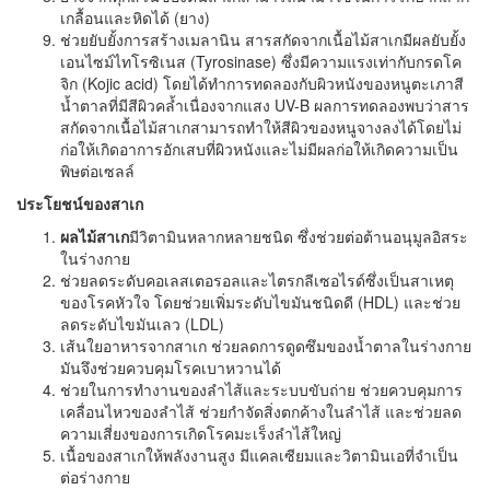
เกลื้อนและหิดได้ (ยาง)
ช่วยยับยั้งการสร้างเมลานิน สารสกัดจากเนื้อไม้สาเกมีผลยับยั้ง
เอนไซม์ไทโรซิเนส (Tyrosinase) ซึ่งมีความแรงเท่ากับกรดโค
จิก (Kojic acid) โดยได้ทำการทดลองกับผิวหนังของหนูตะเภาสี
น้ำตาลที่มีสีผิวคล้ำเนื่องจากแสง UV-B ผลการทดลองพบว่าสาร
สกัดจากเนื้อไม้สาเกสามารถทำให้สีผิวของหนูจางลงได้โดยไม่
ก่อให้เกิดอาการอักเสบที่ผิวหนังและไม่มีผลก่อให้เกิดความเป็น
พิษต่อเซลล์
ประโยชน์ของสาเก
ผลไม้สาเก
มีวิตามินหลากหลายชนิด ซึ่งช่วยต่อต้านอนุมูลอิสระ
ในร่างกาย
ช่วยลดระดับคอเลสเตอรอลและไตรกลีเซอไรด์ซึ่งเป็นสาเหตุ
ของโรคหัวใจ โดยช่วยเพิ่มระดับไขมันชนิดดี (HDL) และช่วย
ลดระดับไขมันเลว (LDL)
เส้นใยอาหารจากสาเก ช่วยลดการดูดซึมของน้ำตาลในร่างกาย
มันจึงช่วยควบคุมโรคเบาหวานได้
ช่วยในการทำงานของลำไส้และระบบขับถ่าย ช่วยควบคุมการ
เคลื่อนไหวของลำไส้ ช่วยกำจัดสิ่งตกค้างในลำไส้ และช่วยลด
ความเสี่ยงของการเกิดโรคมะเร็งลำไส้ใหญ่
เนื้อของสาเกให้พลังงานสูง มีแคลเซียมและวิตามินเอที่จำเป็น
ต่อร่างกาย