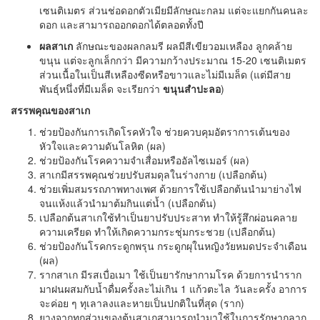
เซนติเมตร ส่วนช่อดอกตัวเมียมีลักษณะกลม แต่จะแยกกันคนละ
ดอก และสามารถออกดอกได้ตลอดทั้งปี
ผลสาเก
ลักษณะของผลกลมรี ผลมีสีเขียวอมเหลือง ลูกคล้าย
ขนุน แต่จะลูกเล็กกว่า มีความกว้างประมาณ 15-20 เซนติเมตร
ส่วนเนื้อในเป็นสีเหลืองซีดหรือขาวและไม่มีเมล็ด (แต่มีสาย
พันธุ์หนึ่งที่มีเมล็ด จะเรียกว่า
ขนุนสำปะลอ
)
สรรพคุณของสาเก
ช่วยป้องกันการเกิดโรคหัวใจ ช่วยควบคุมอัตราการเต้นของ
หัวใจและความดันโลหิต (ผล)
ช่วยป้องกันโรคความจำเสื่อมหรืออัลไซเมอร์ (ผล)
สาเกมีสรรพคุณช่วยปรับสมดุลในร่างกาย (เปลือกต้น)
ช่วยเพิ่มสมรรถภาพทางเพศ ด้วยการใช้เปลือกต้นนำมาย่างไฟ
จนแห้งแล้วนำมาต้มกินแต่น้ำ (เปลือกต้น)
เปลือกต้นสาเกใช้ทำเป็นยาปรับประสาท ทำให้รู้สึกผ่อนคลาย
ความเครียด ทำให้เกิดความกระชุ่มกระชวย (เปลือกต้น)
ช่วยป้องกันโรคกระดูกพรุน กระดูกผุในหญิงวัยหมดประจำเดือน
(ผล)
รากสาเก มีรสเบื่อเมา ใช้เป็นยารักษากามโรค ด้วยการนำราก
มาฝนผสมกับน้ำดื่มครั้งละไม่เกิน 1 แก้วตะไล วันละครั้ง อาการ
จะค่อย ๆ ทุเลาลงและหายเป็นปกติในที่สุด (ราก)
ยางจากทุกส่วนของต้นสาเกสามารถนำมาใช้ในการรักษากลาก