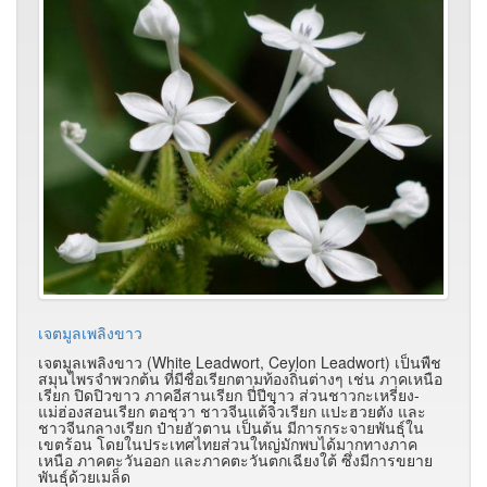
เจตมูลเพลิงขาว
เจตมูลเพลิงขาว (White Leadwort, Ceylon Leadwort) เป็นพืช
สมุนไพรจำพวกต้น ที่มีชื่อเรียกตามท้องถิ่นต่างๆ เช่น ภาคเหนือ
เรียก ปิดปิวขาว ภาคอีสานเรียก ปี่ปีขาว ส่วนชาวกะเหรี่ยง-
แม่ฮ่องสอนเรียก ตอชุวา ชาวจีนแต้จิ๋วเรียก แปะฮวยตัง และ
ชาวจีนกลางเรียก ป๋ายฮัวตาน เป็นต้น มีการกระจายพันธุ์ใน
เขตร้อน โดยในประเทศไทยส่วนใหญ่มักพบได้มากทางภาค
เหนือ ภาคตะวันออก และภาคตะวันตกเฉียงใต้ ซึ่งมีการขยาย
พันธุ์ด้วยเมล็ด