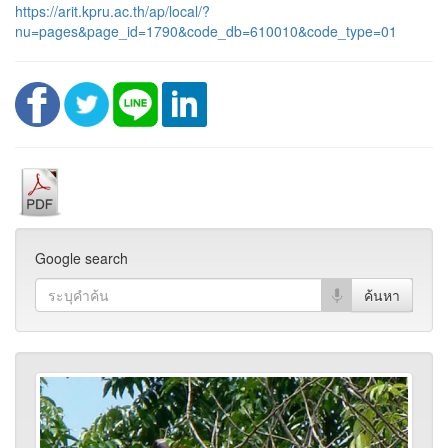
https://arit.kpru.ac.th/ap/local/?
nu=pages&page_id=1790&code_db=610010&code_type=01
Google search