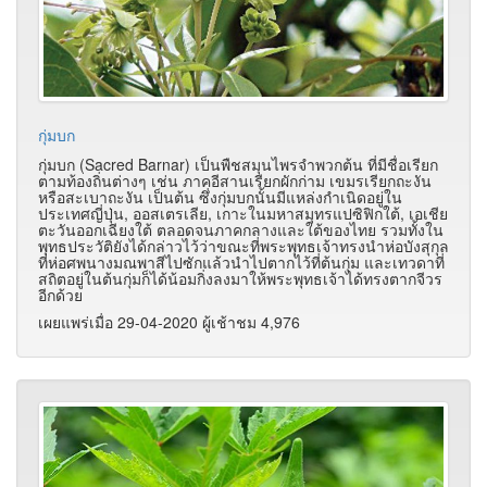
กุ่มบก
กุ่มบก (Sacred Barnar) เป็นพืชสมุนไพรจำพวกต้น ที่มีชื่อเรียก
ตามท้องถิ่นต่างๆ เช่น ภาคอีสานเรียกผักก่าม เขมรเรียกถะงัน
หรือสะเบาถะงัน เป็นต้น ซึ่งกุ่มบกนั้นมีแหล่งกำเนิดอยู่ใน
ประเทศญี่ปุ่น, ออสเตรเลีย, เกาะในมหาสมุทรแปซิฟิกใต้, เอเชีย
ตะวันออกเฉียงใต้ ตลอดจนภาคกลางและใต้ของไทย รวมทั้งใน
พุทธประวัติยังได้กล่าวไว้ว่าขณะที่พระพุทธเจ้าทรงนำห่อบังสุกุล
ที่ห่อศพนางมณพาสีไปซักแล้วนำไปตากไว้ที่ต้นกุ่ม และเทวดาที่
สถิตอยู่ในต้นกุ่มก็ได้น้อมกิ่งลงมาให้พระพุทธเจ้าได้ทรงตากจีวร
อีกด้วย
เผยแพร่เมื่อ 29-04-2020 ผู้เช้าชม 4,976