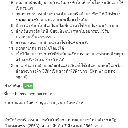
ต้นสาเกนิยมปลูกตามบ้านจัดสรรทั่วไปเพื่อเป็นไม้ประดับและใช้
เป็นร่มเงา
ผลสาเกสามารถนำมาย่าง ต้ม อบ หรือนำมาเชื่อมได้ ใช้ทำเป็น
ขนมสาเก
เช่น แกงบวด
สาเกเชื่อม
เป็นต้น
มีการนำสาเกไปป่นเป็นแป้งเพื่อนำมาใช้ทำเป็นขนมปังกรอบ
สำหรับชาวอินโดนีเซียจะนิยมนำสาเกไปอบกรอบใช้รับ
ประทานเป็นอาหารว่าง
ยางของต้นสาเกนิยมนำมาใช้เป็นชันยาเรือ
ดอกสาเกสามารถใช้ไล่ยุงได้
เนื้อไม้สามารถนำมาใช้ทำเป็นเครื่องประดับ และทำเป็นสิ่งปลูก
สร้าง หรือนำมาสร้างบ้านได้
สาเกสามารถนำมาสกัดเป็นผลิตภัณฑ์ ใช้เป็นส่วนผสมในเครื่อง
สำอางบำรุงผิว ใช้ทำเป็นสารทำให้ผิวขาว (Skin whitening
agent)
คำสำคัญ :
สาเก
ที่มา : https://medthai.com/
รวบรวมและจัดทำข้อมูล : กาญจนา จันทร์สิงห์
สำนักวิทยบริการและเทคโนโลยีสารสนเทศ มาหาวิทยาลัยราชภัฏ
กำแพงเพชร. (2563). สาเก. สืบค้น 7 สิงหาคม 2569, จาก