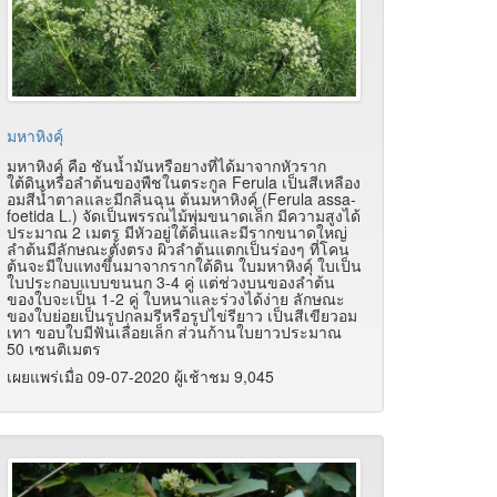
มหาหิงคุ์
มหาหิงคุ์ คือ ชันน้ำมันหรือยางที่ได้มาจากหัวราก
ใต้ดินหรือลำต้นของพืชในตระกูล Ferula เป็นสีเหลือง
อมสีน้ำตาลและมีกลิ่นฉุน ต้นมหาหิงคุ์ (Ferula assa-
foetida L.) จัดเป็นพรรณไม้พุ่มขนาดเล็ก มีความสูงได้
ประมาณ 2 เมตร มีหัวอยู่ใต้ดินและมีรากขนาดใหญ่
ลำต้นมีลักษณะตั้งตรง ผิวลำต้นแตกเป็นร่องๆ ที่โคน
ต้นจะมีใบแทงขึ้นมาจากรากใต้ดิน ใบมหาหิงคุ์ ใบเป็น
ใบประกอบแบบขนนก 3-4 คู่ แต่ช่วงบนของลำต้น
ของใบจะเป็น 1-2 คู่ ใบหนาและร่วงได้ง่าย ลักษณะ
ของใบย่อยเป็นรูปกลมรีหรือรูปไข่รียาว เป็นสีเขียวอม
เทา ขอบใบมีฟันเลื่อยเล็ก ส่วนก้านใบยาวประมาณ
50 เซนติเมตร
เผยแพร่เมื่อ 09-07-2020 ผู้เช้าชม 9,045