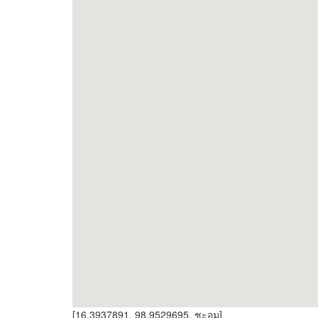
[16.3937891, 98.9529695, ชะอม]