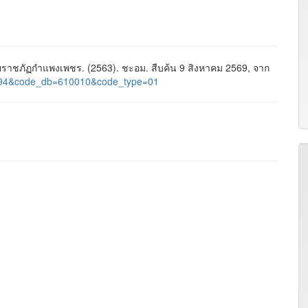
าชภัฏกำแพงเพชร. (2563). ชะอม. สืบค้น 9 สิงหาคม 2569, จาก
d=1494&code_db=610010&code_type=01