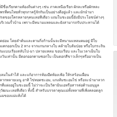
ื่อเรียกตามท้องถิ่นต่างๆ เช่น ภาคเหนือเรียก ผักละหรือผักหละ
พรที่คนไทยทั่วทุกภาครู้จักกันเป็นอย่างดีอยู่แล้ว และมักนำมา
ปรดของใครหลายๆคนเลยทีเดียว แถมในชะอมนี้ยังมีประโยชน์ต่างๆ
้บริเวณรั้วบ้าน เพราะมีหนามแหลมและยังสามารถรับประทานได้
ย่อม โดยลำต้นและตามกิ่งก้านนั้นจะมีหนามแหลมคมอยู่ มีใบ
อแตกออกเป็น 2 ทาง จากแกนกลางใบ คล้ายใบส้มป่อย หรือใบกระถิน
ั้นเป็นแบบเรียงสลับไป-มา ปลายแหลม ขอบเรียบ และในเวลาเย็นใบ
วันเท่านั้น มีดอกออกตามซอกใบ เป็นดอกสีขาวเล็กๆหรืออาจเป็น
ในลำไส้ และแก้อาการท้องอืดท้องเฟ้อ ให้รสร้อนเฝื่อน
หลายเมนู อาทิ ไข่ทอดชะอม, แกงส้มชะอมไข่ หรือจะนำมาลวก
มากที่แฝงอยู่ในชะอมนี้ ไม่ว่าจะเป็นวิตามินเอหรือสารต่อต้านอนุมูล
ุวัฒนะเลยทีเดียว ทั้งนี้ สำหรับบรรดาคุณแม่ทั้งหลายที่เพิ่งคลอดลูก
นมของแม่แห้งได้