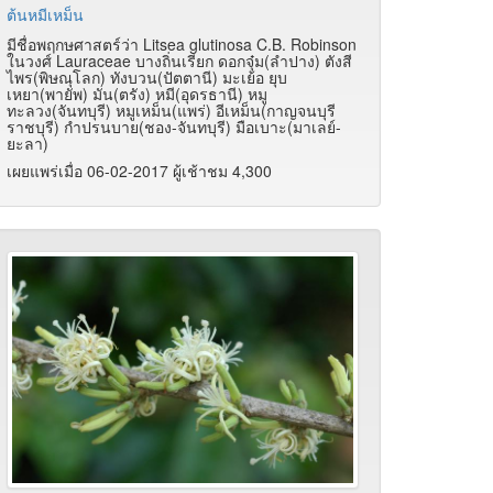
ต้นหมีเหม็น
มีชื่อพฤกษศาสตร์ว่า Litsea glutinosa C.B. Robinson
ในวงศ์ Lauraceae บางถิ่นเรียก ดอกจุ๋ม(ลำปาง) ตังสี
ไพร(พิษณุโลก) ทังบวน(ปัตตานี) มะเย้อ ยุบ
เหยา(พายัพ) มัน(ตรัง) หมี(อุดรธานี) หมู
ทะลวง(จันทบุรี) หมูเหม็น(แพร่) อีเหม็น(กาญจนบุรี
ราชบุรี) กำปรนบาย(ชอง-จันทบุรี) มือเบาะ(มาเลย์-
ยะลา)
เผยแพร่เมื่อ 06-02-2017 ผู้เช้าชม 4,300