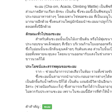
ชะอม (Cha-om, Acacia, Climbing Wattle) เป็นพืชที่มีช
ส่วนภาคอีสานเรียก ผักขะ เป็นต้น ซึ่งชะอมนี้เป็นพืชสมุนไ
ประกอบอาหารต่างๆ โดยเฉพาะไข่ทอดชะอม ที่เป็นเมนูโ
มากมายอีกด้วย ซึ่งคนส่วนใหญ่มักนิยมนำชะอมมาปลูกไว
ตลอดทั้งปีอีกด้วย
ลักษณะทั่วไปของชะอม
สำหรับต้นชะอมนั้นเป็นไม้เถายืนต้น หรือไม้พุ่มขนาด
ประกอบขนาดเล็กฝอยๆ สีเขียว บริเวณก้านใบแยกออกหรื
ซึ่งใบอ่อนนั้นจะมีกลิ่นฉุนคล้ายๆ กับต้นสะตอ ส่วนใบน
ย่อยทั้งหลายจะหุบลง โดยจะบานออกมารับแสงในช่วงกลาง
ขาวนวลก็ได้
ประโยชน์และสรรพคุณของชะอม
ราก – ช่วยแก้อาการปวดเสียวในท้อง รวมทั้งช่วยขับลม
ซึ่งชะอมนั้นสามารถนำมาประกอบอาหารต่างๆได้หลาก
เป็นผักจิ้มกับน้ำพริกกะปิก็ได้ เป็นต้น แถมยังมีวิตามินอีก
อิสระ (ช่วยป้องกันมะเร็ง) ซึ่งสามารถเรียกได้ว่าเป็นยาอาย
ไม่ควรรับประทานชะอม เพราะในชะอมนี้มีสารที่ทำให้น้ำ
คำสำคัญ :
ชะอม