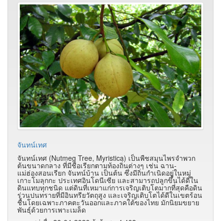
จันทน์เทศ
จันทน์เทศ (Nutmeg Tree, Myristica) เป็นพืชสมุนไพรจำพวก
ต้นขนาดกลาง ที่มีชื่อเรียกตามท้องถิ่นต่างๆ เช่น ฉาน-
แม่ฮ่องสอนเรียก จันทน์บ้าน เป็นต้น ซึ่งมีถิ่นกำเนิดอยู่ในหมู่
เกาะโมลุกกะ ประเทศอินโดนีเซีย และสามารถปลูกขึ้นได้ดีใน
ดินแทบทุกชนิด แต่ดินที่เหมาแก่การเจริญเติบโตมากที่สุดคือดิน
ร่วนปนทรายที่มีอินทรียวัตถุสูง และเจริญเติบโตได้ดีในเขตร้อน
ชื้นโดยเฉพาะภาคตะวันออกและภาคใต้ของไทย มักนิยมขยาย
พันธุ์ด้วยการเพาะเมล็ด