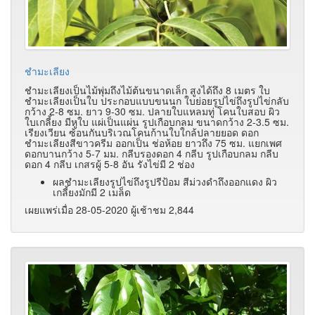
ชำมะเลียง
ชำมะเลียงเป็นไม้พุ่มถึงไม้ต้นขนาดเล็ก สูงได้ถึง 8 เมตร ใบ
ชำมะเลียงเป็นใบ ประกอบแบบขนนก ใบย่อยรูปไข่ถึงรูปไข่กลับ
กว้าง 2-8 ซม. ยาว 9-30 ซม. ปลายใบแหลมทู่ โคนใบสอบ ผิว
ใบเกลี้ยง มีหูใบ แผ่เป็นแผ่น รูปเกือบกลม ขนาดกว้าง 2-3.5 ซม.
เรียงเวียน ซ้อนกันบริเวณโคนก้านใบใกล้ปลายยอด ดอก
ชำมะเลียงสีขาวครีม ออกเป็น ช่อห้อย ยาวถึง 75 ซม. แยกเพศ
ดอกบานกว้าง 5-7 มม. กลีบรองดอก 4 กลีบ รูปเกือบกลม กลีบ
ดอก 4 กลีบ เกสรผู้ 5-8 อัน รังไข่มี 2 ช่อง
ผลชำมะเลียงรูปไข่ถึงรูปรีป้อม สีม่วงดำถึงออกแดง ผิว
เกลี้ยงมักมี 2 เมล็ด
เผยแพร่เมื่อ 28-05-2020 ผู้เช้าชม 2,844