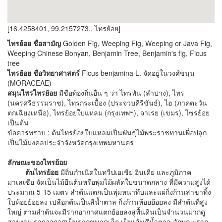
[16.4258401, 99.2157273,, ไทรย้อย]
ไทรย้อย ชื่อสามัญ
Golden Fig, Weeping Fig, Weeping or Java Fig,
Weeping Chinese Bonyan, Benjamin Tree, Benjamin's fig, Ficus
tree
ไทรย้อย ชื่อวิทยาศาสตร์
Ficus benjamina L. จัดอยู่ในวงศ์ขนุน
(MORACEAE)
สมุนไพรไทรย้อย
มีชื่อท้องถิ่นอื่น ๆ ว่า ไทรพัน (ลำปาง), ไทร
(นครศรีธรรมราช), ไทรกระเบื้อง (ประจวบคีรีขันธ์), ไฮ (ภาคตะวัน
ตกเฉียงเหนือ), ไทรย้อยใบแหลม (กรุงเทพฯ), จาเรย (เขมร), ไซรย้อย
เป็นต้น
ข้อควรทราบ : ต้นไทรย้อยใบแหลมเป็นพันธุ์ไม้พระราชทานเพื่อปลูก
เป็นไม้มงคลประจำจังหวัดกรุงเทพมหานคร
ลักษณะของไทรย้อย
ต้นไทรย้อย
มีถิ่นกำเนิดในทวีปเอเชีย อินเดีย และภูมิภาค
มาเลเซีย จัดเป็นไม้ยืนต้นหรือพุ่มไม้ผลัดใบขนาดกลาง ที่มีความสูงได้
ประมาณ 5-15 เมตร ลำต้นแตกเป็นพุ่มหนาทึบและแผ่กิ่งก้านสาขาทิ้ง
ใบห้อยย้อยลง เปลือกต้นเป็นสีน้ำตาล กิ่งก้านห้อยย้อยลง มีลำต้นที่สูง
ใหญ่ ตามลำต้นจะมีรากอากาศแตกย้อยลงสู่พื้นดินเป็นจำนวนมากดู
สวยงาม รากอากาศเป็นรากขนาดเล็ก เป็นเส้นสีน้ำตาล ลักษณะราก