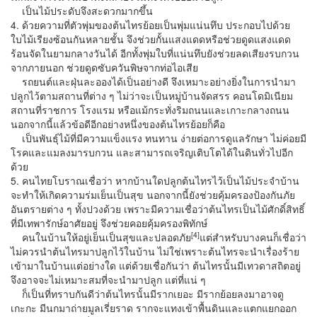
เป็นไม้ประดับจึงสะดวกมากขึ้น
4. ด้วยความที่ตัวพุ่มของต้นไทรย้อยเป็นพุ่มแน่นทึบ ประกอบไปด้วย
ใบไม้เรียงซ้อนกันหลายชั้น จึงช่วยกั้นแสงแดดหรือช่วยดูดแสงแดด
ร้อนจัดในยามกลางวันได้ อีกทั้งพุ่มใบที่แน่นทึบยังช่วยลดเสียงรบกวน
จากภายนอก ช่วยดูดซับควันพิษจากท่อไอเสีย
รถยนต์และฝุ่นละอองได้เป็นอย่างดี จึงเหมาะอย่างยิ่งในการนำมา
ปลูกไว้ตามสถานที่ต่าง ๆ ไม่ว่าจะเป็นหมู่บ้านจัดสรร คอนโดมิเนียม
สถานที่ราชการ โรงแรม หรือแม้กระทั่งริมถนนและเกาะกลางถนน
นอกจากนี้แล้วข้อดีอีกอย่างหนึ่งของต้นไทรย้อยก็คือ
เป็นพันธุ์ไม้ที่มีความแข็งแรง ทนทาน ง่ายต่อการดูแลรักษา ไม่ค่อยมี
โรคและแมลงมารบกวน และสามารถเจริญเติบโตได้ในดินทั่วไปอีก
ด้วย
5. คนไทยโบราณเชื่อว่า หากบ้านใดปลูกต้นไทรไว้เป็นไม้ประจำบ้าน
จะทำให้เกิดความร่มเย็นเป็นสุข นอกจากนี้ยังช่วยคุ้มครองป้องกันภัย
อันตรายต่าง ๆ ทั้งปวงด้วย เพราะมีความเชื่อว่าต้นไทรเป็นไม้ศักดิ์สิทธิ์
ที่มีเทพารักษ์อาศัยอยู่ จึงช่วยคอยคุ้มครองพิทักษ์
[4]
คนในบ้านให้อยู่เย็นเป็นสุขและปลอดภัย
แต่สำหรับบางคนก็เชื่อว่า
ไม่ควรนำต้นไทรมาปลูกไว้ในบ้าน ไม่ใช่เพราะต้นไทรจะนำเรื่องร้าย
เข้ามาในบ้านแต่อย่างใด แต่ด้วยเชื่อกันว่า ต้นไทรนั้นมีเทวดาสถิตอยู่
จึงอาจจะไม่เหมาะสมที่จะนำมาปลูก แต่ที่แน่ ๆ
ก็เป็นที่ทราบกันดีว่าต้นไทรนั้นมีรากเยอะ มีรากย้อยลงมาอาจดู
เกะกะ มีนกมาถ่ายมูลเรี่ยราด รากจะแทงเข้าพื้นดินและแตกแยกออก