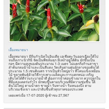
เอื้องหมายนา
เอื้องหมายนา มีถิ่นกำเนิดในอินเดีย เอเชียตะวันออกเฉียงใต้ไป
จนถึงเกาะนิวกินี จัดเป็นพืชล้มลุก มีเหง้าอยู่ใต้ดิน มักขึ้นเป็น
กอๆ มีความสูงของต้นประมาณ 1-3 เมตร ไม่แตกกิ่งก้านสาขา
ลำต้นกลมฉ่ำน้ำและเป็นสีแดง วัดเส้นผ่านศูนย์กลางของต้นได้
ประมาณ 1.5 เซนติเมตร รากเป็นหัวใหญ่ยาว ที่โคนแข็งเหมือน
ไม้ ขยายพันธุ์ด้วยวิธีการเพาะเมล็ดและการแตกหน่อ เจริญ
เติบโตได้ดีร่วนระบายน้ำดี ต้องการน้ำค่อนข้างมาก ควรปลูกใน
ที่มีแสงแดดร่มรำไร มักพบขึ้นตามบริเวณที่มีความชุ่มชื้น ใต้
ต้นไม้ใหญ่ ตามน้ำตก ชายน้ำ ริมทางน้ำ ริมหนองบึง ตาม
บริเวณเชิงเขา และป่าดิบชื้นทั่วทุกภาคของประเทศ
เผยแพร่เมื่อ 17-07-2020 ผู้เช้าชม 27,567