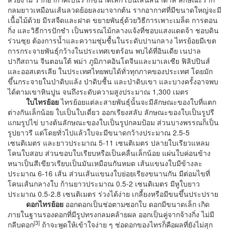
กลมยาวเหมือนเส้นลวดย้อยลงมาจากต้น รากอากาศที่มีขนาดใหญ่จะมี
เนื้อไม้ด้วย มีรสจืดและฝาด ขยายพันธุ์ด้วยวิธีการเพาะเมล็ด การตอน
กิ่ง และวิธีการปักชำ เป็นพรรณไม้กลางแจ้งที่ชอบแสงแดดจ้า ชอบดิน
ร่วนซุย ต้องการน้ำและความชุ่มชื้นในระดับปานกลาง ไทรย้อยมีเขต
การกระจายพันธุ์กว้างในประเทศเขตร้อน พบได้ที่อินเดีย เนปาล
ปากีสถาน จีนตอนใต้ พม่า ภูมิภาคอินโดจีนและมาเลเซีย ฟิลิปปินส์
และออสเตรเลีย ในประเทศไทยพบได้ทั่วทุกภาคของประเทศ โดยมัก
ขึ้นกระจายในป่าดิบแล้ง ป่าดิบชื้น และป่าดิบเขา และบางครั้งอาจพบ
ได้ตามเขาหินปูน จนถึงระดับความสูงประมาณ 1,300 เมตร
ใบไทรย้อย
ไทรย้อยแต่ละสายพันธุ์นั้นจะมีลักษณะของใบที่แตก
ต่างกันเล็กน้อย ใบเป็นใบเดี่ยว ออกเรียงสลับ ลักษณะของใบเป็นรูปรี
แกมรูปไข่ บางต้นลักษณะของใบเป็นรูปกลมป้อม ส่วนบางพรรณก็เป็น
รูปยาวรี แต่โดยทั่วไปแล้วใบจะมีขนาดกว้างประมาณ 2.5-5
เซนติเมตร และยาวประมาณ 5-11 เซนติเมตร ปลายใบเรียวแหลม
โคนใบสอบ ส่วนขอบใบเรียบหรือเป็นคลื่นเล็กน้อย แผ่นใบค่อนข้าง
หนาเป็นสีเขียวเรียบเป็นมันเหมือนกันหมด เส้นแขนงใบมีข้างละ
ประมาณ 6-16 เส้น ส่วนเส้นแขนงใบย่อยเรียงขนานกัน มีต่อมไขที่
โคนเส้นกลางใบ ก้านยาวประมาณ 0.5-2 เซนติเมตร มีหูใบยาว
ประมาณ 0.5-2.8 เซนติเมตร ร่วงได้ง่าย เกลี้ยงหรือมีขนขึ้นประปราย
ดอกไทรย้อย
ออกดอกเป็นช่อตามซอกใบ ดอกมีขนาดเล็ก เกิด
ภายในฐานรองดอกที่มีรูปทรงกลมคล้ายผล ออกเป็นคู่จากจ้างกิ่ง ไม่มี
[3]
กลีบดอก
ถ้าจะพูดให้เข้าใจง่าย ๆ ช่อดอกของไทรก็คือผลที่ยังไม่สุก