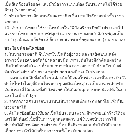
เป็นสีเหลืองหรือแดง และมักมีอาการแน่นท้อง รับประทานไม่ได้ร่วม
ด้วย) (รากอากาศ)
9. ช่วยแก้อาการอักเสบหรือลดการติดเชื้อ เช่น ฝีหรือรอยฟกช้ำ (ราก
อากาศ)
10. ตำรายาไทยจะใช้รากไทรย้อยใน “พิกัดตรีธารทิพย์” (ประกอบไป
ด้วยรากไทรย้อย รากราชพฤกษ์ และรากมะขามเทศ) มีสรรพคุณเป็น
ยาบำรุงน้ำนม แก้กษัย แก้ท้องร่วง ช่วยฆ่าเชื้อคุดทะราด (รากอากาศ)
ประโยชน์ของไทรย้อย
1. ในป่าธรรมชาติ ต้นไทรนับเป็นที่อยู่อาศัย และผลยังเป็นแหล่ง
อาหารชั้นยอดของสัตว์ป่าหลายชนิด เพราะต้นไทรมีลำต้นแผ่กว้าง
เต็มไปด้วยหลืบโพรง ทั้งนกนานาชนิด กระรอก ชะนี ลิง หรือแม้แต่
สัตว์ใหญ่อย่าง เก้ง กวาง หมูป่า ฯลฯ ต่างก็ชอบรับประทาน
ผลของมัน อีกทั้งต้นไทรแต่ละต้นก็ติดผลในช่วงเวลาที่ไม่ตรงกัน จึง
ทำให้ในป่าใหญ่ที่มีต้นไทรมาก ๆ จะมีผลไทรสุกไว้เป็นอาหารสำหรับ
สัตว์เหล่านี้ได้ตลอดทั้งปี จึงช่วยทำให้เกิดสมดุลต่อระบบนิเวศทั้งในป่า
และในเมืองที่ปลูก
2. รากอากาศสามารถนำมาพันเป็นวงกลมเพื่อประดับดอกไม้แห้งเป็น
พวงมาลาได้
3. ต้นไทรย้อยนิยมใช้ปลูกเป็นไม้ประดับ เพราะมีทรงพุ่มแผ่กว้างให้ร่ม
เงาได้ดี ต้องมีเนื้อที่ในการปลูกพอสมควร แต่ในปัจจุบันวงการไม้
ประดับได้มีการพัฒนาอย่างต่อเนื่องเพื่อที่จะย่อส่วนต้นไม้ให้มีขนาด
เล็กลง การนำไม้ป่าทั้งหลายรวมทั้งไทรย้อยมาปลูก