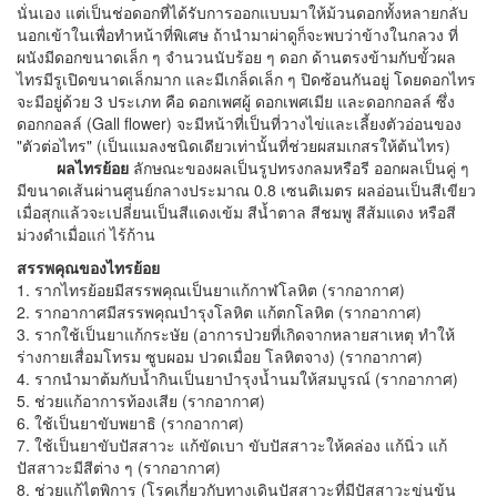
นั่นเอง แต่เป็นช่อดอกที่ได้รับการออกแบบมาให้ม้วนดอกทั้งหลายกลับ
นอกเข้าในเพื่อทำหน้าที่พิเศษ ถ้านำมาผ่าดูก็จะพบว่าข้างในกลวง ที่
ผนังมีดอกขนาดเล็ก ๆ จำนวนนับร้อย ๆ ดอก ด้านตรงข้ามกับขั้วผล
ไทรมีรูเปิดขนาดเล็กมาก และมีเกล็ดเล็ก ๆ ปิดซ้อนกันอยู่ โดยดอกไทร
จะมีอยู่ด้วย 3 ประเภท คือ ดอกเพศผู้ ดอกเพศเมีย และดอกกอลล์ ซึ่ง
ดอกกอลล์ (Gall flower) จะมีหน้าที่เป็นที่วางไข่และเลี้ยงตัวอ่อนของ
"ตัวต่อไทร" (เป็นแมลงชนิดเดียวเท่านั้นที่ช่วยผสมเกสรให้ต้นไทร)
ผลไทรย้อย
ลักษณะของผลเป็นรูปทรงกลมหรือรี ออกผลเป็นคู่ ๆ
มีขนาดเส้นผ่านศูนย์กลางประมาณ 0.8 เซนติเมตร ผลอ่อนเป็นสีเขียว
เมื่อสุกแล้วจะเปลี่ยนเป็นสีแดงเข้ม สีน้ำตาล สีชมพู สีส้มแดง หรือสี
ม่วงดำเมื่อแก่ ไร้ก้าน
สรรพคุณของไทรย้อย
1. รากไทรย้อยมีสรรพคุณเป็นยาแก้กาฬโลหิต (รากอากาศ)
2. รากอากาศมีสรรพคุณบำรุงโลหิต แก้ตกโลหิต (รากอากาศ)
3. รากใช้เป็นยาแก้กระษัย (อาการป่วยที่เกิดจากหลายสาเหตุ ทำให้
ร่างกายเสื่อมโทรม ซูบผอม ปวดเมื่อย โลหิตจาง) (รากอากาศ)
4. รากนำมาต้มกับน้ำกินเป็นยาบำรุงน้ำนมให้สมบูรณ์ (รากอากาศ)
5. ช่วยแก้อาการท้องเสีย (รากอากาศ)
6. ใช้เป็นยาขับพยาธิ (รากอากาศ)
7. ใช้เป็นยาขับปัสสาวะ แก้ขัดเบา ขับปัสสาวะให้คล่อง แก้นิ่ว แก้
ปัสสาวะมีสีต่าง ๆ (รากอากาศ)
8. ช่วยแก้ไตพิการ (โรคเกี่ยวกับทางเดินปัสสาวะที่มีปัสสาวะขุ่นข้น