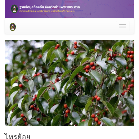
Toggle
navigati
ไทรย้อย