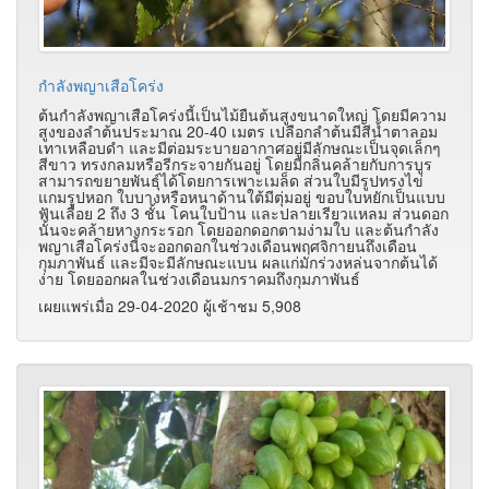
กำลังพญาเสือโคร่ง
ต้นกำลังพญาเสือโคร่งนี้เป็นไม้ยืนต้นสูงขนาดใหญ่ โดยมีความ
สูงของลำต้นประมาณ 20-40 เมตร เปลือกลำต้นมีสีน้ำตาลอม
เทาเหลือบดำ และมีต่อมระบายอากาศอยู่มีลักษณะเป็นจุดเล็กๆ
สีขาว ทรงกลมหรือรีกระจายกันอยู่ โดยมีกลิ่นคล้ายกับการบูร
สามารถขยายพันธุ์ได้โดยการเพาะเมล็ด ส่วนใบมีรูปทรงไข่
แกมรูปหอก ใบบางหรือหนาด้านใต้มีตุ่มอยู่ ขอบใบหยักเป็นแบบ
ฟันเลื่อย 2 ถึง 3 ชั้น โคนใบป้าน และปลายเรียวแหลม ส่วนดอก
นั้นจะคล้ายหางกระรอก โดยออกดอกตามง่ามใบ และต้นกำลัง
พญาเสือโคร่งนี้จะออกดอกในช่วงเดือนพฤศจิกายนถึงเดือน
กุมภาพันธ์ และมีจะมีลักษณะแบน ผลแก่มักร่วงหล่นจากต้นได้
ง่าย โดยออกผลในช่วงเดือนมกราคมถึงกุมภาพันธ์
เผยแพร่เมื่อ 29-04-2020 ผู้เช้าชม 5,908