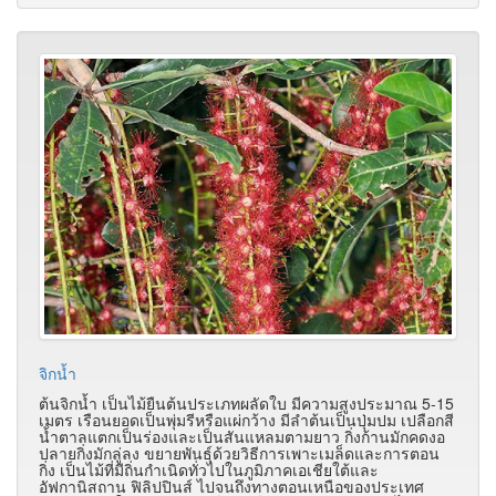
จิกน้ำ
ต้นจิกน้ำ เป็นไม้ยืนต้นประเภทผลัดใบ มีความสูงประมาณ 5-15
เมตร เรือนยอดเป็นพุ่มรีหรือแผ่กว้าง มีลำต้นเป็นปุ่มปม เปลือกสี
น้ำตาลแตกเป็นร่องและเป็นสันแหลมตามยาว กิ่งก้านมักคดงอ
ปลายกิ่งมักลู่ลง ขยายพันธุ์ด้วยวิธีการเพาะเมล็ดและการตอน
กิ่ง เป็นไม้ที่มีถิ่นกำเนิดทั่วไปในภูมิภาคเอเชียใต้และ
อัฟกานิสถาน ฟิลิปปินส์ ไปจนถึงทางตอนเหนือของประเทศ