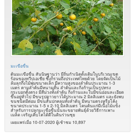
มะเขือขื่น
ต้นมะเขือขื่น สันนิษฐานว่า มีถิ่นกำเนิดดั้งเดิมในบริเวณเขต
ร้อนของทวีปเอเชีย ซึ่งก็รวมถึงประเทศไทยด้วย โดยจัดเป็นไม้
ล้มลุกกึ่งไม้พุ่มขนาดเล็ก มีความสูงของลำต้นประมาณ 1-3
เมตร ตามลำต้นมีหนามสั้น ลำต้นและกิ่งก้านเป็นรูปทรง
กระบอกตั้งตรง มีสีม่วงทั้งลำต้น กิ่งก้านและใบมีขนอ่อนละเอียด
ขึ้นอยู่ทั่วไป มีขนรูปดาวยาวได้ประมาณ 2 มิลลิเมตร และยังพบ
ขนชนิดมีต่อม มีขนสั้นปกคลุมทั้งลำต้น มีหนามตรงหรือโค้ง
ขนาดประมาณ 1-5 x 2-10 มิลลิเมตร โคนต้นแก่มีเนื้อไม้แข็ง
สำหรับการปลูกมะเขือขื่นนั้นจะขยายพันธุ์ด้วยวิธีการเพาะ
เมล็ด เจริญเติบโตได้ดีในดินร่วนซุย
เผยแพร่เมื่อ 10-07-2020 ผู้เช้าชม 10,897