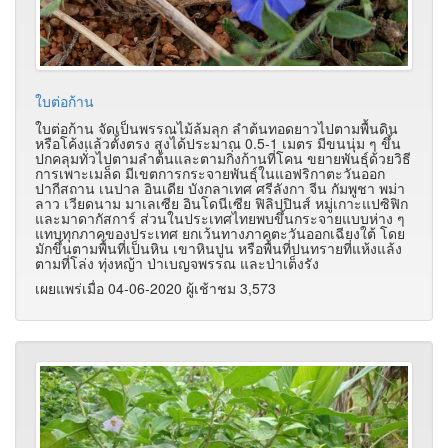
ใบต่อก้าน
ใบต่อก้าน จัดเป็นพรรณไม้ล้มลุก ลำต้นทอดยาวไปตามพื้นดิน
หรือโค้งแล้วตั้งตรง สูงได้ประมาณ 0.5-1 เมตร มีขนนุ่ม ๆ ขึ้น
ปกคลุมทั่วไปตามลำต้นและตามกิ่งก้านที่โคน ขยายพันธุ์ด้วยวิธี
การเพาะเมล็ด มีเขตการกระจายพันธุ์ในแอฟริกาตะวันออก
ปากีสถาน เนปาล อินเดีย บังกลาเทศ ศรีลังกา จีน กัมพูชา พม่า
ลาว เวียดนาม มาเลเซีย อินโดนีเซีย ฟิลิปปินส์ หมู่เกาะแปซิฟิก
และมาดากัสการ์ ส่วนในประเทศไทยพบขึ้นกระจายแบบห่าง ๆ
แทบทุกภาคของประเทศ ยกเว้นทางภาคตะวันออกเฉียงใต้ โดย
มักขึ้นตามพื้นที่เป็นหิน เขาหินปูน หรือพื้นที่ปนทรายที่แห้งแล้ง
ตามที่โล่ง ทุ่งหญ้า ป่าเบญจพรรณ และป่าเต็งรัง
เผยแพร่เมื่อ 04-06-2020 ผู้เช้าชม 3,573