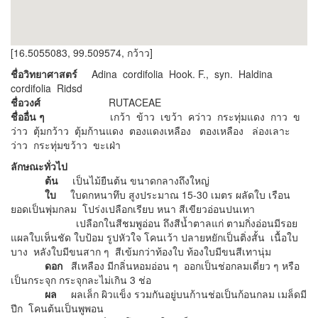
[16.5055083, 99.509574, กว้าว]
ชื่อวิทยาศาสตร์
Adina cordifolia Hook. F., syn. Haldina
cordifolia Ridsd
ชื่อวงศ์
RUTACEAE
ชื่ออื่น ๆ
เกว้า ข้าว เขว้า คว่าว กระทุ่มแดง กาว ข
ว่าว ตุ้มกว้าว ตุ้มก้านแดง ตองแดงเหลือง ตองเหลือง ล่องเลาะ
ว่าว กระทุ่มขว้าว ขะเฝ่า
ลักษณะทั่วไป
ต้น
เป็นไม้ยืนต้น ขนาดกลางถึงใหญ่
ใบ
ใบดกหนาทึบ สูงประมาณ 15-30 เมตร ผลัดใบ เรือน
ยอดเป็นพุ่มกลม โปร่งเปลือกเรียบ หนา สีเขียวอ่อนปนเทา
เปลือกในสีชมพูอ่อน ถึงสีน้ำตาลแก่ ตามกิ่งอ่อนมีรอย
แผลใบเห็นชัด ใบป้อม รูปหัวใจ โคนเว้า ปลายหยักเป็นติ่งสั้น เนื้อใบ
บาง หลังใบมีขนสาก ๆ สีเข้มกว่าท้องใบ ท้องใบมีขนสีเทานุ่ม
ดอก
สีเหลือง มีกลิ่นหอมอ่อน ๆ ออกเป็นช่อกลมเดี่ยว ๆ หรือ
เป็นกระจุก กระจุกละไม่เกิน 3 ช่อ
ผล
ผลเล็ก ผิวแข็ง รวมกันอยู่บนก้านช่อเป็นก้อนกลม เมล็ดมี
ปีก โคนต้นเป็นพูพอน