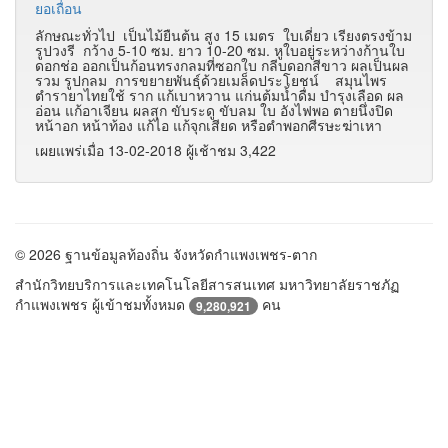
ยอเถื่อน
ลักษณะทั่วไป เป็นไม้ยืนต้น สูง 15 เมตร ใบเดี่ยว เรียงตรงข้าม
รูปวงรี กว้าง 5-10 ซม. ยาว 10-20 ซม. หูใบอยู่ระหว่างก้านใบ
ดอกช่อ ออกเป็นก้อนทรงกลมที่ซอกใบ กลีบดอกสีขาว ผลเป็นผล
รวม รูปกลม การขยายพันธุ์ด้วยเมล็ดประโยชน์ สมุนไพร
ตำรายาไทยใช้ ราก แก้เบาหวาน แก่นต้มน้ำดื่ม บำรุงเลือด ผล
อ่อน แก้อาเจียน ผลสุก ขับระดู ขับลม ใบ อังไฟพอ ตายนึ่งปิด
หน้าอก หน้าท้อง แก้ไอ แก้จุกเสียด หรือตำพอกศีรษะฆ่าเหา
เผยแพร่เมื่อ 13-02-2018 ผู้เช้าชม 3,422
© 2026 ฐานข้อมูลท้องถิ่น จังหวัดกำแพงเพชร-ตาก
สำนักวิทยบริการและเทคโนโลยีสารสนเทศ มหาวิทยาลัยราชภัฏ
กำแพงเพชร ผู้เข้าชมทั้งหมด
คน
9,280,921