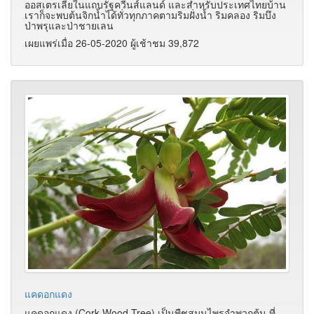
ออสเตรเลียในแถบรัฐควีนส์แลนด์ และสำหรับประเทศไทยบ้าน
เราก็จะพบต้นจิกน้ำได้ทั่วทุกภาคตามริมฝั่งน้ำ ริมคลอง ริมบึง
ป่าพรุและป่าชายเลน
เผยแพร่เมื่อ 26-05-2020 ผู้เช้าชม 39,872
แคดอกแดง
แคดอกแดง (Cork Wood Tree) เป็นพืชสมุนไพรจำพวกต้น ที่