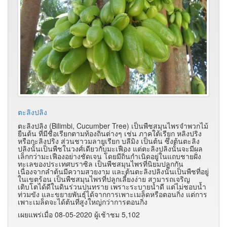
ตะลิงปลิง
ตะลิงปลิง (Bilimbi, Cucumber Tree) เป็นพืชสมุนไพรจำพวกไม้
ยืนต้น ที่มีชื่อเรียกตามท้องถิ่นต่างๆ เช่น ภาคใต้เรียก หลิงปริง
หรือกะลิงปริง ส่วนชาวมลายูเรียก บลีมิง เป็นต้น ซึ่งต้นตะลิง
ปลิงนั้นเป็นพืชในวงศ์เดียวกับมะเฟือง แต่ตะลิงปลิงนั้นจะมีผล
เล็กกว่ามะเฟืองอย่างชัดเจน โดยมีถิ่นกำเนิดอยู่ในแถบชายฝั่ง
ทะเลของประเทศบราซิล เป็นพืชสมุนไพรที่นิยมปลูกกัน
เนื่องจากลำต้นมีความสวยงาม และต้นตะลิงปลิงนั้นเป็นพืชที่อยู่
ในเขตร้อน เป็นพืชสมุนไพรที่ปลูกเลี้ยงง่าย สามารถเจริญ
เติบโตได้ดีในดินร่วนปนทราย เพราะระบายน้ำดี แต่ไม่ชอบน้ำ
ท่วมขัง และขยายพันธุ์ได้จากการเพาะเมล็ดหรือตอนกิ่ง แต่การ
เพาะเมล็ดจะได้ต้นที่สูงใหญ่กว่าการตอนกิ่ง
เผยแพร่เมื่อ 08-05-2020 ผู้เช้าชม 5,102