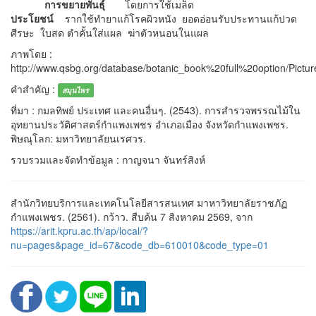
การขยายพันธุ์
โดยการใช้เมล็ด
ประโยชน์
รากใช้ทำยาแก้โรคผิวหนัง ยอดอ่อนรับประทานแก้ปวด
ศีรษะ ใบสด ตำคั้นใส่แผล ฆ่าตัวหนอนในแผล
ภาพโดย :
http://www.qsbg.org/database/botanic_book%20full%20option/Pictu
คำสำคัญ :
สมุนไพร
ที่มา : กมลทิพย์ ประเทศ และคนอื่นๆ. (2543). การสำรวจพรรณไม้ใน
อุทยานประวัติศาสตร์กำแพงเพชร อำเภอเมือง จังหวัดกำแพงเพชร.
พิษณุโลก: มหาวิทยาลัยนเรศวร.
รวบรวมและจัดทำข้อมูล : กาญจนา จันทร์สิงห์
สำนักวิทยบริการและเทคโนโลยีสารสนเทศ มาหาวิทยาลัยราชภัฏ
กำแพงเพชร. (2561). กว้าว. สืบค้น 7 สิงหาคม 2569, จาก
https://arit.kpru.ac.th/ap/local/?
nu=pages&page_id=67&code_db=610010&code_type=01