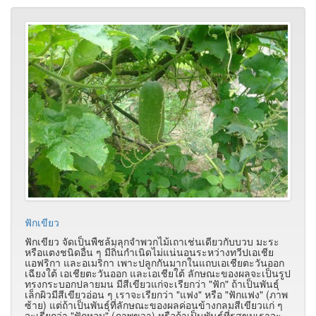
ฟักเขียว
ฟักเขียว จัดเป็นพืชล้มลุกจำพวกไม้เถาเช่นเดียวกับบวบ มะระ
หรือแตงชนิดอื่น ๆ มีถิ่นกำเนิดไม่แน่นอนระหว่างทวีปเอเชีย
แอฟริกา และอเมริกา เพาะปลูกกันมากในแถบเอเชียตะวันออก
เฉียงใต้ เอเชียตะวันออก และเอเชียใต้ ลักษณะของผลจะเป็นรูป
ทรงกระบอกปลายมน มีสีเขียวแก่จะเรียกว่า "ฟัก" ถ้าเป็นพันธุ์
เล็กผิวมีสีเขียวอ่อน ๆ เราจะเรียกว่า "แฟง" หรือ "ฟักแฟง" (ภาพ
ซ้าย) แต่ถ้าเป็นพันธุ์ที่ลักษณะของผลค่อนข้างกลมสีเขียวแก่ ๆ
จะเรียกว่า "ฟักหอม" (ภาพขวา) หรือถ้าเป็นพันธุ์ที่รสขมเราจะ