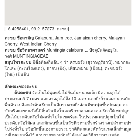
[16.4258401, 99.2157273, ตะขบ]
ตะขบ ชื่อสามัญ
Calabura, Jam tree, Jamaican cherry, Malayan
Cherry, West Indian Cherry
ตะขบ ชื่อวิทยาศาสตร์
Muntingia calabura L. ปัจจุบันจัดอยู่ใน
วงศ์ MUNTINGIACEAE
สมุนไพรตะขบ
มีชื่อท้องถิ่นอื่น ๆ ว่า ครบฝรั่ง (สุราษฎร์ธานี), หม่ากตะ
โก่เสะ (กะเหรี่ยงแดง), ตากบ (ม้ง), เพี่ยนหม่าย (เมี่ยน), ตะขบฝรั่ง
(ไทย) เป็นต้น
ลักษณะของตะขบ
ต้นตะขบ
จัดเป็นไม้พุ่มหรือไม้ยืนต้นขนาดเล็ก มีความสูงได้
ประมาณ 5-7 เมตร และอาจสูงได้ถึง 10 เมตร แตกกิ่งก้านแผ่ขนานกับ
พื้นดิน เปลือกลำต้นเรียบเป็นสีเทา ตามกิ่งอ่อนมีขนนุ่มขึ้นปกคลุม ตะ
ขับหรือตะขบฝรั่งนี้มีถิ่นกำเนิดในอเมริกากลางและอเมริกาใต้ พบปลูก
เป็นไม้ประดับหรือไม้ผลทั่วไปในเขตร้อน ในประเทศพบปลูกเป็นไม้
ประดับหรือไม้ผล และมักพบขึ้นเป็นวัชพืชตามที่รกร้างว่างเปล่าตามป่า
โปร่งทั่วไป หรือมักขึ้นเองตามธรรมชาติที่นกและสัตว์ขนาดเล็กถ่ายมูล
เมล็ดตะขบทิ้งไว้ สามารถขยายพันธุ์ได้เองโดยวิธีการเพาะเมล็ด