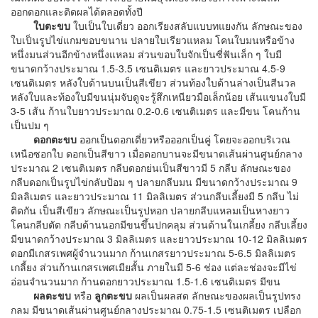
ออกดอกและติดผลได้ตลอดทั้งปี
ใบตะขบ
ใบเป็นใบเดี่ยว ออกเรียงสลับแบบทแยงกัน ลักษณะของ
ใบเป็นรูปไข่แกมขอบขนาน ปลายใบเรียวแหลม โคนใบมนหรือข้าง
หนึ่งมนส่วนอีกข้างหนึ่งแหลม ส่วนขอบใบจักเป็นซี่ฟันเล็ก ๆ ใบมี
ขนาดกว้างประมาณ 1.5-3.5 เซนติเมตร และยาวประมาณ 4.5-9
เซนติเมตร หลังใบด้านบนเป็นสีเขียว ส่วนท้องใบด้านล่างเป็นสีนวล
หลังใบและท้องใบมีขนนุ่มจับดูจะรู้สึกเหนียวมือเล็กน้อย เส้นแขนงใบมี
3-5 เส้น ก้านใบยาวประมาณ 0.2-0.6 เซนติเมตร และมีขน โคนก้าน
เป็นปม ๆ
ดอกตะขบ
ออกเป็นดอกเดี่ยวหรือออกเป็นคู่ โดยจะออกบริเวณ
เหนือซอกใบ ดอกเป็นสีขาว เมื่อดอกบานจะมีขนาดเส้นผ่านศูนย์กลาง
ประมาณ 2 เซนติเมตร กลีบดอกย่นเป็นสีขาวมี 5 กลีบ ลักษณะของ
กลีบดอกเป็นรูปไข่กลับป้อม ๆ ปลายกลีบมน มีขนาดกว้างประมาณ 9
มิลลิเมตร และยาวประมาณ 11 มิลลิเมตร ส่วนกลีบเลี้ยงมี 5 กลีบ ไม่
ติดกัน เป็นสีเขียว ลักษณะเป็นรูปหอก ปลายกลีบแหลมเป็นหางยาว
โคนกลีบตัด กลีบด้านนอกมีขนขึ้นปกคลุม ส่วนด้านในเกลี้ยง กลีบเลี้ยง
มีขนาดกว้างประมาณ 3 มิลลิเมตร และยาวประมาณ 10-12 มิลลิเมตร
ดอกมีเกสรเพศผู้จำนวนมาก ก้านเกสรยาวประมาณ 5-6.5 มิลลิเมตร
เกลี้ยง ส่วนก้านเกสรเพศเมียสั้น ภายในมี 5-6 ช่อง แต่ละช่องจะมีไข่
อ่อนจำนวนมาก ก้านดอกยาวประมาณ 1.5-1.6 เซนติเมตร มีขน
ผลตะขบ
หรือ
ลูกตะขบ
ผลเป็นผลสด ลักษณะของผลเป็นรูปทรง
กลม มีขนาดเส้นผ่านศูนย์กลางประมาณ 0.75-1.5 เซนติเมตร เปลือก