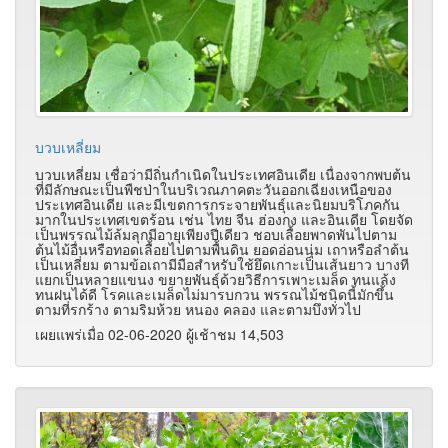
บวบเหลี่ยม
บวบเหลี่ยม เชื่อว่ามีถิ่นกำเนิดในประเทศอินเดีย เนื่องจากพบต้น
ที่มีลักษณะเป็นพืชป่าในบริเวณภาคตะวันออกเฉียงเหนือของ
ประเทศอินเดีย และมีเขตการกระจายพันธุ์และนิยมบริโภคกัน
มากในประเทศเขตร้อน เช่น ไทย จีน ฮ่องกง และอินเดีย โดยจัด
เป็นพรรณไม้ล้มลุกมีอายุเพียงปีเดียว ชอบเลื้อยพาดพันไปตาม
ต้นไม้อื่นหรือทอดเลื้อยไปตามพื้นดิน ยอดอ่อนนุ่ม เถาหรือลำต้น
เป็นเหลี่ยม ตามข้อเถามีมือสำหรับใช้ยึดเกาะเป็นเส้นยาว บางที
แยกเป็นหลายแขนง ขยายพันธุ์ด้วยวิธีการเพาะเมล็ด ทนแล้ง
ทนฝนได้ดี โรคและเมล็ดไม่มารบกวน พรรณไม้ชนิดนี้มักขึ้น
ตามที่รกร้าง ตามริมห้วย หนอง คลอง และตามบึงทั่วไป
เผยแพร่เมื่อ 02-06-2020 ผู้เช้าชม 14,503