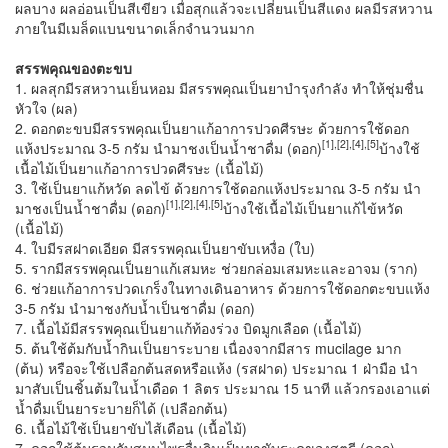
ผลบาง ผลอ่อนเป็นสีเขียว เมื่อสุกแล้วจะเปลี่ยนเป็นสีแดง ผลมีรสหวาน
ภายในมีเมล็ดแบนขนาดเล็กจำนวนมาก
สรรพคุณของตะขบ
1. ผลสุกมีรสหวานเย็นหอม มีสรรพคุณเป็นยาบำรุงกำลัง ทำให้ชุ่มชื่น
หัวใจ (ผล)
2. ดอกตะขบมีสรรพคุณเป็นยาแก้อาการปวดศีรษะ ด้วยการใช้ดอก
[
1],[2],[4],[5]
แห้งประมาณ 3-5 กรัม นำมาชงเป็นน้ำชาดื่ม (ดอก)
บ้างใช้
เนื้อไม้เป็นยาแก้อาการปวดศีรษะ (เนื้อไม้)
3. ใช้เป็นยาแก้หวัด ลดไข้ ด้วยการใช้ดอกแห้งประมาณ 3-5 กรัม นำ
[
1],[2],[4],[5]
มาชงเป็นน้ำชาดื่ม (ดอก)
บ้างใช้เนื้อไม้เป็นยาแก้ไข้หวัด
(เนื้อไม้)
4. ใบมีรสฝาดเอียด มีสรรพคุณเป็นยาขับเหงื่อ (ใบ)
5. รากมีสรรพคุณเป็นยาแก้เสมหะ ช่วยกล่อมเสมหะและอาจม (ราก)
6. ช่วยแก้อาการปวดเกร็งในทางเดินอาหาร ด้วยการใช้ดอกตะขบแห้ง
3-5 กรัม นำมาชงกับน้ำเป็นชาดื่ม (ดอก)
7. เนื้อไม้มีสรรพคุณเป็นยาแก้ท้องร่วง บิดมูกเลือด (เนื้อไม้)
5. ต้นใช้ต้มกับน้ำกินเป็นยาระบาย เนื่องจากมีสาร mucilage มาก
(ต้น) หรือจะใช้เปลือกต้นสดหรือแห้ง (รสฝาด) ประมาณ 1 ฝ่ามือ นำ
มาสับเป็นชิ้นต้มในน้ำเดือด 1 ลิตร ประมาณ 15 นาที แล้วกรองเอาแต่
น้ำดื่มเป็นยาระบายก็ได้ (เปลือกต้น)
6. เนื้อไม้ใช้เป็นยาขับไส้เดือน (เนื้อไม้)
7. ดอกใช้ต้มรวมกับสมุนไพรอื่นกินเป็นยาขับระดูของสตรี (ดอก)