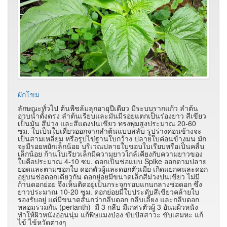
ผักโขม
ลักษณะทั่วไป ต้นพืชล้มลุกอายุปีเดียว มีระบบรากแก้ว ลำต้น
อวบน้ำตั้งตรง ลำต้นเรียบและมันมีรอยแตกเป็นร่องยาว สีเขียว
เป็นมัน สีม่วง และสีแดงปนเขียว ทรงพุ่มสูงประมาณ 20-60
ซม. ใบเป็นใบเดี่ยวออกจากลำต้นแบบสลับ รูปร่างค่อนข้างจะ
เป็นสามเหลี่ยม หรือรูปไข่ฐานใบกว้าง ปลายใบค่อนข้างมน มัก
จะมีรอยหยักเล็กน้อย บริเวณปลายใบขอบใบเรียบหรือเป็นคลื่น
เล็กน้อย ก้านใบเรียวเล็กมีความยาวใกล้เคียงกับความยาวของ
ใบคือประมาณ 4-10 ซม. ดอกเป็นช่อแบบ Spike ออกตามปลาย
ยอดและตามซอกใบ ดอกตัวผู้และดอกตัวเมีย เกิดแยกคนละดอก
อยู่บนช่อดอกเดียวกัน ดอกย่อยมีขนาดเล็กสีม่วงปนเขียว ไม่มี
ก้านดอกย่อย จึงเห็นติดอยู่เป็นกระจุกรอบแกนกลางช่อดอก ซึ่ง
ยาวประมาณ 10-20 ซม. ดอกย่อยมีใบประดับสีเขียวคล้ายใบ
รองรับอยู่ แต่มีขนาดสั้นกว่ากลีบดอก กลีบเลี้ยง และกลีบดอก
หลอมรวมกัน (perianth) มี 3 กลีบ มีเกสรตัวผู้ 3 อันมผิวหนัง
ทำให้ผิวหนังอ่อนนุ่ม แก้พิษแมงป่อง ขับปัสสาวะ ขับเสมหะ แก้
ไข้ ไข้หวัดต่างๆ