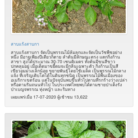
สาบแร้งสาบกา
สาบแร้งสาบกา จัดเป็นพรรณไม้ล้มลุกและจัดเป็นวัชพืชอย่าง
หนึ่ง มีอายุเพียงปีเดียวก็ตาย ลำต้นมีลักษณะตรง แตกกิ่งก้าน
สาขา สูงได้ประมาณ 30-70 เซนติเมตร ทั้งต้นมีขนสีขาว
ปกคลุมอยู่ เมื่อเด็ดมาขยี้ดมจะมีกลิ่นเฉพาะตัว กิ่งก้านเป็นสี
เขียวอมม่วงเล็กน้อย ขยายพันธุ์โดยใช้เมล็ด เป็นพรรณไม้กลาง
แจ้ง ที่เจริญเติบโตได้ในดินทุกชนิด เป็นพรรณไม้พื้นเมืองของ
อเมริกาเขตร้อน แต่ในปัจจุบันพบขึ้นทั่วไปตามที่รกร้างว่างเปล่า
หรือตามริมถนนทั่วไป ในประเทศไทยพบได้ตามชายป่าเต็งรัง
ป่าเบญจพรรณ ทุ่งหญ้า และริมทาง
เผยแพร่เมื่อ 17-07-2020 ผู้เช้าชม 13,622