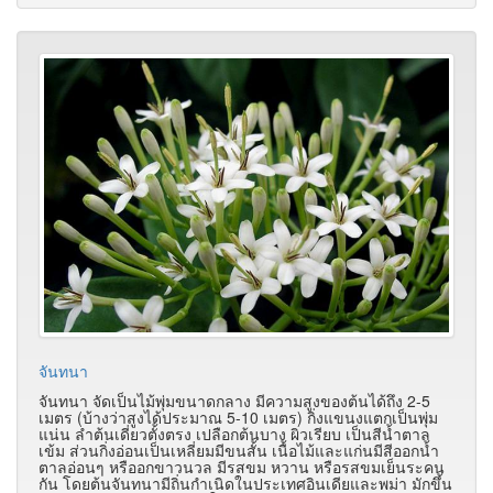
จันทนา
จันทนา จัดเป็นไม้พุ่มขนาดกลาง มีความสูงของต้นได้ถึง 2-5
เมตร (บ้างว่าสูงได้ประมาณ 5-10 เมตร) กิ่งแขนงแตกเป็นพุ่ม
แน่น ลำต้นเดี่ยวตั้งตรง เปลือกต้นบาง ผิวเรียบ เป็นสีน้ำตาล
เข้ม ส่วนกิ่งอ่อนเป็นเหลี่ยมมีขนสั้น เนื้อไม้และแก่นมีสีออกน้ำ
ตาลอ่อนๆ หรืออกขาวนวล มีรสขม หวาน หรือรสขมเย็นระคน
กัน โดยต้นจันทนามีถิ่นกำเนิดในประเทศอินเดียและพม่า มักขึ้น