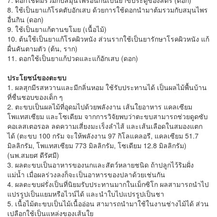
8. ใช้เป็นยาแก้โรคตับอักเสบ ด้วยการใช้ดอกนำมาต้มรวมกับสมุนไพร
อื่นกิน (ดอก)
9. ใช้เป็นยาแก้ตานขโมย (เนื้อไม้)
10. ต้นใช้เป็นยาแก้โรคผิวหนัง ส่วนรากใช้เป็นยารักษาโรคผิวหนัง แก้
ผื่นคันตามตัว (ต้น, ราก)
11. ดอกใช้เป็นยาแก้ปวดและแก้อักเสบ (ดอก)
ประโยชน์ของตะขบ
1. ผลสุกมีรสหวานและมีกลิ่นหอม ใช้รับประทานได้ เป็นผลไม้พื้นบ้าน
ที่ชื่นชอบของเด็ก ๆ
2. ตะขบเป็นผลไม้ที่อุดมไปด้วยพลังงาน เส้นใยอาหาร แคลเซียม
โพแทสเซียม และโซเดียม จากการวิจัยพบว่าตะขบสามารถช่วยดูดซับ
คอเลสเตอรอล ลดความเสี่ยงมะเร็งลำไส้ และเส้นเลือดในสมองแตก
ได้ (ตะขบ 100 กรัม จะให้พลังงาน 97 กิโลแคลอรี, แคลเซียม 51.7
มิลลิกรัม, โพแทสเซียม 773 มิลลิกรัม, โซเดียม 12.8 มิลลิกรัม)
(นพ.สมยศ ดีรัศมี)
3. ผลตะขบเป็นอาหารของนกและสัตว์หลายชนิด ถ้าปลูกไว้ริมฝั่ง
แม่น้ำ เมื่อผลร่วงลงก็จะเป็นอาหารของปลาด้วยเช่นกัน
4. ผลตะขบฝรั่งเป็นที่นิยมรับประทานมากในเม็กซิโก ผลสามารถนำไป
แปรรูปเป็นแยมหรือไวน์ได้ และนำใบไปแปรรูปเป็นชา
5. เนื้อไม้ตะขบเป็นไม้เนื้ออ่อน สามารถนำมาใช้ในงานช่างไม้ได้ ส่วน
เปลือกใช้เป็นแหล่งของเส้นใย