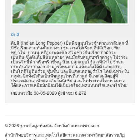
ดีปลี
ดีปลี (Indian Long Pepper) เป็นพืชสมุนไพรจำพวกเถาล้มลุก ที่
มีชื่อเรียกตามท้องถิ่นต่างๆ เช่น ภาคใต้เรียก ดีปลีเชือก, พิษ
พญาไฟ, ปานนุ หรือประดงข้อ ส่วนชาวจีนเรียก ปิกผัววะ
เป็นต้น ซึ่งต้นดีปลีนั้นหลายๆ คนมักสับสนกับพริกต่างๆ ไม่ว่าจะ
เป็นพริกชี้ฟ้า หรือพริกขี้หนู นิยมปลูกแบบใช้เถาที่นำไปชำจน
กระทั่งเกิดรากงอก สามารถทนความแห้งแล้งได้ดี และเจริญ
เติบโตดีในดินร่วน ชุ่มชื้น และมีแสงแดดอยู่รำไร โดยเฉพาะใน
ฤดูฝน อีกทั้งยังถือเป็นพืชสมุนไพรที่เก่าแก่ มีแหล่งผลิตอยู่ที่
ประเทศมาเลเซียและอินโดนีเซีย ส่วนในประเทศไทยทางภาค
ใต้และภาคเหนือมักนิยมใช้เป็นเครื่องเทศแทนพริกและพริกไทย
เผยแพร่เมื่อ 08-05-2020 ผู้เช้าชม 8,272
© 2026 ฐานข้อมูลท้องถิ่น จังหวัดกำแพงเพชร-ตาก
สำนักวิทยบริการและเทคโนโลยีสารสนเทศ มหาวิทยาลัยราชภัฏ