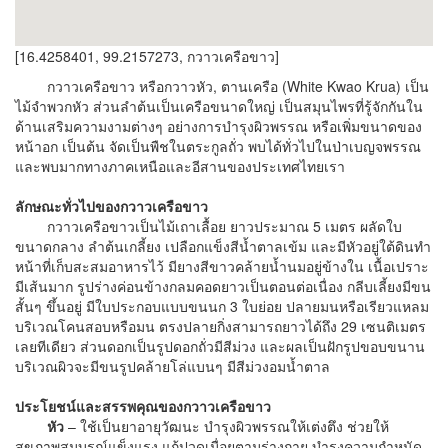
[16.4258401, 99.2157273, กวาวเครือขาว]
กวาวเครือขาว หรือกวาวหัว, ตานเครือ (White Kwao Krua) เป็น
ไม้จำพวกหัว ส่วนลำต้นเป็นเครือขนาดใหญ่ เป็นสมุนไพรที่รู้จักกันใน
ด้านเสริมความงามต่างๆ อย่างการบำรุงผิวพรรณ หรือเพิ่มขนาดของ
หน้าอก เป็นต้น จัดเป็นพืชในตระกูลถั่ว พบได้ทั่วไปในป่าเบญจพรรณ
และพบมากทางภาคเหนือและอีสานของประเทศไทยเรา
ลักษณะทั่วไปของกวาวเครือขาว
กวาวเครือขาวเป็นไม้เถาเลื้อย ยาวประมาณ 5 เมตร ผลัดใบ
ขนาดกลาง ลำต้นเกลี้ยง เปลือกแข็งสีน้ำตาลเข้ม และมีหัวอยู่ใต้ดินทำ
หน้าที่เก็บสะสมอาหารไว้ มียางสีขาวคล้ายน้ำนมอยู่ข้างใน เนื้อเปราะ
มีเส้นมาก รูปร่างค่อนข้างกลมคอดยาวเป็นตอนต่อเนื่อง กลีบเลี้ยงมีขน
สั้นๆ ขึ้นอยู่ มีใบประกอบแบบขนนก 3 ใบย่อย ปลายมนหรือเรียวแหลม
บริเวณโคนสอบหรือมน ตรงปลายกิ่งสามารถยาวได้ถึง 29 เซนติเมตร
เลยทีเดียว ส่วนดอกเป็นรูปดอกถั่วมีสีม่วง และผลเป็นฝักรูปขอบขนาน
บริเวณผิวจะมีขนรูปคล้ายโล่แบนๆ มีสีม่วงอมน้ำตาล
ประโยชน์และสรรพคุณของกวาวเครือขาว
หัว
– ใช้เป็นยาอายุวัฒนะ บำรุงผิวพรรณให้เต่งตึง ช่วยให้
สุขภาพสมบูรณ์แข็งแรง แก้ปวดเมื่อยตามร่างกาย บำรุงความกำหนัด