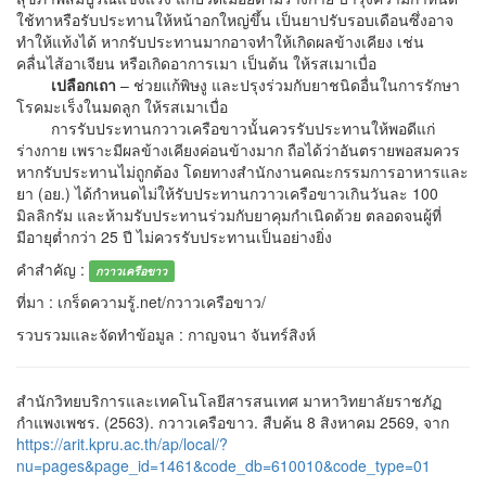
ใช้ทาหรือรับประทานให้หน้าอกใหญ่ขึ้น เป็นยาปรับรอบเดือนซึ่งอาจ
ทำให้แท้งได้ หากรับประทานมากอาจทำให้เกิดผลข้างเคียง เช่น
คลื่นไส้อาเจียน หรือเกิดอาการเมา เป็นต้น ให้รสเมาเบื่อ
เปลือกเถา
– ช่วยแก้พิษงู และปรุงร่วมกับยาชนิดอื่นในการรักษา
โรคมะเร็งในมดลูก ให้รสเมาเบื่อ
การรับประทานกวาวเครือขาวนั้นควรรับประทานให้พอดีแก่
ร่างกาย เพราะมีผลข้างเคียงค่อนข้างมาก ถือได้ว่าอันตรายพอสมควร
หากรับประทานไม่ถูกต้อง โดยทางสำนักงานคณะกรรมการอาหารและ
ยา (อย.) ได้กำหนดไม่ให้รับประทานกวาวเครือขาวเกินวันละ 100
มิลลิกรัม และห้ามรับประทานร่วมกับยาคุมกำเนิดด้วย ตลอดจนผู้ที่
มีอายุต่ำกว่า 25 ปี ไม่ควรรับประทานเป็นอย่างยิ่ง
คำสำคัญ :
กวาวเครือขาว
ที่มา : เกร็ดความรู้.net/กวาวเครือขาว/
รวบรวมและจัดทำข้อมูล : กาญจนา จันทร์สิงห์
สำนักวิทยบริการและเทคโนโลยีสารสนเทศ มาหาวิทยาลัยราชภัฏ
กำแพงเพชร. (2563). กวาวเครือขาว. สืบค้น 8 สิงหาคม 2569, จาก
https://arit.kpru.ac.th/ap/local/?
nu=pages&page_id=1461&code_db=610010&code_type=01