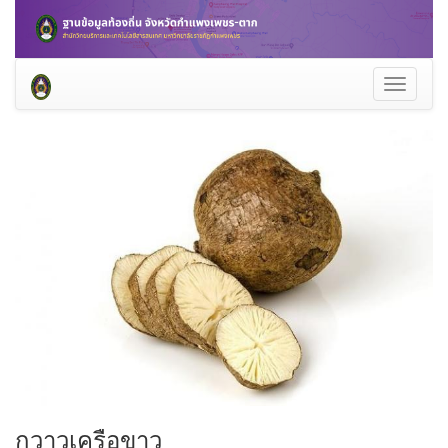
Toggle
navigati
กวาวเครือขาว