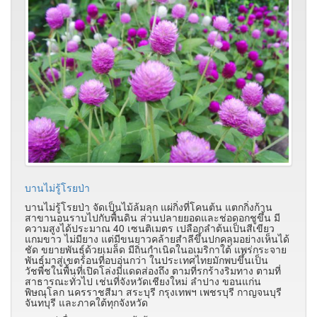
บานไม่รู้โรยป่า
บานไม่รู้โรยป่า จัดเป็นไม้ล้มลุก แผ่กิ่งที่โคนต้น แตกกิ่งก้าน
สาขานอนราบไปกับพื้นดิน ส่วนปลายยอดและช่อดอกชูขึ้น มี
ความสูงได้ประมาณ 40 เซนติเมตร เปลือกลำต้นเป็นสีเขียว
แกมขาว ไม่มียาง แต่มีขนยาวคล้ายสำลีขึ้นปกคลุมอย่างเห็นได้
ชัด ขยายพันธุ์ด้วยเมล็ด มีถิ่นกำเนิดในอเมริกาใต้ แพร่กระจาย
พันธุ์มาสู่เขตร้อนที่อบอุ่นกว่า ในประเทศไทยมักพบขึ้นเป็น
วัชพืชในพื้นที่เปิดโล่งมีแดดส่องถึง ตามที่รกร้างริมทาง ตามที่
สาธารณะทั่วไป เช่นที่จังหวัดเชียงใหม่ ลำปาง ขอนแก่น
พิษณุโลก นครราชสีมา สระบุรี กรุงเทพฯ เพชรบุรี กาญจนบุรี
จันทบุรี และภาคใต้ทุกจังหวัด