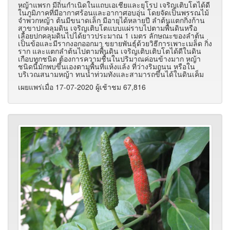
หญ้าแพรก มีถิ่นกำเนิดในแถบเอเชียและยุโรป เจริญเติบโตได้ดี
ในภูมิภาคที่มีอากาศร้อนและอากาศอบอุ่น โดยจัดเป็นพรรณไม้
จำพวกหญ้า ต้นมีขนาดเล็ก มีอายุได้หลายปี ลำต้นแตกกิ่งก้าน
สาขาปกคลุมดิน เจริญเติบโตแบบแผ่ราบไปตามพื้นดินหรือ
เลื้อยปกคลุมดินไปได้ยาวประมาณ 1 เมตร ลักษณะของลำต้น
เป็นข้อและมีรากงอกออกมา ขยายพันธุ์ด้วยวิธีการเพาะเมล็ด กิ่ง
ราก และแตกลำต้นไปตามพื้นดิน เจริญเติบเติบโตได้ดีในดิน
เกือบทุกชนิด ต้องการความชื้นในปริมาณค่อนข้างมาก หญ้า
ชนิดนี้มักพบขึ้นเองตามพื้นที่แห้งแล้ง ที่ว่างริมถนน หรือใน
บริเวณสนามหญ้า ทนน้ำท่วมทังและสามารถขึ้นได้ในดินเค็ม
เผยแพร่เมื่อ 17-07-2020 ผู้เช้าชม 67,816