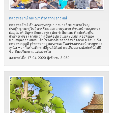
หลวงพ่อยักษ์ กินเณร ที่วัดสว่างอารมณ์
หลวงพ่อยักษ์ เป็นพระพุทธรูป ปางมารวิชัย ขนาดใหญ่
ประดิษฐานอยู่ในวิหารริมคลองสวนหมาก ด้านหน้าของหลวง
พ่ออุโมงค์ มีพุทธลักษณะพระพักตร์เป็นแบบ ศิลปะท้องถิ่น
กำแพงเพชร เล่ากันว่า ผู้ปั้นคือปู่นวนและปู่เกิด สองพี่น้อง
นามสกุลธรรมสอน เป็นช่างทองมาจากจังหวัดตาก พร้อมๆ กับ
หลวงพ่อบุญมี เจ้าอาวาสรูปแรกของวัดสว่างอารมณ์ ปากคลอง
เหนือ ช่วยกันปั้นเศียรเปลี่ยนให้ใหม่ แต่เดิมหลวงพ่อยักษ์นี้ไม่มี
ชื่อเสียงเรียงนามแต่อย่างใด
เผยแพร่เมื่อ 17-04-2020 ผู้เช้าชม 3,980