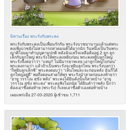
นิทานเรื่อง พระรังกับพระคง
พระรังกับพระคงเป็นเพื่อนรักกัน พระรังบวชมานานแล้วแต่พระ
คงเพิ่งบวชยังไม่สามารถสวดมนต์ได้มากนัก วันหนึ่งเป็นวันพระ
ญาติโยมมาทำบุญตามปกติ หลังฉันเสร็จเหลือส้มอยู่ 2 ลูก ลูก
เล็กกับลูกใหญ่ พระรังให้พระคงหยิบก่อน พระคงหยิบลูกใหญ่
พระรังจึงต่อว่าว่า “แหม!! ไม่มีมารยาทเลย เอาลูกใหญ่ไปก่อน”
พระคงถามว่า แล้วถ้าเป็นพระรังจะหยิบลูกไหน พระรังบอกว่า
“ก็หยิบลูกเล็กซิ” พระคงตอบว่า “เห็นไหมละจะก่อนหลัง ฉันก็ได้
ลูกใหญ่อยู่ดี” พอถึงตอนสวดให้พร พระรังนำสวดก่อนลงท้ายว่า
“อายุ วรรโณ สุขัง พลัง” พระคงได้ยินดังนั้นก็สวดบ้าง “อายุ
วรรโณ สุขัง พระคง” พระคงฟังไม่ถนัด ได้ยินคำว่าพลัง นึกว่า
ต้องเอาชื่อต่อท้าย (พระรัง) ก็เลยเอาชื่อตัวเองต่อท้ายบ้าง
เผยแพร่เมื่อ 27-03-2020 ผู้เช้าชม 1,711