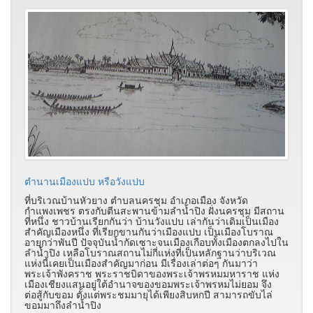
ตำนานเมืองแปบ หรือวังแปบ
ที่บริเวณบ้านหัวยาง ตำบลนครชุม อำเภอเมือง จังหวัด
กำแพงเพชร ตรงกับตีนสะพานข้ามลำน้ำปิง ฝั่งนครชุม มีสถาน
ที่หนึ่ง ชาวบ้านเรียกกันว่า บ้านวังแปบ เล่ากันว่าเดิมเป็นเมือง
สำคัญเมืองหนึ่ง ที่เรียกขานกันว่าเมืองแปบ เป็นเมืองโบราณ
อายุกว่าพันปี ปัจจุบันน้ำกัดเซาะจนเมืองเกือบทั้งเมืองตกลงไปใน
ลำน้ำปิง เหลือโบราณสถานไม่กี่แห่งที่เป็นหลักฐานว่าบริเวณ
แห่งนี้เคยเป็นเมืองสำคัญมาก่อน มีเรื่องเล่าต่อๆ กันมาว่า
พระเจ้าพังคราช พระราชบิดาของพระเจ้าพรหมมหาราช แห่ง
เมืองเชียงแสนอยู่ใต้อำนาจของขอมพระเจ้าพรหมไม่ยอม จึง
ต่อสู้กับขอม ตั้งแต่พระชมมายุได้เพียงสิบหกปี สามารถขับไล่
ขอมมาถึงลำน้ำปิง