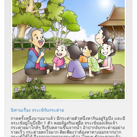
นิทานเรื่อง จระเข้กับกระต่าย
กาลครั้งหนึ่งนานมาแล้ว มีกระต่ายตัวหนึ่งหากินอยู่ริมบึง และมี
จระเข้อยู่ในบึงอีก 1 ตัว คอยจ้องกินเหยื่อ จระเข้มองเห็นเจ้า
กระต่ายมาใกล้ๆ จึงรีบคลานขึ้นจากน้ำ อ้าปากงับกระต่ายอย่าง
รวดเร็ว กระต่ายตกใจมาก คิดเพียงว่าต้องหาทางออกจากปาก
จระเข้ให้ได้ จึงออกอุบายถามจระเข้ว่า “ไหนๆ ข้าจะตายแล้ว