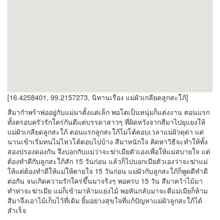
[16.4258401, 99.2157273, นิทานเรื่อง แม่ผัวเกลียดลูกสะใภ้]
สีมากำพร้าพ่ออยู่กับแม่มาตั้งแต่เล็ก พอโตเป็นหนุ่มก็แต่งงาน ตอนแรก
ทั้งครอบครัวรักใคร่กันดีแต่บรรดาสาวๆ ที่ผิดหวังจากสีมาไปยุแยงให้
แม่ผัวเกลียดลูกสะใภ้ ตอนแรกลูกสะใภ้ไม่โต้ตอบเวลาแม่ผัวดุด่า แต่
นานเข้าเริ่มทนไม่ไหวโต้ตอบไปบ้าง สีมาหนักใจ คิดหาวิธีจะทำให้ทั้ง
สองปรองดองกัน จึงบอกกับแม่ว่าจะฆ่าเมียตัวเองเพื่อให้แม่สบายใจ แต่
ต้องทำดีกับลูกสะใภ้สัก 15 วันก่อน แล้วก็ไปบอกเมียตัวเองว่าจะฆ่าแม่
ให้แต่ต้องทำดีให้แม่ให้ตายใจ 15 วันก่อน แม่ผัวกับลูกสะใภ้ก็พูดดีทำดี
ต่อกัน จนเกิดความรักใคร่ขึ้นมาจริงๆ พอครบ 15 วัน สีมาคว้าไม้มา
ทำท่าจะฆ่าเมีย แม่ก็เข้ามาห้ามแย่งไม้ พอหันกลับมาจะตีแม่เมียก็ห้าม
สีมาจึงเอาไม้เก็บไว้ที่เดิม ยิ้มอย่างสุขใจที่แก้ปัญหาแม่ผัวลูกสะใภ้ได้
สำเร็จ