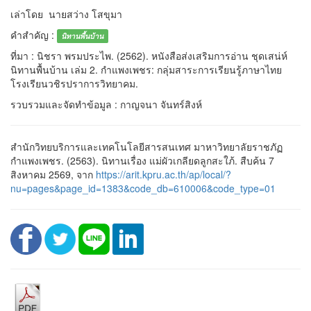
เล่าโดย นายสว่าง โสขุมา
คำสำคัญ :
นิทานพื้นบ้าน
ที่มา : นิชรา พรมประไพ. (2562). หนังสือส่งเสริมการอ่าน ชุดเสน่ห์
นิทานพื้นบ้าน เล่ม 2. กำแพงเพชร: กลุ่มสาระการเรียนรู้ภาษาไทย
โรงเรียนวชิรปราการวิทยาคม.
รวบรวมและจัดทำข้อมูล : กาญจนา จันทร์สิงห์
สำนักวิทยบริการและเทคโนโลยีสารสนเทศ มาหาวิทยาลัยราชภัฏ
กำแพงเพชร. (2563). นิทานเรื่อง แม่ผัวเกลียดลูกสะใภ้. สืบค้น 7
สิงหาคม 2569, จาก
https://arit.kpru.ac.th/ap/local/?
nu=pages&page_id=1383&code_db=610006&code_type=01