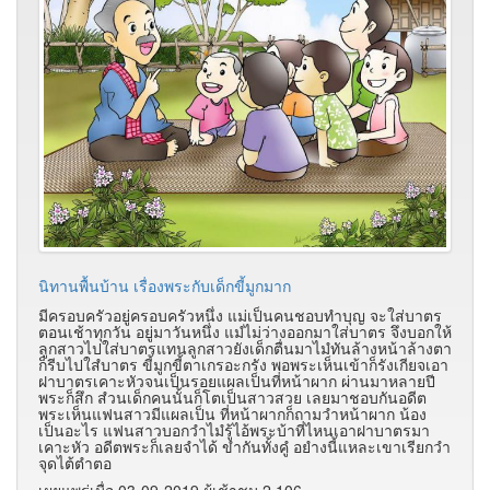
นิทานพื้นบ้าน เรื่องพระกับเด็กขี้มูกมาก
มีครอบครัวอยู่ครอบครัวหนึ่ง แม่เป็นคนชอบทำบุญ จะใส่บาตร
ตอนเช้าทุกวัน อยู่มาวันหนึ่ง แมํไม่ว่างออกมาใส่บาตร จึงบอกให้
ลูกสาวไปใส่บาตรแทนลูกสาวยังเด็กตื่นมาไมํทันล้างหน้าล้างตา
ก็รีบไปใสํบาตร ขี้มูกขี้ตาเกรอะกรัง พอพระเห็นเข้าก็รังเกียจเอา
ฝาบาตรเคาะหัวจนเป็นรอยแผลเป็นที่หน้าผาก ผ่านมาหลายปี
พระก็สึก สํวนเด็กคนนั้นก็โตเป็นสาวสวย เลยมาชอบกันอดีต
พระเห็นแฟนสาวมีแผลเป็น ที่หน้าผากก็ถามวำหน้าผาก น้อง
เป็นอะไร แฟนสาวบอกวำไมํรู้ไอ้พระบ้าที่ไหนเอาฝาบาตรมา
เคาะหัว อดีตพระก็เลยจำได้ ขำกันทั้งคูํ อยำงนี้แหละเขาเรียกวำ
จุดไต้ตำตอ