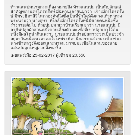
ท้าวแสนปมนามกระเดื่อง หมายถึง ท้าวแสนปม เป็นสัญลักษณ์
สำคัญของนครไตรตรึงษ์ มีนิทานเล่ากันมาว่า เจ้าเมืองไตรตรึง
ษ์ มีพระธิดาสิริโสภาองค์หนึ่งซึ่งเป็นที่รักใคร่ดังดวงแก้วตาทรง
พระนามว่า นางอุษา ที่ใกล้เมืองไตรตรึงษ์นี้มีชายคนหนึ่งซึ่ง
ร่างกายเต็มไป ด้วยปุ่มปม ชาวบ้านเรียกเขาว่า นายแสนปม มี
อาชีพปลูกผักสวนครัวขายเลี้ยงตัว มะเขือที่เขาปลูกเอาไว้ต้น
หนึ่งมีผลโตน่ากินเพราะ นายแสนปมถ่ายปัสสาวะรดเป็นประจำ
อยู่มาวันหนึ่งเทวดาดลใจให้พระธิดานีกอยากเสวยมะเขือ พวก
นางข้าหลวงจึงออกเสาะหาจน มาพบมะเขือในสวนของนาย
แสนปมลูกใหญ่อวบจึงขอซื้อ
เผยแพร่เมื่อ 25-02-2017 ผู้เช้าชม 20,550