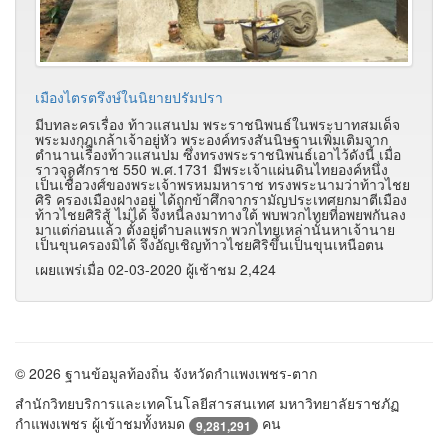
เมืองไตรตรึงษ์ในนิยายปรัมปรา
มีบทละครเรื่อง ท้าวแสนปม พระราชนิพนธ์ในพระบาทสมเด็จ
พระมงกุฎเกล้าเจ้าอยู่หัว พระองค์ทรงสันนิษฐานเพิ่มเติมจาก
ตำนานเรื่องท้าวแสนปม ซึ่งทรงพระราชนิพนธ์เอาไว้ดังนี้ เมื่อ
ราวจุลศักราช 550 พ.ศ.1731 มีพระเจ้าแผ่นดินไทยองค์หนึ่ง
เป็นเชื้อวงศ์ของพระเจ้าพรหมมหาราช ทรงพระนามว่าท้าวไชย
ศิริ ครองเมืองฝางอยู่ ได้ถูกข้าศึกจากรามัญประเทศยกมาตีเมือง
ท้าวไชยศิริสู้ ไม่ได้ จึงหนีลงมาทางใต้ พบพวกไทยที่อพยพกันลง
มาแต่ก่อนแล้ว ตั้งอยู่ตำบลแพรก พวกไทยเหล่านั้นหาเจ้านาย
เป็นขุนครองมิได้ จึงอัญเชิญท้าวไชยศิริขึ้นเป็นขุนเหนือตน
เผยแพร่เมื่อ 02-03-2020 ผู้เช้าชม 2,424
© 2026 ฐานข้อมูลท้องถิ่น จังหวัดกำแพงเพชร-ตาก
สำนักวิทยบริการและเทคโนโลยีสารสนเทศ มหาวิทยาลัยราชภัฏ
กำแพงเพชร ผู้เข้าชมทั้งหมด
คน
9,281,291