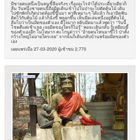
มีชายคนหนึ่งเป็นคนขี้ลืมจริงๆ เรื่องอะไรจำได้ประเดี๋ยวเดียวก็
ลืม วันหนึ่งชายคนนี้ถือมีดเดินเข้าไปในป่าจะไปตัดต้นไม้ เดิน
ไปซักพักก็เกิดปวดท้องขี้ขึ้นมา หาที่เหมาะๆ ได้แล้ว ก็เอามีดฟัน
ติดไว้กับต้นไม้ แล้วก็นั่งขี้ พอลุกขึ้น เห็นมีดเล่มหนึ่งอยู่ที่ต้นไม้
ลืมไปว่าเป็นมีดของตัวเอง ดีใจมาก หยิบมีดมาแล้วพูดว่า “วันนี้
โชคดีแต่เช้าเลย เจอมีดของใครก็ไม่รู้” พอจะเดินกลับ ก็เหยียบขี้
ของตัวเองอีก โมโหมาก ตะโกนด่าว่า “อ้ายคนไหนมาขี้ไว้ ป่าตั้ง
กว้างใหญ่ไม่อายใครเลย” จากนั้นก็เดินกลับบ้านพร้อมมีดของตัว
เอง
เผยแพร่เมื่อ 27-03-2020 ผู้เช้าชม 2,770