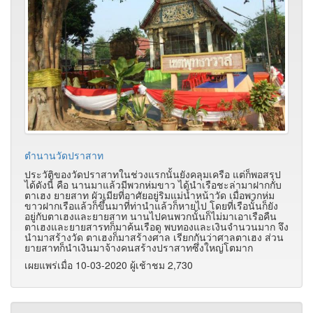
ตำนานวัดปราสาท
ประวัติของวัดปราสาทในช่วงแรกนั้นยังคลุมเครือ แต่ก็พอสรุป
ได้ดังนี้ คือ นานมาแล้วมีพวกห่มขาว ได้นำเรือชะล่ามาฝากกับ
ตาเฮง ยายสาท ผัวเมียที่อาศัยอยู่ริมแม่น้ำหน้าวัด เมื่อพวกห่ม
ขาวฝากเรือแล้วก็ขึ้นมาที่ท่านำแล้วก็หายไป โดยที่เรือนั้นก็ยัง
อยู่กับตาเฮงและยายสาท นานไปคนพวกนั้นก็ไม่มาเอาเรือคืน
ตาเฮงและยายสารทก็มาค้นเรือดู พบทองและเงินจำนวนมาก จึง
นำมาสร้างวัด ตาเฮงก็มาสร้างศาล เรียกกันว่าศาลตาเฮง ส่วน
ยายสาทก็นำเงินมาจ้างคนสร้างปราสาทซึ่งใหญ่โตมาก
เผยแพร่เมื่อ 10-03-2020 ผู้เช้าชม 2,730