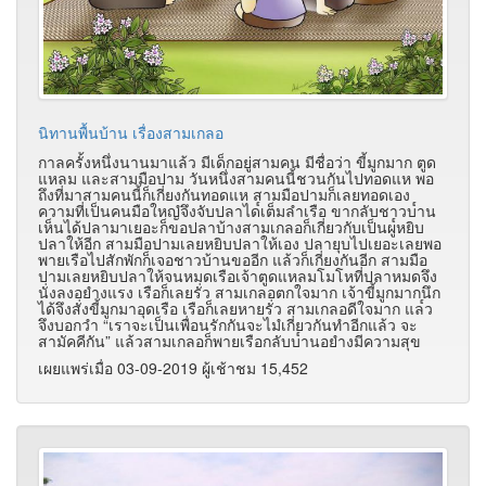
นิทานพื้นบ้าน เรื่องสามเกลอ
กาลครั้งหนึ่งนานมาแล้ว มีเด็กอยู่สามคน มีชื่อว่า ขี้มูกมาก ตูด
แหลม และสามมือปาม วันหนึ่งสามคนนี้ชวนกันไปทอดแห พอ
ถึงที่มาสามคนนี้ก็เกี่ยงกันทอดแห สามมือปามก็เลยทอดเอง
ความที่เป็นคนมือใหญํจึงจับปลาได๎เต็มลำเรือ ขากลับชาวบ๎าน
เห็นได้ปลามาเยอะก็ขอปลาบ้างสามเกลอก็เกี่ยวกับเป็นผู๎หยิบ
ปลาให้อีก สามมือปามเลยหยิบปลาให้เอง ปลายุบไปเยอะเลยพอ
พายเรือไปสักพักก็เจอชาวบ้านขออีก แล้วก็เกี่ยงกันอีก สามมือ
ปามเลยหยิบปลาให้จนหมดเรือเจ้าตูดแหลมโมโหที่ปลาหมดจึง
นั่งลงอยำงแรง เรือก็เลยรั่ว สามเกลอตกใจมาก เจ้าขี้มูกมากนึก
ได้จึงสั่งขี้มูกมาอุดเรือ เรือก็เลยหายรั่ว สามเกลอดีใจมาก แล๎ว
จึงบอกวำ “เราจะเป็นเพื่อนรักกันจะไมํเกี่ยวกันทำอีกแล้ว จะ
สามัคคีกัน” แล้วสามเกลอก็พายเรือกลับบ๎านอยำงมีความสุข
เผยแพร่เมื่อ 03-09-2019 ผู้เช้าชม 15,452