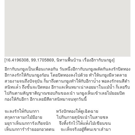
[16.4196308, 99.1705869, นิทานพื้นบ้าน เรื่องอีกากับนกยูง]
อีกากับนกยูงเป็นเพื่อนเกลอกัน วันหนึ่งอีกากับนกยูงผลัดกันลงรักปิดทอง
อีกาลงรักให้กับนกยูงกํอน โดยปิดทองลงไปด้วย ทำให้นกยูงมีลวดลาย
สวยงามจนถึงปัจจุบัน ก็มาถึงตานกยูงทำให้กับอีกาบ๎าง พอลงรักจนสีดำ
สนิทแล๎ว ถึงขั้นจะปิดทอง อีกาแลเห็นหมาเน่าลอยมาในแมํน้ำ ก็เลยรีบ
ไปกินตามสัญชาติญาณชอบกินของเนำ นกยูงเห็นเข้าเลยไมํยอมปิด
กองให้กับอีกา อีกาเลยมีสีดาสนิทมาจนทุกวันนี้
จะลงรักให๎กับนกกา หวังปักทองให๎ดูเฉิดฉาย
สกุลกาลามกไมํมีอาย ไปกินกายสุนัขเนำในสายชล
มยุราเห็นนกการังเกียจนัก จึงทิ้งรักไว๎ให๎แห๎งไมํเขียนขน
เห็นนกการำรำยออกอวดตน จะเท็จจริงอยูํที่คนเขาเลำมา