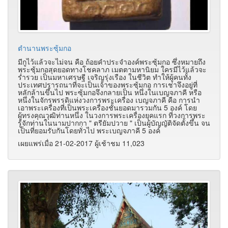
ตำนานพระซุ้มกอ
มีกูไว้แล้วจะไม่จน คือ ถ้อยคำประจำองค์พระซุ้มกอ ซึ่งหมายถึง
พระซุ้มกอสุดยอดทางโชคลาภ เมตตามหานิยม ใครมีไว้แล้วจะ
ร่ำรวย เป็นมหาเศรษฐี เจริญรุ่งเรือง ในชีวิต ทำให้ผู้คนทั้ง
ประเทศปรารถนาที่จะเป็นเจ้าของพระซุ้มกอ การเช่าจึงอยู่ที่
หลักล้านขึ้นไป พระซุ้มกอจึงกลายเป็น หนึ่งในเบญจภาคี หรือ
หนึ่งในจักรพรรดิแห่งวงการพระเครื่อง เบญจภาคี คือ การนำ
เอาพระเครื่องที่เป็นพระเครื่องชั้นยอดมารวมกัน 5 องค์ โดย
ผู้ทรงคุณวุฒิท่านหนึ่ง ในวงการพระเครื่องยุคแรก ที่วงการพระ
รู้จักท่านในนามปากกา " ตรียัมปวาย " เป็นผู้บัญญัติจัดตั้งขึ้น จน
เป็นที่ยอมรับกันโดยทั่วไป พระเบญจภาคี 5 องค์
เผยแพร่เมื่อ 21-02-2017 ผู้เช้าชม 11,023