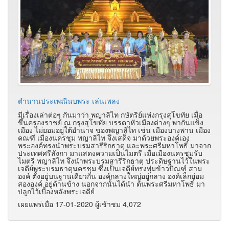
ตำนานประเพณีนบพระ เล่นเพลง
มีเรื่องเล่าต่อๆ กันมาว่า พญาลิไท กษัตริย์แห่งกรุงสุโขทัย เมื่อ
ขึ้นครองราชย์ ณ กรุงสุโขทัย บรรดาหัวเมืองต่างๆ พากันแข็ง
เมือง ไม่ยอมอยู่ใต้อำนาจ ของพญาลิไท เช่น เมืองบางพาน เมือง
คณฑี เมืองนครชุม พญาลิไท จึงเสด็จ มาด้วยพระองค์เอง
พระองค์ทรงนำพระบรมสารีริกธาตุ และพระศรีมหาโพธิ์ มาจาก
ประเทศศรีลังกา มาแสดงความเป็นไมตรี เมื่อเมืองนครชุมรับ
ไมตรี พญาลิไท จึงนำพระบรมสารีริกธาตุ ประดิษฐานไว้ในพระ
เจดีย์พระบรมธาตุนครชุม ซึ่งเป็นเจดีย์ทรงพุ่มข้าวบิณฑ์ สาม
องค์ ตั้งอยู่บนฐานเดียวกัน องค์กลางใหญ่อยู่กลาง องค์เล็กย่อม
สององค์ อยู่ด้านข้าง นอกจากนั้นได้นำ ต้นพระศรีมหาโพธิ์ มา
ปลูกไว้เบื้องหลังพระเจดีย์
เผยแพร่เมื่อ 17-01-2020 ผู้เช้าชม 4,072