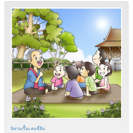
นิทานเรืื่อง คนขี้ลืม