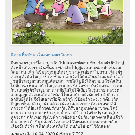
นิทานพื้นบ้าน เรื่องหลวงตากับเต่า
มีหลวงตารูปหนึ่ง ขณะเดินไปปลดทุกข์ตอนเช้า เห็นเต่าตัวใหญ่
ตัวหนึ่งเกิดอยากฉันขึ้นมา พอกลับไปกุฏิมองตามช่องฝาเห็นเด็ก
วัดมากันแล้ว ก็เริ่มสวดมนต์ดังๆ ว่า “เด็กเอ๋ยตาไปถาน เห็นเต่า
คลานตัวมันใหญ่” ซ้ำไปซ้ำมา เด็กวัดได้ยินเสียงสวดมนต์ก็ “เอ๊ะ
! วันนี้หลวงตาสวดมนต์แปลก” พากันไปฟังได้ความแล้วจึงเดิน
ไปที่ถาน เห็นเต่าตัวใหญ่คลานอยู่จริง จึงช่วยกันจับมาฆ่าจะต้ม
กิน แต่เต่าตัวใหญ่มาก หาหม้อใส่ไม่ได้เถียงกันวุ่นวาย หลวงตา
แอบดูอยู่ก็สวดมนต์ต่อ “หม้อนี้ใบเล็กนัก หม้อต้มกรัก จักดีกว่า”
ลูกศิษย์ได้ยินจึงไปเอาหม้อต้มกรักที่ใช้ย้อมจีวรพระมาต้ม เกิด
ปัญหาขึ้นมาอีกว่า ต้มแล้วจะต้องใส่อะไรบ้างถึงจะรสชาติดี
หลวงตาได้ยิน เด็กวัดปรึกษากัน ก็รีบสวดมนต์ต่อ “ข่าตะไคร้
มะนาว มะกรูด มะพร้าวขูด น้ำปลาดี” เด็กวัดรีบปรุงตามสูตร
หลวงตา กลิ่นหอมฟุ้งไปทั่ว หาช้อนมาชิมกัน หลวงตาเห็นแล้วก็
น้ำลายหก ถ้าขืนปล่อยไว้คงอดแน่ จึงท่องมนต์บทสุดท้ายด้วย
เสียงอันดังว่า “เนื้อหลังเด็กกินได้ ตับกับไข่เอาไว้ฉันเพล”
เผยแพร่เมื่อ 10-04-2020 ผู้เช้าชม 7,702