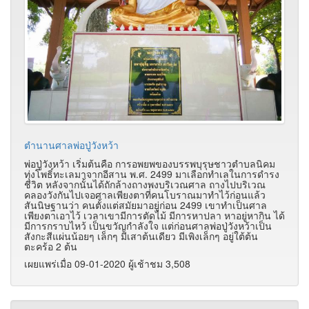
ตำนานศาลพ่อปู่วังหว้า
พ่อปู่วังหว้า เริ่มต้นคือ การอพยพของบรรพบุรุษชาวตำบลนิคม
ทุ่งโพธิ์ทะเลมาจากอีสาน พ.ศ. 2499 มาเลือกทำเลในการดำรง
ชีวิต หลังจากนั้นได้ถักล้างถางพงบริเวณศาล ถางไปบริเวณ
คลองวังกันไปเจอศาลเพียงตาที่คนโบราณมาทำไว้ก่อนแล้ว
สันนิษฐานว่า คนตั้งแต่สมัยมาอยู่ก่อน 2499 เขาทำเป็นศาล
เพียงตาเอาไว้ เวลาเขามีการตัดไม้ มีการหาปลา หาอยู่หากิน ได้
มีการกราบไหว้ เป็นขวัญกำลังใจ แต่ก่อนศาลพ่อปู่วังหว้าเป็น
สังกะสีแผ่นน้อยๆ เล็กๆ มีเสาต้นเดียว มีเพิงเล็กๆ อยู่ใต้ต้น
ตะคร้อ 2 ต้น
เผยแพร่เมื่อ 09-01-2020 ผู้เช้าชม 3,508