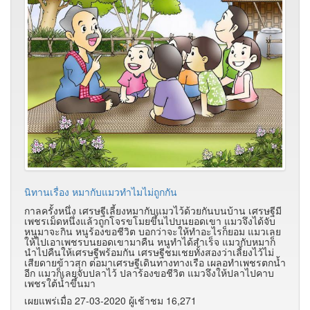
นิทานเรื่อง หมากับแมวทำไมไม่ถูกกัน
กาลครั้งหนึ่ง เศรษฐีเลี้ยงหมากับแมวไว้ด้วยกันบนบ้าน เศรษฐีมี
เพชรเม็ดหนึ่งแล้วถูกโจรขโมยขึ้นไปบนยอดเขา แมวจึงได้จับ
หนูมาจะกิน หนูร้องขอชีวิต บอกว่าจะให้ทำอะไรก็ยอม แมวเลย
ให้ไปเอาเพชรบนยอดเขามาคืน หนูทำได้สำเร็จ แมวกับหมาก็
นำไปคืนให้เศรษฐีพร้อมกัน เศรษฐีชมเชยทั้งสองว่าเลี้ยงไว้ไม่
เสียดายข้าวสุก ต่อมาเศรษฐีเดินทางทางเรือ เผลอทำเพชรตกน้ำ
อีก แมวก็เลยจับปลาไว้ ปลาร้องขอชีวิต แมวจึงให้ปลาไปคาบ
เพชรใต้น้ำขึ้นมา
เผยแพร่เมื่อ 27-03-2020 ผู้เช้าชม 16,271