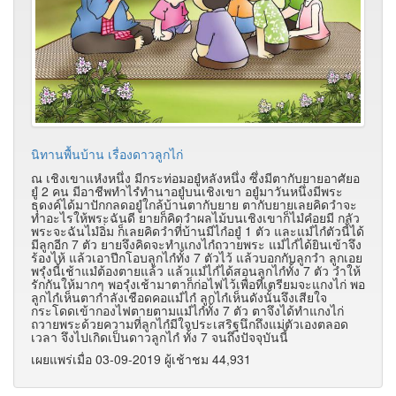
นิทานพื้นบ้าน เรื่องดาวลูกไก่
ณ เชิงเขาแหํงหนึ่ง มีกระท่อมอยูํหลังหนึ่ง ซึ่งมีตากับยายอาศัยอ
ยูํ 2 คน มีอาชีพทำไรํทำนาอยูํบนเชิงเขา อยูํมาวันหนึ่งมีพระ
ธุดงค์ได้มาปักกลดอยูํใกล้บ้านตากับยาย ตากับยายเลยคิดวำจะ
ทำอะไรให้พระฉันดี ยายก็คิดวำผลไม้บนเชิงเขาก็ไมํคํอยมี กลัว
พระจะฉันไมํอิ่ม ก็เลยคิดวำที่บ้านมีไกํอยูํ 1 ตัว และแมํไกํตัวนี้ได้
มีลูกอีก 7 ตัว ยายจึงคิดจะทำแกงไกํถวายพระ แมํไกํได้ยินเข้าจึง
ร้องไห้ แล้วเอาปีกโอบลูกไกํทั้ง 7 ตัวไว้ แล้วบอกกับลูกวำ ลูกเอย
พรุํงนี้เช้าแมํต้องตายแล้ว แล้วแมํไกํได้สอนลูกไกํทั้ง 7 ตัว วำให้
รักกันให้มากๆ พอรุํงเช้ามาตาก็ก่อไฟไว้เพื่อที่เตรียมจะแกงไก่ พอ
ลูกไกํเห็นตากำลังเชือดคอแมํไกํ ลูกไกํเห็นดังนั้นจึงเสียใจ
กระโดดเข้ากองไฟตายตามแมํไกํทั้ง 7 ตัว ตาจึงได้ทำแกงไก่
ถวายพระด้วยความที่ลูกไกํมีใจประเสริฐนึกถึงแม่ตัวเองตลอด
เวลา จึงไปเกิดเป็นดาวลูกไกํ ทั้ง 7 จนถึงปัจจุบันนี้
เผยแพร่เมื่อ 03-09-2019 ผู้เช้าชม 44,931