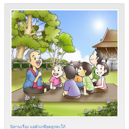
นิทานเรื่อง แม่ผัวเกลียดลูกสะใภ้