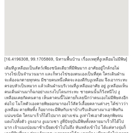
[16.4196308, 99.1705869, นิทานพื้นบ้าน เรื่องเหตุที่งูเหลือมไม่มีพิษ]
เดิมทีงูเหลือมเป็นสัตว์เพียงชนิดเดียวที่มีพิษมาก อาศัยอยูํใกล้กอไผ่
วางไข่เป็นจำนวนมาก และก็หวงไข่ของตนเองเป็นที่สุด ใครเดินผำน
จะต้องฉกตายทุกคน มีชายคนหนึ่งคิดจะลองดีกับงูเหลือม จึงเอากระทะ
ครอบหัวเป็นหมวก แล้วเดินผำนบริเวณที่งูเหลือมอาศัย อยู่ งูเหลือมเห็น
คนเดิ่นผ่านมาก็ฉกอย่างแรงไปโดนกระทะ ชายคนนั้นก็วิ่งหนีไป งู
เหลือมเคยกัดคนตาย เห็นตาคนนี้ไม่ตายก็เลยนึกว่าตนเองไม่มีพิษสงอีก
ต่อไป โมโหตัวเองคายพิษออกมากองไว้สัตว์เลื้อยคลานต่างๆ ได้ข่าวว่า
งูเหลือม คายพิษทิ้ง ก็อยากจะมีพิษกับเขาบ้างรีบเดินทางมาเอาพิษกัน
แน่นขนัด ใครมาเร็วก็ได้ไปมาก อย่างเช่น งูเห่าไฟเอาตัวคลุกพิษจน
แดงไปทั้งตัว งูจงอาง งูแมวเซา งูที่ปัจจุบันมีพิษทั้งหลายมาเร็วก็ได้ไป
มาก เจ้าแมงป่องมาช้าเบียดเข้าไปไม่ถึง หันหลังเข้าไป ได้แค่หางจุ่มก็