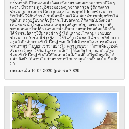
ธรรมชาติ ปีไหนฝนแล้งก็จะเหนื่อยยากอดอยากมากกว่าปีอื่นๆ
เพราะข้าวตาย พระอิศวรมองลงมาจากสวรรค์ รู้สึกสงสาร
ชาวนามาก เลยใช้ให้ควายลงไปโลกมนุษย์ไปบอกชาวนาว่า
“ต่อไปนี้ ให้กินข้าว 3 วันมื้อหนึ่ง จะได้ไม่ต้องลำบากปลูกข้าวได้
พอกิน” ควายรับปากดิบดีว่าจะไปบอกตามที่สั่ง พอไปถึงทุ่งนา
เห็นหนองน้ำใหญ่น่าลงไปเล่นตามสัญชาติญาณของควายที่
ชอบนอนแช่ในปลัก นอนแช่น้ำเย็นสบายจนบ่ายคล้อยก็นึกขึ้น
ได้ว่าพระอิศวรใช้มาส่งข้าว จำได้แค่ว่าอะไรสามๆ เลยบอก
ชาวนาว่า “ต่อไปนี้พระอิศวรให้กินข้าววันละ 3 มื้อ จากที่ลำบาก
อยู่แล้วยิ่งลำบากเข้าไปใหญ่ พอกลับไปเฝ้าพระอิศวร พระอิศวร
ทวนถามว่าไปบอกเขาว่าอย่างไร ควายตอบว่า “ก็ตามที่พระองค์
สั่งพระเจ้าค่ะ ให้กินวันละสามมื้อ” “ไอ้โง่เอ๊ย ! ชาวนายิ่งเดือด
ร้อนเข้าไปใหญ่ ข้าสั่งให้กินสามวันมื้อ” แต่ก็แก้ไขคำพูดไม่ได้
แล้ว จึงสั่งให้ควายไปช่วยชาวนาไถนาปลูกข้าวตั้งแต่นั้นเป็นต้น
มา
เผยแพร่เมื่อ 10-04-2020 ผู้เช้าชม 7,629