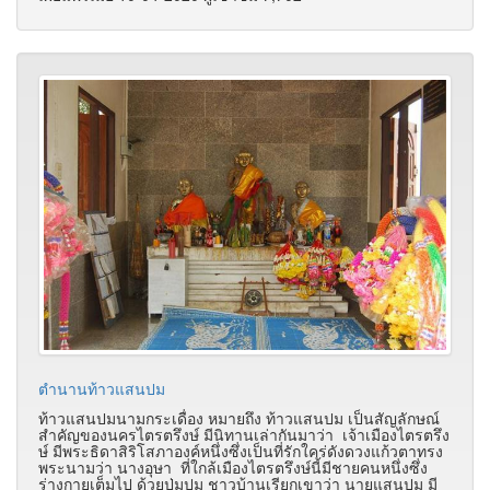
ตำนานท้าวแสนปม
ท้าวแสนปมนามกระเดื่อง หมายถึง ท้าวแสนปม เป็นสัญลักษณ์
สำคัญของนครไตรตรึงษ์ มีนิทานเล่ากันมาว่า เจ้าเมืองไตรตรึง
ษ์ มีพระธิดาสิริโสภาองค์หนึ่งซึ่งเป็นที่รักใคร่ดังดวงแก้วตาทรง
พระนามว่า นางอุษา ที่ใกล้เมืองไตรตรึงษ์นี้มีชายคนหนึ่งซึ่ง
ร่างกายเต็มไป ด้วยปุ่มปม ชาวบ้านเรียกเขาว่า นายแสนปม มี