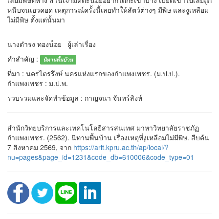
เลยมีพิษที่หาง ส่วนเจ้ามดตะนอยอยากได้กะเขาบ้าง เบียดเข้าไปเลยถูก
หนีบจนเอวคอด เหตุการณ์ครั้งนี้เลยทำให้สัตว์ต่างๆ มีพิษ และงูเหลือม
ไม่มีพิษ ตั้งแต่นั้นมา
นางดำรง ทองน๎อย ผู้เล่าเรื่อง
คำสำคัญ :
นิทานพื้นบ้าน
ที่มา : นครไตรรึงษ์ นครแห่งแรกของกำแพงเพชร. (ม.ป.ป.).
กำแพงเพชร : ม.ป.พ.
รวบรวมและจัดทำข้อมูล : กาญจนา จันทร์สิงห์
สำนักวิทยบริการและเทคโนโลยีสารสนเทศ มาหาวิทยาลัยราชภัฏ
กำแพงเพชร. (2562). นิทานพื้นบ้าน เรื่องเหตุที่งูเหลือมไม่มีพิษ. สืบค้น
7 สิงหาคม 2569, จาก
https://arit.kpru.ac.th/ap/local/?
nu=pages&page_id=1231&code_db=610006&code_type=01