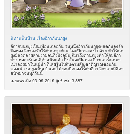
นิทานพื้นบ้าน เรื่องอีกากับนกยูง
อีกากับนกยูงเป็นเพื่อนเกลอกัน วันหนึ่งอีกากับนกยูงผลัดกันลงรัก
ปิดทอง อีกาลงรักให้กับนกยูงกํอน โดยปิดทองลงไปด้วย ทำให้นก
ยูงมีลวดลายสวยงามจนถึงปัจจุบัน ก็มาถึงตานกยูงทำให้กับอีกา
บ้าง พอลงรักจนสีดำสนิทแล้ว ถึงขั้นจะปิดทอง อีกาแลเห็นหมา
เนำลอยมาในแมํน้ำ ก็เลยรีบไปกินตามสัญชาติญาณชอบกิน
ของเน่า นกยูงเห็นเข้าเลยไมํยอมปิดกองให้กับอีกา อีกาเลยมีสีดา
สนิทมาจนทุกวันนี้
เผยแพร่เมื่อ 03-09-2019 ผู้เช้าชม 3,387