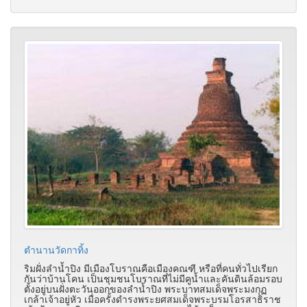
ตำนานวัดกาทิ้ง
ริมฝั่งลำน้ำปิง มีเมืองโบราณคือเมืองคณฑี หรือที่คนทั่วไปเรียก
กันว่าบ้านโคน เป็นชุมชนโบราณที่ไม่มีคูน้ำและคันดินล้อมรอบ
ตั้งอยู่บนฝั่งตะวันออกของลำน้ำปิง พระบาทสมเด็จพระมงกุฏ
เกล้าเจ้าอยู่หัว เมื่อครั้งดำรงพระยศสมเด็จพระบรมโอรสาธิราช