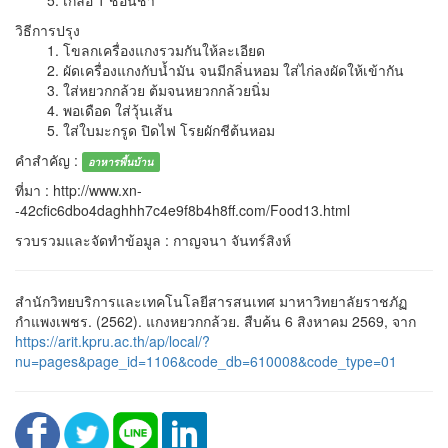
5. เกลือ 1 ช้อนชา
วิธีการปรุง
1. โขลกเครื่องแกงรวมกันให้ละเอียด
2. ผัดเครื่องแกงกับน้ำมัน จนมีกลิ่นหอม ใส่ไก่ลงผัดให้เข้ากัน
3. ใส่หยวกกล้วย ต้มจนหยวกกล้วยนิ่ม
4. พอเดือด ใส่วุ้นเส้น
5. ใส่ใบมะกรูด ปิดไฟ โรยผักชีต้นหอม
คำสำคัญ :
อาหารพื้นบ้าน
ที่มา : http://www.xn-
-42cfic6dbo4daghhh7c4e9f8b4h8ff.com/Food13.html
รวบรวมและจัดทำข้อมูล : กาญจนา จันทร์สิงห์
สำนักวิทยบริการและเทคโนโลยีสารสนเทศ มาหาวิทยาลัยราชภัฏ
กำแพงเพชร. (2562). แกงหยวกกล้วย. สืบค้น 6 สิงหาคม 2569, จาก
https://arit.kpru.ac.th/ap/local/?
nu=pages&page_id=1106&code_db=610008&code_type=01