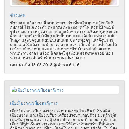
ข้าวแต๋น
ข้าวแตน หรือ นางเล็ดเป็นอาหารว่างที่คนในชุมชนรู้จักกันดี
อุปกรณ์ ได้แก่ กระด้ง ตะแกรง กะละมัง เตาไฟ หวดไม้ ที่พิมพ์
รูปวงกลม กระทะ เตาอบ ถุง และผ้าขาวบาง เครื่องปรุงประกอบ
ด้วย ข้าวเหนียวนึ่งให้สุก แล้วปั้นเป็นแผ่น เดิมนิยมทำเป็นแผ่น
ใหญ่ๆ และปัจจุบันนิยมปั้นเป็นแผ่นขนาดพอคำ แล้วจึงนำมา
ตากแดดให้แห้ง ก่อนนำมาทอดจนกรอบ เคี่ยวน้ำตาลน้ำอ้อยให้
เหนียวแล้วราดบนแผ่นนางเล็ด บางบ้านโรยหน้าด้วยเมล็ด
ทานตะวัน งาดำ หรือเมล็ดแตงโม เพื่อเพิ่มรสชาติกรอบ หอม
หวาน เหมาะสำหรับรับประทานเป็นของว่าง
เผยแพร่เมื่อ 13-03-2018 ผู้เช้าชม 6,116
เมี่ยงโบราณ/เมี่ยงชากังราว
เมี่ยงโบราณ เป็นของว่างของคนนครชุมในอดีต มี 2 รสคือ
เมี่ยงหวาน และเมี่ยงเปรี้ยว เครื่องปรุงประกอบด้วย มะพร้าวหั่น
เป็นชิ้นๆ ตามแนวยาว ถั่วลิสง น้ำตาล กระเทียมปอกเปลือก ใบ
เมี่ยง วิธีทำเริ่มจากการตั้งกระทะให้ร้อน นำมะพร้าวที่หั่นแล้ว
ถั่วลิสง น้ำตาล กระเทียม ใส่ลงในกระทะ ผัดจนเข้ากัน ใบเมี่ยง