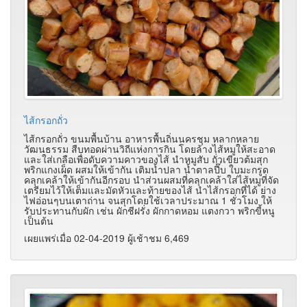
ไส้กรอกถั่ว
ไส้กรอกถั่ว ขนมพื้นบ้าน อาหารพื้นถิ่นนครชุม หลากหลาย
วัฒนธรรม สืบทอดผ่านวิถีแห่งการกิน โดยล้างไส้หมูให้สะอาด
และใส่เกลือเพื่อดับความคาวของไส้ นำหมูสับ ถั่วเขียวต้มสุก
พริกแกงเผ็ด ผสมให้เข้ากัน เติมน้ำปลา น้ำตาลปี๊บ ใบมะกรูด
คลุกเคล้าให้เข้ากันอีกรอบ นำส่วนผสมที่คลุกเคล้าใส่ไส้หมูที่จัด
เตรียมไว้ให้เต็มและมัดหัวและท้ายของไส้ นำไส้กรอกที่ได้ ย่าง
ไฟอ่อนๆบนเตาถ่าน จนสุกโดยใช้เวลาประมาณ 1 ชั่วโมง ให้
รับประทานกับผัก เช่น ผักชีฝรั่ง ผักกาดหอม แตงกวา พริกขี้หนู
เป็นต้น
เผยแพร่เมื่อ 02-04-2019 ผู้เช้าชม 6,469