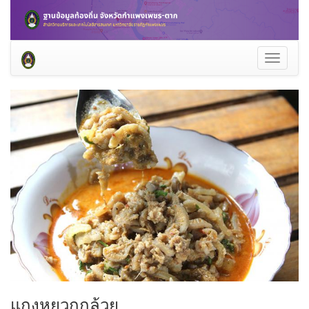
Toggle
navigati
แกงหยวกกล้วย