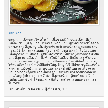
ขนมตาล
ขนมตาล เป็นขนมไทยดั้งเดิม เนื้อขนมมีลักษณะเป็นแป้งสี
เหลืองเข้ม นุ่ม ฟู มีกลิ่นตาลหอมหวาน ขนมตาลทำจากเนื้อตาล
จากผลตาลที่สุกงอม แป้งข้าวเจ้า กะทิ และน้ำตาล ผสมกันตาม
กรรมวิธี ใส่กระทงใบตอง โรยมะพร้าวขูด และนำไปนึ่งจนสุก
เนื้อลูกตาลยีที่เป็นส่วนผสมในการทำขนมตาล ได้จากการนำผล
ตาลที่สุกจนเหลืองดำ เนื้อข้างในมีสีเหลือง มีกลิ่นแรง ซึ่งส่วน
มากจะหล่นจากต้นเอง มาปอกเปลือกออก นำมายีกับน้ำสะอาด
ให้หมดสีเหลือง นำน้ำที่ยีแล้วใส่ถุงผ้า ผูกไว้ให้น้ำตกเหลือแต่เนื้อ
ลูกตาลในปัจจุบัน หาทานขนมตาลรสชาติดีได้ยาก เนื่องจาก
ปริมาณการปลูกต้นตาลที่ลดลง ขนมตาลที่ขายตามท้องตลาด
ส่วนใหญ่ ผู้ประกอบการมักใส่เนื้อตาลน้อย เพิ่มแป้งและเจือสี
เหลืองแทน ซึ่งทำให้ขนมตาลมีเนื้อกระด้าง ไม่หอมหวาน และ
ไม่อร่อย
เผยแพร่เมื่อ 18-03-2017 ผู้เช้าชม 8,919