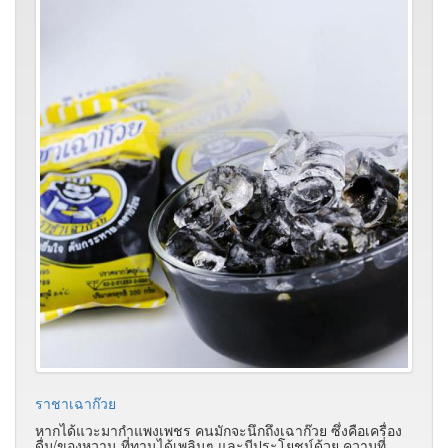
ราชาเฉาก๊วย
หากได้แวะมากำแพงเพชร คนมักจะนึกถึงเฉาก๊วย ซึ่งคือเครื่อง
ดื่ม/ของหวาน ที่ทานได้เพลินๆ และมีประโยชน์ด้วย ความที่