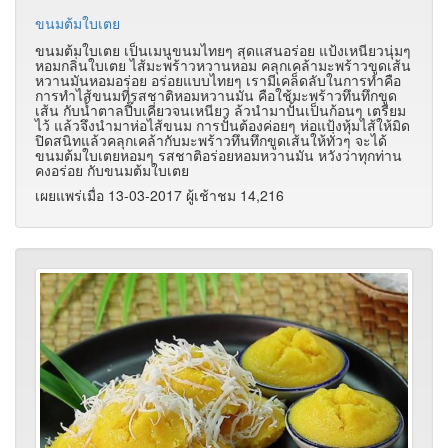
ขนมต้มใบเตย
ขนมต้มใบเตย เป็นเมนูขนมไทยๆ สุดแสนอร่อย แป้งเหนียวนุ่มๆ
หอมกลิ่นใบเตย ไส้มะพร้าวหวานหอม คลุกเคล้ามะพร้าวขูดเส้น
หวานมันหอมอร่อย อร่อยแบบไทยๆ เรามีเคล็ดลับในการทำคือ
การทำไส้ขนมที่รสชาติหอมหวานมัน คือใช้มะพร้าวทึนทึกขูด
เส้น กับน้ำตาลปี๊บเคี่ยวจนเหนียว ล้วนำมาปั้นเป็นก้อนๆ เตรียม
ไว้ แล้วจึงนำมาห่อไส้ขนม การปั้นต้องค่อยๆ ห่อแป้งหุ้มไส้ให้มิด
ปิดสนิทแล้วคลุกเคล้ากับมะพร้าวทึนทึกขูดเส้นให้ทั่วๆ จะได้
ขนมต้มใบเตยหอมๆ รสชาติอร่อยหอมหวานมัน หวังว่าทุกท่าน
คงอร่อย กับขนมต้มใบเตย
เผยแพร่เมื่อ 13-03-2017 ผู้เช้าชม 14,216