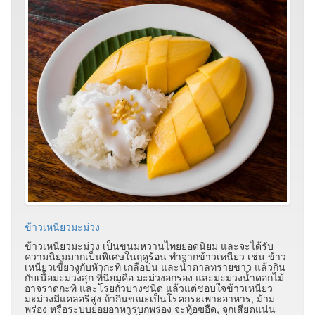
ข้าวเหนียวมะม่วง
ข้าวเหนียวมะม่วง เป็นขนมหวานไทยยอดนิยม และจะได้รับ
ความนิยมมากเป็นพิเศษในฤดูร้อน ทำจากข้าวเหนียว เช่น ข้าว
เหนียวเขี้ยวงูกับหัวกะทิ เกลือป่น และน้ำตาลทรายขาว แล้วกิน
กับเนื้อมะม่วงสุก ที่นิยมคือ มะม่วงอกร่อง และมะม่วงน้ำดอกไม้
อาจราดกะทิ และโรยถั่วบางชนิด แล้วแต่ชอบใจข้าวเหนียว
มะม่วงมีแคลอรีสูง ถ้ากินขณะเป็นโรคกระเพาะอาหาร, ม้าม
พร่อง หรือระบบย่อยอาหารบกพร่อง จะท้อฃอืด, จุกเสียดแน่น