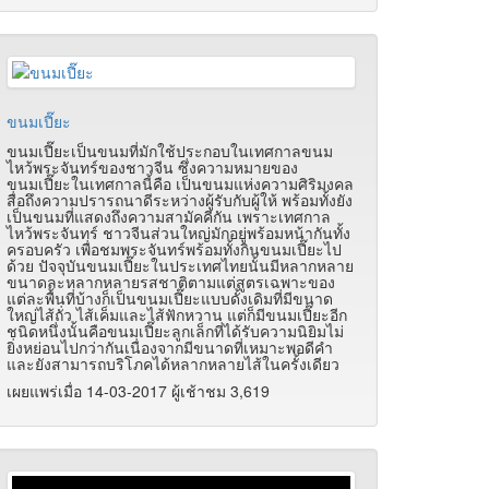
ขนมเปี๊ยะ
ขนมเปี๊ยะเป็นขนมที่มักใช้ประกอบในเทศกาลขนม
ไหว้พระจันทร์ของชาวจีน ซึ่งความหมายของ
ขนมเปี๊ยะในเทศกาลนี้คือ เป็นขนมแห่งความศิริมงคล
สื่อถึงความปรารถนาดีระหว่างผู้รับกับผู้ให้ พร้อมทั้งยัง
เป็นขนมที่แสดงถึงความสามัคคีกัน เพราะเทศกาล
ไหว้พระจันทร์ ชาวจีนส่วนใหญ่มักอยู่พร้อมหน้ากันทั้ง
ครอบครัว เพื่อชมพระจันทร์พร้อมทั้งกินขนมเปี๊ยะไป
ด้วย ปัจจุบันขนมเปี๊ยะในประเทศไทยนั้นมีหลากหลาย
ขนาดละหลากหลายรสชาติตามแต่สูตรเฉพาะของ
แต่ละพื้นที่บ้างก็เป็นขนมเปี๊ยะแบบดั้งเดิมที่มีขนาด
ใหญ่ไส้ถั่ว ไส้เค็มและไส้ฟักหวาน แต่ก็มีขนมเปี๊ยะอีก
ชนิดหนึ่งนั้นคือขนมเปี๊ยะลูกเล็กที่ได้รับความนิยิมไม่
ยิ่งหย่อนไปกว่ากันเนื่องจากมีขนาดที่เหมาะพอดีคำ
และยังสามารถบริโภคได้หลากหลายไส้ในครั้งเดียว
เผยแพร่เมื่อ 14-03-2017 ผู้เช้าชม 3,619