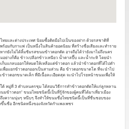
ไทยและต่างประเทศ นิยมซื้อติดมือไปเป็นของฝาก ด้วยรสชาติที่
้อมกับกาแฟ เป็นหนึ่งในสินค้ายอดนิยม ที่สร้างชื่อเสียงและทำราย
หากยังไม่ได้ลิ้มชิมรสขนมข้าวตอกตัด อาจถือได้ว่ายังมาไม่ถึงนคร
ามอย่างก็คือ ข้าวเปลือกข้าวเหนียว น้ำตาลปี๊บ และน้ำกะทิ โดยนำ
จึงเก็บแกลบออกให้หมดให้เหลือแต่ข้าวตอก แล้วนำข้าวตอกที่ได้ไปตำ
นเพื่อแยกข้าวตอกออกเป็นสามส่วน คือ ข้าวตอกขนาดโต ที่จะนำไป
าวตอกขนาดเล็ก ที่มีเนื้อละเอียดสุด จะนำไปโรยหน้าขนมเพื่อให้
หมู่ที่ 3 ตำบลนครชุม ได้สอนวิธีการทำข้าวตอกตัดให้แก่ลูกหลาน
าวตอก” ขนมไทยชนิดนี้เป็นที่รู้จักของผู้คนที่ได้มาเที่ยวเมือง
ึงความนุ่มๆ หนึบๆ จึงทำให้ขนมชื่อไทยชนิดนี้เป็นที่ชื่นชอบของ
ขึ้นชื่อ อีกชนิดหนึ่งของจังหวัดกำแพงเพชร