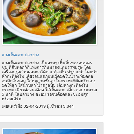
แกงเห็ดเผาะปลาย่าง
แกงเห็ดเผาะปลาย่าง เป็นอาหารพืื้นถิ่นของคนนคร
ชุม ที่สืบทอดวิถีแห่งการกินมาตั้งแต่บรรพบุรุษ โดย
เครื่องปรุงส่วนผสมหาได้ตามท้องถิ่น ทำง่ายนำโดยนำ
หัวกะทิตั้งไฟ เคี่ยวจนแตกมันเผ็ดผัดในน้ำกะทิผัดต่อ
จนมีกลิ่นหอม ใส่หมูสามชั้นลงในกระทะที่ผัดพริกแกง
ผัดให้สุก ใส่น้ำปลา น้ำตาลปิ๊บ เติมหางกะทิลงใน
กระทะ เคี่ยวต่อจนเดือด ใส่เห็ดเผาะ เคี่ยวต่อประมาณ
5 นาที ใส่ปลาย่าง ชะอม รอจนดือดและชะอมสุก
พร้อมเสิร์ฟ
เผยแพร่เมื่อ 02-04-2019 ผู้เช้าชม 3,844