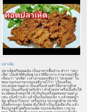
ปลาเห็ด
ปลาเห็ดหรือทอดมัน เป็นอาหารพื้นบ้าน คำว่า
“
ปลา
เห็ด
”
เป็นคำที่สันนิษฐานว่ามีที่มาจาก ภาษาเขมรซึ่ง
เขียนว่า
“
ปฺรหิต
”
เวลาอ่านออกเสียงว่า
“
ปฺรอเฮด
”
ใน
พจนานุกรมภาษาเขมรอธิบายไว้ว่า
“
เป็นเครื่อง
ประสมหลายอย่าง เป็นเครื่องช่วยทำให้อาหารมีรส
อร่อย เป็นเครื่องช่วยกับข้าว ทำด้วยปลาหรือเนื้อสับให้
ละเอียดแล้วคลุกให้ เข้ากันกับเครื่องผสมหลายอย่าง
เช่น แป้งข้าวเจ้า แล้วปั้นเป็นก้อนเล็ก ๆ แล้วทอดน้ำ
มัน หรือเอาไปแกง
”
เครื่องปรุง ประกอบด้วย ปลาทั้ง
เนื้อทั้งกระดูก กุ้งฝอย สับให้เข้าเป็นเนื้อเดียวกัน แล้ว
จึงปรุงรสด้วยพริกแกงเผ็ด ปรุงรสเค็มนิดๆ เวลาจะ
ทอด ให้ปั้นเป็นชิ้นแบนๆ ขนาดประมาณสามนิ้วมือ