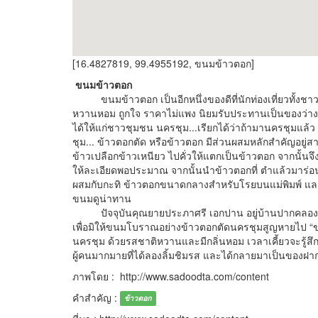
[16.4827819, 99.4955192, ขนมข้าวตอก]
ขนมข้าวตอก
ขนมข้าวตอก เป็นอีกหนึ่งของดีที่นักท่องเที่ยวทั้งชาว
หวานหอม ถูกใจ ราคาไม่แพง นิยมรับประทานเป็นของว่างพร
ได้ให้แก่ชาวชุมชน นครชุม...เรียกได้ว่าถ้ามานครชุมแล้ว 
ชุม... ข้าวตอกตัด หรือข้าวตอก มีส่วนผสมหลักสำคัญอยู่ส
ข้าวเปลือกข้าวเหนียว ไปคั่วให้แตกเป็นข้าวตอก จากนั้น
ให้ละเอียดพอประมาณ จากนั้นนำข้าวตอกที่ ตำแล้วมาร่อ
ผสมกับกะทิ ข้าวตอกขนาดกลางสำหรับโรยบนแม่พิมพ์ และข้
ขนมดูน่าทาน
ปัจจุบันคุณยายประภาศรี เอกปาน อยู่บ้านปากคลองใต้ 
เพื่อมิให้ขนมโบราณอย่างข้าวตอกตัดนครชุมสูญหายไป “ขนมข้
นครชุม ด้วยรสชาติหวานและมีกลิ่นหอม เวลาเคี้ยวจะรู้สึกถ
ผู้คนมากมายที่ได้ลองลิ้มชิมรส และได้กลายมาเป็นของฝาก
ภาพโดย : http://www.sadoodta.com/content
คำสำคัญ :
ข้าวตอก