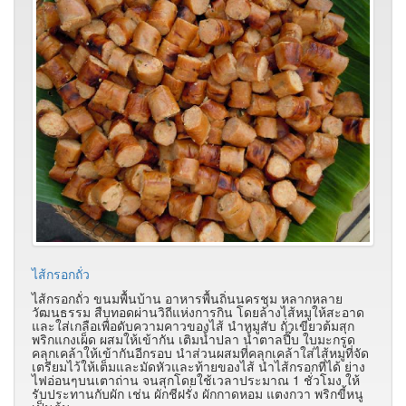
ไส้กรอกถั่ว
ไส้กรอกถั่ว ขนมพื้นบ้าน อาหารพื้นถิ่นนครชุม หลากหลาย
วัฒนธรรม สืบทอดผ่านวิถีแห่งการกิน โดยล้างไส้หมูให้สะอาด
และใส่เกลือเพื่อดับความคาวของไส้ นำหมูสับ ถั่วเขียวต้มสุก
พริกแกงเผ็ด ผสมให้เข้ากัน เติมน้ำปลา น้ำตาลปี๊บ ใบมะกรูด
คลุกเคล้าให้เข้ากันอีกรอบ นำส่วนผสมที่คลุกเคล้าใส่ไส้หมูที่จัด
เตรียมไว้ให้เต็มและมัดหัวและท้ายของไส้ นำไส้กรอกที่ได้ ย่าง
ไฟอ่อนๆบนเตาถ่าน จนสุกโดยใช้เวลาประมาณ 1 ชั่วโมง ให้
รับประทานกับผัก เช่น ผักชีฝรั่ง ผักกาดหอม แตงกวา พริกขี้หนู