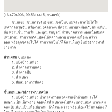
[16.4704906, 99.5314415, ขนมเข่ง]
ขนมเข่ง (ขนมตรุษจีน) ขนมเข่งเป็นขนมที่จะขาดไม้ได้ใน
เทศกาลตรุษจีน หรืองานมงคลต่างๆ มีความหมายเหมือนกับขนมเทียน
คือ หวานชื่น ราบรื่น และอุดมสมบูรณ์ มีรสชาติหวานหอมเนื้อสัมผัส
เหนียวนุ่ม สามารถดัดแปลงได้หลากหลาย อาจเติมเนื้อมะพร้าว
อ่อน หรือลูกชิดลงไปได้ สามารถเป็นไว้ได้นานในตู้เย็นมีวิธีการทำที่
ง่ายมาก
ส่วนผสม
ขนมเข่ง
1. แป้งข้าวเหนียว
2. น้ำตาลทรายแดง
3. น้ำตาลปี๊บ
4. น้ำเปล่า
5. สีผสมอาหารสีแดง
ขั้นตอนและวิธีการทำ/เทคนิค
1. แป้งข้าวเหนียว น้ำตาลทรายนวดผสมเข้าด้วยกัน จะได้
ลักษณะเป็นเม็ดทราย ค่อยๆใส่น้ำเปล่าลงไปทีละนิดจนหมด นวดผสม
จนแป้งเนียนเป็นเนื้อเดียวกัน (ถ้าใส่มะพร้าว หรือเนื้อผลไม้ชนิดอื่นๆ ก็
ใส่ลงไปแล้วนวกผสมให้เป็นเนื้อเดียวกัน)