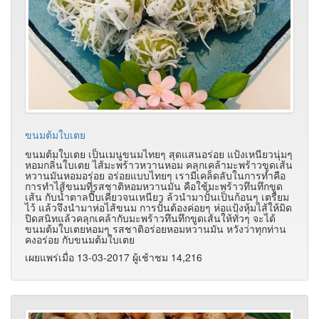
ขนมต้มใบเตย
ขนมต้มใบเตย เป็นเมนูขนมไทยๆ สุดแสนอร่อย แป้งเหนียวนุ่มๆ
หอมกลิ่นใบเตย ไส้มะพร้าวหวานหอม คลุกเคล้ามะพร้าวขูดเส้น
หวานมันหอมอร่อย อร่อยแบบไทยๆ เรามีเคล็ดลับในการทำคือ
การทำไส้ขนมที่รสชาติหอมหวานมัน คือใช้มะพร้าวทึนทึกขูด
เส้น กับน้ำตาลปี๊บเคี่ยวจนเหนียว ล้วนำมาปั้นเป็นก้อนๆ เตรียม
ไว้ แล้วจึงนำมาห่อไส้ขนม การปั้นต้องค่อยๆ ห่อแป้งหุ้มไส้ให้มิด
ปิดสนิทแล้วคลุกเคล้ากับมะพร้าวทึนทึกขูดเส้นให้ทั่วๆ จะได้
ขนมต้มใบเตยหอมๆ รสชาติอร่อยหอมหวานมัน หวังว่าทุกท่าน
คงอร่อย กับขนมต้มใบเตย
เผยแพร่เมื่อ 13-03-2017 ผู้เช้าชม 14,216