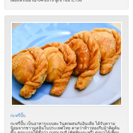
กะหรี่ปั๊บ
กะหรี่ปั๊บ เป็นอาหารแบบตะวันตกผสมกับอินเดีย ได้รับความ
นิยมจากชาวมุสลิมในประเทศไทย คาดว่าท้าวทองกีบม้าคิดค้น
ขึ้น ตอนแรกใช้ชื่อว่า curry puff (พัฟฟ์ผงกะหรี่) ต่อมาได้เพี้ยน