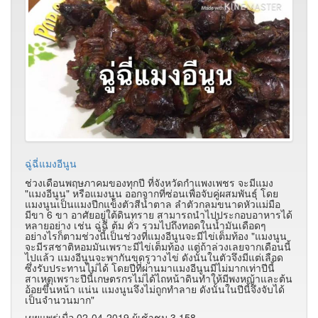
ฉู่ฉี่แมงอีนูน
ช่วงเดือนพฤษภาคมของทุกปี ที่จังหวัดกำแพงเพชร จะมีแมง
"แมงอีนูน" หรือแมงนูน ออกจากที่ซ่อนเพื่อจับคู่ผสมพันธุ์ โดย
แมงนูนเป็นแมงปีกแข็งตัวสีน้ำตาล ลำตัวกลมขนาดหัวแม่มือ
มีขา 6 ขา อาศัยอยู่ใต้ดินทราย สามารถนำไปประกอบอาหารได้
หลายอย่าง เช่น ฉู่ฉี่ ต้ม คั่ว รวมไปถึงทอดในน้ำมันเดือดๆ
อย่างไรก็ตามช่วงนี้เป็นช่วงที่แมงอีนูนจะมีไข่เต็มท้อง "แมงนูน
จะมีรสชาติหอมมันเพราะมีไข่เต็มท้อง แต่ถ้าล่วงเลยจากเดือนนี้
ไปแล้ว แมงอีนูนจะพากันขุดรูวางไข่ ดังนั้นในตัวจึงมีแต่เลือด
ซึ่งรับประทานไม่ได้ โดยปีที่ผ่านมาแมงอีนูนมีไม่มากเท่าปีนี้
สาเหตุเพราะปีนี้เกษตรกรไม่ได้ไถหน้าดินทำให้มีพงหญ้าและต้น
อ้อยขึ้นหน้า แน่น แมงนูนจึงไม่ถูกทำลาย ดังนั้นในปีนี้จึงจับได้
เป็นจำนวนมาก"
เผยแพร่เมื่อ 02-04-2019 ผู้เช้าชม 3,158