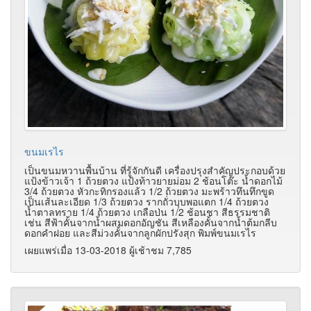
ขนมเรไร
เป็นขนมหวานพื้นบ้าน ที่รู้จักกันดี เครื่องปรุงสำคัญประกอบด้วย
แป้งข้าวเจ้า 1 ถ้วยตวง แป้งท้าวยายม่อม 2 ช้อนโต๊ะ น้ำดอกไม้
3/4
ถ้วยตวง หัวกะทิกรองแล้ว 1/2
ถ้วยตวง มะพร้าวทึนทึกขูด
เป็นเส้นละเอียด 1/3
ถ้วยตวง รากถั่วบุบพอแตก 1/4
ถ้วยตวง
น้ำตาลทราย 1/4
ถ้วยตวง เกลือป่น 1/2
ช้อนชา สีธรรมชาติ
เช่น สีฟ้าคั้นจากน้ำผสมดอกอัญชัน สีเหลืองคั้นจากน้ำต้มกลีบ
ดอกคำฝอย และสีม่วงคั้นจากลูกผักปรังสุก พิมพ์ขนมเรไร
เผยแพร่เมื่อ 13-03-2018 ผู้เช้าชม 7,785