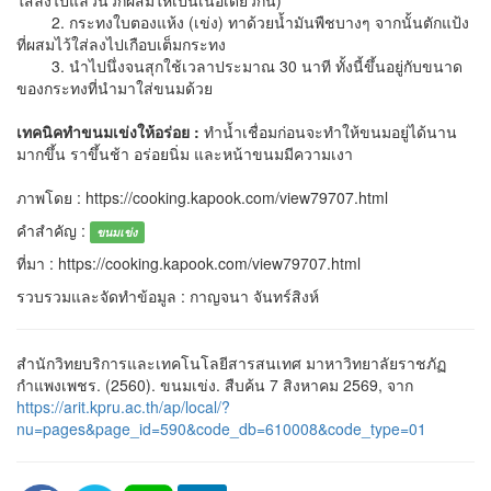
2. กระทงใบตองแห้ง (เข่ง) ทาด้วยน้ำมันพืชบางๆ จากนั้นตักแป้ง
ที่ผสมไว้ใส่ลงไปเกือบเต็มกระทง
3. นำไปนึ่งจนสุกใช้เวลาประมาณ 30 นาที ทั้งนี้ขึ้นอยู่กับขนาด
ของกระทงที่นำมาใส่ขนมด้วย
เทคนิคทำขนมเข่งให้อร่อย :
ทำน้ำเชื่อมก่อนจะทำให้ขนมอยู่ได้นาน
มากขึ้น ราขึ้นช้า อร่อยนิ่ม และหน้าขนมมีความเงา
ภาพโดย : https://cooking.kapook.com/view79707.html
คำสำคัญ :
ขนมเข่ง
ที่มา : https://cooking.kapook.com/view79707.html
รวบรวมและจัดทำข้อมูล : กาญจนา จันทร์สิงห์
สำนักวิทยบริการและเทคโนโลยีสารสนเทศ มาหาวิทยาลัยราชภัฏ
กำแพงเพชร. (2560). ขนมเข่ง. สืบค้น 7 สิงหาคม 2569, จาก
https://arit.kpru.ac.th/ap/local/?
nu=pages&page_id=590&code_db=610008&code_type=01