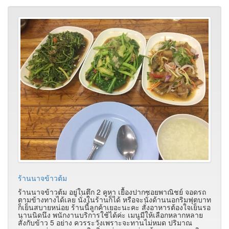
ร้านนาจข้าวต้ม
ร้านนาจข้าวต้ม อยู่ในตึก 2 คูหา เยื้องปากซอยพาณิชย์ จอดรถ
ตามข้างทางได้เลย นั่งในร้านก็ได้ หรือจะนั่งด้านนอกริมฟุตบาท
ก็เย็นสบายหน่อย ร้านนี้ลูกค้าเยอะนะคะ สั่งอาหารต้องใจเย็นรอ
นานนิดนึง พนักงานบริการใช้ได้ค่ะ เมนูมีให้เลือกหลากหลาย
สั่งกับข้าว 5 อย่าง ควรระวังเพราะจะทานไม่หมด ปริมาณ