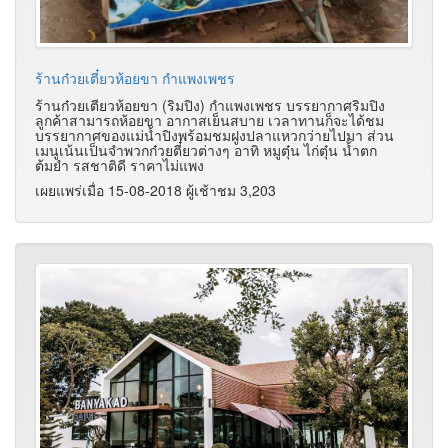
ร้านก๋วยเตี๋ยวห้อยขา กำแพงเพชร
ร้านก๋วยเตียวห้อยขา (ริมปิง) กำแพงเพชร บรรยากาศริมปิง
ลูกค้าสามารถห้อยขา อากาสเย็นสบาย เวลาทานก็จะได้ชม
บรรยากาศของแม่น้ำปิงพร้อมชมฝูงปลาแหวกว่ายไปมา ส่วน
เมนูเน้นเป็นจำพวกก๋วยตี๋ยวต่างๆ อาทิ หมูตุ๋น ไก่ตุ๋น น้ำตก
ต้มยำ รสชาติดี ราคาไม่แพง
เผยแพร่เมื่อ 15-08-2018 ผู้เช้าชม 3,203