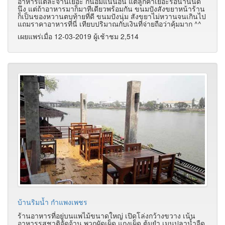
อาหารแต่ละจานเยอะ กินอิ่มแน่นอน แต่ลูกค้าเยอะรอนานนิด
นึง แต่ถ้าอาหารมาก็มาทีเดียวพร้อมกัน ขนมปังสังขยาหน้าร้าน
ก็เป็นของหวานตบท้ายที่ดี ขนมปังนุ่ม สังขยาไม่หวานจนเกินไป
แถมราคาอาหารที่นี่ เทียบปริมาณกับเงินที่จ่ายถือว่าคุ้มมาก ^^
เผยแพร่เมื่อ 12-03-2019 ผู้เช้าชม 2,514
บ้านริมน้ำ กำแพงเพชร
ร้านอาหารที่อยู่บนแพไม้ขนาดใหญ่ เปิดโล่งกว้างขวาง เน้น
อาหารรสชาติจัดจ้าน พวกผัดเผ็ด แกงเผ็ด ต้มยำ เมนูปลาน้ำจืด