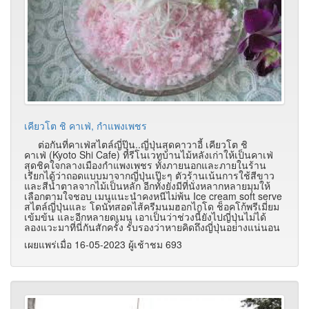
เคียวโต ชิ คาเฟ่, กำแพงเพชร
ต่อกันที่คาเฟ่สไตล์ญี่ปุ๊น..ญี่ปุ่นสุดคาวาอี้ เคียวโต ชิ
คาเฟ่ (Kyoto Shi Cafe)
ที่รีโนเวทบ้านไม้หลังเก่าให้เป็นคาเฟ่
สุดชิคใจกลางเมืองกำแพงเพชร ทั้งภายนอกและภายในร้าน
เรียกได้ว่าถอดแบบมาจากญี่ปุ่นเป๊ะๆ ตัวร้านเน้นการใช้สีขาว
และสีน้ำตาลจากไม้เป็นหลัก อีกทั้งยังมีที่นั่งหลากหลายมุมให้
เลือกตามใจชอบ เมนูแนะนำคงหนีไม่พ้น Ice cream soft serve
สไตล์ญี่ปุ่นและ โดนัทสอดไส้ครีมนมฮอกไกโด ช็อคโก้พรีเมี่ยม
เข้มข้น และอีกหลายดเมนู เอาเป็นว่าช่วงนี้ยังไปญี่ปุ่นไม่ได้
ลองแวะมาที่นี่กันสักครั้ง รับรองว่าหายคิดถึงญี่ปุ่นอย่างแน่นอน
เผยแพร่เมื่อ 16-05-2023 ผู้เช้าชม 693