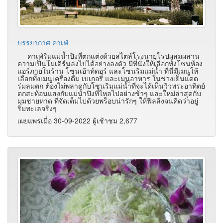
บรรยากาศ คาเฟ่
คาเฟ่ริมแม่น้ำปิงที่ตกแต่งด้วยสไตล์โรงนายุโรปผสมผสาน
ความเป็นโมเดิร์นลงไปได้อย่างลงตัว มีที่นั่งให้เลือกทั้งโซนห้อง
แอร์ภายในร้าน โซนเอ้าท์ดอร์ และโซนริมแม่น้ำ ที่นี่มีเมนูให้
เลือกทั้งเมนูเครื่องดื่ม เบเกอรี่ และเมนูอาหาร ในช่วงเย็นแดด
ร่มลมตก ต้องไม่พลาดกับโซนริมแม่น้ำที่จะได้เห็นวิวพระอาทิตย์
ตกสะท้อนแสงกับแม่น้ำปิงที่ไหลไปอย่างช้าๆ และใหม่ล่าสุดกับ
มุมชายหาด ที่จัดเต็มไปด้วยพร็อบน่ารักๆ ให้ฟีลลิ่งจนคิดว่าอยู่
ริมทะเลจริงๆ
เผยแพร่เมื่อ 30-09-2022 ผู้เช้าชม 2,677