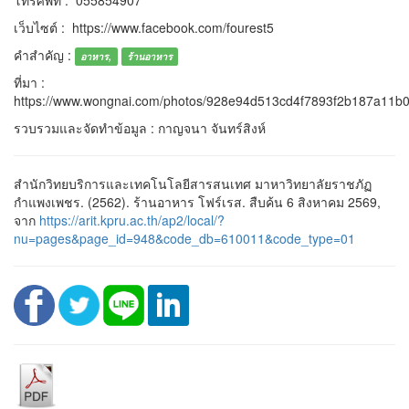
โทรศัพท์ : 055854907
เว็บไซต์ : https://www.facebook.com/fourest5
คำสำคัญ :
อาหาร,
ร้านอาหาร
ที่มา :
https://www.wongnai.com/photos/928e94d513cd4f7893f2b187a11b
รวบรวมและจัดทำข้อมูล : กาญจนา จันทร์สิงห์
สำนักวิทยบริการและเทคโนโลยีสารสนเทศ มาหาวิทยาลัยราชภัฏ
กำแพงเพชร. (2562). ร้านอาหาร โฟร์เรส. สืบค้น 6 สิงหาคม 2569,
จาก
https://arit.kpru.ac.th/ap2/local/?
nu=pages&page_id=948&code_db=610011&code_type=01