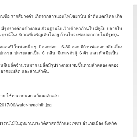
ข้อ รากสีม่วงดำ เกิดจากสารแอนโทโซยานิน ลำต้นแตกไหล เกิด
มีรูปร่างค่อนข้างกลม ส่วนฐานใบเว้าเข้าหาก้านใบ มีหูใบ ปลายใบ
ณ์ในบริเวณที่เจริญเติบโตอยู่ ก้านใบจะพองออกภายในมีรูพรุน
อดปี ในช่อหนึ่ง ๆ มีดอกย่อย 6-30 ดอก มีก้านช่อดอก กลีบเลี้ยง
ูปกรวย ปลายแยกเป็น 6 กลีบ มีเกสรตัวผู้ 6 ตัว เกสรตัวเมียเป็น
ในมีเมล็ดจำนวนมาก เมล็ดมีรูปร่างกลม พบขึ้นตามลำคลอง คลอง
ยอาศัยเมล็ด และส่วนลำต้น
กาย ใช้ทาภายนอก แก้แผลอักเสบ
2017/06/water-hyacinth.jpg
จพรรณไม้ในอุทยานประวัติศาสตร์กำแพงเพชร อำเภอเมือง จังหวัด