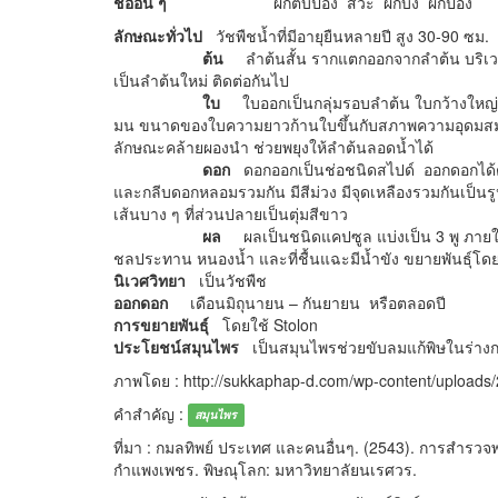
ชื่ออื่น ๆ
ผักตบป่อง สวะ ผักบ่ง ผักป่อง
ลักษณะทั่วไป
วัชพืชน้ำที่มีอายุยืนหลายปี สูง 30-90 ซม.
ต้น
ลำต้นสั้น รากแตกออกจากลำต้น บริเวณ
เป็นลำต้นใหม่ ติดต่อกันไป
ใบ
ใบออกเป็นกลุ่มรอบลำต้น ใบกว้างใหญ่ 
มน ขนาดของใบความยาวก้านใบขึ้นกับสภาพความอุดมสมบูร
ลักษณะคล้ายผองนำ ช่วยพยุงให้ลำต้นลอดน้ำได้
ดอก
ดอกออกเป็นช่อชนิดสไปด์ ออกดอกได้ตล
และกลีบดอกหลอมรวมกัน มีสีม่วง มีจุดเหลืองรวมกันเป็นร
เส้นบาง ๆ ที่ส่วนปลายเป็นตุ่มสีขาว
ผล
ผลเป็นชนิดแคปซูล แบ่งเป็น 3 พู ภาย
ชลประทาน หนองน้ำ และที่ชื้นแฉะมีน้ำขัง ขยายพันธุ์โด
นิเวศวิทยา
เป็นวัชพืช
ออกดอก
เดือนมิถุนายน – กันยายน หรือตลอดปี
การขยายพันธุ์
โดยใช้ Stolon
ประโยชน์สมุนไพร
เป็นสมุนไพรช่วยขับลมแก้พิษในร่าง
ภาพโดย : http://sukkaphap-d.com/wp-content/uploads/
คำสำคัญ :
สมุนไพร
ที่มา : กมลทิพย์ ประเทศ และคนอื่นๆ. (2543). การสำรว
กำแพงเพชร. พิษณุโลก: มหาวิทยาลัยนเรศวร.