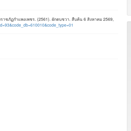
าชภัฏกำแพงเพชร. (2561). ผักตบชวา. สืบค้น 6 สิงหาคม 2569,
age_id=93&code_db=610010&code_type=01