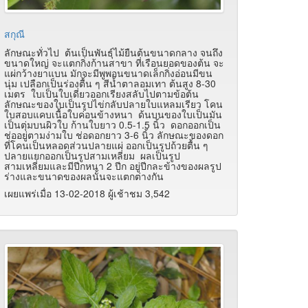
สกุณี
ลักษณะทั่วไป ต้นเป็นพันธุ์ไม้ยืนต้นขนาดกลาง จนถึง
ขนาดใหญ่ จะแตกกิ่งก้านสาขา ที่เรือนยอดของต้น จะ
แผ่กว้างยาแบน มักจะมีพูพอนขนาดเล็กกิ่งอ่อนมีขน
นุ่ม เปลือกเป็นร่องตื้น ๆ สีน้ำตาลอมเทา ต้นสูง 8-30
เมตร ใบเป็นใบเดี่ยวออกเรียงสลับไปตามข้อต้น
ลักษณะของใบเป็นรูปไข่กลับปลายใบแหลมเรียว โคน
ใบสอบแคบเนื้อใบค่อนข้างหนา ด้นบนของใบเป็นมัน
เป็นตุ่มบนผิวใบ ก้านใบยาว 0.5-1.5 นิ้ว ดอกออกเป็น
ช่ออยู่ตามง่ามใบ ช่อดอกยาว 3-6 นิ้ว ลักษณะของดอก
ที่โคนเป็นหลอดส่วนปลายแผ่ ออกเป็นรูปถ้วยตื้น ๆ
ปลายแยกออกเป็นรูปสามเหลี่ยม ผลเป็นรูป
สามเหลี่ยมและมีปีกหนา 2 ปีก อยู่ปีกละข้างของผลรูป
ร่างและขนาดของผลนั้นจะแตกต่างกัน
เผยแพร่เมื่อ 13-02-2018 ผู้เช้าชม 3,542