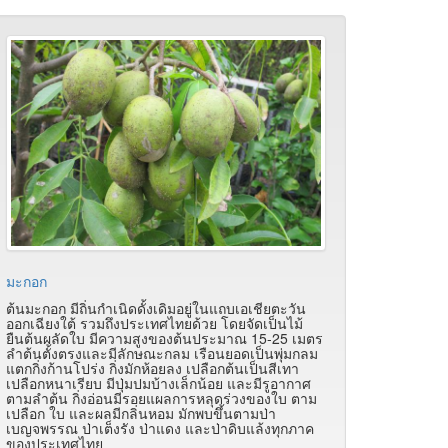
มะกอก
ต้นมะกอก มีถิ่นกำเนิดดั้งเดิมอยู่ในแถบเอเชียตะวัน
ออกเฉียงใต้ รวมถึงประเทศไทยด้วย โดยจัดเป็นไม้
ยืนต้นผลัดใบ มีความสูงของต้นประมาณ 15-25 เมตร
ลำต้นตั้งตรงและมีลักษณะกลม เรือนยอดเป็นพุ่มกลม
แตกกิ่งก้านโปร่ง กิ่งมักห้อยลง เปลือกต้นเป็นสีเทา
เปลือกหนาเรียบ มีปุ่มปมบ้างเล็กน้อย และมีรูอากาศ
ตามลำต้น กิ่งอ่อนมีรอยแผลการหลุดร่วงของใบ ตาม
เปลือก ใบ และผลมีกลิ่นหอม มักพบขึ้นตามป่า
เบญจพรรณ ป่าเต็งรัง ป่าแดง และป่าดิบแล้งทุกภาค
ของประเทศไทย