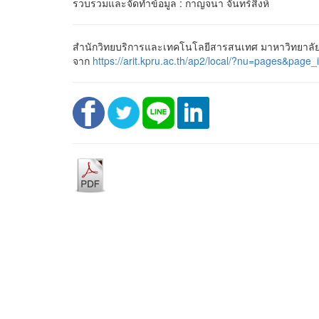
รวบรวมและจัดทำข้อมูล : กาญจนา จันทร์สิงห์
สำนักวิทยบริการและเทคโนโลยีสารสนเทศ มาหาวิทยาลัยร
จาก
https://arit.kpru.ac.th/ap2/local/?nu=pages&p