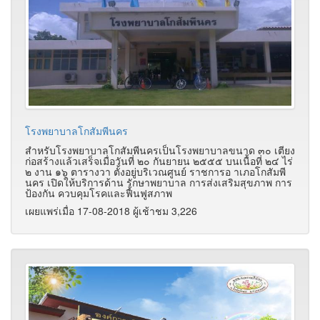
โรงพยาบาลโกสัมพีนคร
สำหรับโรงพยาบาลโกสัมพีนครเป็นโรงพยาบาลขนาด ๓๐ เตียง
ก่อสร้างแล้วเสร็จเมื่อวันที่ ๒๐ กันยายน ๒๕๕๕ บนเนื้อที่ ๒๔ ไร่
๒ งาน ๑๖ ตารางวา ตั้งอยู่บริเวณศูนย์ ราชการอ าเภอโกสัมพี
นคร เปิดให้บริการด้าน รักษาพยาบาล การส่งเสริมสุขภาพ การ
ป้องกัน ควบคุมโรคและฟื้นฟูสภาพ
เผยแพร่เมื่อ 17-08-2018 ผู้เช้าชม 3,226