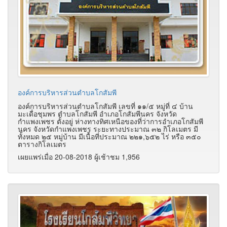
องค์การบริหารส่วนตำบลโกสัมพี
องค์การบริหารส่วนตำบลโกสัมพี เลขที่ ๑๑/๕ หมู่ที่ ๔ บ้าน
มะเดื่อชุมพร ตำบลโกสัมพี อำเภอโกสัมพีนคร จังหวัด
กำแพงเพชร ตั้งอยู่ ห่างทางทิศเหนือของที่ว่าการอำเภอโกสัมพี
นคร จังหวัดกำแพงเพชร ระยะทางประมาณ ๓๒ กิโลเมตร มี
ทั้งหมด ๒๕ หมู่บ้าน มีเนื้อที่ประมาณ ๒๒๑,๖๕๒ ไร่ หรือ ๓๕๐
ตารางกิโลเมตร
เผยแพร่เมื่อ 20-08-2018 ผู้เช้าชม 1,956