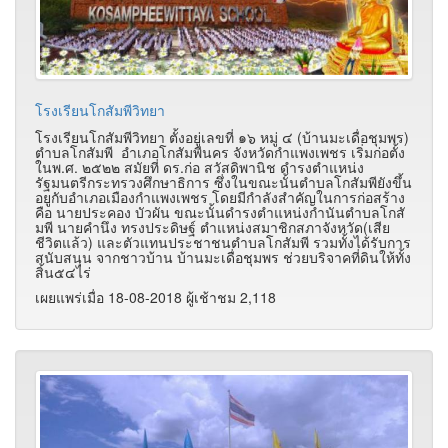
โรงเรียนโกสัมพีวิทยา
โรงเรียนโกสัมพีวิทยา ตั้งอยู่เลขที่ ๑๖ หมู่ ๔ (บ้านมะเดื่อชุมพร)
ตำบลโกสัมพี อำเภอโกสัมพีนคร จังหวัดกำแพงเพชร เริ่มก่อตั้ง
ในพ.ศ. ๒๕๒๒ สมัยที่ ดร.ก่อ สวัสดิพานิช ดำรงตำแหน่ง
รัฐมนตรีกระทรวงศึกษาธิการ ซึ่งในขณะนั้นตำบลโกสัมพียังขึ้น
อยูกับอำเภอเมืองกำแพงเพชร โดยมีกำลังสำคัญในการก่อสร้าง
คือ นายประคอง บัวผัน ขณะนั้นดำรงตำแหน่งกำนันตำบลโกสั
มพี นายคำนึง ทรงประดิษฐ์ ตำแหน่งสมาชิกสภาจังหวัด(เสีย
ชีวิตแล้ว) และตัวแทนประชาชนตำบลโกสัมพี รวมทั้งได้รับการ
สนับสนุน จากชาวบ้าน บ้านมะเดื่อชุมพร ช่วยบริจาคที่ดินให้ทั้ง
สิ้น๕๔ไร่
เผยแพร่เมื่อ 18-08-2018 ผู้เช้าชม 2,118