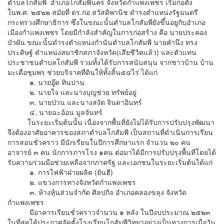
ตำบลโกสัมพี อำเภอโกสัมพีนคร จังหวัดกำแพงเพชร เริ่มก่อตั้ง
ในพ.ศ. ๒๕๒๒ สมัยที่ ดร.ก่อ สวัสดิพานิช ดำรงตำแหน่งรัฐมนตรี
กระทรวงศึกษาธิการ ซึ่งในขณะนั้นตำบลโกสัมพียังขึ้นอยูกับอำเภอ
เมืองกำแพงเพชร โดยมีกำลังสำคัญในการก่อสร้าง คือ นายประคอง
บัวผัน ขณะนั้นดำรงตำแหน่งกำนันตำบลโกสัมพี นายคำนึง ทรง
ประดิษฐ์ ตำแหน่งสมาชิกสภาจังหวัด(เสียชีวิตแล้ว) และตัวแทน
ประชาชนตำบลโกสัมพี รวมทั้งได้รับการสนับสนุน จากชาวบ้าน บ้าน
มะเดื่อชุมพร ช่วยบริจาคที่ดินให้ทั้งสิ้น๕๔ไร่ ได้แก่
๑. นายอู๊ด ทินปาน
๒. นายใจ และนางบุญช่วย ทรัพย์อยู่
๓. นายป่วน และนางสงัด จินดาอินทร์
๔. นายฉะอ้อน มูลจันทร์
ในระยะเริ่มต้นนั้น เนื่องจากพื้นที่ยังไม่ได้รับการปรับปรุงพัฒนา
จึงต้องอาศัยอาคารของสภาตำบลโกสัมพี เป็นสถานที่ดำเนินการเรียน
การสอนชั่วคราว มีนักเรียนในปีการศึกษาแรก จำนวน ๒๐ คน
อาจารย์ ๓ คน นักการภารโรง ๑คน ต่อมาได้มีการปรับปรุงพื้นที่โดยได้
รับความร่วมมือช่วยเหลือจากภาครัฐ และเอกชนในระยะเริ่มต้นได้แก่
๑. การไฟฟ้าฝ่ายผลิต (ยันฮี)
๒. แขวงการทางจังหวัดกำแพงเพชร
๓. ห้างหุ้นส่วนจำกัด ศิลปกิจ อำเภอคลองขลุง จังหวัด
กำแพงเพชร
มีอาคารเรียนชั่วคราวจำนวน ๑ หลัง ในปีงบประมาณ ๒๕๒๓
ในที่สุดได้ประกาศจัดตั้งโรงเรียนโกสัมพีวิทยาอย่างเป็นทางการเมื่อวัน