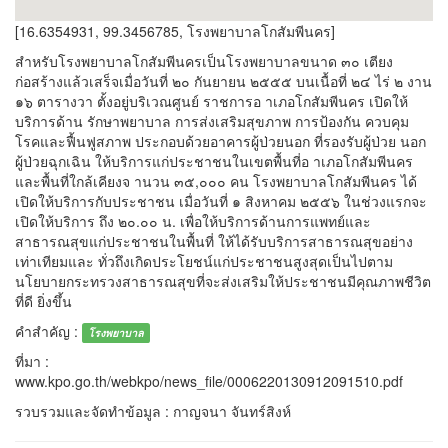
[16.6354931, 99.3456785, โรงพยาบาลโกสัมพีนคร]
สำหรับโรงพยาบาลโกสัมพีนครเป็นโรงพยาบาลขนาด ๓๐ เตียง
ก่อสร้างแล้วเสร็จเมื่อวันที่ ๒๐ กันยายน ๒๕๕๕ บนเนื้อที่ ๒๔ ไร่ ๒ งาน
๑๖ ตารางวา ตั้งอยู่บริเวณศูนย์ ราชการอ าเภอโกสัมพีนคร เปิดให้
บริการด้าน รักษาพยาบาล การส่งเสริมสุขภาพ การป้องกัน ควบคุม
โรคและฟื้นฟูสภาพ ประกอบด้วยอาคารผู้ป่วยนอก ที่รองรับผู้ป่วย นอก
ผู้ป่วยฉุกเฉิน ให้บริการแก่ประชาชนในเขตพื้นที่อ าเภอโกสัมพีนคร
และพื้นที่ใกล้เคียงจ านวน ๓๕,๐๐๐ คน โรงพยาบาลโกสัมพีนคร ได้
เปิดให้บริการกับประชาชน เมื่อวันที่ ๑ สิงหาคม ๒๕๕๖ ในช่วงแรกจะ
เปิดให้บริการ ถึง ๒๐.๐๐ น. เพื่อให้บริการด้านการแพทย์และ
สาธารณสุขแก่ประชาชนในพื้นที่ ให้ได้รับบริการสาธารณสุขอย่าง
เท่าเทียมและ ทั่วถึงเกิดประโยชน์แก่ประชาชนสูงสุดเป็นไปตาม
นโยบายกระทรวงสาธารณสุขที่จะส่งเสริมให้ประชาชนมีคุณภาพชีวิต
ที่ดี ยิ่งขึ้น
คำสำคัญ :
โรงพยาบาล
ที่มา :
www.kpo.go.th/webkpo/news_file/0006220130912091510.pdf
รวบรวมและจัดทำข้อมูล : กาญจนา จันทร์สิงห์