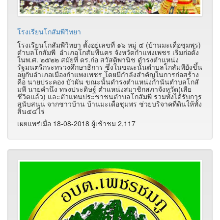
โรงเรียนโกสัมพีวิทยา
โรงเรียนโกสัมพีวิทยา ตั้งอยู่เลขที่ ๑๖ หมู่ ๔ (บ้านมะเดื่อชุมพร)
ตำบลโกสัมพี อำเภอโกสัมพีนคร จังหวัดกำแพงเพชร เริ่มก่อตั้ง
ในพ.ศ. ๒๕๒๒ สมัยที่ ดร.ก่อ สวัสดิพานิช ดำรงตำแหน่ง
รัฐมนตรีกระทรวงศึกษาธิการ ซึ่งในขณะนั้นตำบลโกสัมพียังขึ้น
อยูกับอำเภอเมืองกำแพงเพชร โดยมีกำลังสำคัญในการก่อสร้าง
คือ นายประคอง บัวผัน ขณะนั้นดำรงตำแหน่งกำนันตำบลโกสั
มพี นายคำนึง ทรงประดิษฐ์ ตำแหน่งสมาชิกสภาจังหวัด(เสีย
ชีวิตแล้ว) และตัวแทนประชาชนตำบลโกสัมพี รวมทั้งได้รับการ
สนับสนุน จากชาวบ้าน บ้านมะเดื่อชุมพร ช่วยบริจาคที่ดินให้ทั้ง
สิ้น๕๔ไร่
เผยแพร่เมื่อ 18-08-2018 ผู้เช้าชม 2,117