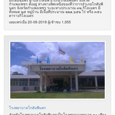
มะเดื่อชุมพร ตำบลโกสัมพี อำเภอโกสัมพีนคร จังหวัด
กำแพงเพชร ตั้งอยู่ ห่างทางทิศเหนือของที่ว่าการอำเภอโกสัมพี
นคร จังหวัดกำแพงเพชร ระยะทางประมาณ ๓๒ กิโลเมตร มี
ทั้งหมด ๒๕ หมู่บ้าน มีเนื้อที่ประมาณ ๒๒๑,๖๕๒ ไร่ หรือ ๓๕๐
ตารางกิโลเมตร
เผยแพร่เมื่อ 20-08-2018 ผู้เช้าชม 1,955
โรงพยาบาลโกสัมพีนคร
สำหรับโรงพยาบาลโกสัมพีนครเป็นโรงพยาบาลขนาด ๓๐ เตียง