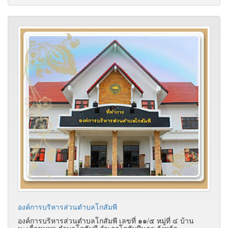
องค์การบริหารส่วนตำบลโกสัมพี
องค์การบริหารส่วนตำบลโกสัมพี เลขที่ ๑๑/๕ หมู่ที่ ๔ บ้าน