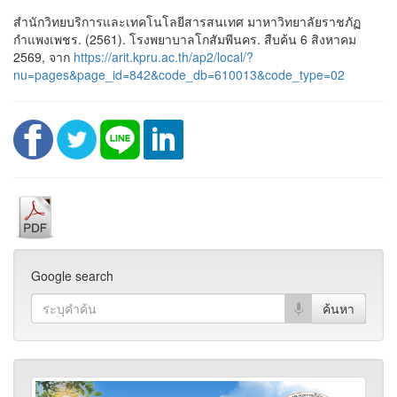
สำนักวิทยบริการและเทคโนโลยีสารสนเทศ มาหาวิทยาลัยราชภัฏ
กำแพงเพชร. (2561). โรงพยาบาลโกสัมพีนคร. สืบค้น 6 สิงหาคม
2569, จาก
https://arit.kpru.ac.th/ap2/local/?
nu=pages&page_id=842&code_db=610013&code_type=02
Google search