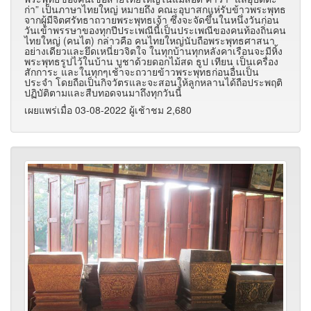
ก่า” เป็นภาษาไทยใหญ่ หมายถึง คณะอุบาสกแห่รับข้าวพระพุทธ
จากผู้มีจิตศรัทธาถวายพระพุทธเจ้า ซึ่งจะจัดขึ้นในหนึ่งวันก่อน
วันเข้าพรรษาของทุกปีประเพณีนี้เป็นประเพณีของคนท้องถิ่นคน
ไทยใหญ่ (คนไต) กล่าวคือ คนไทยใหญ่นับถือพระพุทธศาสนา
อย่างเดียวและยึดเหนี่ยวจิตใจ ในทุกบ้านทุกหลังคาเรือนจะมีหิ้ง
พระพุทธรูปไว้ในบ้าน บูชาด้วยดอกไม้สด ธูป เทียน เป็นเครื่อง
สักการะ และในทุกๆเช้าจะถวายข้าวพระพุทธก่อนอื่นเป็น
ประจำ โดยถือเป็นกิจวัตรและจะสอนให้ลูกหลานได้ถือประพฤติ
ปฏิบัติตามและสืบทอดจนมาถึงทุกวันนี้
เผยแพร่เมื่อ 03-08-2022 ผู้เช้าชม 2,680