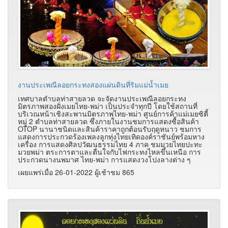
งานประเพณีลอยกระทงสองแผ่นดินที่ริมแม่น้ำเมย
เทศบาลตำบลท่าสายลวด จะจัดงานประเพณีลอยกระทง
มิตรภาพสองฝั่งเมยไทย-พม่า เป็นประจำทุกปี โดยใช้สถานที่
บริเวณหน้าเชิงสะพานมิตรภาพไทย-พม่า ศูนย์การค้าแม่เมยซิตี้
หมู่ 2 ตำบลท่าสายลวด ซึ่งภายในงานชมการแสดงซื้อสินค้า
OTOP นานาชนิดและสินค้าราคาถูกต้อนรับฤดูหนาว ชมการ
แสดงการประกวดร้องเพลงลูกทุ่งไทยเทิดองค์ราชันย์พร้อมหาง
เครื่อง การแสดงศิลปวัฒนธรรมไทย 4 ภาค ชมมวยไทยปะทะ
มวยพม่า ตระการตาและตื่นใจกับไฟกระทงไหลขึ้นเหนือ การ
ประกวดนางนพมาศ ไทย-พม่า การแสดงวงโปงลางต่าง ๆ
เผยแพร่เมื่อ 26-01-2022 ผู้เช้าชม 865