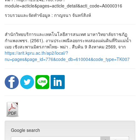
module=acticle&pages=acticle_detail&acti_code=A0000316
รวบรวมและจัดทำข้อมูล : กาญจนา จันทร์สิงห์
สำนักวิทยบริการและเทคโนโลยีสารสนเทศ มาหาวิทยาลัยราชภัฏ
กำแพงเพชร. (2561). งานประเพณีลอยกระทงสองแผ่นดินที่ริมแม่น้ำ
เมย เชิงสะพานมิตรภาพไทย- พม่า . สืบค้น 9 สิงหาคม 2569, จาก
https://arit.kpru.ac.th/ap2/local/?
nu=pages&page_id=776&code_db=610004&code_type=TK007
Google search