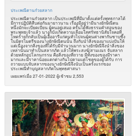
ประเพณีตานก๋วยสลาก
ประเพณีตานก๋วยสลาก เป็นประเพณีที่มีมาตั้งแต่ครั้งพุทธกาลได้
มีการปฏิบัติสืบต่อกันมายาวนาน เรื่องมีอยู่ว่ามีนางยักษิณีตน
หนึ่งมักจะเบียดเบียน ผู้คนอยู่เสมอ ครั้นได้ฟังธรรมคำสอนของ
พระพุทธเจ้าแล้ว นางก็บังเกิดความเลื่อมใสศรัทธานิสัยใจคอที่
โหดร้ายก็กลับเป็นผู้เอื้ออารีแก่คนทั่วไปจนผู้คนต่างพากันซาบซึ้ง
ในมิตรไมตรีของนางยักษิณีตนนั้น ถึงกับนำสิ่งของมาแบ่งปันให้
แต่เนื่องจากสิ่งของที่ได้รับมีจำนวนมาก นางยักษิณีจึงนำสิ่งของ
เหล่านั้นมาทำเป็นสลากภัต แล้วให้พระสงฆ์/สามเณร จับสลาก
ด้วยหลักอุปโลกนกรรม คือสิ่งของที่ถวาย มีทั้งของของมีราคา
มากและมีราคาน้อยแตกต่างกันไปตามแต่โชคของผู้ได้รับ การ
ถวายแบบจับสลากของนางยักษิณีจึงนับเป็นครั้งแรกของ
ประเพณีทำบุญสลากภัตในพุทธศาสนา
เผยแพร่เมื่อ 27-01-2022 ผู้เช้าชม 2,553