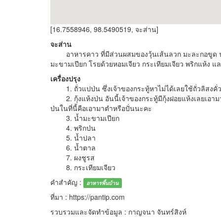
[16.7558946, 98.5490519, จะส่าน]
จะส่าน
อาหารคาว ที่มีส่วนผสมของวุ้นเส้นลวก มะละกอขูด นำมา
มะขามเปียก โรยด้วยหอมเจียว กระเทียมเจียว พริกแห้ง แ
เครื่องปรุง
1. ถั่วแปป่น ซึ่งเจ้าของกระทู้หาไม่ได้เลยใช้ถั่วลิสงคั
2. กุ้งแห้งป่น อันนี้เจ้าของกระทู้มีกุ้งฝอยแห้งเลยเอาม
ป่นในที่นี้คือเอามาตำหรือปั่นนะคะ
3. น้ำมะขามเปียก
4. พริกป่น
5. น้ำปลา
6. น้ำตาล
7. ผงชูรส
8. กระเทียมเจียว
คำสำคัญ :
อาหารพื้นบ้าน
ที่มา : https://pantip.com
รวบรวมและจัดทำข้อมูล : กาญจนา จันทร์สิงห์