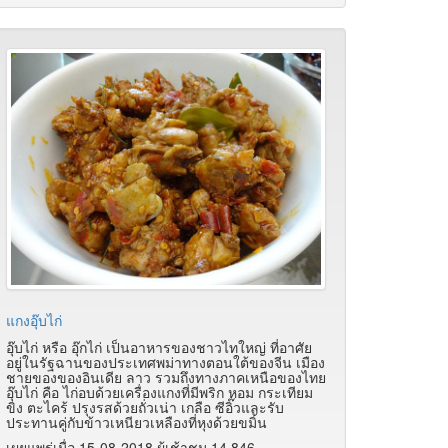
แกงอุ๊บไก่
อุ๊บไก่ หรือ อุ๊กไก่ เป็นอาหารของชาวไทใหญ่ ที่อาศัย
อยู่ในรัฐฉานของประเทศพม่าทางตอนใต้ของจีน เมือง
ชายของของอินเดีย ลาว รวมถึงทางภาคเหนือของไทย
อุ๊บไก่ คือ ไก่อบด้วยเครื่องแกงที่มีพริก หอม กระเทียม
ขิง ตะไคร้ ปรุงรสด้วยถั่วเน่า เกลือ ซีอิ๊วและรับ
ประทานคู่กับข้าวเหนียวเหลืองที่หุงด้วยขมิ้น
เผยแพร่เมื่อ 15-08-2018 ผู้เช้าชม 14,846