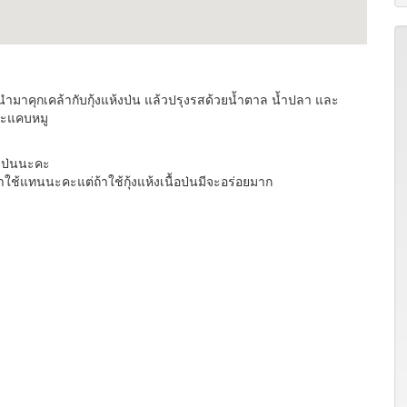
คุกเคล้ากับกุ้งแห้งป่น แล้วปรุงรสด้วยน้ำตาล น้ำปลา และ
ละแคบหมู
่วป่นนะคะ
าใช้แทนนะคะแต่ถ้าใช้กุ้งแห้งเนื้อป่นมีจะอร่อยมาก