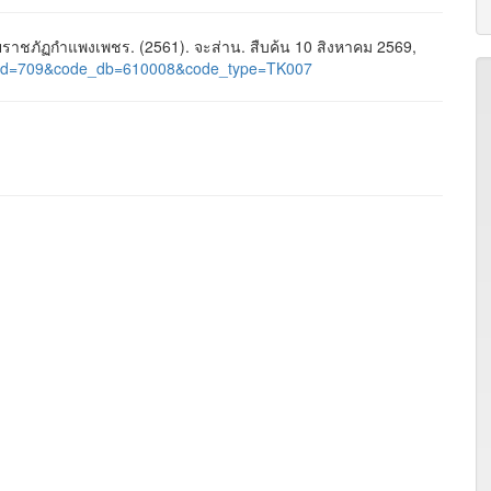
าชภัฏกำแพงเพชร. (2561). จะส่าน. สืบค้น 10 สิงหาคม 2569,
age_id=709&code_db=610008&code_type=TK007