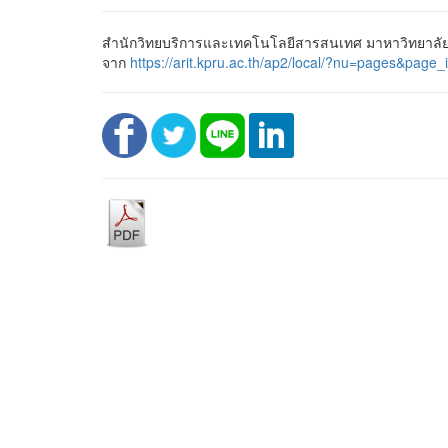
สำนักวิทยบริการและเทคโนโลยีสารสนเทศ มาหาวิทยาลัยร
จาก
https://arit.kpru.ac.th/ap2/local/?nu=pages&p