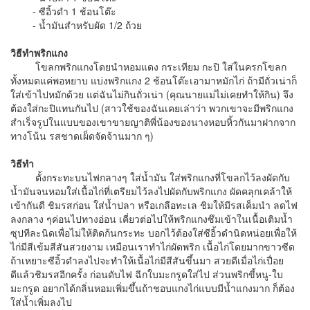
- ซีอิ้วดำ 1 ช้อนโต๊ะ
- น้ำมันสำหรับผัด 1/2 ถ้วย
วิธีทำพริกแกง
โขลกพริกแกงโดยนำหอมแดง กระเทียม กะปิ ใส่ในครกโขลก
ทั้งหมดแค่พอหยาบ แบ่งพริกแกง 2 ช้อนโต๊ะเอามาหมักไก่ ถ้ามีถั่วเน่าก็
ใส่เข้าไปหมักด้วย แต่ฉันไม่กินถั่วเน่า (คุณนายแม่ไม่เคยทำให้กิน) จึง
ต้องใส่กะปิแทนกันไป (สาวใช้ของฉันเคยเล่าว่า พวกเขาจะมีพริกแกง
สำเร็จรูปในแบบของเขาขายญาติพี่น้องของนางหอบหิ้วกันมาฝากจาก
ทางโน้น รสชาดเผ็ดจัดจ้านมาก ๆ)
วิธีทำ
ตั้งกระทะบนไฟกลางๆ ใส่น้ำมัน ใส่พริกแกงที่โขลกไว้ลงผัดกับ
น้ำมันจนหอมใส่เนื้อไก่ที่เตรียมไว้ลงไปผัดกับพริกแกง ผัดคลุกเคล้าให้
เข้ากันดี ชิมรสก่อน ใส่น้ำปลา หรือเกลือทะเล ชิมให้มีรสเค็มนำ ลดไฟ
ลงกลาง ๆค่อนไปทางอ่อน เคี่ยวต่อไปให้พริกแกงซึมเข้าในเนื้อเติมน้ำ
ซุปทีละนิดเพื่อไม่ให้ติดก้นกระทะ บอกไว้ต้องใส่ซีอิ้วดำนิดหน่อยเพื่อให้
ไก่มีสีเข้มสีสันสวยงาม เหมือนเราทำไก่ผัดพริก เนื้อไก่โดยมากขาวซีด
ถ้าเหยาะซีอิ้วดำลงไปจะทำให้เนื้อไก่มีสีสันขึ้นมา สวยดีเมื่อไก่เปื่อย
ดีแล้วชิมรสอีกครั้ง ก่อนดับไฟ ฉีกใบมะกรูดใส่ไป ส่วนพริกขี้หนู-ใบ
มะกรูด อยากได้กลิ่นหอมเพิ่มขึ้นถ้าชอบแกงไก่แบบมีน้ำแกงมาก ก็ต้อง
ใส่น้ำเพิ่มลงไป