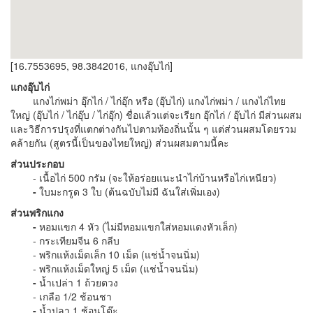
[16.7553695, 98.3842016, แกงอุ๊บไก่]
แกงอุ๊บไก่
แกงไก่พม่า อุ๊กไก่ / ไก่อุ๊ก หรือ (อุ๊บไก่) แกงไก่พม่า / แกงไก่ไทย
ใหญ่ (อุ๊บไก่ / ไก่อุ๊บ / ไก่อุ๊ก) ชื่อแล้วแต่จะเรียก อุ๊กไก่ / อุ๊บไก่ มีส่วนผสม
และวิธีการปรุงที่แตกต่างกันไปตามท้องถิ่นนั้น ๆ แต่ส่วนผสมโดยรวม
คล้ายกัน (สูตรนี้เป็นของไทยใหญ่) ส่วนผสมตามนี้คะ
ส่วนประกอบ
- เนื้อไก่ 500 กรัม (จะให้อร่อยแนะนำไก่บ้านหรือไก่เหนียว)
-
ใบมะกรูด 3 ใบ (ต้นฉบับไม่มี ฉันใส่เพิ่มเอง)
ส่วนพริกแกง
-
หอมแขก 4 หัว (ไม่มีหอมแขกใส่หอมแดงหัวเล็ก)
- กระเทียมจีน 6 กลีบ
- พริกแห้งเม็ดเล็ก 10 เม็ด (แช่น้ำจนนิ่ม)
- พริกแห้งเม็ดใหญ่ 5 เม็ด (แช่น้ำจนนิ่ม)
-
น้ำเปล่า 1 ถ้วยตวง
- เกลือ 1/2 ช้อนชา
-
น้ำปลา 1 ช้อนโต๊ะ