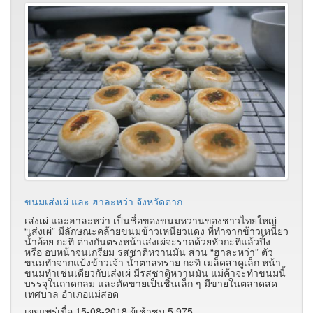
ขนมเส่งเผ่ และ ฮาละหว่า จังหวัดตาก
เส่งเผ่ และฮาละหว่า เป็นชื่อของขนมหวานของชาวไทยใหญ่
“เส่งเผ่” มีลักษณะคล้ายขนมข้าวเหนียวแดง ที่ทำจากข้าวเหนียว
น้ำอ้อย กะทิ ต่างกันตรงหน้าเส่งเผ่จะราดด้วยหัวกะทิแล้วปิ้ง
หรือ อบหน้าจนเกรียม รสชาติหวานมัน ส่วน “ฮาละหว่า” ตัว
ขนมทำจากแป้งข้าวเจ้า น้ำตาลทราย กะทิ เมล็ดสาคูเล็ก หน้า
ขนมทำเช่นเดียวกับเส่งเผ่ มีรสชาติหวานมัน แม่ค้าจะทำขนมนี้
บรรจุในถาดกลม และตัดขายเป็นชิ้นเล็ก ๆ มีขายในตลาดสด
เทศบาล อำเภอแม่สอด
เผยแพร่เมื่อ 15-08-2018 ผู้เช้าชม 5,975