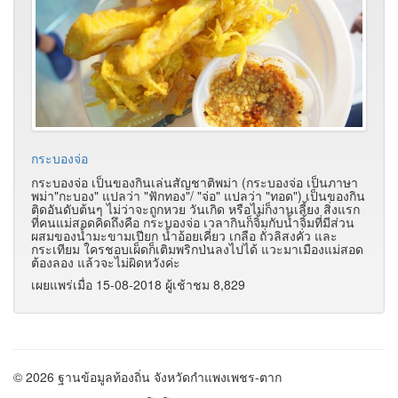
กระบองจ่อ
กระบองจ่อ เป็นของกินเล่นสัญชาติพม่า (กระบองจ่อ เป็นภาษา
พม่า"กะบอง" แปลว่า "ฟักทอง"/ "จ่อ" แปลว่า "ทอด") เป็นของกิน
ติดอันดับต้นๆ ไม่ว่าจะถูกหวย วันเกิด หรือไม่ก็งานเลี้ยง สิ่งแรก
ที่คนแม่สอดคิดถึงคือ กระบองจ่อ เวลากินก็จิ้มกับน้ำจิ้มที่มีส่วน
ผสมของน้ำมะขามเปียก น้ำอ้อยเคี่ยว เกลือ ถั่วลิสงคั่ว และ
กระเทียม ใครชอบเผ็ดก็เติมพริกป่นลงไปได้ แวะมาเมืองแม่สอด
ต้องลอง แล้วจะไม่ผิดหวังค่ะ
เผยแพร่เมื่อ 15-08-2018 ผู้เช้าชม 8,829
© 2026 ฐานข้อมูลท้องถิ่น จังหวัดกำแพงเพชร-ตาก