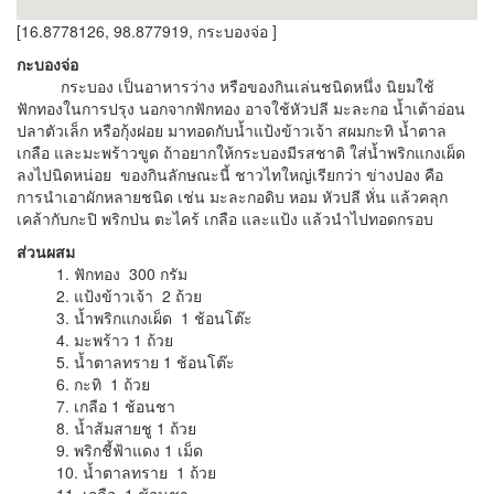
[16.8778126, 98.877919, กระบองจ่อ ]
กะบองจ่อ
กระบอง เป็นอาหารว่าง หรือของกินเล่นชนิดหนึ่ง นิยมใช้
ฟักทองในการปรุง นอกจากฟักทอง อาจใช้หัวปลี มะละกอ น้ำเต้าอ่อน
ปลาตัวเล็ก หรือกุ้งฝอย มาทอดกับน้ำแป้งข้าวเจ้า สผมกะทิ น้ำตาล
เกลือ และมะพร้าวขูด ถ้าอยากให้กระบองมีรสชาติ ใส่น้ำพริกแกงเผ็ด
ลงไปนิดหน่อย ของกินลักษณะนี้ ชาวไทใหญ่เรียกว่า ข่างปอง คือ
การนำเอาผักหลายชนิด เช่น มะละกอดิบ หอม หัวปลี หั่น แล้วคลุก
เคล้ากับกะปิ พริกป่น ตะไคร้ เกลือ และแป้ง แล้วนำไปทอดกรอบ
ส่วนผสม
1. ฟักทอง 300 กรัม
2. แป้งข้าวเจ้า 2 ถ้วย
3. น้ำพริกแกงเผ็ด 1 ช้อนโต๊ะ
4. มะพร้าว 1 ถ้วย
5. น้ำตาลทราย 1 ช้อนโต๊ะ
6. กะทิ 1 ถ้วย
7. เกลือ 1 ช้อนชา
8. น้ำส้มสายชู 1 ถ้วย
9. พริกชี้ฟ้าแดง 1 เม็ด
10. น้ำตาลทราย 1 ถ้วย