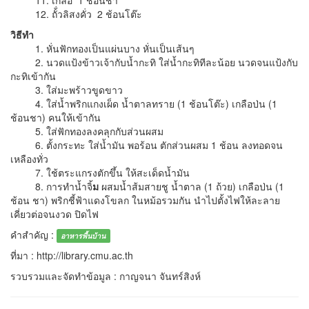
11. เกลือ 1 ช้อนชา
12. ถั้่วลิสงคั่ว 2 ช้อนโต๊ะ
วิธีทำ
1. หั่นฟักทองเป็นแผ่นบาง หั่นเป็นเส้นๆ
2. นวดแป้งข้าวเจ้ากับน้ำกะทิ ใส่น้ำกะทิทีละน้อย นวดจนแป้งกับ
กะทิเข้ากัน
3. ใส่มะพร้าวขูดขาว
4. ใส่น้ำพริกแกงเผ็ด น้ำตาลทราย (1 ช้อนโต๊ะ) เกลือป่น (1
ช้อนชา) คนให้เข้ากัน
5. ใส่ฟักทองลงคลุกกับส่วนผสม
6. ตั้งกระทะ ใส่น้ำมัน พอร้อน ตักส่วนผสม 1 ช้อน ลงทอดจน
เหลืองทั่ว
7. ใช้ตระแกรงตักขึ้น ให้สะเด็ดน้ำมัน
8. การทำน้ำจิ้
ม
ผสมน้ำส้มสายชู น้ำตาล (1 ถ้วย) เกลือป่น (1
ช้อน ชา) พริกชี้ฟ้าแดงโขลก ในหม้อรวมกัน นำไปตั้งไฟให้ละลาย
เคี่ยวต่อจนงวด ปิดไฟ
คำสำคัญ :
อาหารพื้นบ้าน
ที่มา : http://library.cmu.ac.th
รวบรวมและจัดทำข้อมูล : กาญจนา จันทร์สิงห์