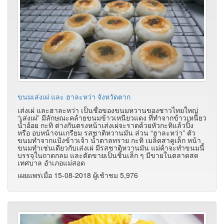
ขนมเส่งเผ่ และ ฮาละหว่า จังหวัดตาก
เส่งเผ่ และฮาละหว่า เป็นชื่อของขนมหวานของชาวไทยใหญ่
“เส่งเผ่” มีลักษณะคล้ายขนมข้าวเหนียวแดง ที่ทำจากข้าวเหนียว
น้ำอ้อย กะทิ ต่างกันตรงหน้าเส่งเผ่จะราดด้วยหัวกะทิแล้วปิ้ง
หรือ อบหน้าจนเกรียม รสชาติหวานมัน ส่วน “ฮาละหว่า” ตัว
ขนมทำจากแป้งข้าวเจ้า น้ำตาลทราย กะทิ เมล็ดสาคูเล็ก หน้า
ขนมทำเช่นเดียวกับเส่งเผ่ มีรสชาติหวานมัน แม่ค้าจะทำขนมนี้
บรรจุในถาดกลม และตัดขายเป็นชิ้นเล็ก ๆ มีขายในตลาดสด
เทศบาล อำเภอแม่สอด
เผยแพร่เมื่อ 15-08-2018 ผู้เช้าชม 5,976