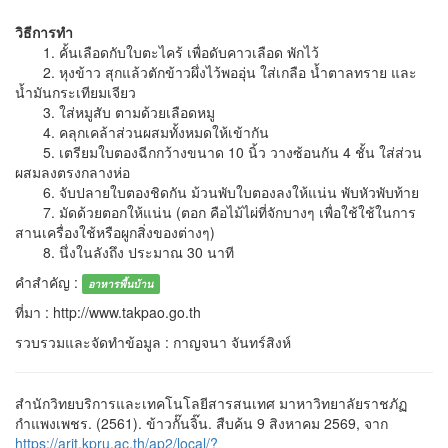
วิธีการทำ
1. คั้นเลือดกับใบตะไคร้ เพื่อดับคาวเลือด พักไว้
2. หุงข้าว สุกแล้วตักข้าวผึ่งไว้พออุ่น ใส่เกลือ น้ำตาลทราย และ
น้ำมันกระเทียมเจียว
3. ใส่หมูสับ ตามด้วยเลือดหมู
4. คลุกเคล้าส่วนผสมทั้งหมดให้เข้ากัน
5. เตรียมใบตองฉีกกว้างขนาด 10 นิ้ว วางซ้อนกัน 4 ชั้น ใส่ส่วน
ผสมลงตรงกลางห่อ
6. จับปลายใบตองชิดกัน ม้วนพับใบตองลงให้แน่น พับหัวพับท้าย
7. มัดด้วยตอกให้แน่น (ตอก คือไม้ไผ่ที่จักบางๆ เพื่อใช้ใช้ในการ
สานเครื่องใช้หรือผูกสิ่งของต่างๆ)
8. นึ่งในลังถึง ประมาณ 30 นาที
คำสำคัญ :
อาหารพื้นบ้าน
ที่มา : http://www.takpao.go.th
รวบรวมและจัดทำข้อมูล : กาญจนา จันทร์สิงห์
สำนักวิทยบริการและเทคโนโลยีสารสนเทศ มาหาวิทยาลัยราชภัฏ
กำแพงเพชร. (2561). ข้าวกั๊นจิ๊น. สืบค้น 9 สิงหาคม 2569, จาก
https://arit.kpru.ac.th/ap2/local/?