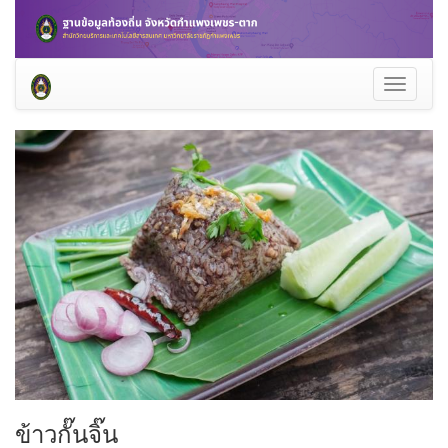
Toggle
navigati
ข้าวกั๊นจิ๊น