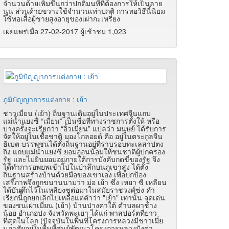
จำนวนด้ายเพิ่มขึ้นกว่าปกติมนที่ที่ต้องการให้เป็นลาย
นูน ส่วนด้ายขวางใช้จำนวนเท่าปกติ การทอวิธีนี้นิยม
ใช้ทอเสื้อผู้ชายสูงอายุของเผ่ากะเหรี่ยง
เผยแพร่เมื่อ 27-02-2017 ผู้เช้าชม 1,023
ภูมิปัญญาการแต่งกาย : เย้า
ชาวเมี่ยน (เย้า) ถิ่นฐานเดิมอยู่ในประเทศจีนแถบ
แม่น้ำแยงซี “เมี่ยน” เป็นชื่อที่ทางราชการตั้งให้ หรือ
บางครั้งจะเรียกว่า “อิ้วเมี่ยน” แปลว่า มนุษย์ ได้รับการ
จัดให้อยู่ในเชื้อชาติ มองโกลอยด์ คือ อยู่ในตระกูลจีน
ธิเบต บรรพชนได้ตั้งถิ่นฐานอยู่ที่ราบรอบทะเลสาปตง
ถิง แถบแม่น้ำแยงซี ยอมอ่อนน้อมให้ชนชาติผู้ปกครอง
รัฐ และไม่ยินยอมอยู่ภายใต้การบังคับกดขี่ของรัฐ จึง
ได้ทำการอพยพเข้าไปในป่าลึกบนภูเขาสูง ได้ตั้ง
ถิ่นฐานสร้างบ้านด้วยมือของเขาเอง เพื่อปกป้อง
เสรีภาพจึงถูกขนานนามว่า ม่อ เย้า ซึ่ง เหยา ซี เหลียน
ได้บันทึกไว้ในเหลียงซูต่อมาในสมัยราชวงศ์ซ่ง คำ
เรียกนี้ี้ถูกยกเลิกไปเหลือแต่คำว่า "เย้า" เท่านั้น จุดเด่น
ของชนเผ่าเมี่ยน (เย้า) บ้านปางค่าใต้ ตำบลผาช้าง
น้อย อำเภอปง จังหวัดพะเยา ได้แก่ พาสปอร์ตที่ยาว
ที่สุดในโลก (ปัจจุบันในพื้นที่โครงการหลวงมีชาวเมี่ย
นอาศัยอยู่ในพื้นที่ศูนย์พัฒนาโครงการหลวงปังค่า