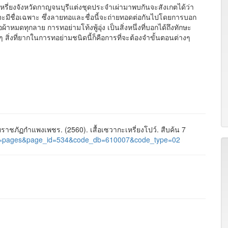
รี่ยงจังหวัดกาญจนบุรีแต่งชุดประจำเผ่ามาพบกันจะสังเกตได้ว่า
ัวจะมีชื่อเฉพาะ ซึ่งลายทอและชื่อนี้จะถ่ายทอดต่อกันไปโดยการบอก
อผ้าหมดทุกลาย การทอย่ามโท้งพู้อุ่ง เป็นสิ่งหนึ่งที่บอกได้ถึงทักษะ
ๆ สิ่งที่ยากในการทอย่ามชนิดนี้ก็คือการที่จะต้องจำขั้นตอนต่างๆ
ภัฏกำแพงเพชร. (2560). เสื้อเซวากะเหรี่ยงโปว์. สืบค้น 7
l/?nu=pages&page_id=534&code_db=610007&code_type=02