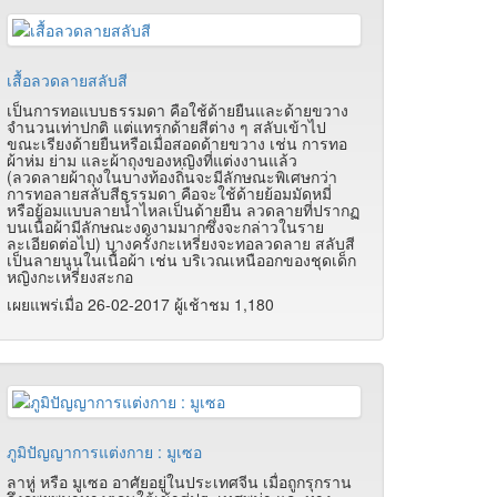
เสื้อลวดลายสลับสี
เป็นการทอแบบธรรมดา คือใช้ด้ายยืนและด้ายขวาง
จำนวนเท่าปกติ แต่แทรกด้ายสีต่าง ๆ สลับเข้าไป
ขณะเรียงด้ายยืนหรือเมื่อสอดด้ายขวาง เช่น การทอ
ผ้าห่ม ย่าม และผ้าถุงของหญิงที่แต่งงานแล้ว
(ลวดลายผ้าถุงในบางท้องถิ่นจะมีลักษณะพิเศษกว่า
การทอลายสลับสีธรรมดา คือจะใช้ด้ายย้อมมัดหมี่
หรือย้อมแบบลายนํ้าไหลเป็นด้ายยืน ลวดลายที่ปรากฏ
บนเนื้อผ้ามีลักษณะงดงามมากซึ่งจะกล่าวในราย
ละเอียดต่อไป) บางครั้งกะเหรี่ยงจะทอลวดลาย สลับสี
เป็นลายนูนในเนื้อผ้า เช่น บริเวณเหนืออกของชุดเด็ก
หญิงกะเหรี่ยงสะกอ
เผยแพร่เมื่อ 26-02-2017 ผู้เช้าชม 1,180
ภูมิปัญญาการแต่งกาย : มูเซอ
ลาหู่ หรือ มูเซอ อาศัยอยู่ในประเทศจีน เมื่อถูกรุกราน