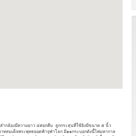
ลำกล้องมีความยาว ๔ศอกคืบ ลูกกระสุนที่ใช้ยิงมีขนาด ๕ นิ้ว
ระบาทสมเด็จพระพุทธยอดฟ้าจุฬาโลก มี๑๑กระบอกดังนี้ไฟมหากาล