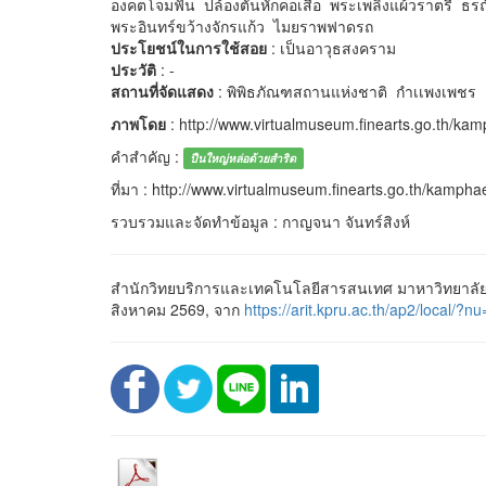
องคตโจมฟัน ปล้องตันหักคอเสือ พระเพลิงแผ้วราตรี ธรณ
พระอินทร์ขว้างจักรแก้ว ไมยราพฟาดรถ
ประโยชน์ในการใช้สอย
: เป็นอาวุธสงคราม
ประวัติ
: -
สถานที่จัดแสดง
: พิพิธภัณฑสถานแห่งชาติ กำเเพงเพชร
ภาพโดย
: http://www.virtualmuseum.finearts.go.th/k
คำสำคัญ :
ปืนใหญ่หล่อด้วยสำริด
ที่มา : http://www.virtualmuseum.finearts.go.th/kamph
รวบรวมและจัดทำข้อมูล : กาญจนา จันทร์สิงห์
สำนักวิทยบริการและเทคโนโลยีสารสนเทศ มาหาวิทยาลัยรา
สิงหาคม 2569, จาก
https://arit.kpru.ac.th/ap2/loca