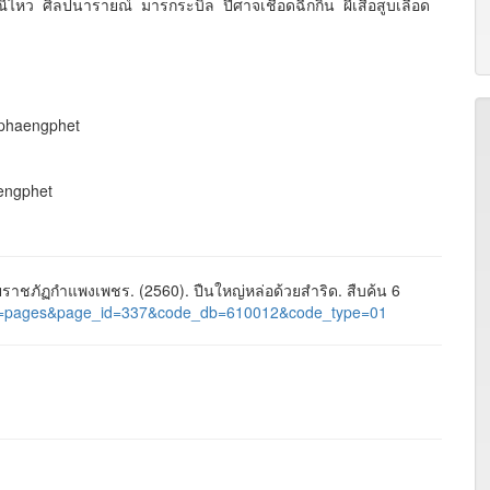
ีไหว ศิลปนารายณ์ มารกระบิล ปีศาจเชือดฉีกกิน ผีเสื้อสูบเลือด
amphaengphet
aengphet
ชภัฏกำแพงเพชร. (2560). ปืนใหญ่หล่อด้วยสำริด. สืบค้น 6
l/?nu=pages&page_id=337&code_db=610012&code_type=01