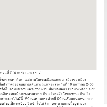
 ตอนที่ 7 (บ้านพรานกระต่าย)]
ด็จตรวจตราโบราณสถานในเขตเมืองและนอก เมืองของเมือง
พื่อสำรวจร่องรอยตามเส้นทางถนนพระร่วง วันที่ 18 มกราคม 2450
สด็จไปตามแนวถนนพระร่วง ผ่านเมืองพลับพลา เขานางทอง ประทับ
ากที่ประทับเมืองบางพานเวลาเช้า 3 โมงครึ่ง โดยพาหนะช้าง ถึง
่ายเอาไว้ดงันี้ “ที่บ้านพรานกระต่ายนี้ มีบ้านเรือนแน่นหนา ทุกๆ
ียบร้อยเป็นระเบียบ จึงเข้าใจได้ว่าราษฎรตามแถบนี้อยู่ข้างจะ