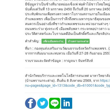
มีข้อมูลว่าเป็นช้างที่นายหม่องเซ็งเพ่ พ่อค้าไม้ชาวไทยให
นับตั้งแต่วันที่ 13 มกราคม 2450 ถึงวันที่ 20 มกราคม 245
ประทับพักแรมเพื่อทรงตรวจตราโบราณสถานภายในเมืองแล
กำแพงเพชร เพื่อเป็นการรำลึกถึงพระมหากรุณาธิคุณของพระ
สมควรเป็นอย่างยิ่งที่ชาวกำแพงเพชรและหน่วยงานต่างๆ 
ถนนพระร่วง ทุ่งจระเข้ เมืองพลับพลา กระจกหอบ่าวสาว แล
ประวัติศาสตร์และโบราณคดีอันเป็นศักดิ์ศรีและเกียรติป
คำสำคัญ :
เที่ยวเมืองพระร่วง,
บ้านพรานกระต่าย
ที่มา : กองทุนส่งเสริมงานวัฒนธรรมจังหวัดกำแพงเพชร. (2
จากการสัมมนาและทบทวน เมื่อวันที่ 27-28 กันยายน 25
รวบรวมและจัดทำข้อมูล : กาญจนา จันทร์สิงห์
สำนักวิทยบริการและเทคโนโลยีสารสนเทศ มาหาวิทยาลัยราช
(บ้านพรานกระต่าย). สืบค้น 8 สิงหาคม 2569, จาก
https:/
nu=pages&page_id=1313&code_db=610001&code_ty