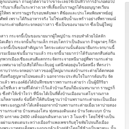
ปลูกแน่นหนา ถามดูได้ความว่าเขาจะเลยใช้เป็นที่ว่าการอำเภอต่อไป
ำรับมาเลี้ยงในระหว่างเวลาที่เลี้ยงนั้นราษฏรได้ขออนุญาตเวียน
็นผู้ให้พร พวกราษฏรรับรอบพลับพลา ตีฆ้องและประโคมพิณพาทย์อยู่
ัพท์ เพราะได้กินอาหารจริง ไม่ใช่แต่จิบน้ำมะพร้าวอย่างที่พราหมณ์
นกระต่ายคือกระจกหอบ่าวสาว ซึ่งเป็นของนายมาก ซึ่งเป็นผู้ใหญ่
าว กระจกนี้เป็นของนายมากผู้ใหญ่บ้าน กรอบทำด้วยไม้สลัก
เดียว กระจกนั้นก็บานเล็ก กรอบโตกว่าเป็นอันมาก ถ้าดูผาดๆ ก็นึก
กระจกนี้เป็นของสำคัญมาก ใครจะแต่งงานนั้นต้องมายืมกระจกบานนี้
รรมเนียมเช่นนี้มานานแล้ว กระจกนี้นายมากว่าได้รับมรดกสืบต่อกัน
ถูกพวกเมืองเชียงแสนตีแตกกระจัดกระจายหนีมาอยู่ที่พรานกระต่าย
ศมาฉวยไปเสียได้ก็จะเจ็บอยู่ แต่นึกค่อยอุ่นใจนิดหนึ่ง ที่ตรงว่า
งไม่ทราบว่ากระจกหอบ่าวสาวของผู้ใหญ่มากแห่งบ้านกระต่ายได้ตกทอด
ู่หรือหรือสูญหายไปหมดแล้ว นอกจากจะประทับใจในการต้อนรับ จัด
้ว พระองค์ยังได้บันทึกชมชาวพรานกระต่ายว่า เป็นผู้มีกิริยา
ม่ใช่ที่เลว ตามที่ได้กล่าวไว้แล้วบ้านเรือนก็มีแน่นหนามาก ราษฏรก็
 ซึ่งทำให้เข้าใจว่า ที่นี่จะได้เป็นที่ตั้งบ้านเมืองมาแต่โบราณกาล
อมถนนก็หลายหลัง ข้อนี้ทำให้สันนิษฐานว่าบ้านพรานกระต่ายจะเป็นเมือง
เด็จพระมงกุฏเกล้าได้เสด็จออกจากบ้านพรานกระต่ายเมื่อเวลาบ่ายสอง
พรานกระต่าย บ้านหนองโสน ทุ่งหนองดินแดง บ้านวังตะแบก บ้าน
20 มกราคม 2450 เสด็จออกเดินทางเวลา 3 โมงเช้า โดยใช้ช้างเป็น
ผ่านเขตแดนระหว่างเมืองกำแพงเพชรกับสุโขทัยไปจนถึงเมือง
ของพระบาทสมเด็จพระมงกุฎุเกล้าเจ้าอยู่หัวโดยใช้ช้างเป็นพาหนะ นั้น