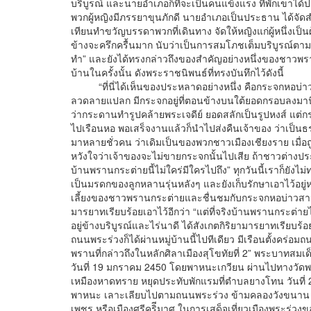
บริบูรณ์ และนายอำเภอก็ทีจะเป็นคนแข็งแรง ที่พักเขาได้
พวกผู้หญิงมีภรรยาขุนภักดี นายอำเภอเป็นประธาน ได้จัดส
เทียนทำขวัญบรรดาพวกที่เดินทาง จัดให้หญิงแก่ผู้หนึ่งเป
ข้างจะครึกครื้นมาก นับว่าเป็นการสมโภชเต็มบริบูรณ์ตามศ
ทำ” และยังได้ทรงกล่าวถึงของสำคัญอย่างหนึ่งของชาวพรา
บ้านในครั้งนั้น ดังพระราชนิพนธ์ที่ทรงบันทึกไว้ดังนี้
“ที่นี่ได้เห็นของประหลาดอย่างหนึ่ง คือกระจกหอบ่าวส
ลวดลายแปลก มีกระจกอยู่ที่ตอนข้างบนใต้ยอดกรอบลงมานิด
ว่ากระดานทำรูปคล้ายพระเจดีย์ ยอดสลักเป็นรูปหงส์ แต่
ไปเรือนหอ พอเสร็จงานแล้วก็นำไปส่งคืนเจ้าของ ว่าเป็นธ
มาหลายชั่วคน ว่าเดิมเป็นของพวกชาวเมืองเชียงราย เมื่อ
หวังใจว่าเจ้าของจะไม่ขายกระจกนั้นไปเสีย ถ้าชาวต่างประเท
บ้านพรานกระต่ายนี้ไม่ใคร่มีใครไปถึง” ทุกวันนี้เราก็ยั
เป็นมรดกของลูกหลานรุ่นหลังๆ และยังเก็บรักษาเอาไว้อย
เลี้ยงของชาวพรานกระต่ายและชื่นชมกับกระจกหอบ่าวสาวแล
มารยาทเรียบร้อยเอาไว้อีกว่า “แต่ที่จริงบ้านพรานกระต่ายไ
อยู่ข้างบริบูรณ์และไร่นาดี ได้สังเกตกิริยามารยาทเรียบร้อย
ถนนพระร่วงก็ได้ผ่านหมู่บ้านนี้ไปทีเดียว มีเรือนตั้งคร่
พรานที่กล่าวถึงในหลักศิลาเมืองสุโขทัยที่ 2” พระบาทสม
วันที่ 19 มกราคม 2450 โดยพาหนะเกวียน ผ่านไปทางวัด
เหมืองหาดทราย หยุดประทับพักแรมที่ตำบลยางโทน วันที่ 
พาหนะ เลาะเลียบไปตามถนนพระร่วง ข้ามคลองวังขนาน ผ
เพชร หรือเมืองศรีคริีมาศ ในการเสด็จเที่ยวเมืองพระร่วง