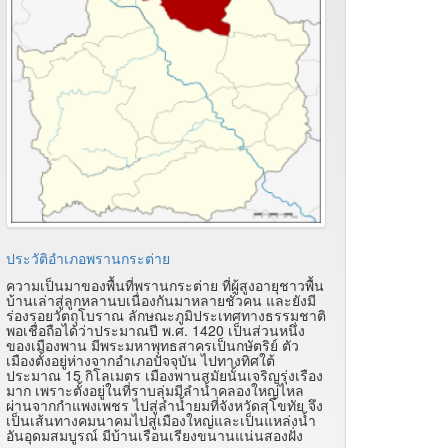
ประวัติอำเภอพรานกระต่าย
ความเป็นมาของพื้นที่พรานกระต่าย ที่ผู้สูงอายุชาวพื้น
บ้านเล่าสู่ลูกหลานบเนื่องกันมาหลายชั่วคน และยังมี
ร่องรอยวัตถุโบราณ ลักษณะภูมิประเทศทางธรรมชาติ
พอเชื่อถือได้ว่าประมาณปี พ.ศ. 1420 เป็นส่วนหนึ่ง
ของเมืองพาน มีพระมหาพุทธสาครเป็นกษัตริย์ ตัว
เมืองตั้งอยู่ห่างจากอำเภอปัจจุบัน ไปทางทิศใต้
ประมาณ 15 กิโลเมตร เมืองพานสมัยนั้นเจริญรุ่งเรือง
มาก เพราะตั้งอยู่ในที่ราบลุ่มมีลำน้ำคลองใหญ่ไหล
ผ่านจากกำแพงเพชร ไปสู่ลำน้ำยมที่จังหวัดสุโขทัย จึง
เป็นเส้นทางคมนาคมไปสู่เมืองใหญ่และเป็นแหล่งน้ำ
อันอุดมสมบูรณ์ มีบ้านเรือนเรียงขนานแน่นสองฝั่ง