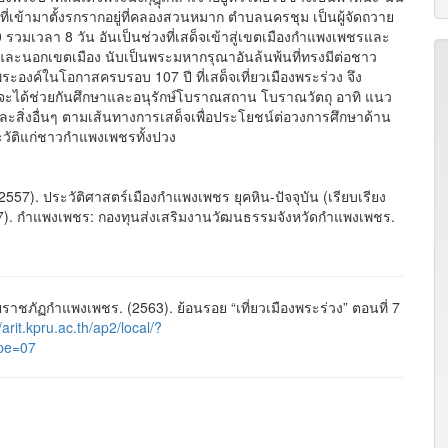
ญ่ที่เข้ามาตั้งรกรากอยู่ที่คลองสวนหมาก ตำบลนครชุม เป็นผู้จัดถวาย
0 รวมเวลา 8 วัน อันเป็นช่วงที่เสด็จเข้าสู่เขตเมืองกำแพงเพชรและ
ะนอกเขตเมือง นับเป็นพระมหากรุณาอันล้นพ้นที่ทรงมีต่อชาว
องค์ในโอกาสครบรอบ 107 ปี ที่เสด็จเที่ยวเมืองพระร่วง จึง
จะได้ช่วยกันศึกษาและอนุรักษ์โบราณสถาน โบราณวัตถุ อาทิ แนว
ะสิ่งอื่นๆ ตามเส้นทางการเสด็จเพื่อประโยชน์ต่อวงการศึกษาด้าน
ระวัติแก่ชาวกำแพงเพชรทั้งปวง
557). ประวัติศาสตร์เมืองกำแพงเพชร ยุคหิน-ปัจจุบัน (เรียบเรียง
57). กำแพงเพชร: กองทุนส่งเสริมงานวัฒนธรรมจังหวัดกำแพงเพชร.
ภัฏกำแพงเพชร. (2563). ย้อนรอย “เที่ยวเมืองพระร่วง” ตอนที่ 7
/arit.kpru.ac.th/ap2/local/?
pe=07