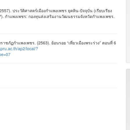
557). ประวัติศาสตร์เมืองกำแพงเพชร ยุคหิน-ปัจจุบัน (เรียบเรียง
57). กำแพงเพชร: กองทุนส่งเสริมงานวัฒนธรรมจังหวัดกำแพงเพชร.
ภัฏกำแพงเพชร. (2563). ย้อนรอย “เที่ยวเมืองพระร่วง” ตอนที่ 6
.kpru.ac.th/ap2/local/?
pe=07