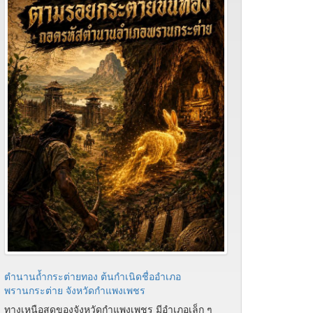
ตำนานถ้ำกระต่ายทอง ต้นกำเนิดชื่ออำเภอ
พรานกระต่าย จังหวัดกำแพงเพชร
ทางเหนือสุดของจังหวัดกำแพงเพชร มีอำเภอเล็ก ๆ