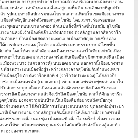
ด้พบร่องรอยการบุกรุกทำลายโบราณสถานบริเวณนอกเมืองทางด้าน
องมุงหลังคา เศษอิฐหล่นเกลื่อนอยู่ตามพื้นดิน น่าเสียดายที่ถูกปรับ
ล้ว รูปแบบทางศิลปกรรมของโบราณสถานที่พบในเขตเมืองบางพาน
้เป็นเมืองสำคัญอีกแหง่หนึ่งของกรุงสุโขทัย โดยเฉพาะร่องรอยของ
ระพุทธบาทบนเขานางทอง ล้วนเป็นสิ่งที่สร้างขึ้นในสมัย สุโขทัย
างพานคงมีเจ้าเมืองที่กล้าแกร่งปกครอง ดังหลักฐานจากศิลาจารึก
อขุนรามคำแหง บ้านเมืองเกิดความแตกแยกเมืองสำคัญอย่างเชียงทอง
ายใต้การปกครองของสุโขทัย จนเมื่อพระมหาธรรมราชาลิไทยขึ้น
นเดียวกัน โดยให้ความสำคัญของเมืองบางพานเอาไว้เทียบเท่ากับเมือง
ทเอาไว้บนยอดเขานางทอง พร้อมกับเมืองอื่นๆ อีกสามแหง่คือ เมือง
ละเมืองพระบาง (นครสวรรค์) บนยอดเขากบ นอกจากนี้เมืองบางพาน
ขทัย เพราะเป็นเมืองที่อยู่ระหว่างกลางจากสุโขทัยกับกำแพงเพชร
เมืองสุโขทัย ดังจารึกหลักที่ 4 (จารึกวัดป่ามะม่วง) ได้กล่าวถึง
าชจากเมืองนครพัน (เมาะตะมะ) เข้ามาเผยแพร่พระพุทธศาสนาใน
ปรับสักการะบูชาตั้งแต่เมืองฉอดแล้วเดินทางมายังเมืองเชียงทอง
พชรมายังเมืองบางพานแล้วจึงเข้าถึงเมืองสุโขทัย หากได้ศึกษาจารึก
ุคสุโขทัย ยังคงความเป็นบ้านเป็นเมืองสืบต่อมาจนถึงสมัยกรุง
ืองกำแพงเพชร ได้สั่งให้มีการปรับปรุงถนนหลวง ขุดลอกท่อปู่พระยา
าที่เมืองบางพาน จากหลักฐานอันนี้แสดงให้เห็นวา่เมืองบางพานมี
พงเพชรอย่างเมืองนครชุม เมืองคณฑี เมืองไตรตรึงษ์ เรื่องราวของ
วิงวอนให้ชาวกำแพงเพชรทุกคนร่วมใจกันผนึกกำลังขึ้นต่อสู้และทำ
รยึดครองของพวกนายทุน