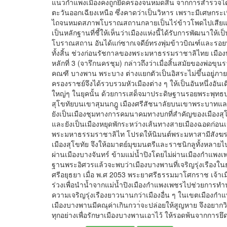
แนวกำแพงเมืองคงถูกยึดครองจนหมดสิ้น จากการสำรวจไ
ตะวันออกเฉียงเหนือ ซึ่งคาดว่าเป็นวิหาร เพราะมีเศษกระเบื้
ไถจนหมดสภาพโบราณสถานกลายเป็นไร่ข้าวโพดไปเสียแ
เป็นหลักฐานที่ชี้ให้เห็นว่าเมืองแห่งนี้ได้รับการพัฒนาให
โบราณสถาน อันได้แก่ซากเจดีย์ทรงพุ่มข้าวบิณฑ์และรอยพ
ทั้งสิ้น ช่วงก่อนรัชกาลของพระมหาธรรมราชาลิไทย เมืองบ
หลักที่ 3 (จารึกนครชุม) กล่าวถึงว่าเมื่อสิ้นสมัยของพ่
คณฑี บางพาน พระบาง ต่างแยกตัวเป็นอิสระไม่ขึ้นอยู่ภ
ครองราชย์จึงได้รวบรวมหัวเมืองต่าง ๆ ให้เป็นอันหนึ่งอั
ใหญ่ๆ ในยุคนั้น ด้วยการเสด็จมาประดิษฐานรอยพระพุทธบา
สุโขทัยบนเขาสุมนกฎู เมืองศรีสัชนาลัยบนเขาพระบาทแ
ยังเป็นเมืองชุมทางการคมนาคมทางบกที่สำคัญของเมืองสุโ
และยังเป็นเมืองหยุดพักระหว่างเส้นทางสายเมืองฉอดก่อนเข้า
พระมหาธรรมราชาลิไท โปรดให้นิมนต์พระมหาสามีสังฆร
เมืองสุโขทัย จึงให้อมาตย์มุขมนตรีและราชนิกลูทั้งหลายไ
ผ่านเมืองบางจันทร์ ข้ามแม่น้ำปิงโดยไม่ผ่านเมืองกำแพงเ
ฐานพระอิศวรแล้วจะพบว่าเมืองบางพานที่เจริญรุ่งเรืองในย
ศรีอยุธยา เมื่อ พ.ศ 2053 พระยาศรีธรรมมาโศกราช เจ้าเม
ร่วงเพื่อนำน้ำจากแม่น้ำปิงเมืองกำแพงเพชรไปช่วยการทำน
ความเจริญรุ่งเรืองยาวนานกว่าเมืองอื่น ๆ ในเขตเมืองกำแ
เมืองบางพานมีคณุค่าเกินกวา่จะปล่อยให้สูญหาย จึงอยาก
ทุกอย่างเพื่อรักษาเมืองบางพานเอาไว้ ให้รอดพ้นจากกา