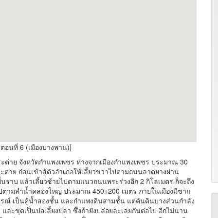
ตอนที่ 6 (เมืองบางพาน)]
กระต่าย จังหวัดกำแพงเพชร ห่างจากเมืองกำแพงเพชร ประมาณ 30
ต่าย ก่อนเข้าสู้ตัวอำเภอให้เลี้ยวขวาไปตามถนนลาดยางผ่าน
างพื้นราบ แล้วเลี้ยวซ้ายไปตามแนวถนนพระร่วงอีก 2 กิโลเมตร ก็จะถึง
บไปตามลำน้ำคลองใหญ่ ประมาณ 450+200 เมตร ภายในเมืองมีซาก
รณ์ เป็นคู้น้ำสองชั้น และกำแพงดินสามชั้น แต่คันดินบางส่วนกำลัง
่ และขุดเป็นบ่อเลี้ยงปลา ซึ่งถ้ายังปล่อยละเลยกันต่อไป อีกไม่นาน