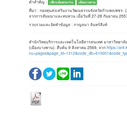
คำสำคัญ :
เที่ยวเมืองพระร่วง,
เมืองบางพาน
ที่มา : กองทุนส่งเสริมงานวัฒนธรรมจังหวัดกำแพงเพชร. (2
จากการสัมมนาและทบทวน เมื่อวันที่ 27-28 กันยายน 25
รวบรวมและจัดทำข้อมูล : กาญจนา จันทร์สิงห์
สำนักวิทยบริการและเทคโนโลยีสารสนเทศ มาหาวิทยาลัยราช
(เมืองบางพาน). สืบค้น 9 สิงหาคม 2569, จาก
https://arit
nu=pages&page_id=1312&code_db=610001&code_ty