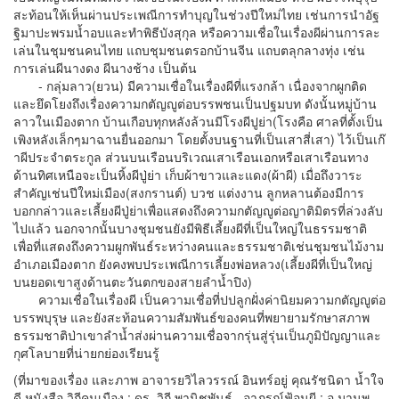
สะท้อนให้เห็นผ่านประเพณีการทำบุญในช่วงปีใหม่ไทย เช่นการนำอัฐ
ฐิมาปะพรมน้ำอบและทำพิธีบังสุกุล หรือความเชื่อในเรื่องผีผ่านการละ
เล่นในชุมชนคนไทย แถบชุมชนตรอกบ้านจีน แถบตลุกลางทุ่ง เช่น
การเล่นผีนางดง ผีนางช้าง เป็นต้น
- กลุ่มลาว(ยวน) มีความเชื่อในเรื่องผีที่แรงกล้า เนื่องจากผูกติด
และยึดโยงถึงเรื่องความกตัญญูต่อบรรพชนเป็นปฐมบท ดังนั้นหมู่บ้าน
ลาวในเมืองตาก บ้านเกือบทุกหลังล้วนมีโรงผีปูย่า(โรงคือ ศาลที่ตั้งเป็น
เพิงหลังเล็กๆมาฉานยื่นออกมา โดยตั้งบนฐานที่เป็นเสาสี่เสา) ไว้เป็นเก๊
าผีประจำตระกูล ส่วนบนเรือนบริเวณเสาเรือนเอกหรือเสาเรือนทาง
ด้านทิศเหนือจะเป็นหิ้งผีปู่ย่า เก็บผ้าขาวและแดง(ผ้าผี) เมื่อถึงวาระ
สำคัญเช่นปีใหม่เมือง(สงกรานต์) บวช แต่งงาน ลูกหลานต้องมีการ
บอกกล่าวและเลี้ยงผีปู่ย่าเพื่อแสดงถึงความกตัญญูต่อญาติมิตรที่ล่วงลับ
ไปแล้ว นอกจากนั้นบางชุมชนยังมีพิธีเลี้ยงผีที่เป็นใหญ่ในธรรมชาติ
เพื่อที่แสดงถึงความผูกพันธ์ระหว่างคนและธรรมชาติเช่นชุมชนไม้งาม
อำเภอเมืองตาก ยังคงพบประเพณีการเลี้ยงพ่อหลวง(เลี้ยงผีที่เป็นใหญ่
บนยอดเขาสูงด้านตะวันตกของสายลำน้ำปิง)
ความเชื่อในเรื่องผี เป็นความเชื่อที่ปปลูกฝั่งค่านิยมความกตัญญูต่อ
บรรพบุรุษ และยังสะท้อนความสัมพันธ์ของคนที่พยายามรักษาสภาพ
ธรรมชาติป่าเขาลำน้ำส่งผ่านความเชื่อจากรุ่นสู่รุ่นเป็นภูมิปัญญาและ
กุศโลบายที่น่ายกย่องเรียนรู้
(ที่มาของเรื่อง และภาพ อาจารยวิไลวรรณ์ อินทร์อยู่ คุณรัชนิดา น้ำใจ
ดี หนังสือ วิถีคนเมือง : ดร. วิถี พานิชพันธ์ , อาภรณ์ฟ้อนผี : อ.มานพ