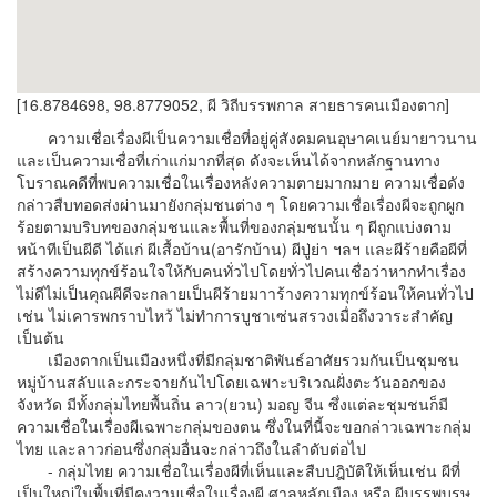
[16.8784698, 98.8779052, ผี วิถีบรรพกาล สายธารคนเมืองตาก]
ความเชื่อเรื่องผีเป็นความเชื่อที่อยู่คู่สังคมคนอุษาคเนย์มายาวนาน
และเป็นความเชื่อที่เก่าแก่มากที่สุด ดังจะเห็นได้จากหลักฐานทาง
โบราณคดีที่พบความเชื่อในเรื่องหลังความตายมากมาย ความเชื่อดัง
กล่าวสืบทอดส่งผ่านมายังกลุ่มชนต่าง ๆ โดยความเชื่อเรื่องผีจะถูกผูก
ร้อยตามบริบทของกลุ่มชนและพื้นที่ของกลุ่มชนนั้น ๆ ผีถูกแบ่งตาม
หน้าทีเป็นผีดี ได้แก่ ผีเสื้อบ้าน(อารักบ้าน) ผีปู่ย่า ฯลฯ และผีร้ายคือผีที่
สร้างความทุกข์ร้อนใจให้กับคนทั่วไปโดยทั่วไปคนเชื่อว่าหากทำเรื่อง
ไม่ดีไม่เป็นคุณผีดีจะกลายเป็นผีร้ายมาาร้างความทุกข์ร้อนให้คนทั่วไป
เช่น ไม่เคารพกราบไหว้ ไม่ทำการบูชาเซ่นสรวงเมื่อถึงวาระสำคัญ
เป็นต้น
เมืองตากเป็นเมืองหนึ่งที่มีกลุ่มชาติพันธ์อาศัยรวมกันเป็นชุมชน
หมู่บ้านสลับและกระจายกันไปโดยเฉพาะบริเวณฝั่งตะวันออกของ
จังหวัด มีทั้งกลุ่มไทยพื้นถิ่น ลาว(ยวน) มอญ จีน ซึ่งแต่ละชุมชนก็มี
ความเชื่อในเรื่องผีเฉพาะกลุ่มของตน ซึ่งในที่นี้จะขอกล่าวเฉพาะกลุ่ม
ไทย และลาวก่อนซึ่งกลุ่มอื่นจะกล่าวถึงในลำดับต่อไป
- กลุ่มไทย ความเชื่อในเรื่องผีที่เห็นและสืบปฎิบัติให้เห็นเช่น ผีที่
เป็นใหญ่ในพื้นที่มีคงวามเชื่อในเรื่องผี ศาลหลักเมือง หรือ ผีบรรพบุรุษ