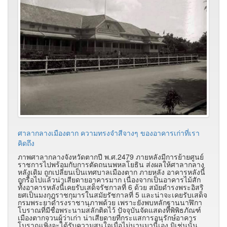
ศาลากลางเมืองตาก ความทรงจำสีจางๆ ของอาคารเก่าที่เรา
คิดถึง
ภาพศาลากลางจังหวัดตากปี พ.ศ.2479 ภายหลังมีการย้ายศูนย์
ราชการไปพร้อมกับการตัดถนนพหลโยธิน ส่งผลให้ศาลากลาง
หลังเดิม ถูกเปลี่ยนเป็นเทศบาลเมืองตาก ภายหลัง อาคารหลังนี้
ถูกรื้อไปแล้วน่าเสียดายอาคารมาก เนื่องจากเป็นอาคารไม้สัก
ทั้งอาคารหลังนี้เคยรับเสด็จรัชกาลที่ 6 ด้วย สมัยดำรงพระอิสริ
ยศเป็นมงกุฎราชกุมารในสมัยรัชกาลที่ 5 และน่าจะเคยรับเสด็จ
กรมพระยาดำรงราชานุภาพด้วย เพราะยังพบหลักฐานนาฬิกา
โบราณที่มีชื่อพระนามสลักติดไว้ ปัจจุบันจัดแสดงที่พิพิธภัณฑ์
เมืองตากจวนผู้ว่าเก่า น่าเสียดายที่กระแสการอนุรักษ์อาคาร
โบราณเพิ่งจะได้รับความสนใจเมื่อไม่นานมานี้เอง มิเช่นนั้น