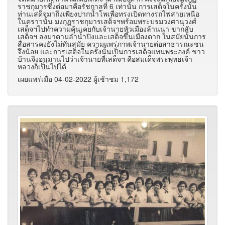
ราชกุมารซึ่งต่อมาคือรัชกาลที่ 6 เท่านั้น การเสด็จในครั้งนั้น
ท่านเสด็จมาถึงเพียงปากน้ำโพเพื่อทรงเปิดทางรถไฟสายเหนือ
ในคราวนั้น มงกุฏราชกุมารเสด็จฯพร้อมพระบรมวงศานุวงศ์
เสด็จฯไปทำความคุ้นเคยกับเจ้านายหัวเมืองล้านนา ขากลับ
เสด็จฯ ลงมาตามลำน้ำปิงและเสด็จขึ้นเมืองตาก ในสมัยนั้นการ
สื่อสารคงยังไม่ทันสมัย ความแพร่ภาพเจ้านายต่อสาธารณะชน
จึงน้อย และการเสด็จในครั้งนั้นเป็นการเสด็จแทนพระองค์ ชาว
บ้านจึงอนุมานไปว่าเจ้านายที่เสด็จฯ คือสมเด็จพระพุทธเจ้า
หลวงก็เป็นไปได้
เผยแพร่เมื่อ 04-02-2022 ผู้เช้าชม 1,172