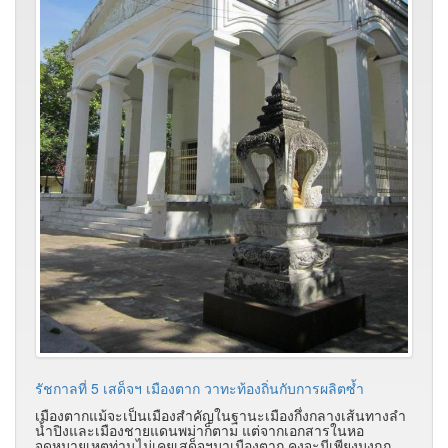
รัชกาลที่ 5 เสด็จฯ เมืองตาก วาทะท้องถิ่นกับการผลิตซ้ำ
เมืองตากแม้จะเป็นเมืองสำคัญในฐานะเมืองกึ่งกลางเส้นทางลำ
น้ำปิงและเมืองชายแดนพม่าก็ตาม แต่จากเอกสารในหอ
จดหมายเหตุท่านไม่เคยเสด็จฯมาเมืองตาก คงจะมีเพียงมงกุฏ