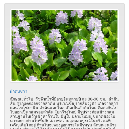
ผักตบชวา
ลักษณะทั่วไป วัชพืชน้ำที่มีอายุยืนหลายปี สูง 30-90 ซม. ลำต้น
สั้น รากแตกออกจากลำต้น บริเวณข้อ รากสีม่วงดำ เกิดจากสาร
แอนโทโซยานิน ลำต้นแตกไหล เกิดเป็นลำต้นใหม่ ติดต่อกันไป
ใบออกเป็นกลุ่มรอบลำต้น ใบกว้างใหญ่ มีรูปร่างค่อนข้างกลม
ส่วนฐานใบเว้าเข้าหาก้านใบ มีหูใบ ปลายใบมน ขนาดของใบ
ความยาวก้านใบขึ้นกับสภาพความอุดมสมบูรณ์ในบริเวณที่
เจริญเติบโตอยู่ ก้านใบจะพองออกภายในมีรูพรุน ลักษณะคล้าย
ผองนำ ช่วยพยุงให้ลำต้นลอดน้ำได้ ดอกออกเป็นช่อชนิดสไปด์