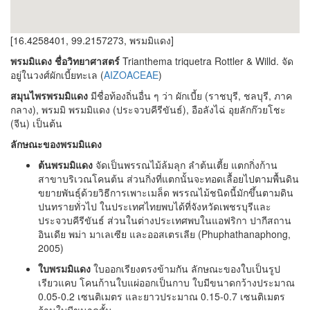
[16.4258401, 99.2157273, พรมมิแดง]
พรมมิแดง ชื่อวิทยาศาสตร์
Trianthema triquetra Rottler & Willd. จัด
อยู่ในวงศ์ผักเบี้ยทะเล (
AIZOACEAE
)
สมุนไพรพรมมิแดง
มีชื่อท้องถิ่นอื่น ๆ ว่า ผักเบี้ย (ราชบุรี, ชลบุรี, ภาค
กลาง), พรมมิ พรมมิแดง (ประจวบคีรีขันธ์), อือลังไฉ่ อุยลักก๊วยโชะ
(จีน) เป็นต้น
ลักษณะของพรมมิแดง
ต้นพรมมิแดง
จัดเป็นพรรณไม้ล้มลุก ลำต้นเตี้ย แตกกิ่งก้าน
สาขาบริเวณโคนต้น ส่วนกิ่งที่แตกนั้นจะทอดเลื้อยไปตามพื้นดิน
ขยายพันธุ์ด้วยวิธีการเพาะเมล็ด พรรณไม้ชนิดนี้มักขึ้นตามดิน
ปนทรายทั่วไป ในประเทศไทยพบได้ที่จังหวัดเพชรบุรีและ
ประจวบคีรีขันธ์ ส่วนในต่างประเทศพบในแอฟริกา ปากีสถาน
อินเดีย พม่า มาเลเซีย และออสเตรเลีย (Phuphathanaphong,
2005)
ใบพรมมิแดง
ใบออกเรียงตรงข้ามกัน ลักษณะของใบเป็นรูป
เรียวแคบ โคนก้านใบแผ่ออกเป็นกาบ ใบมีขนาดกว้างประมาณ
0.05-0.2 เซนติเมตร และยาวประมาณ 0.15-0.7 เซนติเมตร