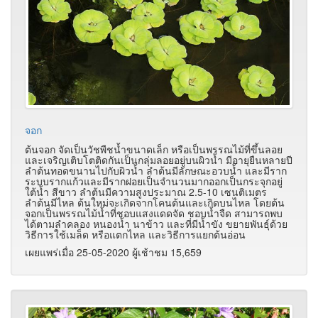
จอก
ต้นจอก จัดเป็นวัชพืชน้ำขนาดเล็ก หรือเป็นพรรณไม้ที่ขึ้นลอย
และเจริญเติบโตติดกันเป็นกลุ่มลอยอยู่บนผิวน้ำ มีอายุยืนหลายปี
ลำต้นทอดขนานไปกับผิวน้ำ ลำต้นมีลักษณะอวบน้ำ และมีราก
ระบบรากแก้วและมีรากฝอยเป็นจำนวนมากออกเป็นกระจุกอยู่
ใต้น้ำ สีขาว ลำต้นมีความสูงประมาณ 2.5-10 เซนติเมตร
ลำต้นมีไหล ต้นใหม่จะเกิดจากโคนต้นและเกิดบนไหล โดยต้น
จอกเป็นพรรณไม้น้ำที่ชอบแสงแดดจัด ชอบน้ำจืด สามารถพบ
ได้ตามลำคลอง หนองน้ำ นาข้าว และที่มีน้ำขัง ขยายพันธุ์ด้วย
วิธีการใช้เมล็ด หรือแตกไหล และวิธีการแยกต้นอ่อน
เผยแพร่เมื่อ 25-05-2020 ผู้เช้าชม 15,659