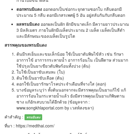
ก้านใบมีขนาดสั้น
ดอกพรมมิแดง
ออกดอกเป็นช่อกระจุกตามซอกใบ กลีบดอกมี
ประมาณ 5 กลีบ ดอกมีเกสรเพศผู้ 5 อัน อยู่สลับกันกับกลีบดอก
ผลพรมมิแดง
ออกผลเป็นฝัก ฝักมีขนาดเล็ก มีความยาวประมาณ
3 มิลลิเมตร ภายในฝักมีเมล็ดประมาณ 2 เมล็ด เมล็ดเป็นสีดำ
และมีลักษณะของเมล็ดเป็นรูปไต
สรรพคุณของพรมมิแดง
ต้นมีรสเย็นและขมเล็กน้อย ใช้เป็นยาดับพิษไข้หัว เช่น รักษา
อาการไข้ อาการกระหายน้ำ อาการร้อนใน เป็นฝีดาษ ส่วนมาก
ใช้ปรุงเป็นยาเขียวดับพิษร้อนทั้งปวง (ต้น)
ใบใช้เป็นยาขับเสมหะ (ใบ)
ต้นใช้เป็นยาขับเลือด (ต้น)
ดอกใช้เป็นยารักษาโรคประจำเดือนที่จางใส (ดอก)
บางข้อมูลระบุว่า ทั้งต้นนอกจากจะมีสรรพคุณเป็นยาแก้ไข้ แก้
อาการร้อนในกระหายน้ำแล้ว ยังมีสรรพคุณเป็นยาแก้พิษตาน
ซาง แก้อักเสบบวมได้อีกด้วย (ข้อมูลจาก :
www.songkhlaportal.com by เวสท์สงขลา)
คำสำคัญ :
พรมมิแดง
ที่มา : https://medthai.com/