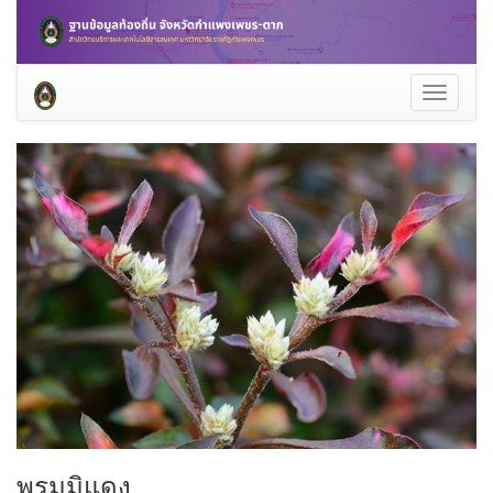
Toggle
navigati
พรมมิแดง