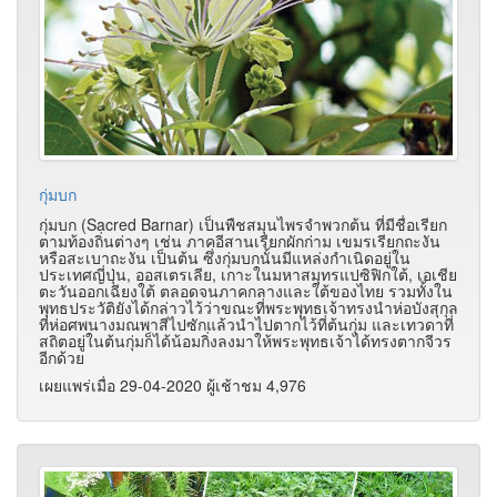
กุ่มบก
กุ่มบก (Sacred Barnar) เป็นพืชสมุนไพรจำพวกต้น ที่มีชื่อเรียก
ตามท้องถิ่นต่างๆ เช่น ภาคอีสานเรียกผักก่าม เขมรเรียกถะงัน
หรือสะเบาถะงัน เป็นต้น ซึ่งกุ่มบกนั้นมีแหล่งกำเนิดอยู่ใน
ประเทศญี่ปุ่น, ออสเตรเลีย, เกาะในมหาสมุทรแปซิฟิกใต้, เอเชีย
ตะวันออกเฉียงใต้ ตลอดจนภาคกลางและใต้ของไทย รวมทั้งใน
พุทธประวัติยังได้กล่าวไว้ว่าขณะที่พระพุทธเจ้าทรงนำห่อบังสุกุล
ที่ห่อศพนางมณพาสีไปซักแล้วนำไปตากไว้ที่ต้นกุ่ม และเทวดาที่
สถิตอยู่ในต้นกุ่มก็ได้น้อมกิ่งลงมาให้พระพุทธเจ้าได้ทรงตากจีวร
อีกด้วย
เผยแพร่เมื่อ 29-04-2020 ผู้เช้าชม 4,976