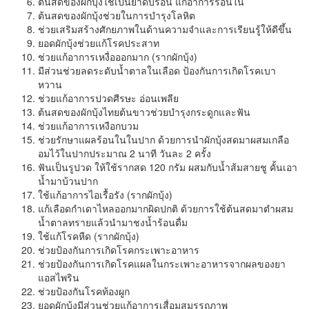
ต้นสดของผักบุ้งใช้เป็นยาดับร้อน แก้อาการร้อนใน
ต้นสดของผักบุ้งช่วยในการบำรุงโลหิต
ช่วยเสริมสร้างศักยภาพในด้านความจำและการเรียนรู้ให้ดีขึ้น
ยอดผักบุ้งช่วยแก้โรคประสาท
ช่วยแก้อาการเหงื่อออกมาก (รากผักบุ้ง)
มีส่วนช่วยลดระดับน้ำตาลในเลือด ป้องกันการเกิดโรคเบา
หวาน
ช่วยแก้อาการปวดศีรษะ อ่อนเพลีย
ต้นสดของผักบุ้งไทยต้นขาวช่วยบำรุงกระดูกและฟัน
ช่วยแก้อาการเหงือกบวม
ช่วยรักษาแผลร้อนในในปาก ด้วยการนำผักบุ้งสดมาผสมเกลือ
อมไว้ในปากประมาณ 2 นาที วันละ 2 ครั้ง
ฟันเป็นรูปวด ให้ใช้รากสด 120 กรัม ผสมกับน้ำส้มสายชู คั้นเอา
น้ำมาบ้วนปาก
ใช้แก้อาการไอเรื้อรัง (รากผักบุ้ง)
แก้เลือดกำเดาไหลออกมากผิดปกติ ด้วยการใช้ต้นสดมาตำผสม
น้ำตาลทรายแล้วนำมาชงน้ำร้อนดื่ม
ใช้แก้โรคหืด (รากผักบุ้ง)
ช่วยป้องกันการเกิดโรคกระเพาะอาหาร
ช่วยป้องกันการเกิดโรคแผลในกระเพาะอาหารจากผลของยา
แอสไพริน
ช่วยป้องกันโรคท้องผูก
ยอดผักบุ้งมีส่วนช่วยแก้อาการเสื่อมสมรรถภาพ