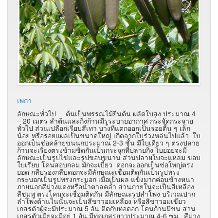
เพกา
ลักษณะทั่วไป ต้นเป็นพรรณไม้ยืนต้น ผลัดใบสูง ประมาณ 4
– 20 เมตร ลำต้นและกิ่งก้านมีรูระบายอากาศ กระจัดกระจาย
ทั่วไป ส่วนเปลือกเรียบสีเทา บางทีแตกออกเป็นรอยตื้น ๆ เล็ก
น้อย หรือรอยแผลเป็นขนาดใหญ่ เกิดจากใบร่วงหล่นไปแล้ว ใบ
ออกเป็นช่อคล้ายขนนกประมาณ 2-3 ชั้น มีใบเดียว ๆ ตรงปลาย
ก้านจะเรียงตรงข้ามชิดกันเป็นกระจุกที่ปลายกิ่ง ใบย่อยจะมี
ลักษณะเป็นรูปไข่และรูปขอบขนาน ส่วนปลายใบจะแหลม ขอบ
ใบเรียบ โคนสอบกลม มักจะเบี้ยว ดอกจะออกเป็นช่อใหญ่ตรง
ยอด กลีบรองกลีบดอกจะมีลักษณะเชื่อมติดกันเป็นรูปทรง
กระบอกเป็นรูปทรงกระบอก เมื่อเป็นผล แข็งมากค่อนข้างหนา
ภายนอกสีม่วงแดงหรือน้ำตาลคล้ำ ส่วนภายในจะเป็นสีเหลือง
สีชมพู ตรงโคนจะเชื่อมติดกัน มีลักษณะรูปลำโพง บริเวณปาก
ลำโพงด้านในนั้นจะเป็นสีขาวอมเหลือง หรือสีขาวอมเขียว
เกสรตัวผู้จะมีประมาณ 5 อัน ติดกับท่อดอก โคนก้านมีขน ส่วน
เกสรตัวเมียจะมีอยู่ 1 อัน มีท่อเกสรยาวประมาณ 4-6 ซม. สีม่วง