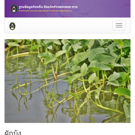
Toggle
navigati
ผักบุ้ง