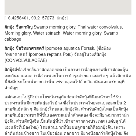
[16.4258401, 99.2157273, ผักบุ้ง]
ผักบุ้ง ชื่อสามัญ
Swamp morning glory, Thai water convolvulus,
Morning glory, Water spinach, Water morning glory, Swamp
cabbage
ผักบุ้ง ชื่อวิทยาศาสตร์
Ipomoea aquatica Forssk. (ชื่อพ้อง
วิทยาศาสตร์ Ipomoea reptans Poir.) จัดอยู่ในวงศ์ผักบุ้ง
(CONVOLVULACEAE)
ผักบุ้ง
มีชื่อเรียกอื่นว่าผักทอดยอด เป็นอาหารเพื่อสุขภาพที่เรามักจะคุ้น
เคยกันมาตลอดว่ามีส่วนช่วยในการบำรุงสายตา แต่จริง ๆ แล้วผักชนิด
นี้ยังมีประโยชน์มากกว่านั้น เพราะอุดมไปด้วยวิตามินและแร่ธาตุที่
สำคัญๆ
แต่ก่อนจะไปรู้ถึงประโยชน์มาดูกันก่อนว่าผักบุ้งที่นิยมนำมาใช้รับ
ประทานนั้นมีสายพันธุ์อะไรบ้าง ซึ่งในประเทศไทยจะแบ่งออกเป็น 2
สายพันธุ์หลัก ๆ คือ ผักบุ้งไทยและผักบุ้งจีน สำหรับผักบุ้งไทยเป็นผักบุ้ง
สายพันธุ์ธรรมชาติที่ขึ้นเองตามแม่น้ำลำคลอง ซึ่งจะมียางมากกว่าผัก
บุ้งจีน ส่วนผักบุ้งจีนเป็นพันธุ์ที่นำเข้ามาจากต่างประเทศ (แต่ปลูกได้
เองแล้วที่เมืองไทย) โดยส่วนมากที่นิยมปลูกขายก็คือผักบุ้งจีน เพราะ
ลำต้นค่อนข้างขาว ใบเขียวอ่อน ดอกขาว มียางน้อยกว่าผักบุ้งไทย จึง