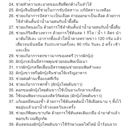
ช่วยทำความสะอาดของเสียที่ตกค้างในลำไส้
ผักบุ้งจีนมีฤทธิ์ช่วยในการขับปัสสาวะ แก้ปัสสาวะเหลือง
ช่วยแก้อาการปัสสาวะเป็นเลือด ถ่ายออกมาเป็นเลือด ด้วยการ
ใช้ลำต้นคั้นนำน้ำมาผสมกับน้ำผึ้งดื่ม
ช่วยแก้หนองใน ด้วยการใช้ลำต้นคั้นนำน้ำมาผสมกับน้ำผึ้งดื่ม
ช่วยแก้ริดสีดวงทวาร ด้วยการใช้ต้นสด 1 กิโล / น้ำ 1 ลิตร นำ
มาต้มให้เละ เอากากทิ้งแล้วใส่น้ำตาลทรายขาว 120 กรัม แล้ว
เคี่ยวจนข้นหนืด รับประทานครั้งละ 90 กรัม วันละ 2 ครั้ง เช้า
และเย็น
ช่วยแก้อาการตกขาวมากของสตรี (รากผักบุ้ง)
ผักบุ้งรสเย็นมีสรรพคุณช่วยถอนพิษเบื่อเมา
รากผักบุ้งรสจืดเฝื่อนมีสรรพคุณช่วยถอนพิษสำแดง
ผักบุ้งขาวหรือผักบุ้งจีนช่วยให้เจริญอาหาร
ช่วยต่อต้านเชื้อแบคทีเรีย
ช่วยแก้อาการฟกช้ำ (ผักบุ้งไทยต้นขาว)
ดอกของผักบุ้งไทยต้นขาวใช้เป็นยาแก้กลากเกลื้อน
ใช้ถอนพิษจากแมลงสัตว์กัดต่อย (ผักบุ้งไทยต้นขาว)
แก้แผลมีหนองช้ำ ด้วยการใช้ต้นสดต้มน้ำให้เดือดนาน ๆ ทิ้งไว้
พออุ่นแล้วเอาน้ำล้างแผลวันละครั้ง
ช่วยแก้พิษตะขาบกัด ด้วยการใช้ต้นสดเติมเกลือ นำมาตำแล้ว
พอกบริเวณที่ถูกกัด
ต้นสดของผักบุ้งไทยต้นขาวใช้รักษาแผลไฟไหม้ น้ำร้อนลวก