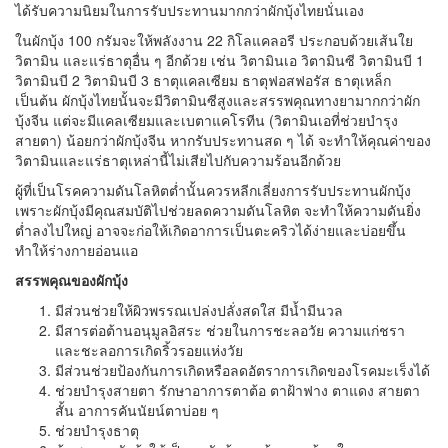
ได้รับความนิยมในการรับประทานมากกว่าผักบุ้งไทยนั่นเอง
ในผักบุ้ง 100 กรัมจะให้พลังงาน 22 กิโลแคลอรี ประกอบด้วยเส้นใย
วิตามิน และแร่ธาตุอื่น ๆ อีกด้วย เช่น วิตามินเอ วิตามินซี วิตามินบี 1
วิตามินบี 2 วิตามินบี 3 ธาตุแคลเซียม ธาตุฟอสฟอรัส ธาตุเหล็ก
เป็นต้น ผักบุ้งไทยนั้นจะมีวิตามินซีสูงและสรรพคุณทางยามากกว่าผัก
บุ้งจีน แต่จะมีแคลเซียมและเบตาแคโรทีน (วิตามินเอที่ช่วยบำรุง
สายตา) น้อยกว่าผักบุ้งจีน หากรับประทานสด ๆ ได้ จะทำให้คุณค่าของ
วิตามินและแร่ธาตุเหล่านี้ไม่เสียไปกับความร้อนอีกด้วย
ผู้ที่เป็นโรคความดันโลหิตต่ำนั้นควรหลีกเลี่ยงการรับประทานผักบุ้ง
เพราะผักบุ้งมีคุณสมบัติไปช่วยลดความดันโลหิต จะทำให้ความดันยิ่ง
ต่ำลงไปใหญ่ อาจจะก่อให้เกิดอาการเป็นตะคริวได้ง่ายและบ่อยขึ้น
ทำให้ร่างกายอ่อนแอ
สรรพคุณของผักบุ้ง
มีส่วนช่วยให้ผิวพรรณเปล่งปลั่งสดใส มีน้ำมีนวล
มีสารต่อต้านอนุมูลอิสระ ช่วยในการชะลอวัย ความแก่ชรา
และชะลอการเกิดริ้วรอยแห่งวัย
มีส่วนช่วยป้องกันการเกิดหรือลดอัตราการเกิดของโรคมะเร็งได้
ช่วยบำรุงสายตา รักษาอาการตาต้อ ตาฝ้าฟาง ตาแดง สายตา
สั้น อาการคันนัยน์ตาบ่อย ๆ
ช่วยบำรุงธาตุ