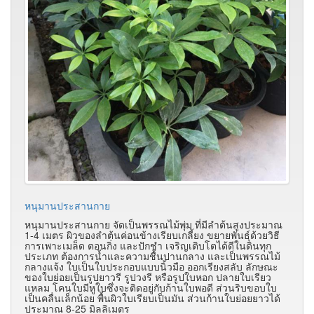
หนุมานประสานกาย
หนุมานประสานกาย จัดเป็นพรรณไม้พุ่ม ที่มีลำต้นสูงประมาณ
1-4 เมตร ผิวของลำต้นค่อนข้างเรียบเกลี้ยง ขยายพันธุ์ด้วยวิธี
การเพาะเมล็ด ตอนกิ่ง และปักชำ เจริญเติบโตได้ดีในดินทุก
ประเภท ต้องการน้ำและความชื้นปานกลาง และเป็นพรรณไม้
กลางแจ้ง ใบเป็นใบประกอบแบบนิ้วมือ ออกเรียงสลับ ลักษณะ
ของใบย่อยเป็นรูปยาวรี รูปวงรี หรือรูปใบหอก ปลายใบเรียว
แหลม โคนใบมีหูใบซึ่งจะติดอยู่กับก้านใบพอดี ส่วนริบขอบใบ
เป็นคลื่นเล็กน้อย พื้นผิวใบเรียบเป็นมัน ส่วนก้านใบย่อยยาวได้
ประมาณ 8-25 มิลลิเมตร