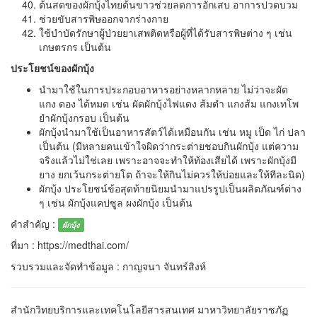
ต้นสดของผักบุ้งไทยต้นขาวช่วยลดการอักเสบ อาการปวดบวม
ช่วยขับสารพิษออกจากร่างกาย
ใช้บำบัดรักษาผู้ป่วยยาเสพติดหรือผู้ที่ได้รับสารพิษต่าง ๆ เช่น
เกษตรกร เป็นต้น
ประโยชน์ของผักบุ้ง
นำมาใช้ในการประกอบอาหารอย่างหลากหลาย ไม่ว่าจะผัด
แกง ดอง ได้หมด เช่น ผัดผักบุ้งไฟแดง ส้มตำ แกงส้ม แกงเทโพ
ยําผักบุ้งกรอบ เป็นต้น
ผักบุ้งนำมาใช้เป็นอาหารสัตว์ได้เหมือนกัน เช่น หมู เป็ด ไก่ ปลา
เป็นต้น (มีหลายคนเข้าใจผิดว่ากระต่ายชอบกินผักบุ้ง แต่ความ
จริงแล้วไม่ใช่เลย เพราะอาจจะทำให้ท้องเสียได้ เพราะผักบุ้งมี
ยาง ยกเว้นกระต่ายโต ถ้าจะให้กินไม่ควรให้บ่อยและให้ทีละนิด)
ผักบุ้ง ประโยชน์ข้อสุดท้ายนิยมนำมาแปรรูปเป็นผลิตภัณฑ์ต่าง
ๆ เช่น ผักบุ้งแคปซูล ผงผักบุ้ง เป็นต้น
คำสำคัญ :
ผักบุ้ง
ที่มา : https://medthai.com/
รวบรวมและจัดทำข้อมูล : กาญจนา จันทร์สิงห์
สำนักวิทยบริการและเทคโนโลยีสารสนเทศ มาหาวิทยาลัยราชภัฏ