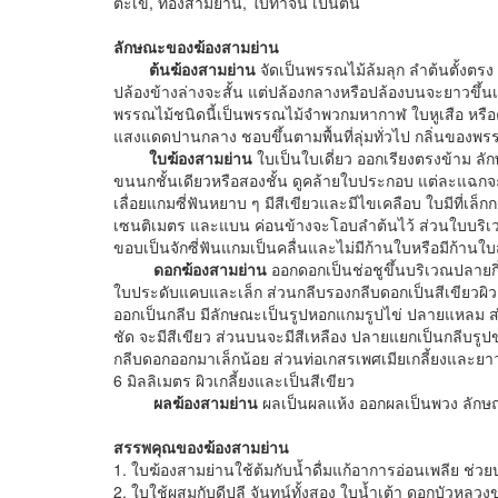
ตะเข้, ทองสามย่าน, ใบทาจีน เป็นต้น
ลักษณะของฆ้องสามย่าน
ต้นฆ้องสามย่าน
จัดเป็นพรรณไม้ล้มลุก ลำต้นตั้งตรง
ปล้องข้างล่างจะสั้น แต่ปล้องกลางหรือปล้องบนจะยาวขึ้นเ
พรรณไม้ชนิดนี้เป็นพรรณไม้จำพวกมหากาฬ ใบหูเสือ หรือ
แสงแดดปานกลาง ชอบขึ้นตามพื้นที่ลุ่มทั่วไป กลิ่นของพรร
ใบฆ้องสามย่าน
ใบเป็นใบเดี่ยว ออกเรียงตรงข้าม ล
ขนนกชั้นเดียวหรือสองชั้น ดูคล้ายใบประกอบ แต่ละแฉ
เลื่อยแกมซี่ฟันหยาบ ๆ มีสีเขียวและมีไขเคลือบ ใบมีที่เ
เซนติเมตร และแบน ค่อนข้างจะโอบลำต้นไว้ ส่วนใบบริเวณโ
ขอบเป็นจักซี่ฟันแกมเป็นคลื่นและไม่มีก้านใบหรือมีก้านใ
ดอกฆ้องสามย่าน
ออกดอกเป็นช่อชูขึ้นบริเวณปลาย
ใบประดับแคบและเล็ก ส่วนกลีบรองกลีบดอกเป็นสีเขียวผิวเ
ออกเป็นกลีบ มีลักษณะเป็นรูปหอกแกมรูปไข่ ปลายแหลม ส
ชัด จะมีสีเขียว ส่วนบนจะมีสีเหลือง ปลายแยกเป็นกลีบรูปข
กลีบดอกออกมาเล็กน้อย ส่วนท่อเกสรเพศเมียเกลี้ยงและย
6 มิลลิเมตร ผิวเกลี้ยงและเป็นสีเขียว
ผลฆ้องสามย่าน
ผลเป็นผลแห้ง ออกผลเป็นพวง ลัก
สรรพคุณของฆ้องสามย่าน
1. ใบฆ้องสามย่านใช้ต้มกับน้ำดื่มแก้อาการอ่อนเพลีย ช่วย
2. ใบใช้ผสมกับดีปลี จันทน์ทั้งสอง ใบน้ำเต้า ดอกบัวห