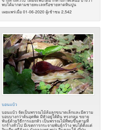
ข้างทางทั่วไป โดยจะพบได้มากทางภาคเหนือ บ้างว่า
พบได้มากตามชายทะเลหรือชายหาดหินปูน
เผยแพร่เมื่อ 01-06-2020 ผู้เช้าชม 2,542
บอนแบ้ว
บอนแบ้ว จัดเป็นพรรณไม้ล้มลุกขนาดเล็กและมีความ
บอบบางกว่าต้นอุตพิด มีหัวอยู่ใต้ดิน ทรงกลม ขยาย
พันธุ์ด้วยวิธีการแยกหัว เป็นพรรณไม้ที่พบขึ้นตามที่
รกร้างทั่วไป มีเขตการกระจายพันธุ์กว้าง พบได้ตั้งแต่
อินเดีย ศรีลังกา บังกลาเทศ พม่า จีนตอนใต้ ญี่ปุ่น