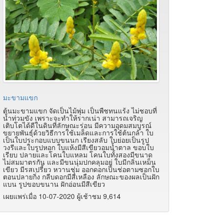
มะขามแขก
ต้นมะขามแขก จัดเป็นไม้พุ่ม เป็นพืชทนแร้ง ไม่ชอบที่
น้ำท่วมขัง เพราะจะทำให้รากเน่า สามารถเจริญ
เติบโตได้ดีในดินที่ลักษณะร่อน มีความอุดมสมบูรณ์
ขยายพันธุ์ด้วยวิธีการใช้เมล็ดและการใช้ต้นกล้า ใบ
เป็นใบประกอบแบบขนนก เรียงสลับ ใบย่อยเป็นรูป
วงรีและใบรูปหอก ใบแห้งมีสีเขียวอมน้ำตาล ขอบใบ
เรียบ ปลายและโคนใบแหลม โคนใบทั้งสองมีขนาด
ไม่สมมาตรกัน และมีขนนุ่มปกคลุมอยู่ ใบมีกลิ่นเหม็น
เขียว มีรสเปรี้ยว หวานชุ่ม ออกดอกเป็นช่อตามซอกใบ
ตอนปลายกิ่ง กลีบดอกมีสีเหลือง ลักษณะของผลเป็นฝัก
แบน รูปขอบขนาน ฝักอ่อนมีสีเขียว
เผยแพร่เมื่อ 10-07-2020 ผู้เช้าชม 9,614