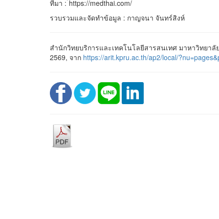
ที่มา : ้https://medthai.com/
รวบรวมและจัดทำข้อมูล : กาญจนา จันทร์สิงห์
สำนักวิทยบริการและเทคโนโลยีสารสนเทศ มาหาวิทยาลัยร
2569, จาก
https://arit.kpru.ac.th/ap2/local/?nu=p