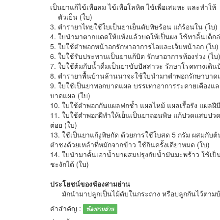
เป็นยาแก้ไข้เพื่อลม ไข้เพื่อโลหิต ไข้เพื่อเสมหะ และทำให้
ตัวเย็น (ใบ)
3. ตำรายาไทยใช้ใบเป็นยาเย็นดับพิษร้อน แก้ร้อนใน (ใบ)
4. ใบนำมาตากแดดให้แห้งแล้วบดให้เป็นผง ใช้ทาลิ้นเด็ก
5. ใบใช้ตำพอกหน้าอกรักษาอาการไอและเจ็บหน้าอก (ใบ)
6. ใบใช้รับประทานเป็นยาแก้บิด รักษาอาการท้องร่วง (ใบ
7. ใบใช้ต้มกับน้ำดื่มเป็นยาขับปัสสาวะ รักษาโรคทางเดิ
8. ตำรายาพื้นบ้านล้านนาจะใช้ใบนำมาตำพอกรักษาบาดแผ
9. ใบใช้เป็นยาพอกบาดแผล บรรเทาอาการระคายเคืองและ
บาดแผล (ใบ)
10. ใบใช้ตำพอกกันแผลฟกช้ำ แผลไหม้ แผลเรื้อรัง แผลฝีม
11. ใบใช้ตำพอกฝีทำให้เย็นเป็นยาถอนพิษ แก้ปวดแสบปวด
ต่อย (ใบ)
13. ใช้เป็นยาแก้งูพิษกัด ด้วยการใช้ใบสด 5 กรัม ผสมกั
ตำชงด้วยเหล้าที่หมักจากข้าว ใช้กินครั้งเดียวหมด (ใบ)
14. ใบนำมาคั้นเอาน้ำมาผสมปรุงกับน้ำมันมะพร้าว ใช้เป็น
ชะงักได้ (ใบ)
ประโยชน์ของฆ้องสามย่าน
มักนำมาปลูกเป็นไม้ดับในกระถาง หรือปลูกกันไว้ตาม
คำสำคัญ :
ฆ้องสามย่าน