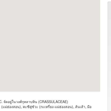
DC. จัดอยู่ในวงศ์กุหลาบหิน (CRASSULACEAE)
 (แม่ฮ่องสอน), คะซีคู่ซัวะ (กะเหรี่ยง-แม่ฮ่องสอน), ส้นเส้า, มือ