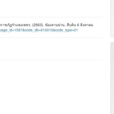
าชภัฏกำแพงเพชร. (2563). ฆ้องสามย่าน. สืบค้น 6 สิงหาคม
ages&page_id=1587&code_db=610010&code_type=01