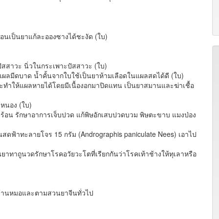
อ่อนเป็นยาแก้ละอองซางได้ชะงัด (ใบ)
)
นปัสสาวะ นิ่วในกระเพาะปัสสาวะ (ใบ)
ลมีดบาด น้ำคั้นจากใบใช้เป็นยาห้ามเลือดในแผลสดได้ดี (ใบ)
ทำให้แผลหายได้โดยมีเนื้องอกมาปิดแทน เป็นยาสมานและฆ่าเชื้อ
ีหนอง (ใบ)
ร้อน รักษาอาการเจ็บปวด แก้พิษอักเสบปวดบวม พิษตะขาบ แมงป่อง
บต้นสดฟ้าทะลายโจร 15 กรัม (Andrographis paniculate Nees) เอาไป
ยาทาถูนวดรักษาโรคอวัยวะโตที่เรียกกันว่าโรคเท้าช้างให้ทุเลาหรือ
บ้านหมอและตามสวนยาจีนทั่วไป