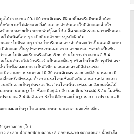
 สูงได้ประมาณ 20-100 เซนติเมตร มีผิวเกลี้ยงหรือมีขนเล็กน้อย
ล็กน้อย แต่ไม่ค่อยแตกกิ่งก้านมาก ลำต้นและใบมีลักษณะฉ่ำน้ำ
คว่ำตายหงายเป็น ขยายพันธุ์โดยใช้เมล็ด ชอบดินร่วน ความชื้นและ
ณไม้ชนิดนี้สด ๆ จะมีกลิ่นคล้ายการบูรกับผิวส้ม
ักษณะองใบมีหลายรูปร่าง ใบบริเวณกลางลำต้นจะเว้าเป็นแฉกลึกแบบ
กจะมีลักษณะเป็นรูปขอบขนานแคบ ตรงปลายแหลม ขอบจักเป็นฟัน
ล็กกว่าขอบใบมักจะเรียบหรือเกือบเรียบ ก้านใบยาวประมาณ 2.5-4
คนต้นจะไม่เว้าหรือเว้าเป็นแฉกตื้น ๆ หรือเป็นใบเดี่ยวรูปไข่ ตรง
บสั้น ใบทั้งสองแบบจะเป็นสีเขียวอ่อนและอาจมีสีม่วงแซม
กิ่ง มีความยาวประมาณ 10-30 เซนติเมตร ดอกย่อยมีจำนวนมาก มี
กลี้ยงหรือมีขนนุ่ม ตั้งตรง ตรงโคนเชื่อมติดกัน ส่วนตรงปลายแยก
่วนกลีบดอกเป็นรูปทรงแจกัน ส่วนโคนนั้นจะพองออกสังเกตเห็นได้
อบขนานแกมรูปไข่ ซึ่งจะมีอยู่ 4 กลีบ ดอกมีเกสรเพศผู้ 8 อัน โผล่พ้น
าวประมาณ 2-4 มิลลิเมตร รังไข่มีลักษณะเป็นรูปหอก ยาวประมาณ 5-
ษณะของผลเป็นรูปไข่แกมขอบขนาน แตกตามตะเข็บเดียว
บำรุงร่างกาย (ใบ)
ลวงขาว ละลายน้ำดอกพิกุล ดอกมะลิ ดอกบุนนาค ดอกแคแดง น้ำตำลึง