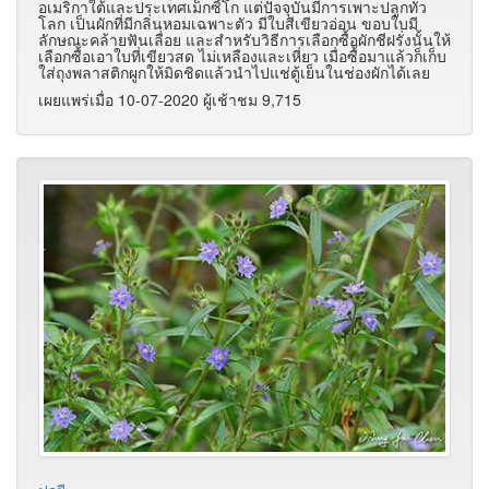
อเมริกาใต้และประเทศเม็กซิโก แต่ปัจจุบันมีการเพาะปลูกทั่ว
โลก เป็นผักที่มีกลิ่นหอมเฉพาะตัว มีใบสีเขียวอ่อน ขอบใบมี
ลักษณะคล้ายฟันเลื่อย และสำหรับวิธีการเลือกซื้อผักชีฝรั่งนั้นให้
เลือกซื้อเอาใบที่เขียวสด ไม่เหลืองและเหี่ยว เมื่อซื้อมาแล้วก็เก็บ
ใส่ถุงพลาสติกผูกให้มิดชิดแล้วนำไปแช่ตู้เย็นในช่องผักได้เลย
เผยแพร่เมื่อ 10-07-2020 ผู้เช้าชม 9,715