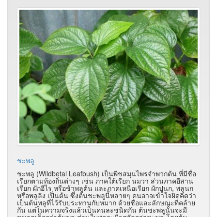
ชะพลู
ชะพลู (Wildbetal Leafbush) เป็นพืชสมุนไพรจำพวกต้น ที่มีชื่อ
เรียกตามท้องถิ่นต่างๆ เช่น ภาคใต้เรียก นมวา ส่วนภาคอีสาน
เรียก ผักอีไร หรือช้าพลูต้น และภาคเหนือเรียก ผักปูนก, พลูนก
หรือพลูลิง เป็นต้น ซึ่งต้นชะพลูนี้หลายๆ คนอาจเข้าใจผิดคิดว่า
เป็นต้นพลูที่ไว้รับประทานกับหมาก ด้วยชื่อและลักษณะที่คล้าย
กัน แต่ในความจริงแล้วเป็นคนละชนิดกัน ต้นชะพลูนั้นจะมี
ขนาดเล็กกว่าต้นพลู ส่วนใบพลูจะมีรสจัดกว่าชะพลู โดยต้น