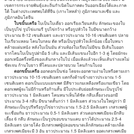
เขตการกระจายพันธุ์และถิ่นกำเนิดในภาคตะวันออกเฉียงใต้และภาค
ใต้ ในต่างประเทศพบได้ที่จีน (เกาะไหหลำ) ภูมิภาคมาเลเซีย และ
ภูมิภาคอินโดจีน
ใบขมิ้นเครือ
ใบเป็นใบเดี่ยว ออกเรียงเวียนสลับ ลักษณะของใบ
เป็นรูปไข่ รูปไข่แกมรี รูปไข่กว้าง หรือรูปหัวใจ ใบมีขนาดกว้าง
ประมาณ 8-12 เซนติเมตร และยาวประมาณ 10-16 เซนติเมตร ปลาย
ใบเรียวแหลม โคนใบกลม ตัด หรือเป็นรูปหัวใจเล็กน้อย เนื้อใบหนา
คล้ายแผ่นหนัง หลังใบเป็นมัน ส่วนท้องใบเรียบไม่มีขน มีเส้นใบออก
จากโคนใบเป็นรูปฝ่ามือ 5 เส้น และมีเส้นแขนงใบอีก 1-3 คู่ โดยมักจะ
ออกเหนือครึ่งหนึ่งของเส้นกลางใบไป เมื่อแห้งแล้วจะเห็นเส้นร่างแหไม่
ชัดเจน ก้านใบยาว ที่โคนและปลายบวม โคนก้านใบงอ
ดอกขมิ้นเครือ
ออกดอกเป็นช่อ โดยจะออกตามง่ามใบหรือตามเถา
ยาวประมาณ 10-15 เซนติเมตร แตกกิ่งด้านข้างยาวประมาณ 1-5
เซนติเมตร ดอกเป็นแบบแยกเพศ มีสีขาวแกมเหลืองหรือแกมเขียว โดย
ดอกเพศผู้จะไม่มีก้านหรือก้านสั้น มีใบประดับย่อยลักษณะเป็นรูปไข่
ยาวประมาณ 1 มิลลิเมตร โคนหนาเห็นได้ชัด กลีบเลี้ยงวงนอกมี
ประมาณ 3-4 กลีบ มีขนาดสั้นกว่า 1 มิลลิเมตร ส่วนวงในใหญ่กว่า มี
ลักษณะเป็นรูปรีหรือรูปไข่ยาวประมาณ 1.5-2.5 มิลลิเมตร เกสรเพศผู้
จะเชื่อมกัน ยาวประมาณ 0.5-1 มิลลิเมตร ส่วนดอกเพศเมียจะมีกลีบ
เลี้ยง 6 กลีบ ลักษณะเป็นรูปขอบขนานแคบ ยาวได้ประมาณ 2.5-4
มิลลิเมตร ปลายโค้ง มีเกสรเพศผู้ปลอมขนาดเล็กลักษณะคล้ายเกล็ด
เกสรเพศเมียจะมี 3 อัน ยาวประมาณ 1.5 มิลลิเมตร ยอดเกสรเพศเมีย