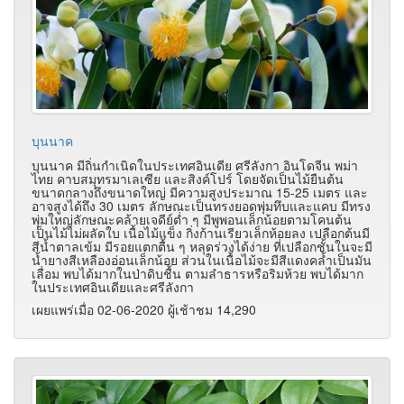
บุนนาค
บุนนาค มีถิ่นกำเนิดในประเทศอินเดีย ศรีลังกา อินโดจีน พม่า
ไทย คาบสมุทรมาเลเซีย และสิงค์โปร์ โดยจัดเป็นไม้ยืนต้น
ขนาดกลางถึงขนาดใหญ่ มีความสูงประมาณ 15-25 เมตร และ
อาจสูงได้ถึง 30 เมตร ลักษณะเป็นทรงยอดพุ่มทึบและแคบ มีทรง
พุ่มใหญ่ลักษณะคล้ายเจดีย์ต่ำ ๆ มีพูพอนเล็กน้อยตามโคนต้น
เป็นไม้ไม่ผลัดใบ เนื้อไม้แข็ง กิ่งก้านเรียวเล็กห้อยลง เปลือกต้นมี
สีน้ำตาลเข้ม มีรอยแตกตื้น ๆ หลุดร่วงได้ง่าย ที่เปลือกชั้นในจะมี
น้ำยางสีเหลืองอ่อนเล็กน้อย ส่วนในเนื้อไม้จะมีสีแดงคล้ำเป็นมัน
เลื่อม พบได้มากในป่าดิบชื้น ตามลำธารหรือริมห้วย พบได้มาก
ในประเทศอินเดียและศรีลังกา
เผยแพร่เมื่อ 02-06-2020 ผู้เช้าชม 14,290