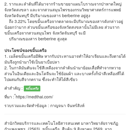
2. รากและลำต้นที่ได้มาจากร้านขายยาแผนโบราณจากป่าหาดใหญ่
จังหวัดสงขลา และจากสวนสมุนไพรของกรมวิทยาศาสตร์การแพทย์
จังหวัดจันทบุรี มีปริมาณของสาร berberine อยู่สูง
ถึง 3.22% โดยขมิ้นเครือจากตลาดจะมีปริมาณของสารดังกล่าวอยู่
น้อยกว่ามาก ส่วนขมิ้นเครือของจังหวัดสงขลานั้นไม่มีเลย ส่วนราก
ขมิ้นเครือจากสวนสมุนไพร จังหวัดจันทบุรี จะมี
ปริมาณของสาร berberine สูงสุด
ประโยชน์ของขมิ้นเครือ
1. เมล็ดขมิ้นเครือมีพิษ หากรับประทานอาจทำให้อาเจียนและถึงตายได้
มันจึงถูกนำมาใช้เป็นยาเบื่อปลา
2. ในกาลิมันตันจะใช้สีเหลืองจากลำต้นนำมาย้อมเสื่อที่ทำจากหวาย
ส่วนในอินเดียและอินโดจีนจะใช้ย้อมผ้า และบางครั้งก็นำสีเหลืองที่ได้
ไปผสมกับสีจากคราม ซึ่งจะทำให้ได้สีเขียว
คำสำคัญ :
ขมิ้นเครือ
ที่มา : ้https://medthai.com/
รวบรวมและจัดทำข้อมูล : กาญจนา จันทร์สิงห์
สำนักวิทยบริการและเทคโนโลยีสารสนเทศ มาหาวิทยาลัยราชภัฏ
กำแพงเพชร. (2563). ขมิ้นเครือ. สืบค้น 9 สิงหาคม 2569, จาก