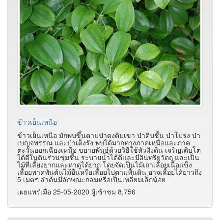
ข้าวเย็นเหนือ
ข้าวเย็นเหนือ มักพบขึ้นตามป่าดงดิบเขา ป่าดิบชื้น ป่าโปร่ง ป่า
เบญจพรรณ และป่าเต็งรัง พบได้มากทางภาคเหนือและภาค
ตะวันออกเฉียงเหนือ ขยายพันธุ์ด้วยวิธีใช้หัวฝังดิน เจริญเติบโต
ได้ดีในดินร่วนชุ่มชื้น ระบายน้ำได้ดีและมีอินทรียวัตถุ และเป็น
ไม้ที่เลี้ยงยากและหาดูได้ยาก โดยจัดเป็นไม้เถาเลื้อยเนื้อแข็ง
เลื้อยพาดพันต้นไม้อื่นหรือเลื้อยไปตามพื้นดิน อาจเลื้อยได้ยาวถึง
5 เมตร ลำต้นมีลักษณะกลมหรือเป็นเหลี่ยมเล็กน้อย
เผยแพร่เมื่อ 25-05-2020 ผู้เช้าชม 8,756