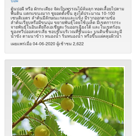
ปอผี
ต้นปอผี หรือ ผักกะเดียง จัดเป็นพรรณไม้ล้มลุก ทอดเลื้อยไปตาม
พื้นดิน แตกแขนงมาก ชูยอดตั้งขึ้น สูงได้ประมาณ 10-100
เซนติเมตร ลำต้นมีลักษณะกลมและแข็ง มีรากออกตามข้อ
ลำต้นเรียบหรือมีขนนุ่ม ขยายพันธุ์โดยใช้เมล็ด มีเขตการกระ
จายพันธุ์ในอินเดียถึงเอเชียตะวันออกเฉียงใต้ และในเขตร้อน
ของทวีปออสเตรเลีย ชอบขึ้นบริเวณที่ชื้นแฉะ บนดินชื้นและมี
น้ำขัง ตามนาข้าว หนองน้ำ ริมหนองน้ำ หรือขึ้นแผ่คลุมผิวน้ำ
เผยแพร่เมื่อ 04-06-2020 ผู้เช้าชม 2,622