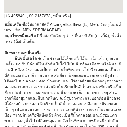
[16.4258401, 99.2157273, ขมิ้นเครือ]
ขมิ้นเครือ ชื่อวิทยาศาสตร์
Arcangelisia flava (L.) Merr. จัดอยู่ในวงศ์
บอระเพ็ด (MENISPERMACEAE)
สมุนไพรขมิ้นเครือ
มีชื่อท้องถิ่นอื่น ๆ ว่า ขมิ้นฤาษี ฮับ (ภาคใต้), ชั้วตั่ว
เหล่ง (ม้ง) เป็นต้น
ลักษณะของขมิ้นเครือ
ต้นขมิ้นเครือ
จัดเป็นพรรณไม้เลื้อยหรือไม้เถาเนื้อแข็ง ทุกส่วน
เกลี้ยง ยกเว้นมีต่อมที่ใบ ลำต้นมีเนื้อไม้เป็นสีเหลือง เมื่อสับหรือฟันจะมี
ยางสีเหลือง มีรอยแผลเป็นตามก้านใบที่หลุดร่วงไป ซึ่งรอยแผลเป็นจะ
มีลักษณะเป็นรูปถ้วย ส่วนรากสดที่อายุน้อยและขนาดเล็กจะมีรูปร่าง
โค้งงอไปมา ลักษณะค่อนข้างแบน และมีร่องคล้ายแอ่งเล็กอยู่ตรงกลาง
ตลอดความยาวของราก ส่วนผิวนั้นเรียบเป็นสีน้ำตาลอมเขียวหรือเป็น
สีเทาปนน้ำตาล บางตอนของรากมีรอยแตกเล็กๆ พาดขวางอยู่ ส่วน
รากที่มีอายุมากและมีขนาดใหญ่ จะมีรูปร่างทรงกระบอกค่อนข้างตรง
มีโค้งงอบ้างบางตอน ผิวเรียบเป็นสีน้ำตาลอ่อน เปลือกบางมีรอยแตก
เล็ก ๆ เป็นแนวตามยาวของราก รอยแตกที่พาดขวางจะเป็นรอยนูนเล็ก
น้อย รากขมิ้นเครือที่แห้งแล้ว ผิวจะเป็นสีน้ำตาลอ่อนและมีรอยแตก
พาดขวางอยู่ทั่วไป เปลือกหลุดง่าย จัดเป็นพืชหายากชนิดหนึ่ง มักขึ้น
ตามชายป่าดิบแล้งและป่าดิบชื้นที่ระดับความสูงไม่เกิน 300 เมตร มี