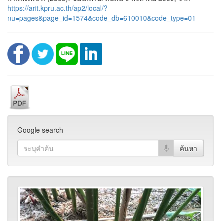
https://arit.kpru.ac.th/ap2/local/?
nu=pages&page_id=1574&code_db=610010&code_type=01
Google search