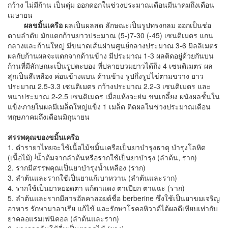
กว้าง ไม่มีก้าน เป็นตุ่ม ออกดอกในช่วงประมาณเดือนมีนาคมถึงเดือน
เมษายน
ผลขมิ้นเครือ
ผลเป็นผลสด ลักษณะเป็นรูปทรงกลม ออกเป็นช่อ
ตามลำดับ มักแตกก้านยาวประมาณ (5-)7-30 (-45) เซนติเมตร แกน
กลางและก้านใหญ่ มีขนาดเส้นผ่านศูนย์กลางประมาณ 3-6 มิลลิเมตร
ผลกับก้านผลจะแตกจากด้านข้าง มีประมาณ 1-3 ผลติดอยู่ด้วยกันบน
ก้านที่มีลักษณะเป็นรูปตะบอง ที่ปลายบวมยาวได้ถึง 4 เซนติเมตร ผล
สุกเป็นสีเหลือง ค่อนข้างแบน ด้านข้าง รูปกึ่งรูปไข่ตามขวาง ยาว
ประมาณ 2.5-3.3 เซนติเมตร กว้างประมาณ 2.2-3 เซนติเมตร และ
หนาประมาณ 2-2.5 เซนติเมตร เมื่อแห้งจะย่น ขนเกลี้ยง ผนังผลชั้นใน
,
แข็ง
ภายในผลมีเมล็ดใหญ่แข็ง 1 เมล็ด ติดผลในช่วงประมาณเดือน
พฤษภาคมถึงเดือนมิถุนายน
สรรพคุณของขมิ้นเครือ
1. ตำรายาไทยจะใช้เนื้อไม้ขมิ้นเครือเป็นยาบำรุงธาตุ บำรุงโลหิต
]
(เนื้อไม้)
น้ำต้มจากลำต้นหรือรากใช้เป็นยาบำรุง (ลำต้น, ราก)
2. รากมีสรรพคุณเป็นยาบำรุงน้ำเหลือง (ราก)
3. ลำต้นและรากใช้เป็นยาแก้เบาหวาน (ลำต้นและราก)
4. รากใช้เป็นยาหยอดตา แก้ตาแดง ตาเปียก ตาแฉะ (ราก)
5. ลำต้นและรากมีสารอัลคาลอยด์ชื่อ berberine ซึ่งใช้เป็นยาขมเจริญ
อาหาร รักษามาลาเรีย แก้ไข้ และรักษาโรคอหิวาต์ได้ผลดีเทียบเท่ากับ
ยาคลอแรมเฟนิคอล (ลำต้นและราก)