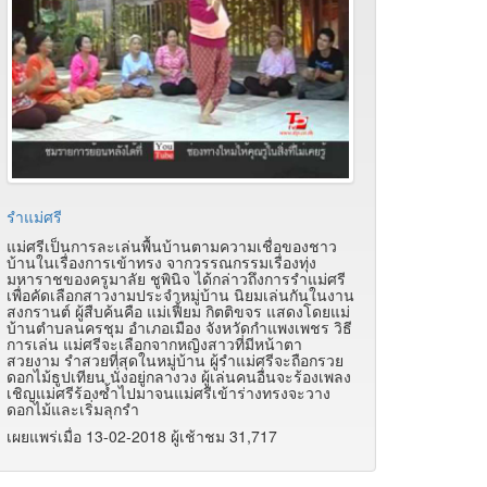
รำแม่ศรี
แม่ศรีเป็นการละเล่นพื้นบ้านตามความเชื่อของชาว
บ้านในเรื่องการเข้าทรง จากวรรณกรรมเรื่องทุ่ง
มหาราชของครูมาลัย ชูพินิจ ได้กล่าวถึงการรำแม่ศรี
เพื่อคัดเลือกสาวงามประจำหมู่บ้าน นิยมเล่นกันในงาน
สงกรานต์ ผู้สืบค้นคือ แม่เฟี้ยม กิตติขจร แสดงโดยแม่
บ้านตำบลนครชุม อำเภอเมือง จังหวัดกำแพงเพชร วิธี
การเล่น แม่ศรีจะเลือกจากหญิงสาวที่มีหน้าตา
สวยงาม รำสวยที่สุดในหมู่บ้าน ผู้รำแม่ศรีจะถือกรวย
ดอกไม้ธูปเทียน นั่งอยู่กลางวง ผู้เล่นคนอื่นจะร้องเพลง
เชิญแม่ศรีร้องซ้ำไปมาจนแม่ศรีเข้าร่างทรงจะวาง
ดอกไม้และเริ่มลุกรำ
เผยแพร่เมื่อ 13-02-2018 ผู้เช้าชม 31,717