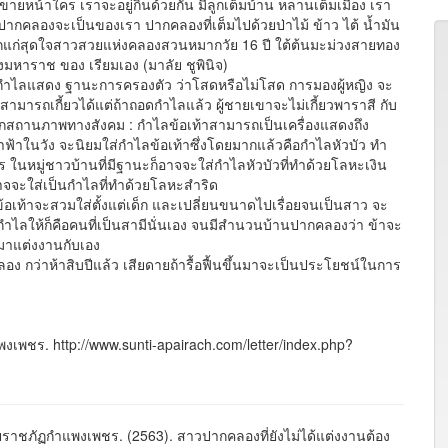
ยหน้าใคร เราจะอยู่กินด้วยกัน มีลูกเต็มบ้าน หลานเต็มเมือง เรา
งปากคลองจะเป็นของเรา ปากคลองที่เต็มไปด้วยป่าไม้ ข้าว ไต้ น้ำมัน
ปี บอกแก่สุดใจสาวสวยแห่งคลองสวนหมากวัย 16 ปี ใต้ต้นมะม่วงสายทอง
มหาราช ของ เรียมเอง (มาลัย ชูพินิจ)
กำไลแสดง ฐานะการครองตัว ว่าโสดหรือไม่โสด การมองผู้หญิง จะ
ก็สามารถเกี้ยวได้แต่ถ้าถอดกำไลแล้ว ผู้ชายเขาจะไม่เกี้ยวพาราสี กับ
บอกสถานภาพทางสังคม : กำไลข้อเท้าสามารถเป็นเครื่องแสดงถึง
ฟ้าในวัง จะนิยมใส่กำไลข้อเท้าซึ่งโดยมากแล้วคือกำไลหัวบัว ทำ
ตร ในหมู่ชาวบ้านที่มีฐานะก็อาจจะใส่กำไลหัวบัวที่ทำด้วยโลหะเงิน
ก็อาจจะใส่เป็นกำไลที่ทำด้วยโลหะสำริด
าจะสวมใส่ตั้งแต่เด็ก และเปลี่ยนขนาดไปเรื่อยจนเป็นสาว จะ
ดกำไลให้ก็คือคนที่เป็นสามีนั่นเอง จนมีสำนวนบ้านปากคลองว่า ข้าจะ
อมาแต่งงานกับเอง
าห้าสิบปีแล้ว เสียดายถ้ารื้อฟื้นขึ้นมาจะเป็นประโยชน์ในการ
พงเพชร. http://www.sunti-apairach.com/letter/index.php?
าชภัฏกำแพงเพชร. (2563). สาวปากคลองที่ยังไม่ได้แต่งงานต้อง