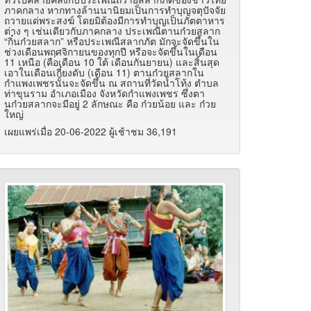
ภาคกลาง หากทางล้านนานิยมเป็นการทำบุญจตุปัจจัย
ถวายแด่พระสงฆ์ โดยมิต้องมีการทำบุญเป็นภัตตาหาร
ต่าง ๆ เช่นเดียวกับภาคกลาง ประเพณีตานก๋วยสลาก
“กิ๋นก๋วยสลาก” หรือประเพณีสลากภัต มักจะจัดขึ้นใน
ช่วงเดือนพฤศจิกายนของทุกปี หรือจะจัดขึ้นในเดือน
11 เหนือ (คือเดือน 10 ใต้ เดือนกันยายน) และสิ้นสุด
เอาในเดือนเกี๋ยงดับ (เดือน 11) ตานก๋วยสลากใน
กำแพงเพชรนั้นจะจัดขึ้น ณ สถานที่วัดน้ำโท้ง ตำบล
ท่าขุนราม อำเภอเมือง จังหวัดกำแพงเพชร ซึ่งตา
นก๋วยสลากจะมีอยู่ 2 ลักษณะ คือ ก๋วยน้อย และ ก๋วย
ใหญ่
เผยแพร่เมื่อ 20-06-2022 ผู้เช้าชม 36,191