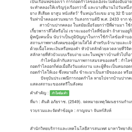
เป็นเรือนหอของเรา การถอดกำไลของเอ็งจะไม่ต้องอับอายขา
จะทำคลองให้เจริญรุ่งเรืองกว่านี้ และบางทีนานไปวันหนึ่
ยาง สีเสียด ยาสูบ หนังสัตว์” รื่นหนุ่มวังแขม อายุ 32 
ริมท่าน้ำคลองสวนหมาก วันสงกรานต์ปี พ.ศ. 2433 จาก ทุ่ง
สาวบ้านปากคลอง ในสมัยเมื่อร้อยกว่าปีที่ผ่านมา ใช้
เกี้ยวพาราสีได้หรือไม่ เขาจะมองกำไลที่ข้อเท้า ถ้าสวมอยู่
ผู้หญิงคนนั้น นับว่าเป็นภูมิปัญญาในการใช้กำไลข้อเท้า
สถานภาพทางสังคมของผู้สวมใส่ได้ สำหรับเจ้านายและเจ้า
ด้วยเนื้อโลหะเงินหรือทองคำ หัวบัวสลักด้วยลวดลวยที่วิจิ
สลักลายที่หัวบัวแบบเรียบง่าย และในหมู่ชาวบ้านทั่วไป
กำไลข้อเท้ากับสถานภาพการสมรสของสตรี : กำไลข้อเท้
ถอดกำไลออกก็ต่อเมื่อถึงวันแต่งงาน และผู้ที่จะเป็นคนถอ
ถอดกำไลให้เอง ซึ่งหมายถึง ข้าจะมาเป็นสามีของเอง หรื
ปัจจุบันประเพณีการถอดกำไล หายไปจากบ้านปากคลอง กว่
แสดงสถานะของสตรีในสังคม
คำสำคัญ :
กำไลข้อเท้า
ที่มา : สันติ อภัยราช. (2549). จดหมายเหตุวัฒนธรรมกำแ
รวบรวมและจัดทำข้อมูล : กาญจนา จันทร์สิงห์
สำนักวิทยบริการและเทคโนโลยีสารสนเทศ มาหาวิทยาลัยร