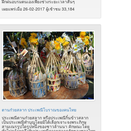
ฝึกฝนอบรมตนเองเพียงช่วงระยะเวลาสั้นๆ
เผยแพร่เมื่อ 26-02-2017 ผู้เช้าชม 33,184
ตานก๋วยสลาก ประเพณีโบราณของคนไทย
ประเพณีตานก๋วยสลาก หรือประเพณีกิ๋นข้าวสลาก
เป็นประเพณีทำบุญโดยมิได้เลือกเจาะจงพระภิกษุ
สามเณรรูปใดรูปหนึ่งของชาวล้านนา ลักษณะโดย
ทั่วไปคล้ายคลึงกับประเพณีถวายสลากภัตของชาวไทย