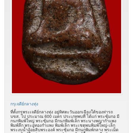
กรุเจดีย์กลางทุ่ง
ที่ตั้งกรุพระเจดีย์กลางทุ่ง อยู่ทิศตะวันออกเฉียงใต้ของท่ารถ
บขส. ไป ประมาณ 600 เมตร ประเภทพบที่ ได้แก่ พระซุ้มกอ มี
กนกพิมพ์ใหญ่ พระซุ้มกอ มีกนกพิมพ์เล็ก พระนางพญากำแพง
พิมพ์ลึก พระอู่ทองกำแพง พิมพ์เล็ก พระเชตุพนพิมพ์ใหญ่-เล็ก
พระงบน้ำอ้อยสิบพระองค์ พระซุ้มกอ มีกนกพิมพ์กลาง พระเม็ด