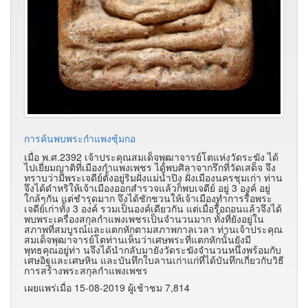
การค้นพบพระกำแพงซุ้มกอ
เมื่อ พ.ศ.2392 เจ้าประคุณสมเด็จพุฒาจารย์โตแห่งวัดระฆัง ได้
ไปเยี่ยมญาติที่เมืองกำแพงเพชร ได้พบศิลาจากรึกที่วัดเสด็จ จึง
ทราบว่ามีพระเจดีย์ตั้งอยู่ริมฝั่งแม่น้ำปิง ฝั่งเมืองนครชุมเก่า ท่าน
จึงได้ดำหริให้เจ้าเมืองออกสำรวจแล้วก็พบเจดีย์ อยู่ 3 องค์ อยู่
ใกล้ๆกัน แต่ชำรุดมาก จึงได้ชักชวนให้เจ้าเมืองทำการรื้อพระ
เจดีย์เก่าทั้ง 3 องค์ รวมเป็นองค์เดียวกัน แต่เมื่อรื้อถอนแล้วจึงได้
พบพระเครื่องสกุลกำแพงเพชรเป็นจำนวนมาก ทั้งที่ยังอยู่ใน
สภาพที่สมบูรณ์และแต
กหักตามสภาพกาลเวลา ท่านเจ้าประคุณ
สมเด็จพุฒาจารย์โตท่านเห็นว่าเศษพระที่แตกหักนั้นยังมี
พุทธคุณอยู่ท่า นจึงได้นำกลับมายังวัดระฆังจำนวนหนึ่งพร้อมกับ
เศษอิฐและเศษหิน และบันทึกใบลานเก่าแก่ที่ได้บันทึกเกี่ยวกับวิธี
การสร้างพระสกุลกำแพงเพชร
เผยแพร่เมื่อ 15-08-2019 ผู้เช้าชม 7,814