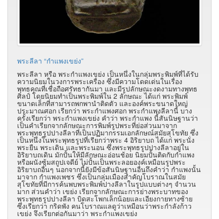
พระลีลา “กำแพงเขย่ง”
พระลีลา หรือ พระกำแพงเขย่ง เป็นหนึ่งในกลุ่มพระพิมพ์ที่ได้รับ
ความนิยมในวงการพระเครื่อง ซึ่งมีความโดดเด่นในเรื่อง
พุทธคุณที่เชื่อถือศรัทธากันมา และมีรูปลักษณะงดงามทางพุทธ
ศิลป์ โดยนิยมทำเป็นพระพิมพ์ใน 2 ลักษณะ ได้แก่ พระพิมพ์
ขนาดเล็กที่สามารถพกพานำติดตัว และองค์พระขนาดใหญ่
ประมาณศอก เรียกว่า พระกำแพงศอก พระกำแพงลีลานี้ บาง
ครั้งเรียกว่า พระกำแพงเขย่ง คำว่า พระกำแพง นี้สันนิษฐานว่า
เป็นคำเรียกจากลักษณะการพิมพ์รูปพระที่ย่อส่วนมาจาก
พระพุทธรูปปางลีลาที่เป็นปฏิมากรรมเอกลักษณ์สมัยสุโขทัย ซึ่ง
เป็นหนึ่งในพระพุทธรูปที่เรียกว่าพระ 4 อิริยาบถ ได้แก่ พระนั่ง
พระยืน พระเดิน และพระนอน ซึ่งพระพุทธรูปปางลีลาอยู่ใน
อิริยาบถเดิน มักปั้นให้มีลักษณะอ่อนช้อย นิยมปั้นติดกับกำแพง
หรือผนังซุ้มสถูปเจดีย์ ไม่ปั้นเป็นพระลอยองค์เหมือนรูปพระ
อิริยาบถอื่นๆ นอกจากนี้ยังมีข้อสันนิษฐานอื่นถึงคำว่า กำแพงนั้น
มาจาก กำแพงเพชร ซึ่งเป็นกลุ่มเมืองสำคัญโบราณในสมัย
สุโขทัยที่มีการค้นพบพระพิมพ์ปางลีลาในรูปแบบต่างๆ จำนวน
มาก ส่วนคำว่า เขย่ง เรียกจากลักษณะการย่างพระบาทของ
พระพุทธรูปปางลีลา บิดสะโพกเล็กน้อยและเอียงกายทางซ้าย
ซึ่งเรียกว่า กริดพัง คนโบราณแลดูว่าเหมือนว่าพระกำลังก้าว
เขย่ง จึงเรียกต่อกันมาว่า พระกำแพงเขย่ง