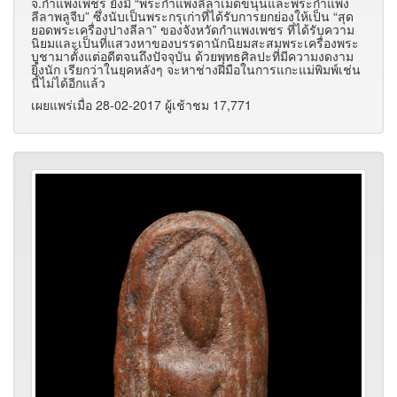
จ.กำแพงเพชร ยังมี “พระกำแพงลีลาเม็ดขนุนและพระกำแพง
ลีลาพลูจีบ” ซึ่งนับเป็นพระกรุเก่าที่ได้รับการยกย่องให้เป็น “สุด
ยอดพระเครื่องปางลีลา” ของจังหวัดกำแพงเพชร ที่ได้รับความ
นิยมและเป็นที่แสวงหาของบรรดานักนิยมสะสมพระเครื่องพระ
บูชามาตั้งแต่อดีตจนถึงปัจจุบัน ด้วยพุทธศิลปะที่มีความงดงาม
ยิ่งนัก เรียกว่าในยุคหลังๆ จะหาช่างฝีมือในการแกะแม่พิมพ์เช่น
นี้ไม่ได้อีกแล้ว
เผยแพร่เมื่อ 28-02-2017 ผู้เช้าชม 17,771