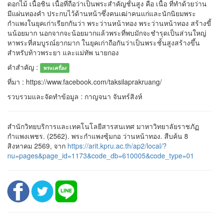
ดอกไม้ เนื้อชิน เนื้อที่ถือว่าเป็นพระสำคัญชั้นสูง คือ เนื้อ ที่ทำด้วยว่าน
มีแผ่นทองคำ ประกบไว้ด้านหน้าซึ่งคนเฒ่าคนแก่และนักนิยมพระ
กำแพงในยุคเก่าเรียกกันว่า พระว่านหน้าทอง พระว่านหน้าทอง สร้างขี้
นน้อยมาก นอกจากจะน้อยมากแล้วพระที่พบมักจะชำรุดเป็นส่วนใหญ่
หาพระที่สมบูรณ์ยากมาก ในยุคเก่าถือกันว่าเป็นพระชั้นสูงสร้างขึ้น
สำหรับท้าวพระยา และแม่ทัพ นายกอง
คำสำคัญ :
พระเครื่อง
ที่มา : https://www.facebook.com/taksilaprakruang/
รวบรวมและจัดทำข้อมูล : กาญจนา จันทร์สิงห์
สำนักวิทยบริการและเทคโนโลยีสารสนเทศ มาหาวิทยาลัยราชภัฏ
กำแพงเพชร. (2562). พระกำแพงซุ้มกอ ว่านหน้าทอง. สืบค้น 8
สิงหาคม 2569, จาก
https://arit.kpru.ac.th/ap2/local/?
nu=pages&page_id=1173&code_db=610005&code_type=01