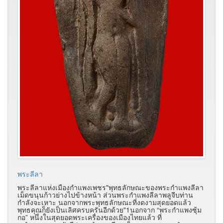
พระลีลา
พระลีลาแห่งเมืองกำแพงเพชร"พุทธลักษณะของพระกำแพงลีลา
เม็ดขนุนก้าวย่างไปข้างหน้า ส่วนพระกำแพงลีลาพลูจีบท่าน
กำลังจะเหาะ นอกจากพระพุทธลักษณะที่งดงามสุดยอดแล้ว
พุทธคุณก็ยังเป็นเลิศครบครันอีกด้วย"1นอกจาก “พระกำแพงซุ้ม
กอ” หนึ่งในสุดยอดพระเครื่องของเมืองไทยแล้ว ที่