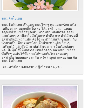
ขนมต้มใบเตย
ขนมต้มใบเตย เป็นเมนูขนมไทยๆ สุดแสนอร่อย แป้ง
เหนียวนุ่มๆ หอมกลิ่นใบเตย ไส้มะพร้าวหวานหอม
คลุกเคล้ามะพร้าวขูดเส้น หวานมันหอมอร่อย อร่อย
แบบไทยๆ เรามีเคล็ดลับในการทำคือ การทำไส้ขนมที่
รสชาติหอมหวานมัน คือใช้มะพร้าวทึนทึกขูดเส้น กับ
น้ำตาลปี๊บเคี่ยวจนเหนียว ล้วนำมาปั้นเป็นก้อนๆ
เตรียมไว้ แล้วจึงนำมาห่อไส้ขนม การปั้นต้องค่อยๆ
ห่อแป้งหุ้มไส้ให้มิดปิดสนิทแล้วคลุกเคล้ากับมะพร้าว
ทึนทึกขูดเส้นให้ทั่วๆ จะได้ขนมต้มใบเตยหอมๆ
รสชาติอร่อยหอมหวานมัน หวังว่าทุกท่านคงอร่อย กับ
ขนมต้มใบเตย
เผยแพร่เมื่อ 13-03-2017 ผู้เช้าชม 14,216