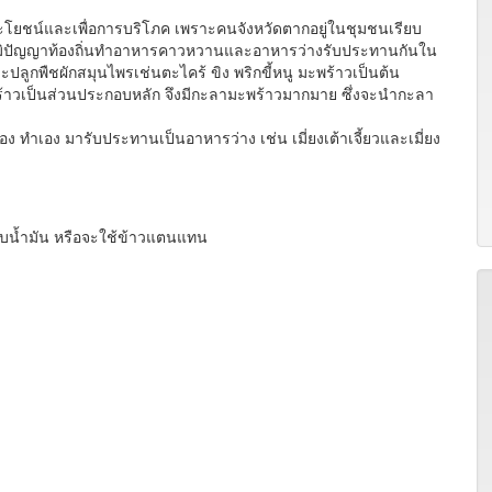
โยชน์และเพื่อการบริโภค เพราะคนจังหวัดตากอยู่ในชุมชนเรียบ
บภูมิปัญญาท้องถิ่นทำอาหารคาวหวานและอาหารว่างรับประทานกันใน
ปลูกพืชผักสมุนไพรเช่นตะไคร้ ขิง พริกขี้หนู มะพร้าวเป็นต้น
พร้าวเป็นส่วนประกอบหลัก จึงมีกะลามะพร้าวมากมาย ซึ่งจะนำกะลา
เอง ทำเอง มารับประทานเป็นอาหารว่าง เช่น เมี่ยงเต้าเจี้ยวและเมี่ยง
้ำมัน หรือจะใช้ข้าวแตนแทน