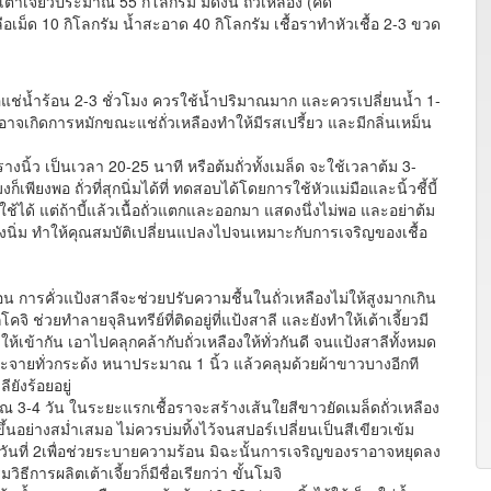
้าเจี้ยวประมาณ 55 กิโลกรัม มีดังนี้ ถั่วเหลือง (คัด
ลือเม็ด 10 กิโลกรัม น้ำสะอาด 40 กิโลกรัม เชื้อราทำหัวเชื้อ 2-3 ขวด
ช่น้ำร้อน 2-3 ชั่วโมง ควรใช้น้ำปริมาณมาก และควรเปลี่ยนน้ำ 1-
าจเกิดการหมักขณะแช่ถั่วเหลืองทำให้มีรสเปรี้ยว และมีกลิ่นเหม็น
ิ้ว เป็นเวลา 20-25 นาที หรือต้มถั่วทั้งเมล็ด จะใช้เวลาต้ม 3-
งก็เพียงพอ ถั่วที่สุกนิ่มได้ที่ ทดสอบได้โดยการใช้หัวแม่มือและนิ้วชี้บี้
่าใช้ได้ แต่ถ้าบี้แล้วเนื้อถั่วแตกและออกมา แสดงนึ่งไม่พอ และอย่าต้ม
เหลืองนิ่ม ทำให้คุณสมบัติเปลี่ยนแปลงไปจนเหมาะกับการเจริญของเชื้อ
ารคั่วแป้งสาลีจะช่วยปรับความชื้นในถั่วเหลืองไม่ให้สูงมากเกิน
คจิ ช่วยทำลายจุลินทรีย์ที่ติดอยู่ที่แป้งสาลี และยังทำให้เต้าเจี้ยวมี
ห้เข้ากัน เอาไปคลุกคล้ากับถั่วเหลืองให้ทั่วกันดี จนแป้งสาลีทั้งหมด
กระจายทั่วกระด้ง หนาประมาณ 1 นิ้ว แล้วคลุมด้วยผ้าขาวบางอีกที
ยังร้อยอยู่
3-4 วัน ในระยะแรกเชื้อราจะสร้างเส้นใยสีขาวยัดเมล็ดถั่วเหลือง
ขึ้นอย่างสม่ำเสมอ ไม่ควรบ่มทิ้งไว้จนสปอร์เปลี่ยนเป็นสีเขียวเข้ม
นวันที่ 2เพื่อช่วยระบายความร้อน มิฉะนั้นการเจริญของราอาจหยุดลง
ธีการผลิตเต้าเจี้ยวก็มีชื่อเรียกว่า ขั้นโมจิ