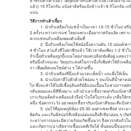
สำหรับทำเต้าเจี้ยว วัตถุดิบสำหรับทำเต้าเจี้ยวให้ได้จำนวนเต
แล้ว) 15 กิโลกรัม แป้งสาลีหรือแป้งข้าวเจ้า 8 กิโลกรัม เก
แบน
วิธีการทำเต้าเจี้ยว
1. นำถั่วเหลืองไปแช่น้ำเป็นเวลา 10-15 ชั่วโมง หรือแ
2 ครั้งระหว่างการแช่ โดยเฉพาะเมื่ออากาศร้อนจัด เพราะอ
ควรแช่จนถั่วเหลืองพองตัวเต็มที่
2. นึ่งถั่วเหลืองโดยใช้หม้อนึ่งความดัน 15 ปอนด์/ตารางน
4 ชั่วโมง ส่วนถั่วที่โม่ผ่าซีกแล้ว ใช้เวลาต้มเพียง 1-2 ชั่วโม
ถ้าเนื้อถั่วเหลืองถูกบี้แบนโดยง่ายแต่เปลือกยังดีอยู่ แสดงว
หรือนึ่งถั่วจนเละ วัตถุประสงค์ในการนึ่งก็เพื่อทำให้ถั่ว
รา เพื่อผลิตเอนไซม์ต่าง ๆ ได้ง่ายขึ้น
3. นำถั่วเหลืองที่นึ่งแล้วมาสะเด็ดน้ำ และผึ่งให้เย็น
4. นำแป้งสาลีไปคั่วด้วยไฟอ่อน ๆ จนเป็นสีน้ำตาลอ่อน ก
ไป ซึ่งจะทำให้ไม่มีเชื้อจุลินทรีย์อื่นปนเปื้อนในช่วงการหมักโ
กลิ่นหอมและมีสีที่เหมาะ แล้วนำเอาเชื้อราคลุกกับแป้งสาลีใ
เกาะกับเมล็ดถั่วเหลืองแล้วจึงนำไปใส่ในกระด้ง เกลี่ยให้
หนึ่ง ข้อควรระวัง อย่าคลุกเชื้อรากับแป้งสาลีขณะที่แป้งสาลี
5. บ่มไว้ที่อุณหภูมิห้อง 25-30 องศาเซลเซียส ประมาณ 
ติดกัน และเริ่มมีสปอร์สีเหลืองอ่อนจนถึงสีเขียวอ่อน ๆ เกิด
ระหว่างการบ่มจะมีความร้อนเกิดขึ้นมาก จึงควรกลับถั่วใ
และเกิดการเน่าเสียจากเชื้อแบคทีเรียได้ ขั้นตอนนี้ของกรรมวิ