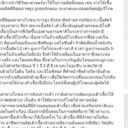
การนำวิธีวิทยาศาสตร์มาใช้ในการผลิตทั้งหมด เช่น การใช้เชื้อ
ผลผลิตที่มีคุณภาพสูง ถูกสุขลักษณะ สะอาดและปลอดภัยต่อผู้บริโภค
มีคุณค่าทางโภชนาการสูง มีรสชาติคล้ายสารสกัดจาก เนื้อสัตว์
รุงอาหาร ที่ปราศจากเนื้อสัตว์ เต้าเจี้ยวยังอุดมด้วยกรดอะมิโนที่
จี้ยวเป็นสารที่เกิดขึ้นเองตามธรรมชาติในระหว่างการหมัก มี
าเจี้ยวมีโปรตีน เนื่องจากในถั่วเหลืองมีโปรตีนมากที่สุด แต่เป็น
ัว คือเมทไทออนีนและซีสตีนสูง แต่ไลซีนต่ำ ถ้าคิดเทียบน้ำหนักกับ
นื้อสัตว์ 2 เท่า สูงกว่าไข่ไก่และข้าวสาลี 4 เท่า สูงกว่าขนมปัง 5-
ตในถั่วเหลืองไม่มีแป้ง จึงทำให้ถั่วเหลืองเป็นอาหาร ที่เหมาะสม
แร่ เหล็ก และโพแทสเซียม ซึ่งช่วยในการเจริญเติบโตของกระดูก และ
ดมไปด้วยวิตามินเอ บี 1 บี 2 ดี อี เค และไนอะซีน จะพบวิตามิ
กอบด้วยไบโอติน โคลิน และอิโนซิทอล ที่ทำหน้าที่คล้ายวิตามินด้วย
จากถั่วเหลืองหมักด้วยเชื้อรา เพื่อให้เกิดการเปลี่ยนแปลงของโปรตีน
กายได้ง่าย เต้าเจี้ยวจึงมีประโยชน์ทั้งต่อผู้บริโภคและผู้ผลิตได้
งโภชนาการดังกล่าวแล้ว เรายังสามารถดัดแปลงเต้าเจี้ยวให้
นไก่ ผัดผักต่างๆ เป็นต้น ทำให้มีอาหารบริโภคได้ หลายชนิด
หลายชนิดที่มีส่วนผสมของเต้าเจี้ยว เพื่อช่วยเสริมรสชาติและ
ริโภคในครัวเรือน เนื่องจากมีขั้นตอนในการผลิตที่มาก ใช้เวลานาน
หาซื้อเต้าเจี้ยวมาใช้เป็นครั้งๆ ไป เต้าเจี้ยวที่มีจำหน่ายในท้อง
 อาชีพการผลิตเต้าเจี้ยวจำหน่ายมีความมั่นคงมากทีเดียว วัตถุดิบ