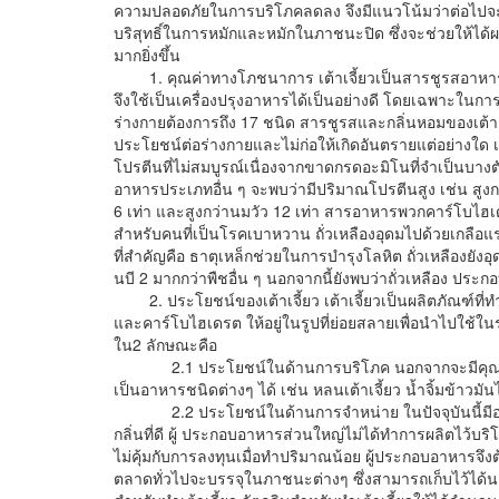
ความปลอดภัยในการบริโภคลดลง จึงมีแนวโน้มว่าต่อไปจะมี
บริสุทธิ์ในการหมักและหมักในภาชนะปิด ซึ่งจะช่วยให้ได้
มากยิ่งขึ้น
1. คุณค่าทางโภชนาการ เต้าเจี้ยวเป็นสารชูรสอาหารที่
จึงใช้เป็นเครื่องปรุงอาหารได้เป็นอย่างดี โดยเฉพาะในการป
ร่างกายต้องการถึง 17 ชนิด สารชูรสและกลิ่นหอมของเต้าเ
ประโยชน์ต่อร่างกายและไม่ก่อให้เกิดอันตรายแต่อย่างใด เต้
โปรตีนที่ไม่สมบูรณ์เนื่องจากขาดกรดอะมิโนที่จำเป็นบางต
อาหารประเภทอื่น ๆ จะพบว่ามีปริมาณโปรตีนสูง เช่น สูงกว่าเ
6 เท่า และสูงกว่านมวัว 12 เท่า สารอาหารพวกคาร์โบไฮเดร
สำหรับคนที่เป็นโรคเบาหวาน ถั่วเหลืองอุดมไปด้วยเกลือ
ที่สำคัญคือ ธาตุเหล็กช่วยในการบำรุงโลหิต ถั่วเหลืองยังอุ
นบี 2 มากกว่าพืชอื่น ๆ นอกจากนี้ยังพบว่าถั่วเหลือง ประ
2. ประโยชน์ของเต้าเจี้ยว เต้าเจี้ยวเป็นผลิตภัณฑ์ที่ทำ
และคาร์โบไฮเดรต ให้อยู่ในรูปที่ย่อยสลายเพื่อนำไปใช้ในร่าง
ใน2 ลักษณะคือ
2.1 ประโยชน์ในด้านการบริโภค นอกจากจะมีคุณค่าทา
เป็นอาหารชนิดต่างๆ ได้ เช่น หลนเต้าเจี้ยว น้ำจิ้มข้าวมั
2.2 ประโยชน์ในด้านการจำหน่าย ในปัจจุบันนี้มีอาหาร
กลิ่นที่ดี ผู้ ประกอบอาหารส่วนใหญ่ไม่ได้ทำการผลิตไว้บ
ไม่คุ้มกับการลงทุนเมื่อทำปริมาณน้อย ผู้ประกอบอาหารจึงต้อง
ตลาดทั่วไปจะบรรจุในภาชนะต่างๆ ซึ่งสามารถเก็บไว้ได้นาน