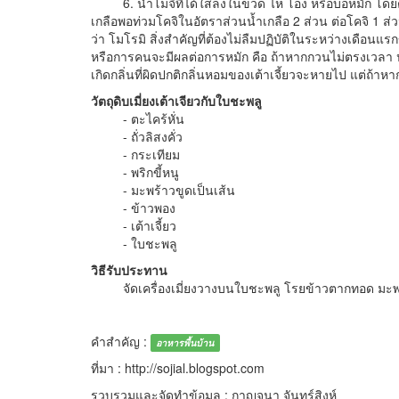
6. นำโมจิที่ได้ใส่ลงในขวด ไห โอ่ง หรือบ่อหมัก โดยต้ม
เกลือพอท่วมโคจิในอัตราส่วนน้ำเกลือ 2 ส่วน ต่อโคจิ 1 ส
ว่า โมโรมิ สิ่งสำคัญที่ต้องไม่ลืมปฏิบัติในระหว่างเดือ
หรือการคนจะมีผลต่อการหมัก คือ ถ้าหากกวนไม่ตรงเวลา ปล่
เกิดกลิ่นที่ผิดปกติกลิ่นหอมของเต้าเจี้ยวจะหายไป แต่ถ้
วัตถุดิบเมี่ยงเต้าเจียวกับใบชะพลู
- ตะไคร้หั่น
- ถั่วลิสงคั่ว
- กระเทียม
- พริกขี้หนู
- มะพร้าวขูดเป็นเส้น
- ข้าวพอง
- เต้าเจี้ยว
- ใบชะพลู
วิธีรับประทาน
จัดเครื่องเมี่ยงวางบนใบชะพลู โรยข้าวตากทอด มะพร้
คำสำคัญ :
อาหารพื้นบ้าน
ที่มา : http://sojial.blogspot.com
รวบรวมและจัดทำข้อมูล : กาญจนา จันทร์สิงห์