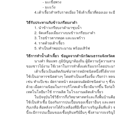
- มะเขือพวง
- มะแว้ง
4.เต้าเจี้ยวสำหรับราดเมี่ยง ใช้เต้าเจี้ยวที่ดองเอง 
วิธีรับประทานกับข้าวเกรียบงาดำ
1. นำข้าวเกรียบงาดำมาชุบน้ำ
2. จัดเครื่องเมี่ยงวางบนข้าวเกรียบงาดำ
3. โรยข้าวตากทอด และมะพร้าว
4. ราดด้วยเต้าเจี้ยว
5. ทำเป็นคำพอประมาณ พร้อมเสิร์ฟ
วิธีการทำน้ำเต้าเจี้ยว
ข้อมูลจากสำนักวัฒนธรรมจังหวัด
นางคำ ทิมแพร ภูมิปัญญาท้องถิ่น ผู้มีความรู้ความสา
ของชาวไม้งาม ใช้เวลาในการทำตั้งแต่เริ่มแรกโดยประมาณ 
เต้าเจี้ยวเป็นผลิตภัณฑ์อาหารหมักชนิดหนึ่งที่ได้จากกา
ใช้เป็นอาหารชนิดต่างๆ โดยทำเป็นเครื่องจิ้ม เรียกว่า
เช่น ทำแป๊ะซะ ผัดราดหน้า ตลอดจนผัดผักชนิดต่าง ๆ ซึ่ง
ด้วย เมื่อความนิยมในการบริโภคเต้าเจี้ยวมีมากขึ้น จึง
เทคโนโลยีมาใช้ การผลิต ในโรงงานผลิตเต้าเจี้ยว
ในปัจจุบันใช้วิธีการกึ่งวิทยาศาสตร์และกึ่งพื้นบ้านคือ อ
ใช้เป็นหัวเชื้อ ป้องกันการปนเปื้อนของเชื้อราอื่นๆ และล
กับเกลือ คือหลังจากได้ถั่วเหลืองที่มีเชื้อราเจริญเต็มที่แ
นี้จะมีการปนเปื้อนของเชื้อจุลินทรีย์อื่นๆ ซึ่งสามารถเ