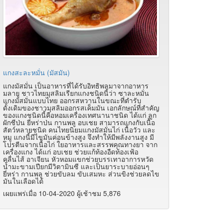
แกงสะละหมั่น (มัสมัน)
แกงมัสมั่น เป็นอาหารที่ได้รับอิทธิพลมาจากอาหาร
มลายู ชาวไทยมุสลิมเรียกแกงชนิดนี้ว่า ซาละหมั่น
แกงมัสมั่นแบบไทย ออกรสหวานในขณะที่ตำรับ
ดั้งเดิมของชาวมุสลิมออกรสเค็มมัน เอกลักษณ์ที่สำคัญ
ของแกงชนิดนี้คือหอมเครื่องเทศนานาชนิด ได้แก่ ลูก
ผักชีป่น ยี่หร่าป่น กานพลู อบเชย สามารถแกงกับเนื้อ
สัตว์หลายชนิด คนไทยนิยมแกงมัสมั่นไก่ เนื้อวัว และ
หมู แกงนี้มีไขมันค่อนข้างสูง จึงทำให้มีพลังงานสูง มี
โปรตีนจากเนื้อไก่ ใยอาหารและสรรพคุณทางยา จาก
เครื่องแกง ได้แก่ อบเชย ช่วยแก้ท้องอืดท้องเฟ้อ
คลื่นไส้ อาเจียน หัวหอมแขกช่วยบรรเทาอาการหวัด
น้ำมะขามเปียกมีวิตามินซี และเป็นยาระบายอ่อนๆ
ยี่หร่า กานพลู ช่วยขับลม ขับเสมหะ ส่วนขิงช่วยลดไข
มันในเลือดได้
เผยแพร่เมื่อ 10-04-2020 ผู้เช้าชม 5,876