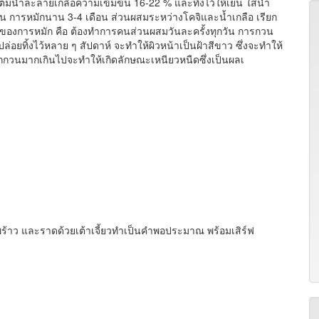
น้ำละลายเกลือความเข้มข้น 16-22 % และทิ้งไว้ให้เย็น ใส่น้ำ
่วน การหมักนาน 3-4 เดือน ส่วนผสมระหว่างโคจิและน้ำเกลือ เรียก
นแรกของการหมัก คือ ต้องทำการคนส่วนผสมวันละครั้งทุกวัน การกวน
อยทิ้งไว้หลาย ๆ สัปดาห์ จะทำให้ผิวหน้าเป็นฝ้าสีขาว ซึ่งจะทำให้
าหากกวนมากเกินไปจะทำให้เกิดลักษณะเหนียวหนืดซึ่งเป็นผลเ
าว และราดด้วยเต้าเจี้ยวทำเป็นคำพอประมาณ พร้อมเสิร์ฟ