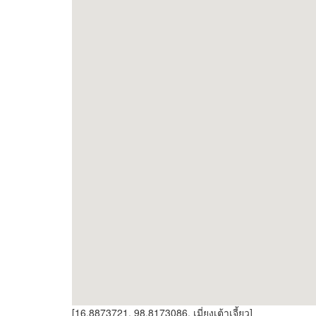
[16.8873721, 98.8173086, เมี่ยงเต้าเจี้ยว]