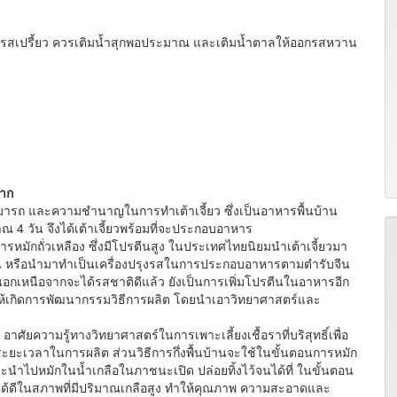
จะมีรสเปรี้ยว ควรเติมน้ำสุกพอประมาณ และเติมน้ำตาลให้ออกรสหวาน
ตาก
มารถ และความชำนาญในการทำเต้าเจี้ยว ซึ่งเป็นอาหารพื้นบ้าน
4 วัน จึงได้เต้าเจี้ยวพร้อมที่จะประกอบอาหาร
รหมักถั่วเหลือง ซึ่งมีโปรตีนสูง ในประเทศไทยนิยมนำเต้าเจี้ยวมา
 หลน หรือนำมาทำเป็นเครื่องปรุงรสในการประกอบอาหารตามตำรับจีน
นอกเหนือจากจะได้รสชาติดีแล้ว ยังเป็นการเพิ่มโปรตีนในอาหารอีก
ก่อให้เกิดการพัฒนากรรมวิธีการผลิต โดยนำเอาวิทยาศาสตร์และ
าศัยความรู้ทางวิทยาศาสตร์ในการเพาะเลี้ยงเชื้อราที่บริสุทธิ์เพื่อ
ดระยะเวลาในการผลิต ส่วนวิธีการกึ่งพื้นบ้านจะใช้ในขั้นตอนการหมัก
ล้ว จะนำไปหมักในน้ำเกลือในภาชนะเปิด ปล่อยทิ้งไว้จนได้ที่ ในขั้นตอน
จริญได้ดีในสภาพที่มีปริมาณเกลือสูง ทำให้คุณภาพ ความสะอาดและ