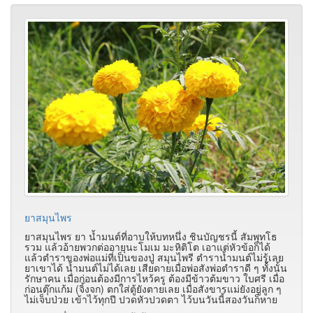
ยาสมุนไพร
ยาสมุนไพร ยา น้ำมนต์ที่อาบให้บทหนึ่ง ชินบัญชรนี้ สัมพุทโธ
รวม แล้วอ้ายพวกต่ออายุนะโมเม มะหิติโต เอาแต่หัวข้อก็ได้
แล้วตำราของพ่อแม่ที่เป็นของปู่ สมุนไพรี ตำราน้ำมนต์ไม่รู้เลย
ยาเขาได้ น้ำมนต์ไม่ได้เลย เสียดายเมื่อพ่อสังพ่อตำราดี ๆ ทั้งนั้น
รักษาคน เมื่อก่อนต้องมีการไหว้ครู ต้องมีข้าวต้มขาว ใบศรี เมื่อ
ก่อนตุ๊กแก้ม (จิ้งจก) ตกใส่ตู้ยังตายเลย เมื่อสังขารแม่ยังอยู่ลูก ๆ
ไม่เจ็บป่วย เข้าไว้ทุกปี ปวดหัวปวดตา ไว้บนวันนี้สองวันก็หาย