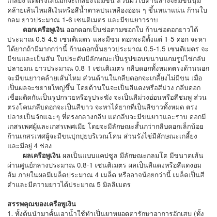
เกลี้ยง แต่ตรงเส้นมักจะเกลี้ยงไม่มีขน ส่วนผิวใบด้านล่างจะมีขนนุ่ม
คล้ายเส้นไหมสีเงินหรือสีน้ำตาลปนเหลืองอ่อน ๆ ขึ้นหนาแน่น ก้านใบ
กลม ยาวประมาณ 1-6 เซนติเมตร และมีขนยาวราบ
ดอกเครือพูเงิน
ออกดอกเป็นช่อตามซอกใบ ก้านช่อดอกยาวได้
ประมาณ 0.5-4.5 เซนติเมตร และมีขน ดอกจะมีตั้งแต่ 1-5 ดอก จะหา
ได้ยากถ้ามีมากกว่านี้ ก้านดอกนั้นยาวประมาณ 0.5-1.5 เซนติเมตร จะ
มีขนและเป็นสัน ใบประดับมีลักษณะเป็นรูปขอบขนานแกมรูปไข่กลับ
ปลายมน ยาวประมาณ 0.8-1 เซนติเมตร กลีบดอกทั้งหมดตรงด้านนอก
จะมีขนยาวคล้ายเส้นไหม ส่วนด้านในกลีบดอกจะเกลี้ยงไม่มีขน เมื่อ
เป็นผลจะขยายใหญ่ขึ้น โดยด้านในจะเป็นสีแดงหรือสีม่วง กลีบดอก
เชื่อมติดกันเป็นรูปกรวยหรือรูประฆัง จะเป็นสีม่วงอ่อนหรือสีชมพู ส่วน
ตรงโคนกลีบดอกจะเป็นสีขาว จะหาได้ยากที่เป็นสีขาวทั้งหมด ตรง
ปลายเป็นจักแฉะๆ ที่ตรงกลางกลีบ แต่กลีบจะมีขนยาวและราบ ดอกมี
เกสรเพศผู้และเกสรเพศเมีย โดยจะมีลักษณะสั้นกว่ากลีบดอกเล็กน้อย
ก้านเกสรเพศผู้จะมีขนปุกปุยบริเวณโคน ส่วนรังไข่มีลักษณะเกลี้ยง
และมีอยู่ 4 ช่อง
ผลเครือพูเงิน
ผลเป็นแบบแคปซูล มีลักษณะกลมโต มีขนาดเส้น
ผ่านศูนย์กลางประมาณ 0.8-1 เซนติเมตร ผลเป็นสีแดงหรือสีแดงอม
ส้ม ภายในผลมีเมล็ดประมาณ 4 เมล็ด หรืออาจน้อยกว่านี้ เมล็ดเป็นสี
ดำและมีความยาวได้ประมาณ 5 มิลลิเมตร
สรรพคุณของเครือพูเงิน
1. ทั้งต้นนำมาคั้นเอาน้ำใช้ทำเป็นยาหยอดตารักษาอาการอักเสบ (ทั้ง