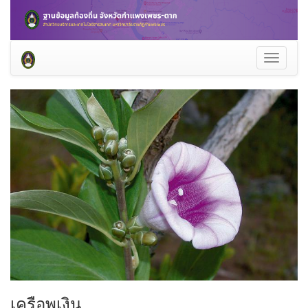
Toggle
navigati
เครือพูเงิน