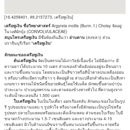
[16.4258401, 99.2157273, เครือพูเงิน]
เครือพูเงิน ชื่อวิทยาศาสตร์
Argyreia mollis (Burm. f.) Choisy จัดอยู่
ในวงศ์ผักบุ้ง (CONVOLVULACEAE)
สมุนไพรเครือพูเงิน
มีชื่อท้องถิ่นอื่นว่า
ย่านตาน
(สงขลา) ส่วน
ปราจีนบุรีเรียก "
เครือพูเงิน
"
ลักษณะของเครือพูเงิน
ต้นเครือพูเงิน
จัดเป็นพรรณไม้เถาวัลย์เนื้อแข็ง ไม่มีมือเกาะ มี
ความยาวได้ประมาณ 10 เมตร ส่วนของลำต้นยังอ่อนอยู่จะมีขนยาว
และราบขึ้นหนาแน่น โดยขนจะเป็นสีขาวหรือสีน้ำตาลปนเหลืองอ่อน
ๆ หรือบางทีจะมีคราบสีขาว ๆ ติดอยู่ด้วย ส่วนเปลือกลำต้นจะเป็นสีเทา
แกมขาว พรรณไม้ชนิดนี้ขยายพันธุ์โดยใช้เมล็ด มักพบขึ้นตามป่ารุ่น
ป่าละเมาะ ป่าเบญจพรรณ และตามสองข้างทางทั่วไป ที่ความสูงจาก
ระดับน้ำทะเลจนถึง 1,500 เมตร
ใบเครือพูเงิน
ใบเป็นใบเดี่ยว ออกเรียงสลับ ลักษณะของใบเป็นรูป
รี รูปขอบขนานแคบ ๆ รูปหัวใจ หรือบางครั้งมีลักษณะเป็นรูปไข่หรือ
รูปหอก ปลายใบแหลมหรือมนและติ่งเล็กแหลม ส่วนขอบใบเรียบ ใบมี
ขนาดกว้างประมาณ 1.5-7 เซนติเมตร และยาวประมาณ 4-15
เซนติเมตร ผิวใบด้านบนมีขนราบขึ้นหนาแน่นหรือขึ้นกระจายหรือ