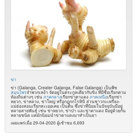
ข่า
ข่า (Galanga, Creater Galanga, False Galanga) เป็นพืช
สมุนไพร
จำพวกเหง้า จัดอยู่ในตระกูลเดียวกับขิง ที่มีชื่อเรียกตาม
ท้องถิ่นต่างๆ เช่น
ภาคกลาง
เรียกข่าตาแดง
ภาคเหนือ
เรียกข่า
หยวก, ข่าหลวง, ข่าใหญ่ หรือกฎุกกโรหินี ส่วนชาวกะเหรี่ยง-
แม่ฮ่องสอนเรียกสะเออเคย เป็นต้น ซึ่งข่าที่นิยมในปัจจุบันมีอยู่
หลายสายพันธุ์ เช่น ข่าหยวก, ข่าป่า และข่าตาแดง มีอยู่ด้วยกัน
หลายชนิด แต่มักนิยมนำข่าตาแดงมาทำเป็นยา
เผยแพร่เมื่อ 29-04-2020 ผู้เช้าชม 6,693