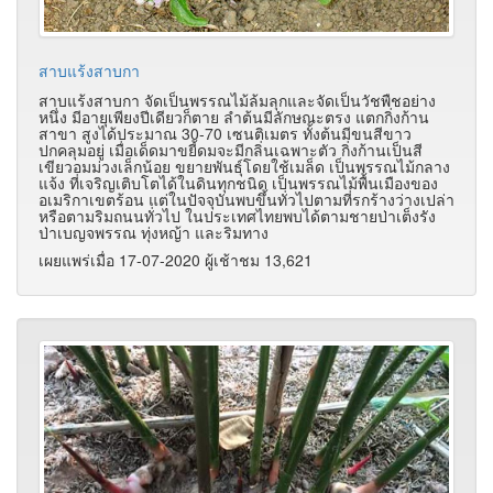
สาบแร้งสาบกา
สาบแร้งสาบกา จัดเป็นพรรณไม้ล้มลุกและจัดเป็นวัชพืชอย่าง
หนึ่ง มีอายุเพียงปีเดียวก็ตาย ลำต้นมีลักษณะตรง แตกกิ่งก้าน
สาขา สูงได้ประมาณ 30-70 เซนติเมตร ทั้งต้นมีขนสีขาว
ปกคลุมอยู่ เมื่อเด็ดมาขยี้ดมจะมีกลิ่นเฉพาะตัว กิ่งก้านเป็นสี
เขียวอมม่วงเล็กน้อย ขยายพันธุ์โดยใช้เมล็ด เป็นพรรณไม้กลาง
แจ้ง ที่เจริญเติบโตได้ในดินทุกชนิด เป็นพรรณไม้พื้นเมืองของ
อเมริกาเขตร้อน แต่ในปัจจุบันพบขึ้นทั่วไปตามที่รกร้างว่างเปล่า
หรือตามริมถนนทั่วไป ในประเทศไทยพบได้ตามชายป่าเต็งรัง
ป่าเบญจพรรณ ทุ่งหญ้า และริมทาง
เผยแพร่เมื่อ 17-07-2020 ผู้เช้าชม 13,621