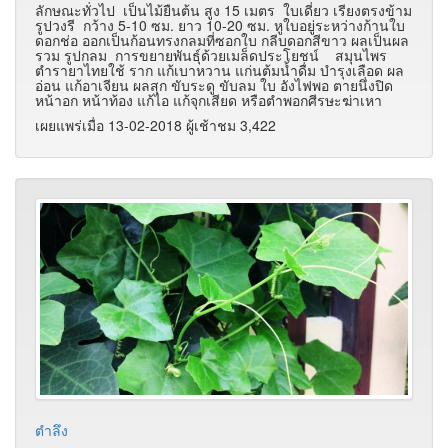
ลักษณะทั่วไป เป็นไม้ยืนต้น สูง 15 เมตร ใบเดี่ยว เรียงตรงข้าม
รูปวงรี กว้าง 5-10 ซม. ยาว 10-20 ซม. หูใบอยู่ระหว่างก้านใบ
ดอกช่อ ออกเป็นก้อนทรงกลมที่ซอกใบ กลีบดอกสีขาว ผลเป็นผล
รวม รูปกลม การขยายพันธุ์ด้วยเมล็ดประโยชน์ สมุนไพร
ตำรายาไทยใช้ ราก แก้เบาหวาน แก่นต้มน้ำดื่ม บำรุงเลือด ผล
อ่อน แก้อาเจียน ผลสุก ขับระดู ขับลม ใบ อังไฟพอ ตายนึ่งปิด
หน้าอก หน้าท้อง แก้ไอ แก้จุกเสียด หรือตำพอกศีรษะฆ่าเหา
เผยแพร่เมื่อ 13-02-2018 ผู้เช้าชม 3,422
ตำลึง