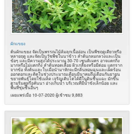
ผักแขยง
ต้นผักแขยง จัดเป็นพรรณไม้ล้มลุกเนื้ออ่อน เป็นพืชฤดูเดียวหรือ
หลายฤดู และจัดเป็นวัชพืชในนาข้าว ลำต้นกลมกลวงและเป็น
ข้อๆ และมีความสูงได้ประมาณ 30-70 เซนติเมตร อาจแตกกิ่ง
มากหรือไม่แตกกิ่ง ลำต้นทอดเลื้อย ผิวเกลี้ยงหรือมีต่อม แตกราก
จากข้อ ทั้งต้นและใบเมื่อนำมาหักจะมีกลิ่นหอมฉุนและเผ็ดร้อน
ออกดอกและติดในช่วงประมาณเดือนมีนาคมถึงเดือนกันยายน
ขยายพันธุ์โดยใช้เมล็ด เจริญเติบโตได้ดีในดินชื้นแฉะ มักขึ้น
ตามริมคูหรือคันนา อ่างเก็บน้ำ บริเวณที่มีน้ำขังเล็กน้อย และ
พื้นที่ชุ่มชื้นอื่นๆ
เผยแพร่เมื่อ 10-07-2020 ผู้เช้าชม 9,883