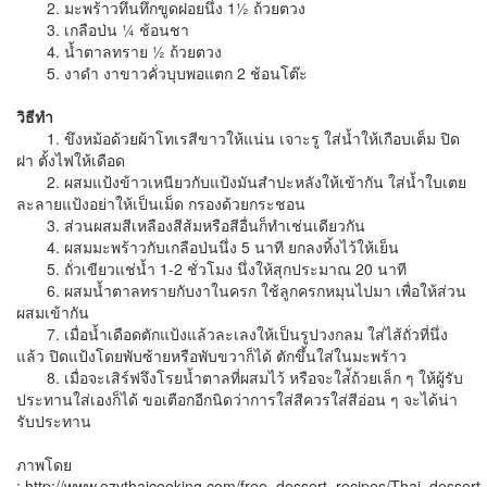
2. มะพร้าวทึนทึกขูดฝอยนึ่ง 1½ ถ้วยตวง
3. เกลือป่น ¼ ช้อนชา
4. น้ำตาลทราย ½ ถ้วยตวง
5. งาดำ งาขาวคั่วบุบพอแตก 2 ช้อนโต๊ะ
วิธีทำ
1. ขึงหม้อด้วยผ้าโทเรสีขาวให้แน่น เจาะรู ใส่น้ำให้เกือบเต็ม ปิด
ฝา ตั้งไฟให้เดือด
2. ผสมแป้งข้าวเหนียวกับแป้งมันสำปะหลังให้เข้ากัน ใส่น้ำใบเตย
ละลายแป้งอย่าให้เป็นเม็ด กรองด้วยกระชอน
3. ส่วนผสมสีเหลืองสีส้มหรือสีอื่นก็ทำเช่นเดียวกัน
4. ผสมมะพร้าวกับเกลือป่นนึ่ง 5 นาที ยกลงทิ้งไว้ให้เย็น
5. ถั่วเขียวแช่น้ำ 1-2 ชั่วโมง นึ่งให้สุกประมาณ 20 นาที
6. ผสมน้ำตาลทรายกับงาในครก ใช้ลูกครกหมุนไปมา เพื่อให้ส่วน
ผสมเข้ากัน
7. เมื่อน้ำเดือดตักแป้งแล้วละเลงให้เป็นรูปวงกลม ใส่ไส้ถั่วที่นึ่ง
แล้ว ปิดแป้งโดยพับซ้ายหรือพับขวาก็ได้ ตักขึ้นใส่ในมะพร้าว
8. เมื่อจะเสิร์ฟจึงโรยน้ำตาลที่ผสมไว้ หรือจะใส่้ถ้วยเล็ก ๆ ให้ผู้รับ
ประทานใส่เองก็ได้ ขอเตือกอีกนิดว่าการใส่สีควรใส่สีอ่อน ๆ จะได้น่า
รับประทาน
ภาพโดย
: http://www.ezythaicooking.com/free_dessert_recipes/Thai_desse