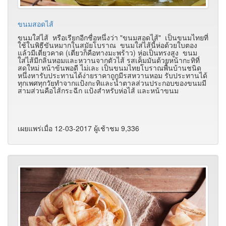
ขนมสอดไส้
ขนมใส่ไส้ หรือเรียกอีกชื่อหนึ่งว่า "ขนมสอดไส้" เป็นขนมไทยที่
ใช้ในพิธีขันหมากในสมัยโบราณ ขนมใส่ไส้นี้ห่อด้วยใบตอง
แล้วมีเตี่ยวคาด (เตี่ยวก็คือทางมะพร้าว) ห่อเป็นทรงสูง ขนม
ใส่ไส้มีกลิ่นหอมและหวานจากตัวไส้ รสเค็มมันด้วยหน้ากะทิที่
สดใหม่ หน้าข้นพอดี ไม่เละ เป็นขนมไทยโบราณพื้นบ้านชนิด
หนึ่งหารับประทานได้ง่ายราคาถูกมีรสหวานหอม รับประทานได้
ทุกเพศทุกวัยทำจากแป้งกะทิและน้ำตาลส่วนประกอบของขนมมี
สามส่วนคือไส้กระฉีก แป้งสำหรับห่อไส้ และหน้าขนม
เผยแพร่เมื่อ 12-03-2017 ผู้เช้าชม 9,336