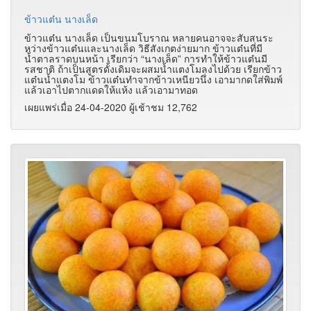
ข้าวแต๋น นางเล็ด
ข้าวแต๋น นางเล็ด เป็นขนมโบราณ หลายคนอาจจะสับสนระ
หว่างข้าวแต๋นและนางเล็ด
วิธีสังเกตง่ายมาก ข้าวแต๋นที่มี
น้ำตาลราดบนหน้า
เรียกว่า “นางเล็ด” การทำให้ข้าวแต๋นมี
รสชาติ ถ้าเป็นสูตรดั้งเดิมจะผสมน้ำแตงโมลงไปด้วย เรียกข้าว
แต๋นน้ำแตงโม
ข้าวแต๋นทำจากข้าวเหนียวนึ่ง เอามากดใส่พิมพ์
แล้วเอาไปตากแดดให้แห้ง แล้วเอามาทอด
เผยแพร่เมื่อ 24-04-2020 ผู้เช้าชม 12,762