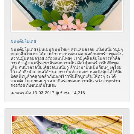
ขนมต้มใบเตย
ขนมต้มใบเตย เป็นเมนูขนมไทยๆ สุดแสนอร่อย แป้งเหนียวนุ่มๆ
หอมกลิ่นใบเตย ไส้มะพร้าวหวานหอม คลุกเคล้ามะพร้าวขูดเส้น
หวานมันหอมอร่อย อร่อยแบบไทยๆ เรามีเคล็ดลับในการทำคือ
การทำไส้ขนมที่รสชาติหอมหวานมัน คือใช้มะพร้าวทึนทึกขูด
เส้น กับน้ำตาลปี๊บเคี่ยวจนเหนียว ล้วนำมาปั้นเป็นก้อนๆ เตรียม
ไว้ แล้วจึงนำมาห่อไส้ขนม การปั้นต้องค่อยๆ ห่อแป้งหุ้มไส้ให้มิด
ปิดสนิทแล้วคลุกเคล้ากับมะพร้าวทึนทึกขูดเส้นให้ทั่วๆ จะได้
ขนมต้มใบเตยหอมๆ รสชาติอร่อยหอมหวานมัน หวังว่าทุกท่าน
คงอร่อย กับขนมต้มใบเตย
เผยแพร่เมื่อ 13-03-2017 ผู้เช้าชม 14,216