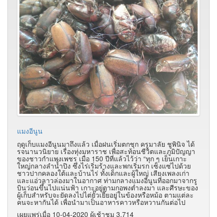
แมงอีนูน
ฤดูเก็บแมงอีนูนมาถึงแล้ว เมื่อฝนเริ่มตกชุก ครูมาลัย ชูพินิจ ได้
รจนานวนิยาย เรื่องทุ่งมหาราช เพื่อสะท้อนชีวิตและภูมิปัญญา
ของชาวกำแพงเพชร เมื่อ 150 ปีที่แล้วไว้ว่า “ทุก ๆ เย็นเกาะ
ใหญ่กลางลำน้ำปิง ซึ่งไร่เริ่มร้างและพกเริ่มรก เซ็งแซ่ไปด้วย
ชาวปากคลองใต้และบ้านไร่ ทั้งเด็กและผู้ใหญ่ เสียงเพลงเก่า
และแอ่วลาวล่องมาในอากาศ ท่ามกลางแมงอีนูนที่ออกมาจากรู
บินว่อนขึ้นไปแน่นฟ้า เกาะอยู่ตามกอพงต่ำลงมา และศีรษะของ
ผู้เก็บสำหรับจะยัดลงไปไต่ยั๊วเยี๊ยอยู่ในข้องหรือหม้อ ตามแต่ละ
คนจะหากันได้ เพื่อนำมาเป็นอาหารคาวหรือหวานกันต่อไป
เผยแพร่เมื่อ 10-04-2020 ผู้เช้าชม 3,714