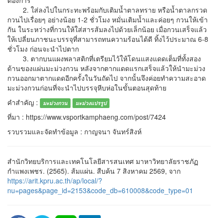
ต้องการ
2. ใส่ลงไปในกระทะพร้อมกับเติมน้ำตาลทราย หรือน้ำตาลกรวด
กวนไปเรื่อยๆ อย่างน้อย 1-2 ชั่วโมง หมั่นเติมน้ำและค่อยๆ กวนให้เข้า
กัน ในระหว่างที่กวนให้ใส่สารส้มลงไปด้วยเล็กน้อย เมื่อกวนเสร็จแล้ว
ให้เปลี่ยนภาชนะบรรจุที่สามารถทนความร้อนได้ดี ทิ้งไว้ประมาณ 6-8
ชั่วโมง ก่อนจะนำไปตาก
3. ตากบนแผงพลาสติกที่เตรียมไว้ให้โดนแสงแดดเต็มที่ทั้งสอง
ด้านของแผ่นมะม่วงกวน หลังจากตากแดดแรกเสร็จแล้วให้นำมะม่วง
กวนออกมาตากแดดอีกครั้งในวันถัดไป จากนั้นจึงค่อยทำความสะอาด
มะม่วงกวนก่อนที่จะนำไปบรรจุหีบห่อในขั้นตอนสุดท้าย
คำสำคัญ :
มะม่วงกวน
มะม่วงแปรรูป
ที่มา : https://www.vsportkamphaeng.com/post/7424
รวบรวมและจัดทำข้อมูล : กาญจนา จันทร์สิงห์
สำนักวิทยบริการและเทคโนโลยีสารสนเทศ มาหาวิทยาลัยราชภัฏ
กำแพงเพชร. (2565). ส้มแผ่น. สืบค้น 7 สิงหาคม 2569, จาก
https://arit.kpru.ac.th/ap/local/?
nu=pages&page_id=2153&code_db=610008&code_type=01