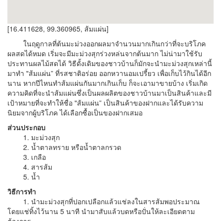
[16.411628, 99.360965, ส้มแผ่น]
ในฤดูกาลที่ต้นมะม่วงออกผลมาจำนวนมากเกินกว่าที่จะบริโภค
ผลสดได้หมด เริ่มจะมีมะม่วงสุกร่วงหล่นจากต้นมาก ไม่น่ามาใช้รับ
ประทานผลไม้สดได้ วิธีดั้งเดิมของชาวบ้านก็มักจะนำมะม่วงสุกเหล่านี้
มาทำ "ส้มแผ่น” ที่รสชาติอร่อย ออกหวานอมเปรี้ยว เพื่อเก็บไว้กินได้อีก
นาน หากปีไหนทำส้มแผ่นกันมากเกินเก็บ ก็จะเอามาขายบ้าง เริ่มเกิด
ความคิดที่จะนำส้มแผ่นซึ่งเป็นผลผลิตของชาวบ้านมาเป็นสินค้าและมี
เป้าหมายที่จะทำให้ชื่อ "ส้มแผ่น” เป็นสินค้าของฝากและได้รับความ
นิยมจากผู้บริโภค ได้เลือกซื้อเป็นของฝากเสมอ
ส่วนประกอบ
1. มะม่วงสุก
2. น้ำตาลทราย หรือน้ำตาลกรวด
3. เกลือ
4. สารส้ม
5. น้ำ
วิธีการทำ
1. นำมะม่วงสุกที่ปอกเปลือกแล้วแช่ลงในสารส้มพอประมาณ
โดยแช่ทิ้งไว้นาน 5 นาที นำมาสับแล้วบดหรือปั่นให้ละเอียดตาม