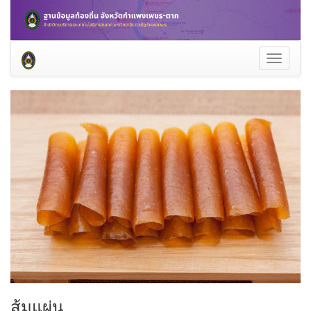
Toggle
navigati
ส้มแผ่น