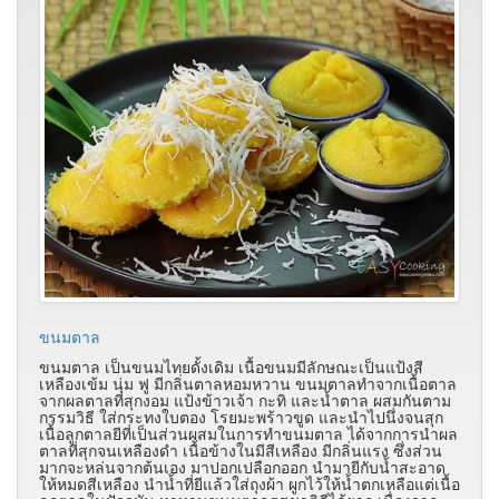
ขนมตาล
ขนมตาล เป็นขนมไทยดั้งเดิม เนื้อขนมมีลักษณะเป็นแป้งสี
เหลืองเข้ม นุ่ม ฟู มีกลิ่นตาลหอมหวาน ขนมตาลทำจากเนื้อตาล
จากผลตาลที่สุกงอม แป้งข้าวเจ้า กะทิ และน้ำตาล ผสมกันตาม
กรรมวิธี ใส่กระทงใบตอง โรยมะพร้าวขูด และนำไปนึ่งจนสุก
เนื้อลูกตาลยีที่เป็นส่วนผสมในการทำขนมตาล ได้จากการนำผล
ตาลที่สุกจนเหลืองดำ เนื้อข้างในมีสีเหลือง มีกลิ่นแรง ซึ่งส่วน
มากจะหล่นจากต้นเอง มาปอกเปลือกออก นำมายีกับน้ำสะอาด
ให้หมดสีเหลือง นำน้ำที่ยีแล้วใส่ถุงผ้า ผูกไว้ให้น้ำตกเหลือแต่เนื้อ