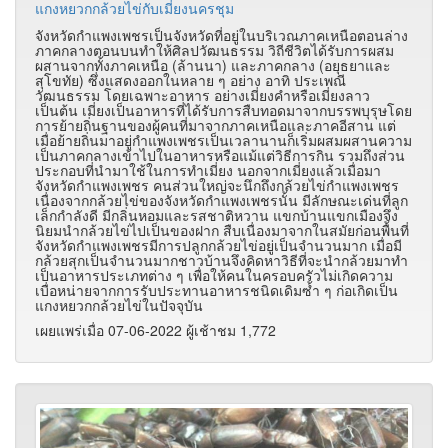
แกงหยวกกล้วยไข่กับเมี่ยงนครชุม
จังหวัดกำแพงเพชรเป็นจังหวัดที่อยู่ในบริเวณภาคเหนือตอนล่าง
ภาคกลางตอนบนทำให้ศิลปวัฒนธรรม วิถีชีวิตได้รับการผสม
ผสานจากทั้งภาคเหนือ (ล้านนา) และภาคกลาง (อยุธยาและ
สุโขทัย) ซึ่งแสดงออกในหลาย ๆ อย่าง อาทิ ประเพณี
วัฒนธรรม โดยเฉพาะอาหาร อย่างเมี่ยงคำหรือเมี่ยงลาว
เป็นต้น เมี่ยงเป็นอาหารที่ได้รับการสืบทอดมาจากบรรพบุรุษโดย
การย้ายถิ่นฐานของผู้คนที่มาจากภาคเหนือและภาคอีสาน แต่
เมื่อย้ายถิ่นมาอยู่กำแพงเพชรเป็นเวลานานก็เริ่มผสมผสานความ
เป็นภาคกลางเข้าไปในอาหารหรือแม้แต่วิธีการกิน รวมถึงส่วน
ประกอบที่นำมาใช้ในการทำเมี่ยง นอกจากเมี่ยงแล้วเมื่อมา
จังหวัดกำแพงเพชร คนส่วนใหญ่จะนึกถึงกล้วยไข่กำแพงเพชร
เนื่องจากกล้วยไข่ของจังหวัดกำแพงเพชรนั้น มีลักษณะเด่นที่ลูก
เล็กกำลังดี มีกลิ่นหอมและรสชาติหวาน แขกบ้านแขกเมืองจึง
นิยมนำกล้วยไข่ไปเป็นของฝาก สืบเนื่องมาจากในสมัยก่อนพื้นที่
จังหวัดกำแพงเพชรมีการปลูกกล้วยไข่อยู่เป็นจำนวนมาก เมื่อมี
กล้วยสุกเป็นจำนวนมากชาวบ้านจึงคิดหาวิธีที่จะนำกล้วยมาทำ
เป็นอาหารประเภทต่าง ๆ เพื่อให้คนในครอบครัวไม่เกิดความ
เบื่อหน่ายจากการรับประทานอาหารชนิดเดิมซ้ำ ๆ ก่อเกิดเป็น
แกงหยวกกล้วยไข่ในปัจจุบัน
เผยแพร่เมื่อ 07-06-2022 ผู้เช้าชม 1,772