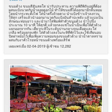
ขนมด้วง ขนมสีสันสดใส น่ารับประทาน ความพิถีพิถันอยู่ที่ต้อง
ผสมแป้งนวดกับน้ำลอยดอกไม้ ทำให้ขนมที่ได้ออกมามีกลิ่นหอม
โดยนำกระทะตั้งไฟ ใส่น้ำครึ่งถ้วยตวง นำแป้งข้าวเจ้าลงกวน
ให้สุก เสร็จแล้วนำออกมานวดกับแป้งมันสำปะหลัง แล้วแบ่งเป็น
ลักษณะท่อนยาว และนำมาใส่พิมพ์ทำตัวขนมด้วง นำไปนึ่ง
ประมาณ 10 นาที ให้สุกดี แล้วยกลงแช่ในน้ำเย็นเพื่อให้ตัวด้วง
แยกออกจากกัน เคี่ยวกะทิในระดับปานกลางจนเดือดและใส่
เกลือ พร้อมยกลงพัก ใส่ตัวด้วงลงในกะทิที่พักไว้และใช้เทียนอบ
ปิดฝาหม้อไว้เพื่อเพิ่มความหอมของขนมตัวด้วง นำน้ำตาลทราย
ผสมกับงาคั่วโรยหน้าขนมด้วงพร้อมเสิร์ฟ
เผยแพร่เมื่อ 02-04-2019 ผู้เช้าชม 12,282