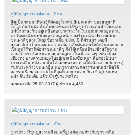
ภูมิปัญญาการแต่งกาย : ลีซอ
ลีซูเป็นกลุ่มชาติพันธุ์ที่จัดอยู่ในกลุ่มธิเบต-พม่า ของชนชาติ
โลโล ถิ่นกำเนิดดั้งเดิมของชนเผ่าลีซูอยู่บริเวณต้นน้ำโขงและ
แม่น้ำสาละวิน อยู่เหนือหุบเขาสาละวินในเขตมณฑลยูนนาน
ตะวันตกเฉียงเหนือและตอนเหนือของรัฐคะฉิ่น ประเทศพม่า
ชนเผ่าลีซูส่วนใหญ่เชื่อว่าเมื่อ 4,000 ปี ที่ผ่านมา เคยมี
อาณาจักร เป็นของตนเอง แต่ต้องเสียดินแดนให้กับจีนและกลาย
เป็นคนไร้ชาติต่อมาชนเผ่าลีซู จึงได้เคลื่อนย้ายเข้าสู่รัฐฉาน
ตอนใต้ กระจัดกระจายอยู่ตามภูเขาในเมืองต่างๆ เช่น เมือง
เชียงตุง บางส่วนอพยพไปอยู่เขตเมืองซือเหมา สิบสองปันนา
ประเทศจีน หลังจากนั้นได้อพยพลงมา ทางใต้เนื่องจากเกิดการสู้
รบกันระหว่างชนเผ่าอื่น นับเวลาหลายศตวรรษ ชนเผ่าลีซูได้
ถอยร่นเรื่อยลงมา จนในที่สุดก็แตกกระจายกัน เข้าสู่ประเทศ
พม่า จีน อินเดีย แล้วเข้าสู่ประเทศไทย
เผยแพร่เมื่อ 25-02-2017 ผู้เช้าชม 4,430
ภูมิปัญญาการแต่งกาย : ลัวะ
ชาวลัวะ มีขนบธรรมเนียมเครื่องแต่งกายต่างกับชาวเหนือ