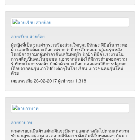
ลายเรียบ สายย้อย
ผู้หญิงที่เป็นชนเผ่ากระเหรี่ยงส่วนใหญ่จะมีทักษะ ฝีมือในการทอ
ผ้า และปักเม็ดมะเดือย เพราะว่ามีการสืบทอดมาสู่คนรุ่นหลัง
โดยมีการรวมกลุ่มทำอาชีพเสริมทอผ้า ปักผ้า ฝีมือ แรงงานใน
การผลิตเป็นคนในชุมชน นอกจากนั้นยังได้มีการถ่ายทอดความ
รู้ ทักษะในการทอผ้า ปักผ้าด้วยมะเดือย ตลอดจนวิธีการปลูกมะ
เดือยจากคนรุ่นเก่าไปยังเด็กๆในโรงเรียน เยาวชนคนรุ่นใหม่
ด้วย
เผยแพร่เมื่อ 26-02-2017 ผู้เช้าชม 1,318
ลายกาบาท
ลวดลายบนผืนผ้าแต่ละผืนจะมีความแตกต่างกันไปตามแต่ความ
ชํานาญของผู้วาด ลวดลายมีทั้งลาย ดั้งเดิมที่สืบทอดต่อๆ กันมา
และลวดลายทเกี่ ิดจากจิตนาการ การสร้างสรรค์ใหม่ๆ แต่