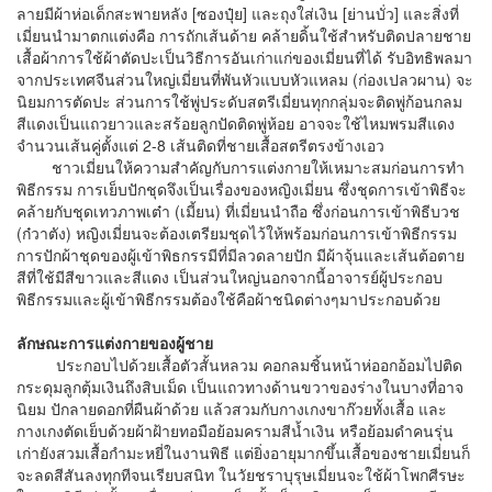
ลายมีผ้าห่อเด็กสะพายหลัง [ซองปุ๋ย] และถุงใส่เงิน [ย่านบั่ว] และสิ่งที่
เมี่ยนนำมาตกแต่งคือ การถักเส้นด้าย คล้ายดิ้นใช้สำหรับติดปลายชาย
เสื้อผ้าการใช้ผ้าตัดปะเป็นวิธีการอันเก่าแก่ของเมี่ยนที่ได้ รับอิทธิพลมา
จากประเทศจีนส่วนใหญ่เมี่ยนที่พันหัวแบบหัวแหลม (ก่องเปลวผาน) จะ
นิยมการตัดปะ ส่วนการใช้พู่ประดับสตรีเมี่ยนทุกกลุ่มจะติดพู่ก้อนกลม
สีแดงเป็นแถวยาวและสร้อยลูกปัดติดพู่ห้อย อาจจะใช้ไหมพรมสีแดง
จำนวนเส้นคู่ตั้งแต่ 2-8 เส้นติดที่ชายเสื้อสตรีตรงข้างเอว
ชาวเมี่ยนให้ความสำคัญกับการแต่งกายให้เหมาะสมก่อนการทำ
พิธีกรรม การเย็บปักชุดจึงเป็นเรื่องของหญิงเมี่ยน ซึ่งชุดการเข้าพิธีจะ
คล้ายกับชุดเทวภาพเต๋า (เมี้ยน) ที่เมี่ยนนำถือ ซึ่งก่อนการเข้าพิธีบวช
(ก๋วาตัง) หญิงเมี่ยนจะต้องเตรียมชุดไว้ให้พร้อมก่อนการเข้าพิธีกรรม
การปักผ้าชุดของผู้เข้าพิธกรรมีที่มีลวดลายปัก มีผ้าจุ้นและเส้นต้อตาย
สีที่ใช้มีสีขาวและสีแดง เป็นส่วนใหญ่นอกจากนี้อาจารย์ผู้ประกอบ
พิธีกรรมและผู้เข้าพิธีกรรมต้องใช้คือผ้าชนิดต่างๆมาประกอบด้วย
ลักษณะการแต่งกายของผู้ชาย
ประกอบไปด้วยเสื้อตัวสั้นหลวม คอกลมชิ้นหน้าห่ออกอ้อมไปติด
กระดุมลูกตุ้มเงินถึงสิบเม็ด เป็นแถวทางด้านขวาของร่างในบางที่อาจ
นิยม ปักลายดอกที่ผืนผ้าด้วย แล้วสวมกับกางเกงขาก๊วยทั้งเสื้อ และ
กางเกงตัดเย็บด้วยผ้าฝ้ายทอมือย้อมครามสีน้ำเงิน หรือย้อมดำคนรุ่น
เก่ายังสวมเสื้อกำมะหยี่ในงานพิธี แต่ยิ่งอายุมากขึ้นเสื้อของชายเมี่ยนก็
จะลดสีสันลงทุกทีจนเรียบสนิท ในวัยชราบุรุษเมี่ยนจะใช้ผ้าโพกศีรษะ