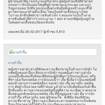
ผู้ชายนุ่งผ้าพื้นโจงกระเบนหรือโสร่ง ผู้หญิงสวมเสื้อสีดำผ่าอก
แขนยาว ปักเป็นแผ่นใหญ่ที่หน้าอกตามแถวกระดุม และแถว
รังดุมรอบคอ ปักที่ชายแขนเสื้อตรงข้อมือทั้งสองข้างและที่ใต้
ตะโพกรอบเอวด้วยดิ้นเลื่อม ไหมเงินคล้ายเสื้อขุนนางไทย
โบราณ ผ้าซิ่นติดผ้าขาวสลับดำเล็ก ๆ ตอนกลางเป็นริ้วลาย
ชายซิ่นติดผ้าสีดำกว้างประมาณ 1 ศอก ตามปกติผู้หญิงอยู่บ้าน
ไม่ค่อยสวมเสื้อชอบเปิดอกเห็นถัน
เผยแพร่เมื่อ 26-02-2017 ผู้เช้าชม 5,813
ลายก๊ากื้อ
หญิงชาวเผ่าม้ง ต่างมีทักษะความเชี่ยวชาญในด้านการปักผ้า ไม่
แพ้หญิงชนเผ่าอื่นๆ ศิลปะการปักผ้า ของหญิงสาวชาวเผ่าม้ง
แบบหนึ่งที่แสดงถึงทักษะฝีมือของผู้ปักคือการปักแบบเย็บปะ หรือ
ที่ชาวม้งเรียกเทคนิค การปักแบบนี้ว่า เจี๋ย ซึ่งถือว่าเป็นเทคนิคที่
ค่อนข้างยากกว่าเทคนิคอื่นๆ ของชาวม้ง เจี๋ย หมายถึง เทคนิค
การ ตัดผ้าเป็นลวดลายที่กําหนด แล้วนํามาเย็บติดซ้อนกับผ้าพื้น
อีกชั้นหนึ่ง ความยากของเทคนิคนี้อยู่ที่ความ ละเอียด ลวดลลาย
ที่แสดงเอกลักษณ์ของเทคนิค เจี๋ย ที่นิยมของชาวม้ง คือ การปัก
ลายก๊ากื้อ หรือลายก้น หอย ผู้ปักตองใช ้ ้ทั้งฝีมือ ต้องมีทักษะ
ความเชี่ยวชาญ ใช้ความละเอียดและความอดทนมากเป็นพิเศษ
จึงจะปักลวดลายนี้ได้สําเร็จ ประณีตและออกมาสวยงาม