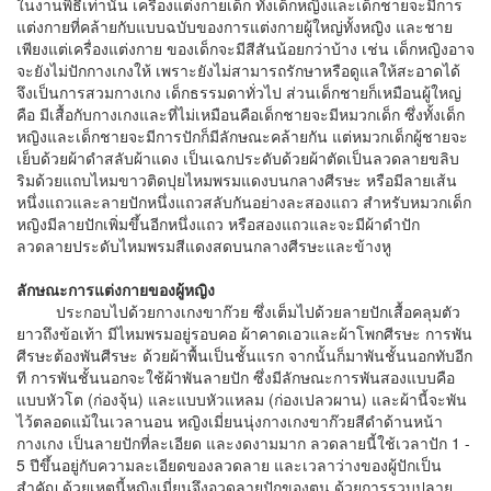
ในงานพิธีเท่านั้น เครื่องแต่งกายเด็ก ทั้งเด็กหญิงและเด็กชายจะมีการ
แต่งกายที่คล้ายกับแบบฉบับของการแต่งกายผู้ใหญ่ทั้งหญิง และชาย
เพียงแต่เครื่องแต่งกาย ของเด็กจะมีสีสันน้อยกว่าบ้าง เช่น เด็กหญิงอาจ
จะยังไม่ปักกางเกงให้ เพราะยังไม่สามารถรักษาหรือดูแลให้สะอาดได้
จึงเป็นการสวมกางเกง เด็กธรรมดาทั่วไป ส่วนเด็กชายก็เหมือนผู้ใหญ่
คือ มีเสื้อกับกางเกงและที่ไม่เหมือนคือเด็กชายจะมีหมวกเด็ก ซึ่งทั้งเด็ก
หญิงและเด็กชายจะมีการปักก็มีลักษณะคล้ายกัน แต่หมวกเด็กผู้ชายจะ
เย็บด้วยผ้าดำสลับผ้าแดง เป็นเฉกประดับด้วยผ้าตัดเป็นลวดลายขลิบ
ริมด้วยแถบไหมขาวติดปุยไหมพรมแดงบนกลางศีรษะ หรือมีลายเส้น
หนึ่งแถวและลายปักหนึ่งแถวสลับกันอย่างละสองแถว สำหรับหมวกเด็ก
หญิงมีลายปักเพิ่มขึ้นอีกหนึ่งแถว หรือสองแถวและจะมีผ้าดำปัก
ลวดลายประดับไหมพรมสีแดงสดบนกลางศีรษะและข้างหู
ลักษณะการแต่งกายของผู้หญิง
ประกอบไปด้วยกางเกงขาก๊วย ซึ่งเต็มไปด้วยลายปักเสื้อคลุมตัว
ยาวถึงข้อเท้า มีไหมพรมอยู่รอบคอ ผ้าคาดเอวและผ้าโพกศีรษะ การพัน
ศีรษะต้องพันศีรษะ ด้วยผ้าพื้นเป็นชั้นแรก จากนั้นก็มาพันชั้นนอกทับอีก
ที การพันชั้นนอกจะใช้ผ้าพันลายปัก ซึ่งมีลักษณะการพันสองแบบคือ
แบบหัวโต (ก่องจุ้น) และแบบหัวแหลม (ก่องเปลวผาน) และผ้านี้จะพัน
ไว้ตลอดแม้ในเวลานอน หญิงเมี่ยนนุ่งกางเกงขาก๊วยสีดำด้านหน้า
กางเกง เป็นลายปักที่ละเอียด และงดงามมาก ลวดลายนี้ใช้เวลาปัก 1 -
5 ปีขึ้นอยู่กับความละเอียดของลวดลาย และเวลาว่างของผู้ปักเป็น
สำคัญ ด้วยเหตุนี้หญิงเมี่ยนจึงอวดลายปักของตน ด้วยการรวบปลาย