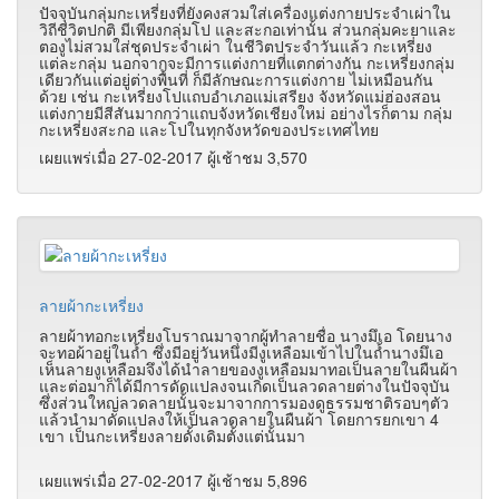
ปัจจุบันกลุ่มกะเหรี่ยงที่ยังคงสวมใส่เครื่องแต่งกายประจำเผ่าใน
วิถีชีวิตปกติ มีเพียงกลุ่มโป และสะกอเท่านั้น ส่วนกลุ่มคะยาและ
ตองูไม่สวมใส่ชุดประจำเผ่า ในชีวิตประจำวันแล้ว กะเหรี่ยง
แต่ละกลุ่ม นอกจากจะมีการแต่งกายที่แตกต่างกัน กะเหรี่ยงกลุ่ม
เดียวกันแต่อยู่ต่างพื้นที่ ก็มีลักษณะการแต่งกาย ไม่เหมือนกัน
ด้วย เช่น กะเหรี่ยงโปแถบอำเภอแม่เสรียง จังหวัดแม่ฮ่องสอน
แต่งกายมีสีสันมากกว่าแถบจังหวัดเชียงใหม่ อย่างไรก็ตาม กลุ่ม
กะเหรี่ยงสะกอ และโปในทุกจังหวัดของประเทศไทย
เผยแพร่เมื่อ 27-02-2017 ผู้เช้าชม 3,570
ลายผ้ากะเหรี่ยง
ลายผ้าทอกะเหรี่ยงโบราณมาจากผู้ทำลายชื่อ นางมึเอ โดยนาง
จะทอผ้าอยู่ในถ้ำ ซึ่งมีอยู่วันหนึ่งมีงูเหลือมเข้าไปในถ้ำนางมึเอ
เห็นลายงูเหลือมจึงได้นำลายของงูเหลือมมาทอเป็นลายในผืนผ้า
และต่อมาก็ได้มีการดัดแปลงจนเกิดเป็นลวดลายต่างในปัจจุบัน
ซึ่งส่วนใหญ่ลวดลายนั้นจะมาจากการมองดูธรรมชาติรอบๆตัว
แล้วนำมาดัดแปลงให้เป็นลวดลายในผืนผ้า โดยการยกเขา 4
เขา เป็นกะเหรี่ยงลายดั้งเดิมตั้งแต่นั้นมา
เผยแพร่เมื่อ 27-02-2017 ผู้เช้าชม 5,896