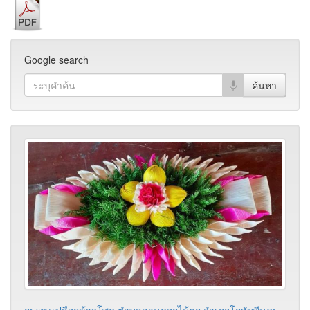
Google search
กระทงเปลือกข้าวโพด ตำบลลานดอกไม้ตก อำเภอโกสัมพีนคร