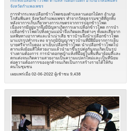
จังหวัดกำแพงเพชร
การทำกระทงเปลือกข้าวโพดของตำบลลานดอกไม้ตก อำเภอ
โกสัมพีนคร จังหวัดกำแพงเพชร ทำจากวัสดุธรรมชาติที่ถูกทิ้ง
หลังจาการเก็บเกี่ยวทางการเกษตรจากการปลูกข้าวโพด
เนื่องจากมีอยู่มากจึงมีปัญหาเกิดการเผาเปลือกข้าวโพด การนำ
เปลือกข้าวโพดไปทิ้งตามแม่น้ำจึงเกิดผลเสียต่างๆ ทั้งผลเสียจาก
มลพิษทางอากาศและน้ำเน่าเสีย ชาวบ้านจึงนำเปลือกข้าวโพด
มาแปรรูปทำกระทง จากภูมิปัญญาชาวบ้านที่มีฝีมือจากการเย็บ
บายศรีจากใบตอง มาเย็บเปลือกข้าวโพด นำเปลือกข้าวโพดไป
ตากแห้งย้อมสีให้สวยงามแล้วนำมาขึ้นรูปต่อกันจนเกิดเป็นรูป
ร่างตามต้องการ การนำดอกหญ้าแห้งที่มีอยู่ในพื้นที่มาย้อมสีและ
ตกแต่งจนเกิดความสวยงามเป็นความแปลกใหม่และเป็นที่นิยม
ต่อความต้องการของลูกค้าจนเกิดเป็นการสร้างรายได้ให้กับ
คนในชุมชน
เผยแพร่เมื่อ 02-06-2022 ผู้เช้าชม 9,438