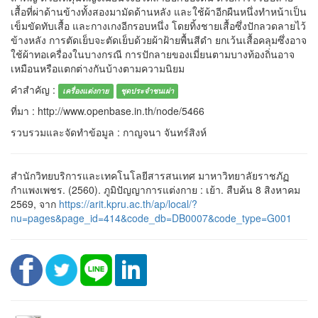
เสื้อที่ผ่าด้านข้างทั้งสองมามัดด้านหลัง และใช้ผ้าอีกผืนหนึ่งทำหน้าเป็น
เข็มขัดทับเสื้อ และกางเกงอีกรอบหนึ่ง โดยทิ้งชายเสื้อซึ่งปักลวดลายไว้
ข้างหลัง การตัดเย็บจะตัดเย็บด้วยผ้าฝ้ายพื้นสีดำ ยกเว้นเสื้อคลุมซึ่งอาจ
ใช้ผ้าทอเครื่องในบางกรณี การปักลายของเมี่ยนตามบางท้องถิ่นอาจ
เหมือนหรือแตกต่างกันบ้างตามความนิยม
คำสำคัญ :
เครื่องแต่งกาย
ชุดประจำชนเผ่า
ที่มา : http://www.openbase.in.th/node/5466
รวบรวมและจัดทำข้อมูล : กาญจนา จันทร์สิงห์
สำนักวิทยบริการและเทคโนโลยีสารสนเทศ มาหาวิทยาลัยราชภัฏ
กำแพงเพชร. (2560). ภูมิปัญญาการแต่งกาย : เย้า. สืบค้น 8 สิงหาคม
2569, จาก
https://arit.kpru.ac.th/ap/local/?
nu=pages&page_id=414&code_db=DB0007&code_type=G001