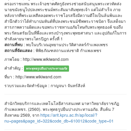
ครองราชแทน พระเจ้าอชาตศัตรูยังทรงช่วยสนับสนุนพระเทวทัตส่ง
นายขมังธนูไปปลงพระชนม์พระสัมมาสัมพุทธเจ้า แต่ไม่สำเร็จ ภาย
หลังจากที่พระมเหสีคลอดพระราชโอรสจึงมีความดีใจเป็นล้นพ้นและ
สำนึกตัวว่าได้ทำบาปมหันต์ที่ปลงพระชนม์ชีพพระราชบิดา จึงเสด็จมา
สารภาพความผิดและขอพระราชทานอภัยโทษกับพระพุทธองค์ ขอถึง
พระรัตนตรัยเป็นที่พึ่งและทรงบำรุงพระพุทธศาสนา และอุปถัมภ์ในการ
ทำสังคายนาพระไตรปิฎก ครั้งที่ 1
สถานที่พบ
: พบในบริเวณอุทยานประวัติศาสตร์กำเเพงเพชร
สถานที่จัดแสดง
: พิพิธภัณฑสถานแห่งชาติ กำแพงเพชร
ภาพโดย : http://www.wikiwand.com
คำสำคัญ :
พระพุทธรูปยืนปางประทานอภัย
ที่มา : http://www.wikiwand.com
รวบรวมและจัดทำข้อมูล : กาญจนา จันทร์สิงห์
สำนักวิทยบริการและเทคโนโลยีสารสนเทศ มาหาวิทยาลัยราชภัฏ
กำแพงเพชร. (2560). พระพุทธรูปยืนปางประทานอภัย. สืบค้น 7
สิงหาคม 2569, จาก
https://arit.kpru.ac.th/ap/local/?
nu=pages&page_id=322&code_db=610012&code_type=01