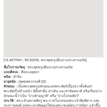
[16.4870941, 99.52206, พระพุทธรูปยืนปางประทานอภัย]
ชื่อโบราณวัตถุ
: พระพุทธรูปยืนปางประทานอภัย
แบบศิลปะ
: ศิลปะอยุธยา
ชนิด
: สำริด
อายุสมัย
: (พุทธศตวรรษที่ 22)
ลักษณะ
: เป็นพระพุทธรูปลักษณะยกพระหัตถ์เบื้องขวาตั้งหันฝ่า
พระหัตถ์ไปข้างหน้า มีทั้งท่ายืน ท่าเดิน และท่าขัดสมาธิ หรือเรียกปาง
ลักษณะนี้ว่าเป็น "ปางห้ามญาติ" หรือ "ปางโปรดสัตว์"
ประวัติ
: พระเจ้าอชาตศัตรู พระราชโอรสของพระเจ้าพิมพิสาร แห่ง
กรุงราชคฤห์ ถูกพระเทวทัตยุยงให้ปลงพระชนม์พระราชบิดา แล้วขึ้น