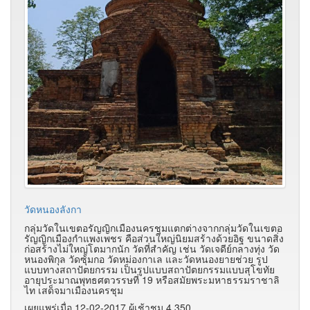
วัดหนองลังกา
กลุ่มวัดในเขตอรัญญิกเมืองนครชุมแตกต่างจากกลุ่มวัดในเขตอ
รัญญิกเมืองกำแพงเพชร คือส่วนใหญ่นิยมสร้างด้วยอิฐ ขนาดสิ่ง
ก่อสร้างไม่ใหญ่โตมากนัก วัดที่สำคัญ เช่น วัดเจดีย์กลางทุ่ง วัด
หนองพิกุล วัดซุ้มกอ วัดหม่องกาเล และวัดหนองยายช่วย รูป
แบบทางสถาปัตยกรรม เป็นรูปแบบสถาปัตยกรรมแบบสุโขทัย
อายุประมาณพุทธศตวรรษที่ 19 หรือสมัยพระมหาธรรมราชาลิ
ไท เสด็จมาเมืองนครชุม
เผยแพร่เมื่อ 12-02-2017 ผู้เช้าชม 4,350