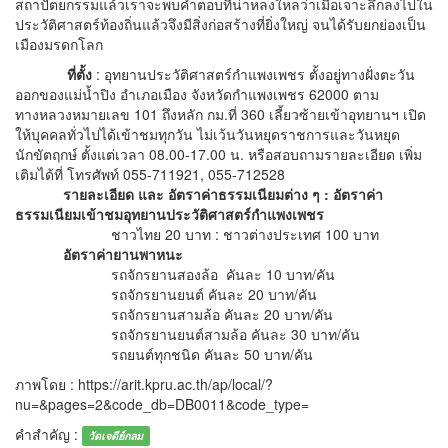
สถาปัตยกรรมแล้วเราจะพบคำตอบที่น่าหลงใหลว่าเมื่อเจาะลึกลงไปใน
ประวัติศาสตร์ท้องถิ่นแล้วจึงมีสิ่งก่อสร้างที่ยิ่งใหญ่ จนได้รับยกย่องเป็น
เมืองมรดกโลก
ที่ตั้ง
: อุทยานประวัติศาสตร์กำแพงเพชร ตั้งอยู่ทางฝั่งตะวัน
ออกของแม่น้ำปิง อำเภอเมือง จังหวัดกำแพงเพชร 62000 ตาม
ทางหลวงหมายเลข 101 ถึงหลัก กม.ที่ 360 เลี้ยวซ้ายเข้าอุทยานฯ เปิด
ให้บุคคลทั่วไปได้เข้าชมทุกวัน ไม่เว้นวันหยุดราชการและวันหยุด
นักขัตฤกษ์ ตั้งแต่เวลา 08.00-17.00 น. หรือสอบถามรายละเอียด เพิ่ม
เติมได้ที่ โทรศัพท์ 055-711921, 055-712528
รายละเอียด และ อัตราค่าธรรมเนียมต่าง ๆ
: อัตราค่า
ธรรมเนียมเข้าชมอุทยานประวัติศาสตร์กำแพงเพชร
ชาวไทย 20 บาท : ชาวต่างประเทศ 100 บาท
อัตราค่ายานพาหนะ
รถจักรยานสองล้อ คันละ 10 บาท/คัน
รถจักรยานยนต์ คันละ 20 บาท/คัน
รถจักรยานสามล้อ คันละ 20 บาท/คัน
รถจักรยานยนต์สามล้อ คันละ 30 บาท/คัน
รถยนต์ทุกชนิด คันละ 50 บาท/คัน
ภาพโดย : https://arit.kpru.ac.th/ap/local/?
nu=&pages=2&code_db=DB0011&code_type=
คำสำคัญ :
วัดเจดีย์กลม