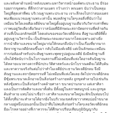
และหลังคาด้านหน้าหลังบนพระมหาวิหารหน้าองค์พระประธาน มีร่อง
รอยการขุดพระ ที่ลึกกว่าสามเมตร กว้างกว่า หกเมตร นับว่าเป็นหลุม
ใหญ่ที่สุดเท่าที่พบ บริเวณฐานพระประธาน เจาะลึกลงไปกว่าสองเมตร
พบเพียงแนวของฐานพระเท่านั้น พบหลักฐานใดๆเลยสิ่งที่นับว่าไม่
เหมือนวัดใดเลยคือเจดีย์ขนาดใหญ่ตั้งอยู่บนฐานเดียวกับวิหารเท่าที่พบ
เราพบอยู่วัดเดียวคือวัดอาวาสน้อยที่มีลักษณะสถาปัตยกรรมที่คล้ายกัน
ส่วนที่เป็นเอกลักษณ์ที่ โดดเด่นของของวัดเจดีย์กลม คือฐานเจดีย์ที่ตั้ง
อยู่บนฐานวิหารนั้น เป็นลักษณะกลมงดงามมากโดยเฉพาะอย่างยิ่ง
การนำศิลาแลงขนาดใหญ่มาก่อให้กลมกลึงนับว่าเป็นเรื่องที่ยากมาก
ถัดจากฐานเจดีย์กลมขึ้นมา กลับไม่มีองค์เจดีย์ แต่เป็นลักษณะเหมือน
การก่อห้องสำหรับประดิษฐานพระพุทธรูปอยู่บนเจดีย์ ยังมีหลักฐานที่
เห็นได้ชัดนับว่าเป็นโบราณสถานที่ไม่เหมือนที่แห่งใดอาจสันนิษฐาน
ได้หลายแนวทางควรที่นักประวัติศาสตร์และนักโบราณคดีจะได้สืบค้น
และหาความจริงกันต่อไปว่าทำไมเจดีย์ประธานวัดเจดีย์กลม จึงมี
สัณฐานและสถาปัตยกรรมที่ ไม่เหมือนที่แห่งใดเลย ถัดไปจากเจดีย์กลม
มีซุ้มพระขนาดเล็กอาจเป็นสิ่งก่อสร้างภายหลัง ถูกขุดทำลายไปเช่นกัน
หลังซุ้มพระเป็นสิ่งก่อสร้างคล้ายศาลา ขนาดปานกลาง แต่เสาศิลา
แลงเป็นการตัดศิลาแลงมาทั้งต้น มีทั้งอยู่ในสภาพสมบูรณ์ และถูกขุด
ค้นทำลาย แทบไม่น่าเชื่อว่า เสาศิลาแลงขนาดใหญ่จะหักเป็นท่อนๆไป
ได้ทั้งๆที่น่าจะทำลายได้ยากยิ่งในบริเวณเขตสังฆาวาสพบบ่อน้ำขนาด
กลางอยู่หนึ่งบ่อนอกนั้นเป็นป่าทึบไม่พบสิ่งก่อสร้างใดๆเลยวัดเจดีย์กลม
มีอะไรหลายอย่างที่เราควรจะได้ศึกษาเปรียบเทียบภูมิปัญญากับ