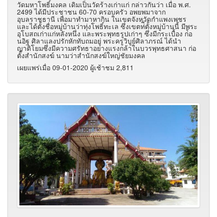
วัดมหาโพธิ์มงคล เดิมเป็นวัดร้างเก่าแก่ กล่าวกันว่า เมื่อ พ.ศ.
2499 ได้มีประชาชน 60-70 ครอบครัว อพยพมาจาก
อุบลราชธานี เพื่อมาทำมาหากิน ในเขตจังหวัดกำแพงเพชร
และได้ตั้งชื่อหมู่บ้านว่าทุ่งโพธิ์ทะเล ซึ่งเขตท่ี่ตั้งหมู่บ้านนี้ มีพระ
อุโบสถเก่าแก่หลังหนึ่ง และพระพุทธรูปเก่าๆ ซึ่งมีกระเบื้อง ก่้อ
นอิฐ ศิลาแลงปรักหักทับถมอยู่ พระครูวิบูย์ศิลาภรณ์ ได้นำ
ญาติโยมซึ่งมีความศรัทธาอย่างแรงกล้าในบวรพุทธศาสนา ก่อ
ตั้งสำนักสงฆ์ นามว่าสำนักสงฆ์ใหญ่ชัยมงคล
เผยแพร่เมื่อ 09-01-2020 ผู้เช้าชม 2,811