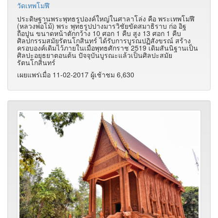
วัดเทพโมฬี
ประดิษฐานพระพุทธรูปองค์ใหญ่ในศาลาโล่ง คือ พระเทพโมฬี
(หลวงพ่อโม้) พระ พุทธรูปปางมารวิชัยขัดสมาธิราบ ก่อ อิฐ
ถือปูน ขนาดหน้าตักกว้าง 10 ศอก 1 คืบ สูง 13 ศอก 1 คืบ
ศิลปกรรมสมัยรัตนโกสินทร์ ได้รับการบูรณปฏิสังขรณ์ สร้าง
ครอบองค์เดิมไว้ภายในเมื่อพุทธศักราช 2519 เดิมสันนิฐานเป็น
ศิลปะอยุธยาตอนต้น ปัจจุบันบูรณะแล้วเป็นศิลปะสมัย
รัตนโกสินทร์
เผยแพร่เมื่อ 11-02-2017 ผู้เช้าชม 6,630