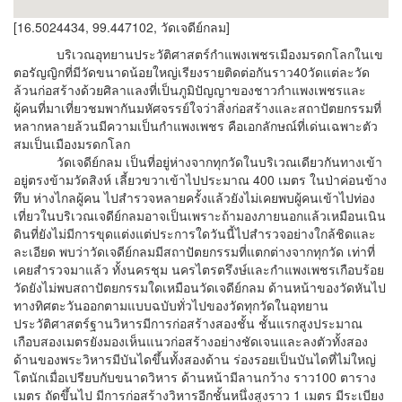
[16.5024434, 99.447102, วัดเจดีย์กลม]
บริเวณอุทยานประวัติศาสตร์กำแพงเพชรเมืองมรดกโลกในเข
ตอรัญญิกที่มีวัดขนาดน้อยใหญ่เรียงรายติดต่อกันราว40วัดแต่ละวัด
ล้วนก่อสร้างด้วยศิลาแลงที่เป็นภูมิปัญญาของชาวกำแพงเพชรและ
ผู้คนที่มาเที่ยวชมพากันมหัศจรรย์ใจว่าสิ่งก่อสร้างและสถาปัตยกรรมที่
หลากหลายล้วนมีความเป็นกำแพงเพชร คือเอกลักษณ์ที่เด่นเฉพาะตัว
สมเป็นเมืองมรดกโลก
วัดเจดีย์กลม เป็นที่อยู่ห่างจากทุกวัดในบริเวณเดียวกันทางเข้า
อยู่ตรงข้ามวัดสิงห์ เลี้ยวขวาเข้าไปประมาณ 400 เมตร ในป่าค่อนข้าง
ทึบ ห่างไกลผู้คน ไปสำรวจหลายครั้งแล้วยังไม่เคยพบผู้คนเข้าไปท่อง
เที่ยวในบริเวณเจดีย์กลมอาจเป็นเพราะถ้ามองภายนอกแล้วเหมือนเนิน
ดินที่ยังไม่มีการขุดแต่งแต่ประการใดวันนี้ไปสำรวจอย่างใกล้ชิดและ
ละเอียด พบว่าวัดเจดีย์กลมมีสถาปัตยกรรมที่แตกต่างจากทุกวัด เท่าที่
เคยสำรวจมาแล้ว ทั้งนครชุม นครไตรตรึงษ์และกำแพงเพชรเกือบร้อย
วัดยังไม่พบสถาปัตยกรรมใดเหมือนวัดเจดีย์กลม ด้านหน้าของวัดหันไป
ทางทิศตะวันออกตามแบบฉบับทั่วไปของวัดทุกวัดในอุทยาน
ประวัติศาสตร์ฐานวิหารมีการก่อสร้างสองชั้น ชั้นแรกสูงประมาณ
เกือบสองเมตรยังมองเห็นแนวก่อสร้างอย่างชัดเจนและลงตัวทั้งสอง
ด้านของพระวิหารมีบันไดขึ้นทั้งสองด้าน ร่องรอยเป็นบันไดที่ไม่ใหญ่
โตนักเมื่อเปรียบกับขนาดวิหาร ด้านหน้ามีลานกว้าง ราว100 ตาราง
เมตร ถัดขึ้นไป มีการก่อสร้างวิหารอีกชั้นหนึ่งสูงราว 1 เมตร มีระเบียง