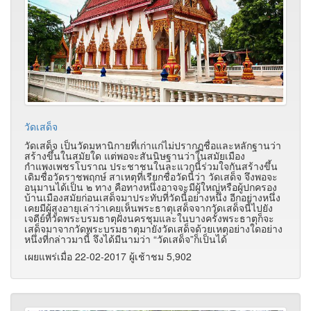
วัดเสด็จ
วัดเสด็จ เป็นวัดมหานิกายที่เก่าแก่ไม่ปรากฏชื่อและหลักฐานว่า
สร้างขึ้นในสมัยใด แต่พอจะสันนิษฐานว่าในสมัยเมือง
กำแพงเพชรโบราณ ประชาชนในละแวกนี้ร่วมใจกันสร้างขึ้น
เดิมชื่อวัดราชพฤกษ์ สาเหตุที่เรียกชื่อวัดนี้ว่า วัดเสด็จ จึงพอจะ
อนุมานได้เป็น ๒ ทาง คือทางหนึ่งอาจจะมีผู้ใหญ่หรือผู้ปกครอง
บ้านเมืองสมัยก่อนเสด็จมาประทับที่วัดนี้อย่างหนึ่ง อีกอย่างหนึ่ง
เคยมีผู้สูงอายุเล่าว่าเคยเห็นพระธาตุเสด็จจากวัดเสด็จนี้ไปยัง
เจดีย์ที่วัดพระบรมธาตุฝั่งนครชุมและในบางครั้งพระธาตุก็จะ
เสด็จมาจากวัดพระบรมธาตุมายังวัดเสด็จด้วยเหตุอย่างใดอย่าง
หนึ่งที่กล่าวมานี้ จึงได้มีนามว่า “วัดเสด็จ”ก็เป็นได้
เผยแพร่เมื่อ 22-02-2017 ผู้เช้าชม 5,902