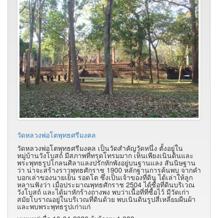
วัดหลวงพ่อโตพุทธศรีมงคล
วัดหลวงพ่อโตพุทธศรีมงคล เป็นวัดสำคัญวัดหนึ่ง ตั้งอยู่ใน
หมู่บ้านวังโบสถ์ มีสภาพที่ทรุดโทรมมาก เห็นเพียงเนินดินและ
พระพุทธรูปโกลนศิลาแลงปรักหักพังอยู่บนฐานแลง สันนิษฐาน
ว่า น่าจะสร้างราวพุทธศักราช 1900 หลักฐานการค้นพบ จากคำ
บอกเล่าของนายเย็น รอดโต ซึ่งเป็นเจ้าของที่ดิน ได้เล่าให้ลูก
หลานฟังว่า เมื่อประมาณพุทธศักราช 2504 ได้ซื้อที่ดินบริเวณ
วังโบสถ์ และได้มาหักร้างถางพง พบว่าเนื้อที่ที่ซื้อไว้ มีวัดเก่า
สมัยโบราณอยู่ในบริเวณที่ดินด้วย พบเนินดินรูปสี่เหลี่ยมผืนผ้า
และพบพระพุทธรูปเก่าแก่