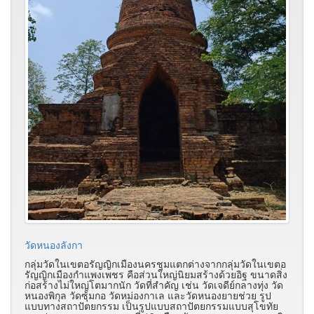
วัดหนองลังกา
กลุ่มวัดในเขตอรัญญิกเมืองนครชุมแตกต่างจากกลุ่มวัดในเขตอ
รัญญิกเมืองกำแพงเพชร คือส่วนใหญ่นิยมสร้างด้วยอิฐ ขนาดสิ่ง
ก่อสร้างไม่ใหญ่โตมากนัก วัดที่สำคัญ เช่น วัดเจดีย์กลางทุ่ง วัด
หนองพิกุล วัดซุ้มกอ วัดหม่องกาเล และวัดหนองยายช่วย รูป
แบบทางสถาปัตยกรรม เป็นรูปแบบสถาปัตยกรรมแบบสุโขทัย