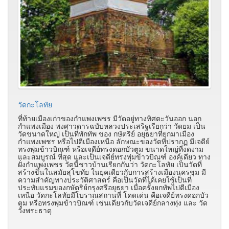
วัดกะโลทัย
ที่ท้ายเมืองเก่าของกำแพงเพชร มีวัดอยู่ทางทิศตะวันออก นอก
กำแพงเมือง พงศาวดารฉบับหลวงประเสริฐเรียกว่า วัดยม เป็น
วัดขนาดใหญ่ เป็นที่พักทัพ ของ กษัตริย์ อยุธยาที่ยกมาเมือง
กำแพงเพชร หรือไปตีเมืองเหนือ ลักษณะของวัดที่ปรากฏ มีเจดีย์
ทรงพุ่มข้าวบิณฑ์ หรือเจดีย์ทรงดอกบัวตูม ขนาดใหญ่ที่งดงาม
และสมบูรณ์ ที่สุด และเป็นเจดีย์ทรงพุ่มข้าวบิณฑ์ องค์เดียว ทาง
ฝั่งกำแพงเพชร วัดนี้ชาวบ้านเรียกกันว่า วัดกะโลทัย เป็นวัดที่
สร้างขึ้นในสมัยสุโขทัย ในยุคเดียวกับการสร้างเมืองนครชุม มี
ความสำคัญทางประวัติศาสตร์ คือเป็นวัดที่ได้เคยใช้เป็นที่
ประทับแรมของกษัตริย์กรุงศรีอยุธยา เมื่อครั้งยกทัพไปตีเมือง
เหนือ วัดกะโลทัยมีโบราณสถานที่ โดดเด่น คือเจดีย์ทรงดอกบัว
ตูม หรือทรงพุ่มข้าวบิณฑ์ เช่นเดียวกับวัดเจดีย์กลางทุ่ง และ วัด
วังพระธาตุ