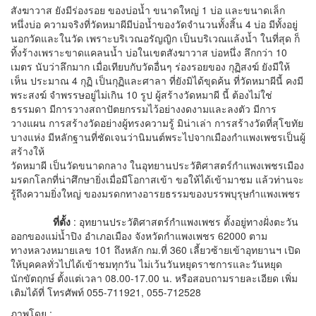
สังฆาวาส ยังมีร่องรอย ของบ่อน้ำ ขนาดใหญ่ 1 บ่อ และขนาดเล็ก
หนึ่งบ่อ ความจริงที่วัดหมาผีมีบ่อน้ำของวัดจำนวนทั้งสิ้น 4 บ่อ มีทั้งอยู่
นอกวัดและในวัด เพราะบริเวณอรัญญิก เป็นบริเวณแล้งน้ำ ในที่สุด ก็
ทิ้งร้างเพราะขาดแคลนน้ำ บ่อในเขตสังฆาวาส บ่อหนึ่ง ลึกกว่า 10
เมตร นับว่าลึกมาก เมื่อเทียบกับวัดอื่นๆ ร่องรอยของ กุฏิสงฆ์ ยังมีให้
เห็น ประมาณ 4 กุฏิ เป็นกุฏิและศาลา ที่ยังมิได้ขุดค้น ที่วัดหมาผีนี้ คงมี
พระสงฆ์ จำพรรษอยู่ไม่เกิน 10 รูป ผู้สร้างวัดหมาผี นี้ ต้องไม่ใช่
ธรรมดา มีการวางสถาปัตยกรรมไว้อย่างงดงามและลงตัว มีการ
วางแผน การสร้างวัดอย่างผู้ทรงความรู้ มิน่าเล่า การสร้างวัดที่สุโขทัย
บางแห่ง มีหลักฐานที่ชัดเจนว่านิมนต์พระไปจากเมืองกำแพงเพชรเป็นผู้
สร้างให้
วัดหมาผี เป็นวัดขนาดกลาง ในอุทยานประวัติศาสตร์กำแพงเพชรเมือง
มรดกโลกที่น่าศึกษายิ่งเมื่อมีโอกาสเข้า ขอให้ได้เข้ามาชม แล้วท่านจะ
รู้ถึงความยิ่งใหญ่ ของมรดกทางอารยธรรมของบรรพบุรุษกำแพงเพชร
ที่ตั้ง
: อุทยานประวัติศาสตร์กำแพงเพชร ตั้งอยู่ทางฝั่งตะวัน
ออกของแม่น้ำปิง อำเภอเมือง จังหวัดกำแพงเพชร 62000 ตาม
ทางหลวงหมายเลข 101 ถึงหลัก กม.ที่ 360 เลี้ยวซ้ายเข้าอุทยานฯ เปิด
ให้บุคคลทั่วไปได้เข้าชมทุกวัน ไม่เว้นวันหยุดราชการและวันหยุด
นักขัตฤกษ์ ตั้งแต่เวลา 08.00-17.00 น. หรือสอบถามรายละเอียด เพิ่ม
เติมได้ที่ โทรศัพท์ 055-711921, 055-712528
ภาพโดย :