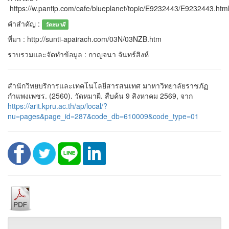
https://w.pantip.com/cafe/blueplanet/topic/E9232443/E9232443.htm
คำสำคัญ :
วัดหมาผี
ที่มา : http://sunti-apairach.com/03N/03NZB.htm
รวบรวมและจัดทำข้อมูล : กาญจนา จันทร์สิงห์
สำนักวิทยบริการและเทคโนโลยีสารสนเทศ มาหาวิทยาลัยราชภัฏ
กำแพงเพชร. (2560). วัดหมาผี. สืบค้น 9 สิงหาคม 2569, จาก
https://arit.kpru.ac.th/ap/local/?
nu=pages&page_id=287&code_db=610009&code_type=01