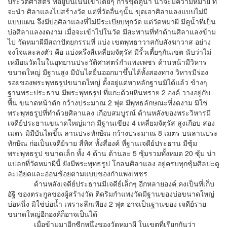
ประวัติศาสตร์ ที่อยู่บนเนินเขาเตี้ยๆ การขุดคูน้ำ น่าจะมีความหมาย ที่
จะนำ ศิลาแลงไปสร้างวัด แต่ที่วัดอื่นๆนั้น ขุดเอาศิลาแลงแบบไม่มี
แบบแผน จึงมีบ่อศิลาแลงที่ไม่มีระเบียบทุกวัด แต่วัดหมาผี มีคูน้ำที่เป็น
บ่อศิลาแลงงดงาม เมื่อจะเข้าไปในวัด มีสะพานที่ทำด้านศิลาแลงข้าม
ไป
วัดหมาผีมีสถาปัตยกรรมที่ แบ่ง เขตพุทธาวาสกับสังฆาวาส อย่าง
จงใจและลงตัว คือ แบ่งครึ่งสี่เหลี่ยมจัตุรัส มีรั้วเตี้ยๆกันเขต นับว่าไม่
เหมือนวัดในในอุทยานประวัติศาสตร์กำแพงเพชร ด้านหน้ามีวิหาร
ขนาดใหญ่ มีฐานสูง มีบันไดยื่นออกมาขึ้นได้ทั้งสองทาง วิหารมีร่อง
รอยของพระพุทธรูปขนาดใหญ่ ตั้งอยู่แต่หาหลักฐานมิได้แล้ว ข้างๆ
ฐานพระประธาน มีพระพุทธรูป ที่แกะด้วยหินทราย 2 องค์ วางอยู่กับ
พื้น ขนาดหน้าตัก กว้างประมาณ 2 ฟุต มีพุทธลักษณะที่งดงาม มิใช่
พระพุทธรูปที่ทำด้วยศิลาแลง เกือบสมบูรณ์ ด้านหลังของพระวิหารมี
เจดีย์ประธานขนาดใหญ่มาก มีฐานเขียง 4 เหลี่ยมจัตุรัส สูงเกือบ สอง
เมตร มิมีบันไดขึ้น ลานประทักษิณ กว้างประมาณ 8 เมตร บนลานประ
ทักษิณ ก่อเป็นเจดีย์ราย สี่ทิศ ทั้งสี่องค์ ที่ฐานเจดีย์ประธาน มีซุ้ม
พระพุทธรูป ขนาดเล็ก ทั้ง 4 ด้าน ด้านละ 5 ซุ้มรวมทั้งหมด 20 ซุ้ม น่า
แปลกที่วัดหมาผีนี้ ยังมีพระพุทธรูป โกลนศิลาแลง อยู่ครบทุกซุ้มศิลปะดู
ละเอียดและอ่อนช้อยตามแบบของกำแพงเพชร
ด้านหลังเจดีย์ประธานมีเจดีย์เล็กๆ อีกหลายองค์ คงเป็นที่เก็บ
อัฐิ ของตระกูลของผู้สร้างวัด ติดริมกำแพงวัดมีฐานของบ่อขนาดใหญ่
บ่อหนึ่ง มิใช่บ่อน้ำ เพราะลึกเพียง 2 ฟุต อาจเป็นฐานของ เจดีย์ราย
ขนาดใหญ่อีกองค์ก็อาจเป็นได้
เมื่อข้ามมาอีกซีกหนึ่งของวัดหมาผี ในเขตที่เรียกกันว่า