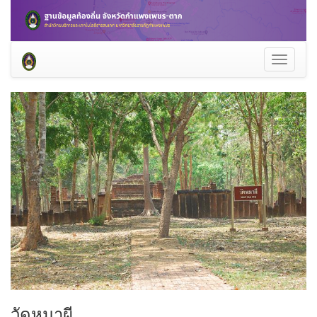
Toggle
navigati
วัดหมาผี