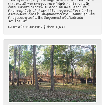
(หลวงพ่อโม้) พระ พุทธรูปปางมารวิชัยขัดสมาธิราบ ก่อ อิฐ
ถือปูน ขนาดหน้าตักกว้าง 10 ศอก 1 คืบ สูง 13 ศอก 1 คืบ
ศิลปกรรมสมัยรัตนโกสินทร์ ได้รับการบูรณปฏิสังขรณ์ สร้าง
ครอบองค์เดิมไว้ภายในเมื่อพุทธศักราช 2519 เดิมสันนิฐานเป็น
ศิลปะอยุธยาตอนต้น ปัจจุบันบูรณะแล้วเป็นศิลปะสมัย
รัตนโกสินทร์
เผยแพร่เมื่อ 11-02-2017 ผู้เช้าชม 6,630