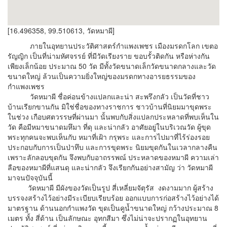
[16.496358, 99.510613, วัดหมาผี]
ภายในอุทยานประวัติศาสตร์กำแพงเพชร เมืองมรดกโลก เขตอ
รัญญิก เป็นที่น่ามหัศจรรย์ ที่มีวัดเรียงราย ขอบรั้วติดกัน หรือห่างกัน
เพียงเล็กน้อย ประมาณ 50 วัด มีทั้งวัดขนาดเล็กวัดขนาดกลางและวัด
ขนาดใหญ่ ล้วนเป็นความยิ่งใหญ่ของมรดกทางอารยธรรมของ
กำแพงเพชร
วัดหมาผี ชื่อค่อนข้างแปลกและน่า สะพรึงกลัว เป็นวัดที่ชาว
บ้านเรียกขานกัน มิใช่ชื่อของทางราชการ ชาวบ้านที่นิยมมาขุดพระ
ในช่วง เกือบศตวรรษที่ผ่านมา นั้นพบกับสิ่งแปลกประหลาดที่พบเห็นใน
วัด คือมีหมาขนาดมหึมา ที่ดุ และน่ากลัว อาศัยอยู่ในบริเวณวัด ผู้ขุด
พระทุกคนจะพบเห็นกับ หมาที่เฝ้า กรุพระ และการไปมาที่ไร้ร่องรอย
ประกอบกับการเป็นป่าทึบ และการขุดพระ นิยมขุดกันในเวลากลางคืน
เพราะลักลอบขุดกัน จึงพบกับอาถรรพณ์ ประหลาดของหมาผี ความเล่า
ลือของหมาผีที่แสนดุ และน่ากลัว จึงเรียกกันอย่างสามัญ ว่า วัดหมาผี
มาจนปัจจุบันนี้
วัดหมาผี มีผังของวัดเป็นรูป สี่เหลี่ยมจัตุรัส งดงามมาก ผู้สร้าง
บรรจงสร้างไว้อย่างมีระเบียบเรียบร้อย ออกแบบการก่อสร้างไว้อย่างได้
มาตรฐาน ด้านนอกกำแพงวัด ขุดเป็นคูน้ำขนาดใหญ่ กว้างประมาณ 8
เมตร ทั้ง สี่ด้าน เป็นลักษณะ อุทกสีมา ซึ่งไม่น่าจะปรากฏในอุทยาน