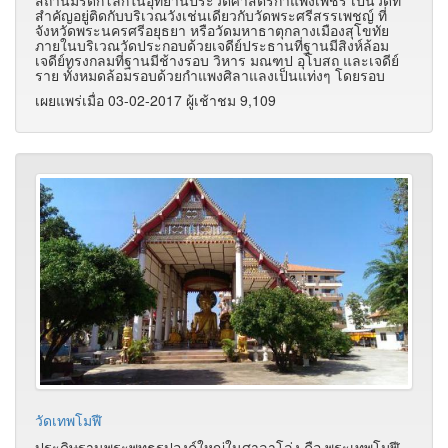
สำคัญอยู่ติดกับบริเวณวังเช่นเดียวกับวัดพระศรีสรรเพชญ์ ที่
จังหวัดพระนครศรีอยุธยา หรือวัดมหาธาตุกลางเมืองสุโขทัย
ภายในบริเวณวัดประกอบด้วยเจดีย์ประธานที่ฐานมีสิงห์ล้อม
เจดีย์ทรงกลมที่ฐานมีช้างรอบ วิหาร มณฑป อุโบสถ และเจดีย์
ราย ทั้งหมดล้อมรอบด้วยกำแพงศิลาแลงเป็นแท่งๆ โดยรอบ
เผยแพร่เมื่อ 03-02-2017 ผู้เช้าชม 9,109
วัดเทพโมฬี
ประดิษฐานพระพุทธรูปองค์ใหญ่ในศาลาโล่ง คือ พระเทพโมฬี