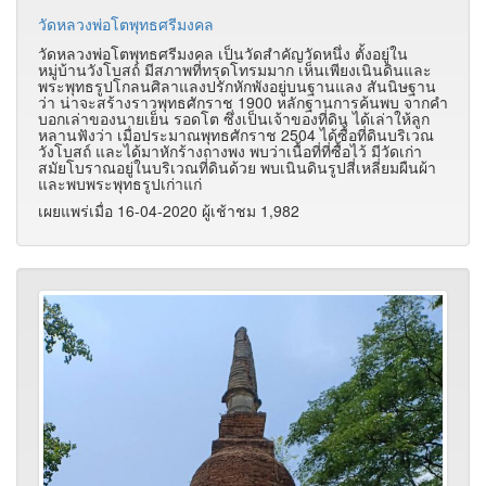
วัดหลวงพ่อโตพุทธศรีมงคล
วัดหลวงพ่อโตพุทธศรีมงคล เป็นวัดสำคัญวัดหนึ่ง ตั้งอยู่ใน
หมู่บ้านวังโบสถ์ มีสภาพที่ทรุดโทรมมาก เห็นเพียงเนินดินและ
พระพุทธรูปโกลนศิลาแลงปรักหักพังอยู่บนฐานแลง สันนิษฐาน
ว่า น่าจะสร้างราวพุทธศักราช 1900 หลักฐานการค้นพบ จากคำ
บอกเล่าของนายเย็น รอดโต ซึ่งเป็นเจ้าของที่ดิน ได้เล่าให้ลูก
หลานฟังว่า เมื่อประมาณพุทธศักราช 2504 ได้ซื้อที่ดินบริเวณ
วังโบสถ์ และได้มาหักร้างถางพง พบว่าเนื้อที่ที่ซื้อไว้ มีวัดเก่า
สมัยโบราณอยู่ในบริเวณที่ดินด้วย พบเนินดินรูปสี่เหลี่ยมผืนผ้า
และพบพระพุทธรูปเก่าแก่
เผยแพร่เมื่อ 16-04-2020 ผู้เช้าชม 1,982