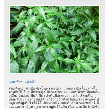
เสลดพังพอนตัวเมีย
สลดพังพอนตัวเมีย จัดเป็นพรรณไม้พุ่มแกมเถา มักเลื้อยพาดไป
ตามต้นไม้อื่นๆ มีความสูงได้ประมาณ 1-3 เมตร ลำต้นมีลักษณะ
เกลี้ยง ต้นอ่อนเป็นสีเขียว ลำต้นมีลักษณะกลม ผิวเรียบเป็น
ปล้องสีเขียว ขยายพันธุ์ด้วยวิธีการปักชำหรือแยกเหง้าแขนงไป
ปลูก เจริญเติบโตได้ดีในดินทุกชนิด ชอบดินร่วน ระบายน้ำดี มี
แสงแดดจัด มีเขตการกระจายพันธุ์ในจีน เวียดนาม อินโดนีเซีย