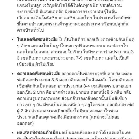
แขนงไปปลูก เจริญเติบโตได้ดีในดินทุกชนิด ชอบดินร่วน
ระบายน้ำดี มีแสงแดดจัด มีเขตการกระจายพันธุ์ในจีน
เวียดนาม อินโดนีเซีย มาเลเซีย และไทย ในประเทศไทยมักพบ
ขึ้นตามป่าเบญจพรรณทั่วทุกภาคของประเทศ หรือพบปลูกกัน
ตามบ้านทั่วไป
ใบเสลดพังพอนตัวเมีย
ใบเป็นใบเดี่ยว ออกเรียงตรงข้ามกันเป็นคู่
ๆ ลักษณะของใบเป็นรูปใบหอก รูปรีแคบขอบขนาน ปลายใบ
และโคนใบแหลม ส่วนขอบใบเรียบ ใบมีขนาดกว้างประมาณ 2-
3 เซนติเมตร และยาวประมาณ 7-9 เซนติเมตร แผ่นใบเป็นสี
เขียวเข้ม ผิวใบเรียบ
ดอกเสลดพังพอนตัวเมีย
ออกดอกเป็นช่อกระจุกที่ปลายกิ่ง แต่ละ
ช่อมีดอกประมาณ 3-6 ดอก กลีบดอกเป็นสีแดงส้ม โคนกลีบดอก
เชื่อมติดกันเป็นหลอด ยาวประมาณ 3-4 เซนติเมตร ปลายแยก
ออกเป็น 2 ปาก คือ ปากล่างและปากบน ดอกหนึ่งมี 5 กลีบ กลีบ
ดอกเป็นรูปทรงกระบอก ส่วนกลีบรองกลีบดอกนั้นเป็นสีเขียว
ยาวเท่า ๆ กัน มีขนเป็นต่อมเหนียว ๆ อยู่โดยรอบ ดอกมีเกสรเพศ
ผู้ 2 อัน ส่วนเกสรเพศเมียเกลี้ยงไม่มีขน ออกดอกในช่วง
ประมาณเดือนตุลาคมถึงเดือนมกราคม (แต่มักจะไม่ค่อย
ออกดอก)
ผลเสลดพังพอนตัวเมีย
ผลเป็นผลแห้งและแตกได้ (แต่ผลไม่เคย
ติดเป็นฝักในประเทศไทย) ลักษณะของผลเป็นรูปกลมยาวรี ยาว