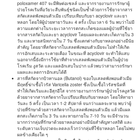
poloxamer 407 จะมีพิษต่อเซลล์ และจากรายงานการรักษาผู้
ป่วยโรคเริมที่อวัยวะสืบพันธุ์ชนิดเป็นซ้ำด้วยการใช้ยาจากสาร
สกัดเสลดพังพอนตัวเมีย เปรียบเทียบกับยา acyclovir และยา
หลอก โดยให้ผู้ป่วยทายาวันละ 4 ครั้ง เป็นเวลา 6 วัน พบว่าไม่มี
ความแตกต่างในระยะเวลาการตกสะเก็ดของแผลผู้ป่วยที่ใช้ยา
จากสารสกัดใบและยา acyclovir โดยแผลจะตกสะเก็ดภายใน 3
วัน และหายสนิทภายใน 7 วัน ซึ่งแตกต่างกับยาหลอกอย่างมีนัย
สำคัญ โดยยาที่สกัดจากใบเสลดพังพอนตัวเมียจะไม่ทำให้เกิด
การอักเสบและระคายเคือง ในขณะที่ acyclovir จะทำให้แสบ
นอกจากนี้ยังมีการใช้ยาที่ทำจากเสลดพังพอนตัวเมียในผู้ป่วย
โรคเริม งูสวัด และแผลอักเสบในปาก แล้วพบว่าสามารถรักษา
แผลและลดการอักเสบได้ดี
สารที่สกัดจากบิวทานอล (Butanol) ของใบเสลดพังพอนตัวเมีย
มีฤทธิ์ฆ่าเชื้อไวรัส Varicella zoster ซึ่งเป็นเชื้อไวรัสชนิดที่
ทำให้เกิดเริมและอีสุกอีใส จากรายงานการรักษาผู้ป่วยโรคงูสวัด
ด้วยยาจากสารสกัดจากใบเปรียบเทียบกับยาหลอก โดยให้ทายา
วันละ 5 ครั้ง เป็นเวลา 1-2 สัปดาห์ จนกว่าแผลจะหาย พบว่าผู้
ป่วยที่รักษาด้วยสารสกัดจากใบเสลดพังพอนตัวเมีย แล้วมีแผล
ตกสะเก็ดภายใน 3 วัน และหายภายใน 7-10 วัน จะมีจำนวน
มากกว่ากลุ่มที่รักษาด้วยยาหลอกอย่างมีนัยสำคัญทางสถิติ และ
ระดับความเจ็บปวดจะลดลงเร็วกว่ากลุ่มที่ใช้ยาหลอก โดยไม่พบ
ผลข้างเคียงใด ๆ