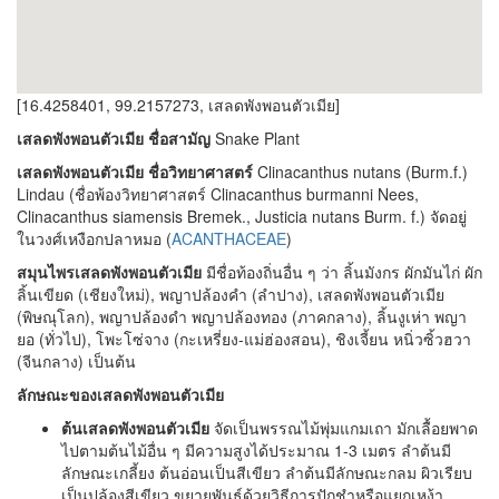
[16.4258401, 99.2157273, เสลดพังพอนตัวเมีย]
เสลดพังพอนตัวเมีย ชื่อสามัญ
Snake Plant
เสลดพังพอนตัวเมีย ชื่อวิทยาศาสตร์
Clinacanthus nutans (Burm.f.)
Lindau (ชื่อพ้องวิทยาศาสตร์ Clinacanthus burmanni Nees,
Clinacanthus siamensis Bremek., Justicia nutans Burm. f.) จัดอยู่
ในวงศ์เหงือกปลาหมอ (
ACANTHACEAE
)
สมุนไพรเสลดพังพอนตัวเมีย
มีชื่อท้องถิ่นอื่น ๆ ว่า ลิ้นมังกร ผักมันไก่ ผัก
ลิ้นเขียด (เชียงใหม่), พญาปล้องคำ (ลำปาง), เสลดพังพอนตัวเมีย
(พิษณุโลก), พญาปล้องดำ พญาปล้องทอง (ภาคกลาง), ลิ้นงูเห่า พญา
ยอ (ทั่วไป), โพะโซ่จาง (กะเหรี่ยง-แม่ฮ่องสอน), ชิงเจี้ยน หนิ่วซิ้วฮวา
(จีนกลาง) เป็นต้น
ลักษณะของเสลดพังพอนตัวเมีย
ต้นเสลดพังพอนตัวเมีย
จัดเป็นพรรณไม้พุ่มแกมเถา มักเลื้อยพาด
ไปตามต้นไม้อื่น ๆ มีความสูงได้ประมาณ 1-3 เมตร ลำต้นมี
ลักษณะเกลี้ยง ต้นอ่อนเป็นสีเขียว ลำต้นมีลักษณะกลม ผิวเรียบ
เป็นปล้องสีเขียว ขยายพันธุ์ด้วยวิธีการปักชำหรือแยกเหง้า