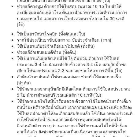
ช่วยแก้คางทูม ด้วยการใช้ใบสดประมาณ 10-15 ใบ ตำให้
ละเอียดผสมกับเหล้าโรง คั้นเอาน้ำมาทาบริเวณที่บวม อาการ
บวมจะหายไป และอาการเจ็บปวดจะหายไปภายใน 30 นาที
(ใบ)
ใช้เป็นยารักษาโรคบิด (ทั้งต้นและใบ)
รากใช้ปรุงเป็นยาขับปัสสาวะ ขับประจำเดือน (ราก)
ใช้เป็นยาแก้ประจำเดือนมาไม่ปกติ (ทั้งต้น)
ช่วยแก้อักเสบแบบดีซ่าน (ทั้งต้น)
ใช้เป็นยาแก้แผลอักเสบมีไข้ ไข่ดันบวม ด้วยการใช้ใบสด
ประมาณ 3-4 ใบ นำมาตำกับข้าวสาร 3-4 เม็ด ผสมกับน้ำพอ
เปียก ใช้พอกประมาณ 2-3 รอบ จะช่วยให้อาการดีขึ้น (ใบ)
ลำต้นนำมาฝนแล้วใช้ทาแผลสดจะช่วยทำให้แผลหายเร็ว
(ลำต้น)
ใช้รักษาแผลจากสุนัขกัดมีเลือดไหล ด้วยการใช้ใบสดประมาณ
5 ใบ นำมาตำพอกบริเวณแผลสัก 10 นาที (ใบ)
ใช้รักษาแผลไฟไหม้น้ำร้อนลวก ด้วยการใช้ใบสดนำมาตำเคี่ยว
กับน้ำมะพร้าวหรือน้ำมันงา เอากากพอกแผล แผลจะแห้ง หรือจะ
ใช้ใบสดนำมาตำให้ละเอียดผสมกับเหล้า ใช้เป็นยาพอกบริเวณที่
ถูกไฟไหม้หรือน้ำร้อนลวก จะมีสรรพคุณช่วยดับพิษร้อนได้
ดี ส่วนอีกตำราระบุว่า นอกจากจะใช้รักษาแผลไฟไหม้น้ำร้อน
ลวกได้แล้ว ยังช่วยรักษาแผลเปื่อยเนื่องจากถูกแมงกะพรุนไฟ