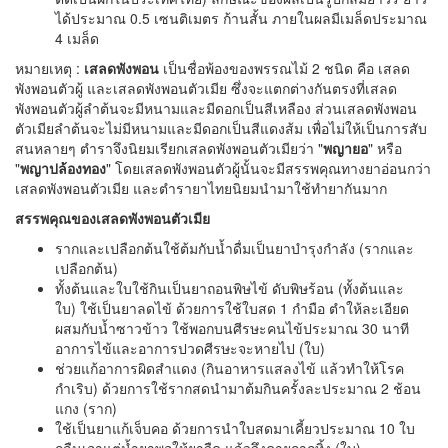
ได้ประมาณ 0.5 เซนติเมตร ก้านสั้น ภายในผลมีเมล็ดประมาณ
4 เมล็ด
หมายเหตุ :
เสลดพังพอน
เป็นชื่อพ้องของพรรณไม้ 2 ชนิด คือ เสลด
พังพอนตัวผู้ และเสลดพังพอนตัวเมีย ซึ่งจะแตกต่างกันตรงที่เสลด
พังพอนตัวผู้ลำต้นจะมีหนามและมีดอกเป็นสีเหลือง ส่วนเสลดพังพอน
ตัวเมียลำต้นจะไม่มีหนามและมีดอกเป็นสีแดงส้ม เพื่อไม่ให้เป็นการสับ
สนหลายๆ ตำราจึงนิยมเรียกเสลดพังพอนตัวเมียว่า "
พญายอ
" หรือ
"
พญาปล้องทอง
" โดยเสลดพังพอนตัวผู้นั้นจะมีสรรพคุณทางยาอ่อนกว่า
เสลดพังพอนตัวเมีย และตำรายาไทยนิยมนำมาใช้ทำยากันมาก
สรรพคุณของเสลดพังพอนตัวเมีย
รากและเปลือกต้นใช้ต้มกับน้ำดื่มเป็นยาบำรุงกำลัง (รากและ
เปลือกต้น)
ทั้งต้นและใบใช้กินเป็นยาถอนพิษไข้ ดับพิษร้อน (ทั้งต้นและ
ใบ) ใช้เป็นยาลดไข้ ด้วยการใช้ใบสด 1 กำมือ ตำให้ละเอียด
ผสมกับน้ำซาวข้าว ใช้พอกบนศีรษะคนไข้ประมาณ 30 นาที
อาการไข้และอาการปวดศีรษะจะหายไป (ใบ)
ช่วยแก้อาการผิดสำแดง (กินอาหารแสลงไข้ แล้วทำให้โรค
กำเริบ) ด้วยการใช้รากสดนำมาต้มกินครั้งละประมาณ 2 ช้อน
แกง (ราก)
ใช้เป็นยาแก้เจ็บคอ ด้วยการนำใบสดมาเคี้ยวประมาณ 10 ใบ
กลืนเอาแต่น้ำยาพอให้ยาจืด แล้วจึงคายกากทิ้ง (ใบ)