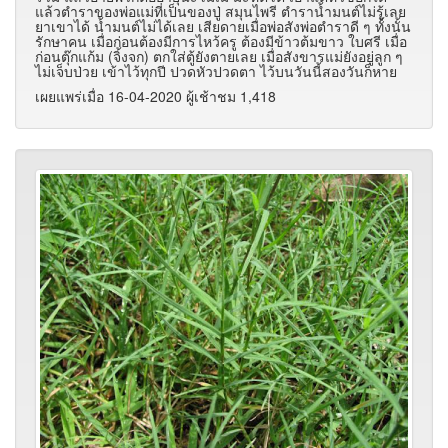
แล้วตำราของพ่อแม่ที่เป็นของปู่ สมุนไพรี ตำราน้ำมนต์ไม่รู้เลย
ยาเขาได้ น้ำมนต์ไม่ได้เลย เสียดายเมื่อพ่อสังพ่อตำราดี ๆ ทั้งนั้น
รักษาคน เมื่อก่อนต้องมีการไหว้ครู ต้องมีข้าวต้มขาว ใบศรี เมื่อ
ก่อนตุ๊กแก้ม (จิ้งจก) ตกใส่ตู้ยังตายเลย เมื่อสังขารแม่ยังอยู่ลูก ๆ
ไม่เจ็บป่วย เข้าไว้ทุกปี ปวดหัวปวดตา ไว้บนวันนี้สองวันก็หาย
เผยแพร่เมื่อ 16-04-2020 ผู้เช้าชม 1,418