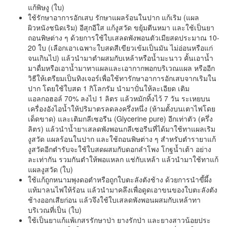
แก้พิษงู (ใบ)
ใช้รักษาอาการอักเสบ รักษาแผลร้อนในปาก แก้เริม (แผล
ผิวหนังชนิดเริม) อีสุกอีใส แก้งูสวัด ขยุ้มตีนหมา และใช้เป็นยา
ถอนพิษต่าง ๆ ด้วยการใช้ใบเสลดพังพอนตัวเมียสดประมาณ 10-
20 ใบ (เลือกเอาเฉพาะใบสดสีเขียวเข้มเป็นมัน ไม่อ่อนหรือแก่
จนเกินไป) แล้วนำมาตำผสมกับเหล้าหรือน้ำมะนาว คั้นเอาน้ำ
มาดื่มหรือเอาน้ำมาทาแผลและเอากากพอกบริเวณแผล หรืออีก
วิธีให้เตรียมเป็นทิงเจอร์เพื่อใช้ทารักษาอาการอักเสบจากเริมใน
ปาก โดยใช้ใบสด 1 กิโลกรัม นำมาปั่นให้ละเอียด เติม
แอลกอฮอล์ 70% ลงไป 1 ลิตร แล้วหมักทิ้งไว้ 7 วัน ระเหยบน
เครื่องอังไอน้ำให้ปริมาตรลดลงครึ่งหนึ่ง (ห้ามตั้งบนเตาไฟโดย
เด็ดขาด) และเติมกลีเซอรีน (Glycerine pure) อีกเท่าตัว (ครึ่ง
ลิตร) แล้วนำน้ำยาเสลดพังพอนกลีเซอรีนที่ได้มาใช้ทาแผลเริม
งูสวัด แผลร้อนในปาก และใช้ถอนพิษต่าง ๆ สำหรับตำรายาแก้
งูสวัดอีกตำรับจะใช้ใบสดผสมกับดอกลำโพง โกฐน้ำเต้า อย่าง
ละเท่ากัน รวมกันตำให้พอแหลก แช่กับเหล้า แล้วนำมาใช้ทาแก้
แผลงูสวัด (ใบ)
ใช้แก้ถูกหนามพุงดอตำหรือถูกใบตะลังตังช้าง ด้วยการนำขี้ผึ้ง
แท้มาลนไฟให้ร้อน แล้วนำมาคลึงเพื่อดูดเอาขนของใบตะลังตัง
ช้างออกเสียก่อน แล้วจึงใช้ใบเสลดพังพอนผสมกับเหล้าทา
บริเวณที่เป็น (ใบ)
ใช้เป็นยาแก้แพ้เกสรรักษาป่า ยางรักป่า และยางสาวน้อยประ