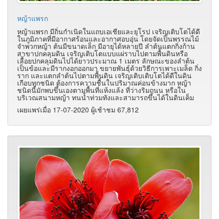
หญ้าแพรก
หญ้าแพรก มีถิ่นกำเนิดในแถบเอเชียและยุโรป เจริญเติบโตได้ดี
ในภูมิภาคที่มีอากาศร้อนและอากาศอบอุ่น โดยจัดเป็นพรรณไม้
จำพวกหญ้า ต้นมีขนาดเล็ก มีอายุได้หลายปี ลำต้นแตกกิ่งก้าน
สาขาปกคลุมดิน เจริญเติบโตแบบแผ่ราบไปตามพื้นดินหรือ
เลื้อยปกคลุมดินไปได้ยาวประมาณ 1 เมตร ลักษณะของลำต้น
เป็นข้อและมีรากงอกออกมา ขยายพันธุ์ด้วยวิธีการเพาะเมล็ด กิ่ง
ราก และแตกลำต้นไปตามพื้นดิน เจริญเติบเติบโตได้ดีในดิน
เกือบทุกชนิด ต้องการความชื้นในปริมาณค่อนข้างมาก หญ้า
ชนิดนี้มักพบขึ้นเองตามพื้นที่แห้งแล้ง ที่ว่างริมถนน หรือใน
บริเวณสนามหญ้า ทนน้ำท่วมทังและสามารถขึ้นได้ในดินเค็ม
เผยแพร่เมื่อ 17-07-2020 ผู้เช้าชม 67,812