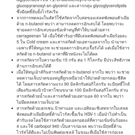
glucopyranosyl-sn-glycerol และสารกลุ่ม glycoglycerolipids
ซึ่งมีฤทธิ์ยับยั้งไวรัสเริม
จากการทดลองในสัตว์ใช้สกัดจากใบสดของเสลดพังพอนตัวเมีย
ด้วย n-butanol พบว่า สามารถลดการอักเสบได้ โดยพบว่าจะ
ช่วยลดการอักเสบของข้อเท้าหนูที่ทำให้บวมด้วยสาร
carrageenan ได้ เมื่อใช้ตำรับยาที่มีเสลดพังพอนตัวเมียร้อยละ
5 ใน Cold cream และสารสกัดด้วยเอทานอลจากใบ นำมาทา
เฉพาะที่ให้หนูแรท จะช่วยลดการอักเสบเรื้อรังได้ แต่เมื่อใช้สาร
สกัดด้วย n-butanol มาทาที่ผิวหนังจะไม่ได้ผล
สารสกัดจากใบความเข้ม 15 กรัม ต่อ 1 กิโลกรัม มีประสิทธิภาพ
ต้านการอักเสบได้ดี
เมื่อให้หนูเม้าส์กินสารสกัดด้วย n-butanol จากใบ พบว่า จะช่วย
ลดความเจ็บปวดของหนูที่ถูกเหนี่ยวนำให้ปวดด้วยกรดอะซีติค
ได้ โดยสารสกัดความแรง 90 มิลลิกรัมต่อกิโลกรัม จะมีฤทธิ์ใกล้
เคียงกับเฟนนิวบิวทาโซนขนาด 100 มิลลิกรัมต่อกิโลกรัม ส่วน
สารสกัดด้วยน้ำและสารสกัดด้วยเอทานอล 60 จากใบ พบว่า
ไม่มีผลลดความเจ็บปวด
สารสกัดด้วยเฮกเซน บิวทานอล และเอทิลอะซิเตทจากใบเสลด
พังพอนตัวเมียมีฤทธิ์ต้านไวรัสเชื้อเริม HSV-1 เมื่อนำไปทำเป็น
ตำรับเจลโดยใช้สารสกัดด้วยแอลกอฮอล์ที่ความเข้มข้นร้อยละ
4 และใช้ carbopol 940 เป็นสารก่อเจล พบว่าจะมีฤทธิ์ต้าน
ไวรัสได้ดีและไม่เป็นพิษต่อเซลล์ ในขณะที่เมื่อใช้สารก่อเจล