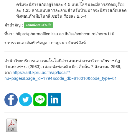
ครีมจะมีสารสกัดอยู่ร้อยละ 4-5 แบบโลชั่นจะมีสารสกัดอยู่ร้อย
ละ 1.25 ส่วนแบบสารละลายสำหรับป้ายปากจะมีสารสกัดเสลด
พังพอนตัวเมียในกลีเซอรีน ร้อยละ 2.5-4
คำสำคัญ :
เสลดพังพอนตัวเมีย
ที่มา : https://pharmoffice.kku.ac.th/iss/smhcontrol/herb/110
รวบรวมและจัดทำข้อมูล : กาญจนา จันทร์สิงห์
สำนักวิทยบริการและเทคโนโลยีสารสนเทศ มาหาวิทยาลัยราชภัฏ
กำแพงเพชร. (2563). เสลดพังพอนตัวเมีย. สืบค้น 7 สิงหาคม 2569,
จาก
https://arit.kpru.ac.th/ap/local/?
nu=pages&page_id=1794&code_db=610010&code_type=01