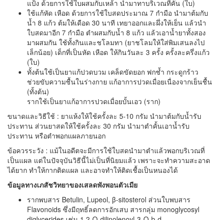
แป้ง ด้วยการใช้ใบผสมกับเหล้า นำมาทาบริเวณที่คัน (ใบ)
ใช้แก้หัด เหือด ด้วยการใช้ใบสดประมาณ 7 กำมือ นำมาต้มกับ
น้ำ 8 แก้ว ต้มให้เดือด 30 นาที เทยาออกและผึ่งให้เย็น แล้วนำ
ใบสดมาอีก 7 กำมือ ตำผสมกับน้ำ 8 แก้ว แล้วเอาน้ำยาทั้งสอง
มาผสมกัน ใช้ทั้งกินและชโลมทา (ยาชโลมให้ใส่พิมเสนลงไป
เล็กน้อย) เด็กที่เป็นหัด เหือด ให้กินวันละ 3 ครั้ง ครั้งละครึ่งแก้ว
(ใบ)
ทั้งต้นใช้เป็นยาแก้ปวดบวม เคล็ดขัดยอก ฟกช้ำ กระดูกร้าว
ช่วยขับความชื้นในร่างกาย แก้อาการปวดเมื่อยเนื่องจากเย็นชื้น
(ทั้งต้น)
รากใช้เป็นยาแก้อาการปวดเมื่อยบั้นเอว (ราก)
ขนาดและวิธีใช้ : ยาแห้งให้ใช้ครั้งละ 5-10 กรัม นำมาต้มกับน้ำรับ
ประทาน ส่วนยาสดให้ใช้ครั้งละ 30 กรัม นำมาตำคั้นเอาน้ำรับ
ประทาน หรือตำพอกแผลภายนอก
ข้อควรระวัง : แม้ในอดีตจะมีการใช้ใบสดนำมาตำแล้วพอกบริเวณที่
เป็นแผล แต่ในปัจจุบันวิธีนี้ไม่เป็นที่นิยมแล้ว เพราะจะทำความสะอาด
ได้ยาก ทำให้กากติดแผล และอาจทำให้ติดเชื้อเป็นหนองได้
ข้อมูลทางเภสัชวิทยาของเสลดพังพอนตัวเมีย
รากพบสาร Betulin, Lupeol, β-sitosterol ส่วนใบพบสาร
Flavonoids ซึ่งมีฤทธิ์ลดการอักเสบ สารกลุ่ม monoglycosyl
diglycerides เช่น 1,2-O-dilinolenoyl-3-O-b-d-