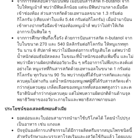
จากการทดสอบความเป็นพิษ เมื่อป้อนสารสกัด n-butanol จาก
ใบให้หนูเม้าส์ พบว่ามีพิษเล็กน้อย แต่จะมีพิษปานกลางเมื่อฉีด
เข้าช่องท้อง ส่วนสารสกัดด้วยเอทานอลขนาด 1.3 กรัมต่อ
กิโลกรัม (เทียบเท่าใบแห้ง 5.44 กรัมต่อกิโลกรัม) เมื่อนำมาป้อน
เข้าทางปากหรือฉีดเข้าช่องท้องหนูเม้าส์ พบว่าไม่ทำให้เกิด
อาการเป็นพิษใด ๆ
จากการศึกษาพิษกึ่งเรื้อรัง ด้วยการป้อนสารสกัด n-butanol จาก
ใบในขนาด 270 และ 540 มิลลิกรัมต่อกิโลกรัม ให้หนูแรททุก
วัน นาน 6 สัปดาห์ พบว่าไม่มีผลต่อการเจริญเติบโต แต่พบว่ามี
น้ำหนักต่อมธัยมัสลดลง ในขณะที่น้ำหนักของตับเพิ่มขึ้น และไม่
พบว่ามีความผิดปกติต่ออวัยวะอื่น ๆ หรืออาการไม่พึงประสงค์แต่
อย่างใด หนูแรทที่กินสารสกัดด้วยเอทานอลในขนาด 1 กรัมต่อ
กิโลกรัม ทุกวันนาน 90 วัน พบว่ากลุ่มที่ได้รับสารสกัดและกลุ่ม
ควบคุมไม่ต่างกัน แต่น้ำหนักของหนูเพศผู้ที่ได้รับสารสกัดจะต่ำ
กว่ากลุ่มควบคุม เกล็ดเลือดของหนูแรททั้งสองเพศสูงกว่า และค
รีอาตินินต่ำกว่ากลุ่มควบคุม แต่ไม่พบความผิดปกติด้านด้านจุล
พยาธิวิทยาของอวัยวะภายในและพยาธิสภาพภายนอก
ประโยชน์ของเสลดพังพอนตัวเมีย
ยอดอ่อนและใบอ่อนสามารถนำมาใช้บริโภคได้ โดยนำไปปรุง
เป็นอาหาร เช่น แกงแค
ปัจจุบันองค์การเภสัชกรรมได้มีการผลิตครีมจากสมุนไพรชนิดนี้
สำหรับรักษาและบรรเทาโรคเริมและงูสวัดใช้กันแล้ว โดยแบบ