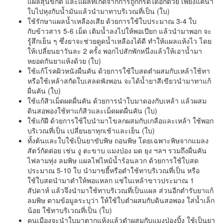
แผลสุนัขกัด และแผลที่เกิดจากการถูกกรดได้อีกด้วย เพียงแค่นำ
ใบไปหุงกับน้ำมันแล้วนำมาทาบริเวณที่เป็น (ใบ)
ใช้รักษาแผลน้ำเหลืองเสีย ด้วยการใช้ใบประมาณ 3-4 ใบ
กับข้าวสาร 5-6 เม็ด เติมน้ำลงไปให้พอเปียก แล้วนำมาพอก จะ
รู้สึกเย็น ๆ ซึ่งยาจะช่วยดูดน้ำเหลืองได้ดี ทำให้แผลแห้งไว โดย
ให้เปลี่ยนยาวันละ 2 ครั้ง พอกไปสักพักหนึ่งแล้วให้เอาน้ำมา
หยอดกันยาแห้งด้วย (ใบ)
ใช้แก้โรคผิวหนังผื่นคัน ด้วยการใช้ใบสดตำผสมกับเหล้าใช้ทา
หรือใช้เหล้าสกัดใบเสลดพังพอน จะได้น้ำยาสีเขียวนำมาทาแก้
ผื่นคัน (ใบ)
ใช้แก้สิวเม็ดผดผื่นคัน ด้วยการนำใบมาดองกับเหล้า แล้วผสม
ดินสอพองใช้ทาแก้สิวและเม็ดผดผื่นคัน (ใบ)
ใช้แก้ฝี ด้วยการใช้ใบนำมาโขลกผสมกับเกลือและเหล้า ใช้พอก
บริเวณที่เป็น เปลี่ยนยาทุกเช้าและเย็น (ใบ)
ทั้งต้นและใบใช้เป็นยาขับพิษ ถอนพิษ โดยเฉพาะพิษจากแมลง
สัตว์กัดต่อย เช่น งู ตะขาบ แมงป่อง มด ยุง ฯลฯ รวมถึงผื่นคัน
ไฟลามทุ่ง ลมพิษ แผลไฟไหม้น้ำร้อนลวก ด้วยการใช้ใบสด
ประมาณ 5-10 ใบ นำมาขยี้หรือตำใช้ทาบริเวณที่เป็น หรือ
ใช้ใบสดนำมาตำให้พอแหลก แช่ในเหล้าขาวประมาณ 1
สัปดาห์ แล้วจึงนำมาใช้ทาบริเวณที่เป็นแผล ส่วนอีกตำรับยาแก้
ลมพิษ ตามข้อมูลระบุว่า ให้ใช้ใบตำผสมกับดินสอพอง ใส่น้ำเล็ก
น้อย ใช้ทาบริเวณที่เป็น (ใบ)
คนเมืองจะนำใบมาตากแห้งแล้วตำผสมกับแมงป่องปิ้ง ใช้เป็นยา