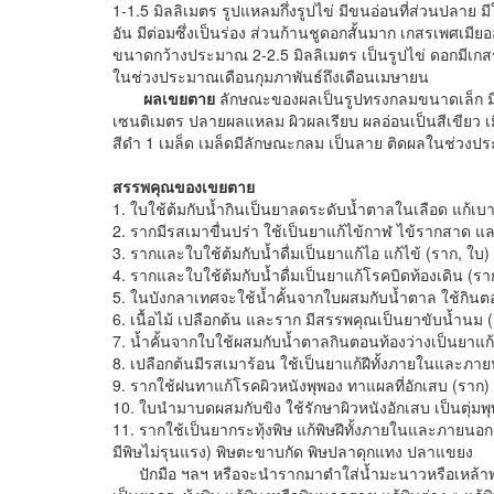
1-1.5 มิลลิเมตร รูปแหลมกึ่งรูปไข่ มีขนอ่อนที่ส่วนปลาย 
อัน มีต่อมซึ่งเป็นร่อง ส่วนก้านชูดอกสั้นมาก เกสรเพศเมี
ขนาดกว้างประมาณ 2-2.5 มิลลิเมตร เป็นรูปไข่ ดอกมีเกส
ในช่วงประมาณเดือนกุมภาพันธ์ถึงเดือนเมษายน
ผลเขยตาย
ลักษณะของผลเป็นรูปทรงกลมขนาดเล็ก 
เซนติเมตร ปลายผลแหลม ผิวผลเรียบ ผลอ่อนเป็นสีเขียว เม
สีดำ 1 เมล็ด เมล็ดมีลักษณะกลม เป็นลาย ติดผลในช่วง
สรรพคุณของเขยตาย
1. ใบใช้ต้มกับน้ำกินเป็นยาลดระดับน้ำตาลในเลือด แก้เบ
2. รากมีรสเมาขื่นปร่า ใช้เป็นยาแก้ไข้กาฬ ไข้รากสาด แ
3. รากและใบใช้ต้มกับน้ำดื่มเป็นยาแก้ไอ แก้ไข้ (ราก, ใบ)
4. รากและใบใช้ต้มกับน้ำดื่มเป็นยาแก้โรคบิดท้องเดิน (รา
5. ในบังกลาเทศจะใช้น้ำคั้นจากใบผสมกับน้ำตาล ใช้กินตอน
6. เนื้อไม้ เปลือกต้น และราก มีสรรพคุณเป็นยาขับน้ำนม (เน
7. น้ำคั้นจากใบใช้ผสมกับน้ำตาลกินตอนท้องว่างเป็นยาแก
8. เปลือกต้นมีรสเมาร้อน ใช้เป็นยาแก้ฝีทั้งภายในและภายนอ
9. รากใช้ฝนทาแก้โรคผิวหนังพุพอง ทาแผลที่อักเสบ (ราก)
10. ใบนำมาบดผสมกับขิง ใช้รักษาผิวหนังอักเสบ เป็นตุ่มพุ
11. รากใช้เป็นยากระทุ้งพิษ แก้พิษฝีทั้งภายในและภายนอก ใ
มีพิษไม่รุนแรง) พิษตะขาบกัด พิษปลาดุกแทง ปลาแขยง
ปักมือ ฯลฯ หรือจะนำรากมาตำใส่น้ำมะนาวหรือเหล้าพอกทิ