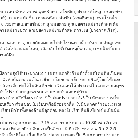
น น้ำข้าวต้น พิษนาคราช พุทธรักษา (สุโขทัย), ประยงค์ใหญ่ (กรุงเทพฯ),
นธ์), เขนทะ ส้มชื่น (ภาคเหนือ), ส้มชื่น (ภาคอีสาน), กระโรกน้ำ
ง), เขยตายแม่ยายชักปรก ลูกเขยตาย ลูกเขยตายแม่ยายทำศพ ต้ม
เขยตายแม่ยายปรก ลูกเขยตายแม่ยายทำศพ ตาระเป (บางภาคเรียก),
ีตำนานเล่าว่า ลูกเขยกับแม่ยายไปทำไร่บนเขาด้วยกัน ขากลับลูกเขย
ล้วจึงไปตามคนในหมู่ เมื่อกลับไปที่เกิดเหตุก็พบว่าลูกเขยฟื้นขึ้นมา
ยาแก้พิษ
 มีความสูงได้ประมาณ 2-4 เมตร แตกกิ่งก้านต่ำตั้งแต่โคนต้นเป็นพุ่ม
เทา ผิวลำต้นตกกระเป็นวงสีขาว ใบออกดกทึบ ขยายพันธุ์โดยใช้เมล็ด
อสเตรเลีย พบได้ในอินเดีย พม่า จีนตอนใต้ ประเทศในแถบคาบสมุทร
่าโปร่ง ป่าเบญจพรรณ ตามชายป่าและหมู่บ้าน
งข้ามหรือกึ่งตรงข้าม มีใบย่อยประมาณ 3-5 ใบ ลักษณะของใบ
สอบเรียว ส่วนขอบใบเรียบหรือมีรอยจักตื้น ใบมีขนาดกว้างประมาณ
 ผิวใบทั้งสองด้านมีจุดต่อม หลังใบเรียบลื่นสีเขียวเข้มเป็นมัน
าน
เป็นกระจุกประมาณ 12-15 ดอก ยาวประมาณ 10-30 เซนติเมตร
ละที่ปลายกิ่ง กลีบดอกเป็นสีขาว มี 5 กลีบ ขนาด 4-5 x 2-2.5
่วนกลีบเลี้ยงที่โคนเชื่อมติดกัน ปลายแยกออกเป็น 5 แฉก ยาวประมาณ