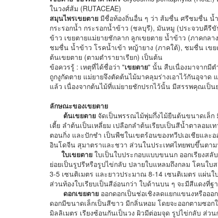
ในวงศ์ส้ม (RUTACEAE)
สมุนไพรเขยตาย
มีชื่อท้องถิ่นอื่น ๆ ว่า ส้มชื่น ศรีชมชื่
กระรอกน้ำ กระรอกน้ำข้าว (ชลบุรี), มันหมู (ประจวบคีรีขั
ข้าว เขยตายแม่ยายชักลาก ลูกเขยตาย น้ำข้าว (ภาคกลา
ชมชื่น น้ำข้าว โรคน้ำเข้า หญ้ายาง (ภาคใต้), ชมชื่น 
ต้นเขยตาย (ตามตำรายาเรียก) เป็นต้น
ข้อควรรู้ : เหตุที่ได้ชื่อว่า "
เขยตาย
" นั้น สืบเนื่องมาจากม
ถูกงูกัดตาย แม่ยายจึงตัดต้นไม้มาคลุมร่างเอาไว้กันอุจาด แ
แล้ว เนื่องจากต้นไม้ที่แม่ยายชักปรกไว้นั้น มีสรรพคุณเป็น
ลักษณะของเขยตาย
ต้นเขยตาย
จัดเป็นพรรณไม้พุ่มกึ่งไม้ยืนต้นขนาดเล็ก
เตี้ย ลำต้นเป็นเหลี่ยม เปลือกลำต้นเรียบเป็นสีน้ำตาลอม
ตอนกิ่ง และปักชำ เป็นพืชในเขตร้อนของทวีปเอเชียและอ
อินโดจีน สุมาตราและชวา ส่วนในประเทศไทยพบขึ้นตามป
ใบเขยตาย
ใบเป็นใบประกอบแบบขนนก ออกเรียงสลับตร
ย่อยเป็นรูปรีหรือรูปไข่กลับ ปลายใบแหลมถึงกลม โคนใบ
3-5 เซนติเมตร และยาวประมาณ 8-14 เซนติเมตร แผ่นใบเรียบ
ส่วนท้องใบเรียบเป็นสีอ่อนกว่า ใบด้านบน ๆ จะมีสีแดงที่ฐ
ดอกเขยตาย
ออกดอกเป็นช่อเชิงลดแยกแขนงหรือออก
ดอกมีขนาดเล็กเป็นสีขาว มีกลิ่นหอม โดยจะออกตามซอกใบแ
มิลลิเมตร เรียงซ้อนกันเป็นวง ผิวมีต่อมจุด รูปไข่กลับ ส