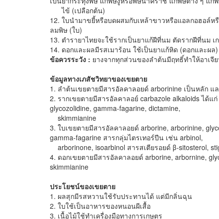
เป็นยากระทุ้งพิษ แก้พิษงูหรือพิษนาคราช แก้พิษต่าง ๆ แก้พ
ไข้ (เปลือกต้น)
12. ใบนำมาขยี้หรือบดผสมกับเหล้าขาวหรือแอลกอฮอล์หรือน
ลมพิษ (ใบ)
13. ตำรายาไทยจะใช้รากเป็นยาแก้ฝีที่นม ตัดรากฝีที่นม เกลื
14. ดอกและผลมีรสเมาร้อน ใช้เป็นยาแก้หิด (ดอกและผล)
ข้อควรระวัง :
ยางจากทุกส่วนของลำต้นมีฤทธิ์ทำให้อาเจียน 
ข้อมูลทางเภสัชวิทยาของเขยตาย
1. ลำต้นเขยตายมีสารอัลคาลอยด์ arborinine เป็นหลัก แล
2. รากเขยตายมีสารอัลคาลอย์ carbazole alkaloids ได้แก่ g
glycozolidine, gamma-fagarine, dictamine,
skimmianine
3. ใบเขยตายมีสารอัลคาลอยด์ arborine, arborinine, glyco
gamma-fagarine สารกลุ่มไตรเทอร์ปีน เช่น arbinol,
arborinone, isoarbinol สารสเตียรอยด์ β-sitosterol, st
4. ดอกเขยตายมีสารอัลคาลอยด์ arborine, arbornine, gly
skimmianine
ประโยชน์ของเขยตาย
1. ผลสุกมีรสหวานใช้รับประทานได้ แต่มีกลิ่นฉุน
2. ใบใช้เป็นอาหารของหนอนผีเสื้อ
3. เนื้อไม้ใช้ทำเครื่องมือทางการเกษตร