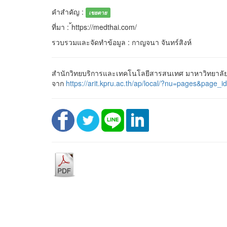
คำสำคัญ :
เขยตาย
ที่มา : ้https://medthai.com/
รวบรวมและจัดทำข้อมูล : กาญจนา จันทร์สิงห์
สำนักวิทยบริการและเทคโนโลยีสารสนเทศ มาหาวิทยาลัยร
จาก
https://arit.kpru.ac.th/ap/local/?nu=pages&pa