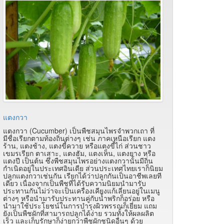
แตงกวา
แตงกวา (Cucumber) เป็นพืชสมุนไพรจำพวกเถา ที่
มีชื่อเรียกตามท้องถิ่นต่างๆ เช่น ภาคเหนือเรียก แตง
ร้าน, แตงช้าง, แตงขี้ควาย หรือแตงขี้ไก่ ส่วนชาว
เขมรเรียก ตาเสาะ, แตงฮัม, แตงเห็น, แตงยาง หรือ
แตงปี เป็นต้น ซึ่งพืชสมุนไพรอย่างแตงกวานั้นมีถิ่น
กำเนิดอยู่ในประเทศอินเดีย ส่วนประเทศไทยเราก็นิยม
ปลูกแตงกวาเช่นกัน เรียกได้ว่าปลูกกันเป็นอาชีพเลยที
เดียว เนื่องจากเป็นพืชที่ได้รับความนิยมนำมารับ
ประทานกันไม่ว่าจะเป็นเครื่องเคียงแก้เลี่ยนอยู่ในเมนู
ต่างๆ หรือนำมารับประทานคู่กับน้ำพริกก็อร่อย หรือ
นำมาใช้ประโยชน์ในการบำรุงผิวพรรณก็เยี่ยม แถม
ยังเป็นพืชผักที่สามารถปลูกได้ง่าย รวมทั้งให้ผลผลิต
เร็ว และเก็บรักษาก็ง่ายกว่าพืชผักชนิดอื่นๆ ด้วย