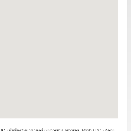
C. (ชื่อพ้องวิทยาศาสตร์ Glycosmis arborea (Roxb.) DC.) จัดอยู่