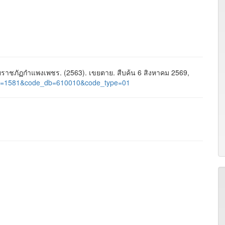
าชภัฏกำแพงเพชร. (2563). เขยตาย. สืบค้น 6 สิงหาคม 2569,
ge_id=1581&code_db=610010&code_type=01