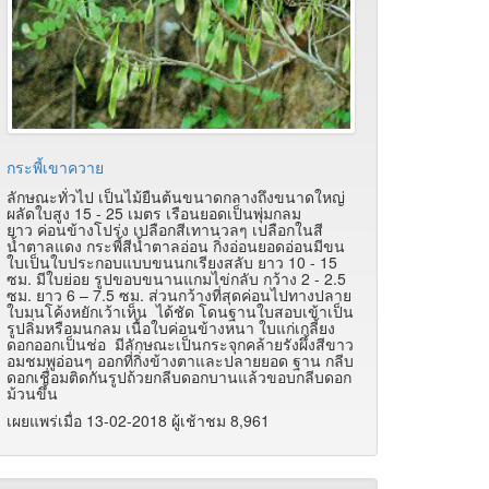
กระพี้เขาควาย
ลักษณะทั่วไป เป็นไม้ยืนต้นขนาดกลางถึงขนาดใหญ่
ผลัดใบสูง 15 - 25 เมตร เรือนยอดเป็นพุ่มกลม
ยาว ค่อนข้างโปร่ง เปลือกสีเทานวลๆ เปลือกในสี
น้ำตาลแดง กระพี้สีน้ำตาลอ่อน กิ่งอ่อนยอดอ่อนมีขน
ใบเป็นใบประกอบแบบขนนกเรียงสลับ ยาว 10 - 15
ซม. มีใบย่อย รูปขอบขนานแกมไข่กลับ กว้าง 2 - 2.5
ซม. ยาว 6 – 7.5 ซม. ส่วนกว้างที่สุดค่อนไปทางปลาย
ใบมนโค้งหยักเว้าเห็น ได้ชัด โดนฐานใบสอบเข้าเป็น
รูปลิ่มหรือมนกลม เนื้อใบค่อนข้างหนา ใบแก่เกลี้ยง
ดอกออกเป็นช่อ มีลักษณะเป็นกระจุกคล้ายรังผึ้งสีขาว
อมชมพูอ่อนๆ ออกที่กิ่งข้างตาและปลายยอด ฐาน กลีบ
ดอกเชื่อมติดกันรูปถ้วยกลีบดอกบานแล้วขอบกลีบดอก
ม้วนขึ้น
เผยแพร่เมื่อ 13-02-2018 ผู้เช้าชม 8,961