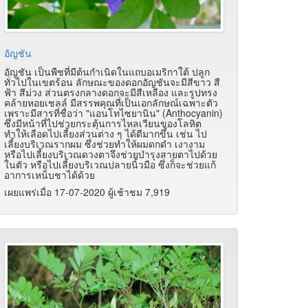
อัญชัน
อัญชัน เป็นพืชที่มีต้นกำเนิดในแถบอเมริกาใต้ ปลูก
ทั่วไปในเขตร้อน ลักษณะของดอกอัญชันจะมีสีขาว สี
ฟ้า สีม่วง ส่วนตรงกลางดอกจะมีสีเหลือง และรูปทรง
คล้ายหอยเชลล์ มีสรรพคุณที่เป็นเอกลักษณ์เฉพาะตัว
เพราะมีสารที่ชื่อว่า "แอนโทไซยานิน" (Anthocyanin)
ซึ่งมีหน้าที่ไปช่วยกระตุ้นการไหลเวียนของโลหิต
ทำให้เลือดไปเลี้ยงส่วนต่าง ๆ ได้ดีมากขึ้น เช่น ไป
เลี้ยงบริเวณรากผม ซึ่งช่วยทำให้ผมดกดำ เงางาม
หรือไปเลี้ยงบริเวณดวงตาจึงช่วยบำรุงสายตาไปด้วย
ในตัว หรือไปเลี้ยงบริเวณปลายนิ้วมือ ซึ่งก็จะช่วยแก้
อาการเหน็บชาได้ด้วย
เผยแพร่เมื่อ 17-07-2020 ผู้เช้าชม 7,919