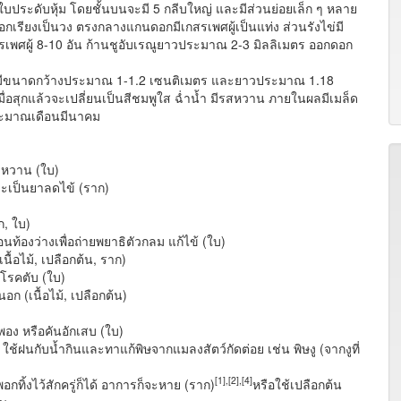
มีใบประดับหุ้ม โดยชั้นบนจะมี 5 กลีบใหญ่ และมีส่วนย่อยเล็ก ๆ หลาย
ยออกเรียงเป็นวง ตรงกลางแกนดอกมีเกสรเพศผู้เป็นแท่ง ส่วนรังไข่มี
รเพศผู้ 8-10 อัน ก้านชูอับเรณูยาวประมาณ 2-3 มิลลิเมตร ออกดอก
มีขนาดกว้างประมาณ 1-1.2 เซนติเมตร และยาวประมาณ 1.18
ื่อสุกแล้วจะเปลี่ยนเป็นสีชมพูใส ฉ่ำน้ำ มีรสหวาน ภายในผลมีเมล็ด
ประมาณเดือนมีนาคม
าหวาน (ใบ)
ละเป็นยาลดไข้ (ราก)
ก, ใบ)
ท้องว่างเพื่อถ่ายพยาธิตัวกลม แก้ไข้ (ใบ)
ื้อไม้, เปลือกต้น, ราก)
้โรคตับ (ใบ)
ก (เนื้อไม้, เปลือกต้น)
พอง หรือคันอักเสบ (ใบ)
ช้ฝนกับน้ำกินและทาแก้พิษจากแมลงสัตว์กัดต่อย เช่น พิษงู (จากงูที่
[1],[2],[4]
้งไว้สักครู่ก็ได้ อาการก็จะหาย (ราก)
หรือใช้เปลือกต้น