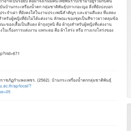
อาจเป็นร้อยปี ต่อมาจึงเริ่มมีคนไทยพื้นราบเข้ามาอยู่รวมกับคน
จุบันบ้านกระเหรี่ยงน้ำตก กลุ่มชาติพันธุ์ปกาเกอะญอ สิ่งที่ยังบ่งบอก
ประจำเผ่า ที่ยังคงใส่ในงานประเพณีสำคัญๆ และย่ามสีแดง ที่แสดง
สำหรับผู้หญิงที่ยังไม่ได้แต่งงาน ลักษณะของชุดเป็นสีขาวยาวคลุมข้อ
กษณะของเสื้อเป็นสีแดง ผ้าถุงกูหนิ คือ ผ้าถุงสำหรับผู้หญิงที่แต่งงาน
่แบ่งในเรื่องการแต่งงาน แทกะดอ คือ ผ้าโสร่ง หรือ กางเกงโสร่งของ
php?nid=671
ชภัฏกำแพงเพชร. (2562). บ้านกระเหรี่ยงน้ำตกกลุ่มชาติพันธุ์
ru.ac.th/ap/local/?
pe=05