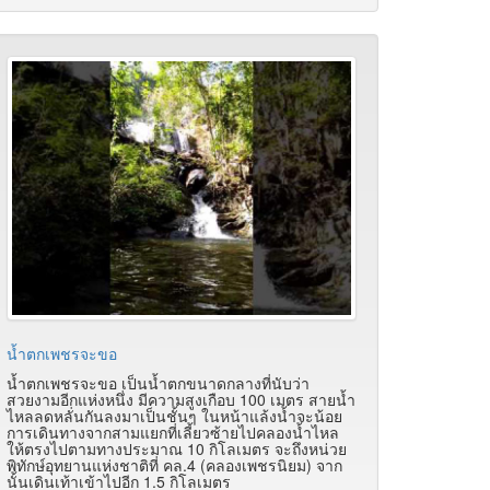
น้ำตกเพชรจะขอ
น้ำตกเพชรจะขอ เป็นน้ำตกขนาดกลางที่นับว่า
สวยงามอีกแห่งหนึ่ง มีความสูงเกือบ 100 เมตร สายน้ำ
ไหลลดหลั่นกันลงมาเป็นชั้นๆ ในหน้าแล้งน้ำจะน้อย
การเดินทางจากสามแยกที่เลี้ยวซ้ายไปคลองน้ำไหล
ให้ตรงไปตามทางประมาณ 10 กิโลเมตร จะถึงหน่วย
พิทักษ์อุทยานแห่งชาติที่ คล.4 (คลองเพชรนิยม) จาก
นั้นเดินเท้าเข้าไปอีก 1.5 กิโลเมตร