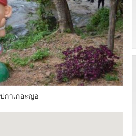
ธุ์ปกาเกอะญอ