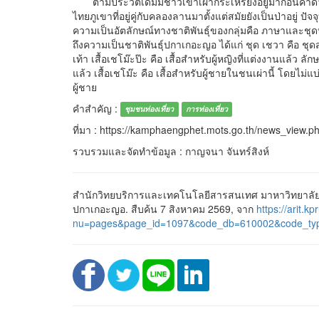
ตามประวัติเดิมมีชาวเขาเผ่ากระเหรี่ยงอยู่มาก่อนคาดว่า
ไทยภูเขาที่อยู่คู่กับคลองลานมาตั้งแต่สมัยยังเป็นป่าอยู่ ปัจ
ความเป็นอัตลักษณ์ทางชาติพันธุ์ของกลุ่มคือ ภาษาและชุด
ถึงความเป็นชาติพันธุ์ปกาเกอะญอ ได้แก่ ชุด เชวา คือ ชุด
เท้า เสื้อเชโม๊ะป๊ะ คือ เสื้อสำหรับผู้หญิงที่แต่งงานแล้ว ลั
แล้ว เสื้อเชโม๊ะ คือ เสื้อสำหรับผู้ชายในชนเผ่านี้ โดยไม
ผู้ชาย
คำสำคัญ :
ชุมชนท่องเที่ยว
การท่องเที่ยว
ที่มา : https://kamphaengphet.mots.go.th/news_view.
รวบรวมและจัดทำข้อมูล : กาญจนา จันทร์สิงห์
สำนักวิทยบริการและเทคโนโลยีสารสนเทศ มาหาวิทยาลัยรา
ปกาเกอะญอ. สืบค้น 7 สิงหาคม 2569, จาก
https://arit.kp
nu=pages&page_id=1097&code_db=610002&code_ty