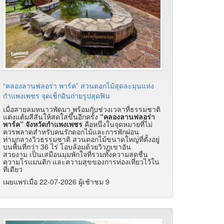
“คลองลานฟลอร่า พาร์ค” สวนดอกไม้สุดละมุนแห่ง
กำแพงเพชร จุดเช็กอินถ่ายรูปสุดฟิน
เมื่อสายลมหนาวพัดมา พร้อมกับช่วงเวลาที่ธรรมชาติ
แต่งแต้มสีสันให้สดใสขึ้นอีกครั้ง
“คลองลานฟลอร่า
พาร์ค” จังหวัดกำแพงเพชร
คือหนึ่งในจุดหมายที่ไม่
ควรพลาดสำหรับคนรักดอกไม้และการพักผ่อน
ท่ามกลางวิวธรรมชาติ สวนดอกไม้ขนาดใหญ่ที่ตั้งอยู่
บนพื้นที่กว่า 36 ไร่ โอบล้อมด้วยวิวภูเขาอัน
สวยงาม เป็นเสมือนมุมพักใจที่รวมทั้งความสดชื่น
ความโรแมนติก และความสุขของการท่องเที่ยวไว้ใน
ที่เดียว
เผยแพร่เมื่อ 22-07-2026 ผู้เช้าชม 9