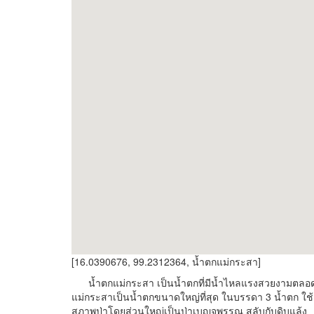
[16.0390676, 99.2312364, น้ำตกแม่กระสา]
น้ำตกแม่กระสา เป็นน้ำตกที่มีน้ำไหลแรงสวยงามตลอดปี
แม่กระสาเป็นน้ำตกขนาดใหญ่ที่สุด ในบรรดา 3 น้ำตก ใช้เ
สภาพป่าโดยส่วนใหญ่เป็นป่าเบญจพรรณ สลับกับดิบแล้ง