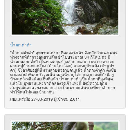
น้ำตกเต่าดำ
"น้ำตกเต่าดำ" อุทยานแห่งชาติคลองวังเจ้า จังหวัดกำแพงเพชร
ห่างจากที่ทำการอุทยานลึกเข้าไปประมาณ 34 กิโลเมตร มี
น้ำตกตลอดทั้งปี เส้นทางค่อนข้างลำบากมาก ระหว่างทางจะ
ผ่านหมู่บ้านกะเหรี่ยง (บ้านโละโคะ) และหมู่บ้านม้ง (บ้านป่า
คา) ซึ่งอาศัยอยู่ที่นี้มาหลายชั่วอายุคนแล้ว น้ำตกเต่าดำ ตั้งชื่อ
ตามเต่าดำที่พบบริเวณนั้น ตอนนี้หาดูได้ยากมาก แต่ก็ยังมีอยู่
บ้างแต่ก็เหลือน้อยเต็มทีแล้ว น้ำตกเต่าดำเป็นน้ำตกที่สูงที่สุด
แล้วใน อุทยานแห่งชาติคลองวังเจ้าแห่งนี้ ยังมีความอุดม
สมบูรณ์และสวยงามมาก อาจเป็นเพราะเส้นทางที่ยากลำบาก
ทำให้คนไม่ค่อยเข้ามากัน
เผยแพร่เมื่อ 27-03-2019 ผู้เช้าชม 2,611