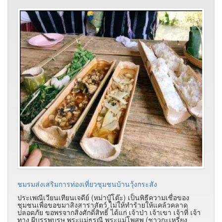
ชมรมส่งเสริมการท่องเที่ยวชุมชนบ้านวุ้งกระสัง
ประเพณีเวียนเทียนเจดีย์ (หม่าบู๊โต๊ะ) เป็นพิธีความเชื่อของ
ชุมชนเพื่อขอขมาสิงสาราสัตว์ ไม่ให้ทำร้ายให้แคล้วคลาด
ปลอดภัย ขอพรจากสิ่งศักดิ์สิทธิ์ ได้แก่ เจ้าป่า เจ้าเขา เจ้าที่ เจ้า
ทาง ผีบรรพบุรุษ พระแม่ธรณี พระแม่โพสพ (ชาวกะเหรี่ยง