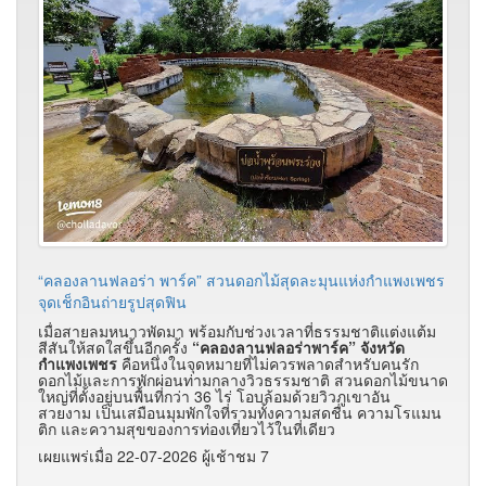
“คลองลานฟลอร่า พาร์ค” สวนดอกไม้สุดละมุนแห่งกำแพงเพชร
จุดเช็กอินถ่ายรูปสุดฟิน
เมื่อสายลมหนาวพัดมา พร้อมกับช่วงเวลาที่ธรรมชาติแต่งแต้ม
สีสันให้สดใสขึ้นอีกครั้ง
“คลองลานฟลอร่าพาร์ค” จังหวัด
กำแพงเพชร
คือหนึ่งในจุดหมายที่ไม่ควรพลาดสำหรับคนรัก
ดอกไม้และการพักผ่อนท่ามกลางวิวธรรมชาติ สวนดอกไม้ขนาด
ใหญ่ที่ตั้งอยู่บนพื้นที่กว่า 36 ไร่ โอบล้อมด้วยวิวภูเขาอัน
สวยงาม เป็นเสมือนมุมพักใจที่รวมทั้งความสดชื่น ความโรแมน
ติก และความสุขของการท่องเที่ยวไว้ในที่เดียว
เผยแพร่เมื่อ 22-07-2026 ผู้เช้าชม 7