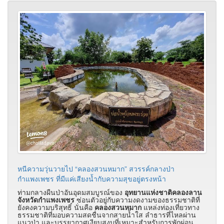
หนีความวุ่นวายไป “คลองสวนหมาก” สวรรค์กลางป่า
กำแพงเพชร ที่มีแค่เสียงน้ำกับความสุขอยู่ตรงหน้า
ท่ามกลางผืนป่าอันอุดมสมบูรณ์ของ
อุทยานแห่งชาติคลองลาน
จังหวัดกำแพงเพชร
ซ่อนตัวอยู่กับความงดงามของธรรมชาติที่
ยังคงความบริสุทธิ์ นั่นคือ
คลองสวนหมาก
แหล่งท่องเที่ยวทาง
ธรรมชาติที่มอบความสดชื่นจากสายน้ำใส ลำธารที่ไหลผ่าน
แนวป่า และบรรยากาศเงียบสงบที่เหมาะสำหรับการพักผ่อน