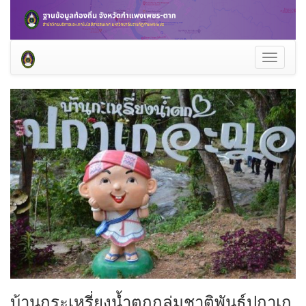
Toggle
navigati
บ้านกระเหรี่ยงน้ำตกกลุ่มชาติพันธุ์ปกาเก