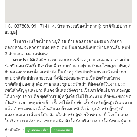
[16.1037868, 99.1714114, บ้านกระเหรี่ยงน้ำตกกลุ่มชาติพันธุ์ปกาเก
อะญอ]
บ้านกระเหรี่ยงน้ำตก หมู่ที่ 18 ตำบลคลองลานพัฒนา อำเภอ
คลองลาน จังหวัดกำแพงเพชร เดิมเป็นส่วนหนึ่งของบ้านสวนส้ม หมู่ที่
2 ตำบลคลองลานพัฒนา
ตามประวัติเดิมมีชาวเขาเผ่ากระเหรี่ยงอยู่มาก่อนคาดว่าอาจเป็น
ร้อยปี ต่อมาจึงเริ่มมีคนไทยพื้นราบเข้ามาอยู่รวมกับคนไทยภูเขาที่อยู่คู่
กับคลองลานมาตั้งแต่สมัยยังเป็นป่าอยู่ ปัจจุบันบ้านกระเหรี่ยงน้ำตก
กลุ่มชาติพันธุ์ปกาเกอะญอ สิ่งที่ยังบ่งบอกความเป็นอัตลักษณ์ทาง
ชาติพันธุ์ของกลุ่มคือ ภาษาและชุดประจำเผ่า ที่ยังคงใส่ในงานประ
เพณีสำคัญๆ และย่ามสีแดง ที่แสดงถึงความเป็นชาติพันธุ์ปกาเกอะญอ
ได้แก่ ชุด เชวา คือ ชุดสำหรับผู้หญิงที่ยังไม่ได้แต่งงาน ลักษณะของชุด
เป็นสีขาวยาวคลุมข้อเท้า เสื้อเชโม๊ะป๊ะ คือ เสื้อสำหรับผู้หญิงที่แต่งงาน
แล้ว ลักษณะของเสื้อเป็นสีแดง ผ้าถุงกูหนิ คือ ผ้าถุงสำหรับผู้หญิงที่
แต่งงานแล้ว เสื้อเชโม๊ะ คือ เสื้อสำหรับผู้ชายในชนเผ่านี้ โดยไม่แบ่ง
ในเรื่องการแต่งงาน แทกะดอ คือ ผ้าโสร่ง หรือ กางเกงโสร่งของผู้ชาย
คำสำคัญ :
ชุมชนท่องเที่ยว
การท่องเที่ยว