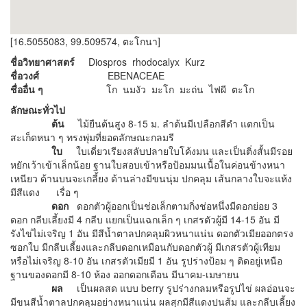
[16.5055083, 99.509574, ตะโกนา]
ชื่อวิทยาศาสตร์
Diospros rhodocalyx Kurz
ชื่อวงศ์
EBENACEAE
ชื่ออื่น ๆ
โก นมงัว มะโก มะถ่น ไฟผี ตะโก
ลักษณะทั่วไป
ต้น
ไม้ยืนต้นสูง 8-15 ม. ลำต้นมีเปลือกสีดำ แตกเป็น
สะเก็ดหนา ๆ ทรงพุ่มที่ยอดลักษณะกลมรี
ใบ
ใบเดี่ยวเรียงสลับปลายใบโค้งมน และเป็นติ่งสั้นมีรอย
หยักเว้าเข้าเล็กน้อย ฐานใบสอบเข้าหรือป้อมมนเนื้อในค่อนข้างหนา
เหนียว ด้านบนจะเกลี้ยง ด้านล่างมีขนนุ่ม ปกคลุม เส้นกลางใบจะแห้ง
มีสีแดง เรื่อ ๆ
ดอก
ดอกตัวผู้ออกเป็นช่อเล็กตามกิ่งช่อหนึ่งมีดอกย่อย 3
ดอก กลีบเลี้ยงมี 4 กลีบ แยกเป็นแฉกเล็ก ๆ เกสรตัวผู้มี 14-15 อัน มี
รังไข่ไม่เจริญ 1 อัน มีสีน้ำตาลปกคลุมผิวหนาแน่น ดอกตัวเมียออกตรง
ซอกใบ มีกลีบเลี้ยงและกลีบดอกเหมือนกับดอกตัวผู้ มีเกสรตัวผู้เทียม
หรือไม่เจริญ 8-10 อัน เกสรตัวเมียมี 1 อัน รูปร่างป้อม ๆ ติดอยู่เหนือ
ฐานของดอกมี 8-10 ห้อง ออกดอกเดือน มีนาคม-เมษายน
ผล
เป็นผลสด แบบ berry รูปร่างกลมหรือรูปไข่ ผลอ่อนจะ
มีขนสีน้ำตาลปกคลุมอย่างหนาแน่น ผลสุกมีสีแดงปนส้ม และกลีบเลี้ยง