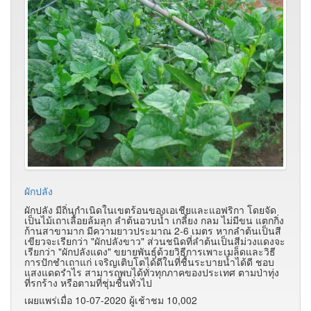
ผักปลัง
ผักปลัง มีถิ่นกำเนิดในเขตร้อนของเอเชียและแอฟริกา โดยจัด
เป็นไม้เถาเลื้อยล้มลุก ลำต้นอวบน้ำ เกลี้ยง กลม ไม่มีขน แตกกิ่ง
ก้านสาขามาก มีความยาวประมาณ 2-6 เมตร หากลำต้นเป็นสี
เขียวจะเรียกว่า "ผักปลังขาว" ส่วนชนิดที่ลำต้นเป็นสีม่วงแดงจะ
เรียกว่า "ผักปลังแดง" ขยายพันธุ์ด้วยวิธีการเพาะเมล็ดและวิธี
การปักชำเถาแก่ เจริญเติบโตได้ดีในที่ชื้นระบายน้ำได้ดี ชอบ
แสงแดดรำไร สามารถพบได้ทั่วทุกภาคของประเทศ ตามป่าทุ่ง
ที่รกร้าง หรือตามที่ชุ่มชื้นทั่วไป
เผยแพร่เมื่อ 10-07-2020 ผู้เช้าชม 10,002