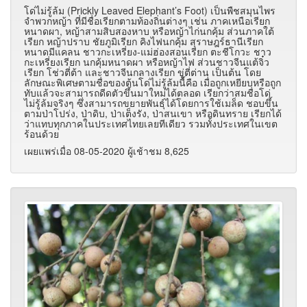
โด่ไม่รู้ล้ม (Prickly Leaved Elephant’s Foot) เป็นพืชสมุนไพร
จำพวกหญ้า ที่มีชื่อเรียกตามท้องถิ่นต่างๆ เช่น ภาคเหนือเรียก
หนาดผา, หญ้าสามสิบสองหาบ หรือหญ้าไก่นกคุ้ม ส่วนภาคใต้
เรียก หญ้าปราบ ชัยภูมิเรียก คิงไฟนกคุ้ม สุราษฎร์ธานีเรียก
หนาดมีแคลน ชาวกะเหรี่ยง-แม่ฮ่องสอนเรียก ตะชีโกวะ ชาว
กะเหรี่ยงเรียก นกคุ้มหนาดผา หรือหญ้าไฟ ส่วนชาวจีนแต้จิ๋ว
เรียก โช่วตี่ต้า และชาวจีนกลางเรียก ขู่ตี่ต่าน เป็นต้น โดย
ลักษณะพิเศษตามชื่อของต้นโด่ไม่รู้ล้มนี้คือ เมื่อถูกเหยียบหรือถูก
ทับแล้วจะสามารถดีดตัวขึ้นมาใหม่ได้ตลอด เรียกว่าสมชื่อโด่
ไม่รู้ล้มจริงๆ ซึ่งสามารถขยายพันธุ์ได้โดยการใช้เมล็ด ชอบขึ้น
ตามป่าโปร่ง, ป่าดิบ, ป่าเต็งรัง, ป่าสนเขา หรือดินทราย เรียกได้
ว่าแทบทุกภาคในประเทศไทยเลยทีเดียว รวมทั้งประเทศในเขต
ร้อนด้วย
เผยแพร่เมื่อ 08-05-2020 ผู้เช้าชม 8,625