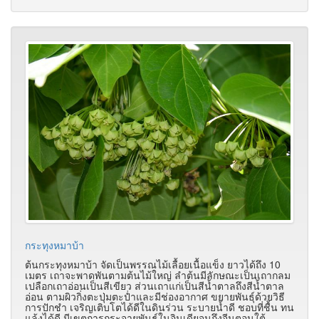
กระทุงหมาบ้า
ต้นกระทุงหมาบ้า จัดเป็นพรรณไม้เลื้อยเนื้อแข็ง ยาวได้ถึง 10
เมตร เถาจะพาดพันตามต้นไม้ใหญ่ ลำต้นมีลักษณะเป็นเถากลม
เปลือกเถาอ่อนเป็นสีเขียว ส่วนเถาแก่เป็นสีน้ำตาลถึงสีน้ำตาล
อ่อน ตามผิวกิ่งตะปุ่มตะป่ำและมีช่องอากาศ ขยายพันธุ์ด้วยวิธี
การปักชำ เจริญเติบโตได้ดีในดินร่วน ระบายน้ำดี ชอบที่ชื้น ทน
แล้งได้ดี มีเขตการกระจายพันธุ์ในอินเดียจนถึงจีนตอนใต้