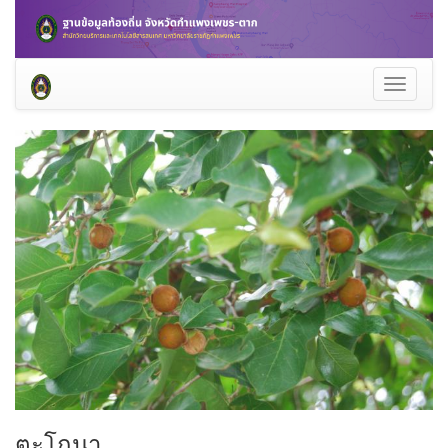
Toggle
navigati
ตะโกนา