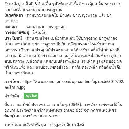
ยังคงมีอยู่ เมล็ดมี 3-5 เมล็ด รูปไข่แบนมีเนื้อสีขาวหุ้มเมล็ด ระยะการ
ออกผลเดือน พฤษภาคม-กรกฏาคม
นิเวศวิทยา
ตามป่าผสมผลัดใบ ป่าแดง ป่าเบญจพรรณแล้ง ป่า
ละเมาะ
ออกดอก
พฤษภาคม – กรกฎาคม
การขยายพันธุ์
ใช้เมล็ด
ประโยชน์
ด้านสมุนไพร เปลือกต้นแก่น ใช้บำรุงธาตุ บำรุงกำลัง
เป็นยาอายุวัฒนะ ขับระดูขาว ต้มกับเกลืออมรักษาโรครำมะนาด
(อาการเหงือกบวมปวด) แก้ปวดฟัน ผล แก้ท้องร่วง คลื่นไส้ ขับพยาธิ
แก้บวม ฝีและแผลเปื่อย เปลือกผล เผาเป็นถ่านแช่น้ำกินขับระดูขาว
ขับปัสสาวะ เปลือกต้น ผสมกับเปลือกทิ้งถ่อน หัวแห้วหมู เมล็ดข่อย ผล
พริกไทยแห้ง และเถาบอระเพ็ดอย่างละเท่ากันดองเหล้า หรือต้มน้ำดื่ม
เป็นยาอายุวัฒนะ
ภาพโดย : https://www.samunpri.com/wp-content/uploads/2017/02/
ตะโกนา.jpg
คำสำคัญ :
สมุนไพร
ที่มา : กมลทิพย์ ประเทศ และคนอื่นๆ. (2543). การสำรวจพรรณไม้ใน
อุทยานประวัติศาสตร์กำแพงเพชร อำเภอเมือง จังหวัดกำแพงเพชร.
พิษณุโลก: มหาวิทยาลัยนเรศวร.
รวบรวมและจัดทำข้อมูล : กาญจนา จันทร์สิงห์