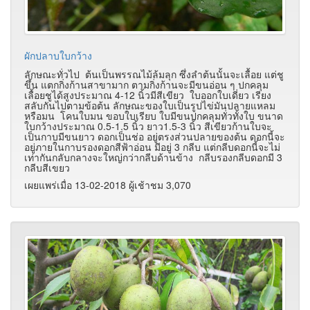
ผักปลาบใบกว้าง
ลักษณะทั่วไป ต้นเป็นพรรณไม้ล้มลุก ซึ่งลำต้นนั้นจะเลื้อย แต่ชู
ขึ้น แตกกิ่งก้านสาขามาก ตามกิ่งก้านจะมีขนอ่อน ๆ ปกคลุม
เลื้อยชูได้สูงประมาณ 4-12 นิ้วมีสีเขียว ใบออกใบเดี่ยว เรียง
สลับกันไปตามข้อต้น ลักษณะของใบเป็นรูปไข่มันปลายแหลม
หรือมน โคนใบมน ขอบใบเรียบ ใบมีขนปกคลุมทั่วทั้งใบ ขนาด
ใบกว้างประมาณ 0.5-1.5 นิ้ว ยาว1.5-3 นิ้ว สีเขียวก้านใบจะ
เป็นกาบมีขนยาว ดอกเป็นช่อ อยู่ตรงส่วนปลายของต้น ดอกนี้จะ
อยู่ภายในกาบรองดอกสีฟ้าอ่อน มีอยู่ 3 กลีบ แต่กลีบดอกนี้จะไม่
เท่ากันกลับกลางจะใหญ่กว่ากลีบด้านข้าง กลีบรองกลีบดอกมี 3
กลีบสีเขยว
เผยแพร่เมื่อ 13-02-2018 ผู้เช้าชม 3,070