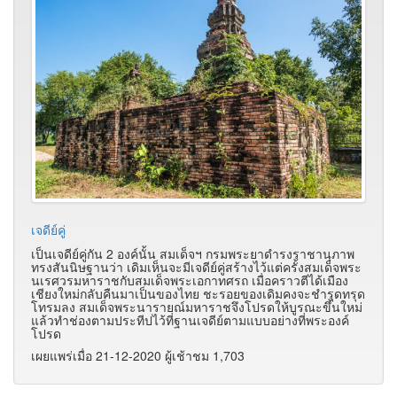
เจดีย์คู่
เป็นเจดีย์คู่กัน 2 องค์นั้น สมเด็จฯ กรมพระยาดํารงราชานุภาพ
ทรงสันนิษฐานว่า เดิมเห็นจะมีเจดีย์คู่สร้างไว้แต่ครั้งสมเด็จพระ
นเรศวรมหาราชกับสมเด็จพระเอกาทศรถ เมื่อคราวตีได้เมือง
เชียงใหม่กลับคืนมาเป็นของไทย ชะรอยของเดิมคงจะชํารุดทรุด
โทรมลง สมเด็จพระนารายณ์มหาราชจึงโปรดให้บูรณะขึ้นใหม่
แล้วทําช่องตามประทีปไว้ที่ฐานเจดีย์ตามแบบอย่างที่พระองค์
โปรด
เผยแพร่เมื่อ 21-12-2020 ผู้เช้าชม 1,703