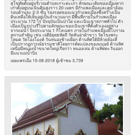
สุโขทัยตั้งอยู่บริเวณตำบลเกาะตะเภา ลักษณะเดิมของเมืองตาก
เก่าตั้งอยู่บนเนินดินสูงราว 20 เมตร มีกำแพงเมืองและคูน้ำล้อม
รอบด้านละ 2-3 ชั้น ร่องรอยของแนวกำแพงเมืองซึ่งสร้างเป็น
ดินเหลือให้เห็นอยู่เป็นจำนวนมาก มีพื้นที่ภายในกำแพงเมือง
ประมาณ 172 ไร่ ปัจจุบันเป็นป่าไผ่ และเนินเขาสภาพทั่วไป ตัว
เมืองเป็นรูปวงรีไปตามลักษณะของเนินเขาที่ตั้งตัวเองอยู่ห่าง
จากแม่น้ำ ปิงประมาณ 1 กิโลเมตร ภายในกำแพงเมืองมีโบราณ
สถานสำคัญ เช่น เจดีย์ยุทธหัตถี วัดสันย่าผ้าขาว วัดโขงพระ
โหมด วัดโองโมงค์ วันหนองช้างเผือก ด้านทิศใต้มีห้วยล้องลี่
เป็นปรากฏการณ์ธรรมชาติโดยการดัดแปลงของมนุษย์ ด้านทิศ
เหนือมีหนองน้ำขนาดใหญ่เรียกว่า หนองเล่ม ด้านทิศตะวันออก
มีแนวแม่น้ำปิง
เผยแพร่เมื่อ 15-08-2018 ผู้เช้าชม 3,739