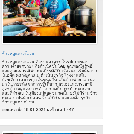
ข้าวหมูแดงเจ๊แว่น
ข้าวหมูแดงเจ๊แว่น คือร้านอาหาร ในรูปแบบของ
ความง่ายๆสบายๆ ถือกำเนิดขึ้นโดย คุณพ่อณัฐสิทธิ์
และคุณแม่อรณิชา ธนเกียรติศิริ( เจ๊แว่น) เริ่มต้นจาก
ในอดีต คุณพ่อคุณแม่ ดำเนินธุรกิจ โรงงานเส้น
ก๋วยเตี๋ยว เส้นใหญ่ เส้นขนมจีน เส้นข้าวซอย และต่อ
มาในภายหลัง จากการที่เห็นว่า ตัวเองและภรรยามี
สูตรข้าวหมูแดง การทำไก่ รวมถึง การทำหมูกรอบ
และที่สำคัญ ในเมืองแม่สอดขนาดนั้น ยังไม่มีร้านข้าว
หมูแดง เป็นตัวเป็นตน จึงได้ริเริ่ม และลงมือ ธุรกิจ
ข้าวหมูแดงเจ๊แว่น
เผยแพร่เมื่อ 18-01-2021 ผู้เช้าชม 1,447