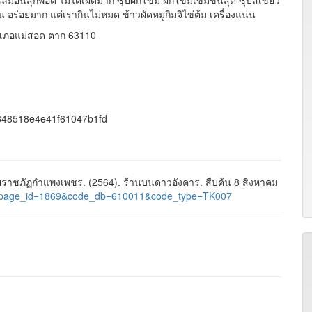
นสุกพอดี ไม่ได้เผ็ดมาก ซุปผักโขม ผักโขมเข้มข้นสุด ซุปสีเขียว
อร่อยมาก แต่เรากินไม่หมด ข้าวผัดหมูกิมจิไข่ต้ม เครื่องแน่น
ำเภอแม่สอด ตาก 63110
4c648518e4e41f61047b1fd
าชภัฏกำแพงเพชร. (2564). ร้านบนดาวอังคาร. สืบค้น 8 สิงหาคม
ages&page_id=1869&code_db=610011&code_type=TK007