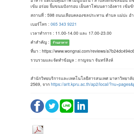
อาหาร แต่เน้นคุณภาพ เมนูแนะนำ ลาบสเต็กแซลมอน แซลมอ
เข้ม อร่อย จิ้มขนมปังกรอบ เย็นตาโฟบนดาวอังคาร เข้มข้น 
สถานที่ : 598 ถนนเลียบคลองชลประทาน ตำบล แม่ปะ อ
เบอร์โทร :
065 343 9221
เวลาทำการ : 11.00-14.00 และ 17.00-23.00
คำสำคัญ :
ร้านอาหาร
ที่มา : https://www.wongnai.com/reviews/a7b24dc49
รวบรวมและจัดทำข้อมูล : กาญจนา จันทร์สิงห์
สำนักวิทยบริการและเทคโนโลยีสารสนเทศ มาหาวิทยาลัยร
2569, จาก
https://arit.kpru.ac.th/ap2/local/?nu=p